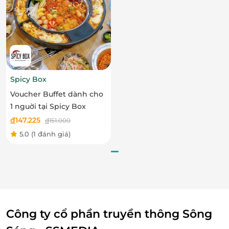
Spicy Box
Voucher Buffet dành cho
1 nguời tại Spicy Box
đ
147.225
đ
151.000
5.0
(1 đánh giá)
Công ty cổ phần truyền thông Sông