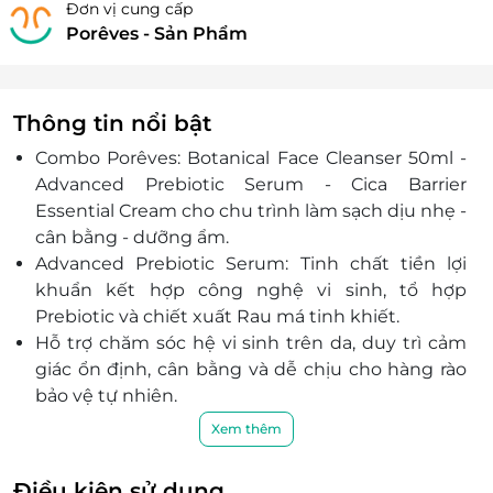
Đơn vị cung cấp
Porêves - Sản Phẩm
Thông tin nổi bật
Combo Porêves: Botanical Face Cleanser 50ml -
Advanced Prebiotic Serum - Cica Barrier
Essential Cream cho chu trình làm sạch dịu nhẹ -
cân bằng - dưỡng ẩm.
Advanced Prebiotic Serum: Tinh chất tiền lợi
khuẩn kết hợp công nghệ vi sinh, tổ hợp
Prebiotic và chiết xuất Rau má tinh khiết.
Hỗ trợ chăm sóc hệ vi sinh trên da, duy trì cảm
giác ổn định, cân bằng và dễ chịu cho hàng rào
bảo vệ tự nhiên.
Cica Barrier Essential Cream: Ba yếu tố cấp ẩm -
Xem thêm
làm mềm - khóa ẩm, cảm giác thoải mái, không
gây nhờn rít; phù hợp nhiều loại da.
Điều kiện sử dụng