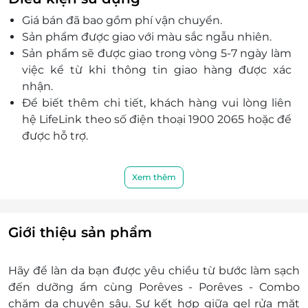
Botanical Face Cleanser: gel tạo bọt nhẹ làm
Giá bán đã bao gồm phí vận chuyển.
sạch bụi bẩn, lớp trang điểm nhẹ và kem chống
Sản phẩm được giao với màu sắc ngẫu nhiên.
nắng; hỗ trợ bảo vệ lớp màng ẩm tự nhiên.
Sản phẩm sẽ được giao trong vòng 5-7 ngày làm
Thành phần nổi bật: Rau má; Ô-liu, Kỷ tử, Trà
việc kể từ khi thông tin giao hàng được xác
xanh; Lô hội, Dưa chuột; Glycerin; Prebiotic; trái
nhận.
Sơ-ri giàu vitamin C.
Để biết thêm chi tiết, khách hàng vui lòng liên
Mang lại làn da mềm mại, sạch thoáng và mướt
hệ LifeLink theo số điện thoại 1900 2065 hoặc để
mát; phù hợp nhiều loại da và chu trình chăm
được hỗ trợ.
sóc hằng ngày.
Xem thêm
Giới thiệu sản phẩm
Hãy để làn da bạn được yêu chiều từ bước làm sạch
đến dưỡng ẩm cùng Porêves - Porêves - Combo
chăm da chuyên sâu. Sự kết hợp giữa gel rửa mặt