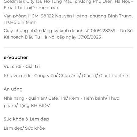
Goldmark City 136 Hồ Tùng Mậu, phường Phú Diễn, Hà Nội. –
Email: hotro@ssmedia.vn
Văn phòng HCM: Số 122 Nguyễn Hoàng, phường Bình Trưng,
TP.Hồ Chí Minh
Giấy chứng nhận đăng ký kinh doanh số 0105228259 - Do Sở
Kế hoạch Đầu Tư Hà Nội cấp ngày 07/05/2025
e-Voucher
Vui chơi - Giải trí
/
/
/
Khu vui chơi - Công viên
Chụp ảnh
Giải trí
Giải trí online
Ăn uống
/
/
/
Nhà hàng - quán ăn
Cafe, Trà
Kem - Tiệm bánh
Thực
/
phẩm
Tặng KH BIDV
Sức khỏe & Làm đẹp
/
Làm đẹp
Sức khỏe