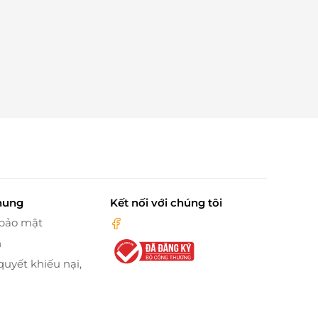
hung
Kết nối với chúng tôi
 bảo mật
n
quyết khiếu nại,