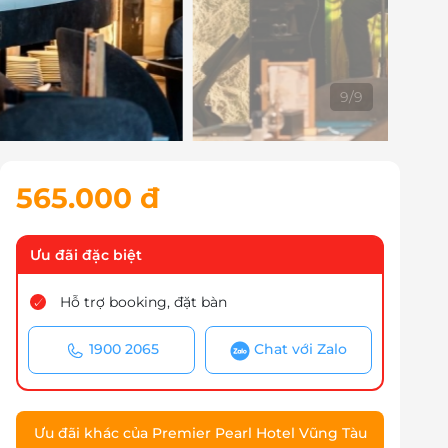
1
/
9
565.000 đ
Ưu đãi đặc biệt
Hỗ trợ booking, đặt bàn
1900 2065
Chat với Zalo
Ưu đãi khác của Premier Pearl Hotel Vũng Tàu