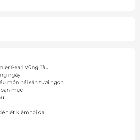
emier Pearl Vũng Tàu
àng ngày
iều món hải sản tươi ngon
ngoạn mục
nu
ể tiết kiệm tối đa