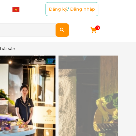
Đăng ký
/
Đăng nhập
0
 hải sản