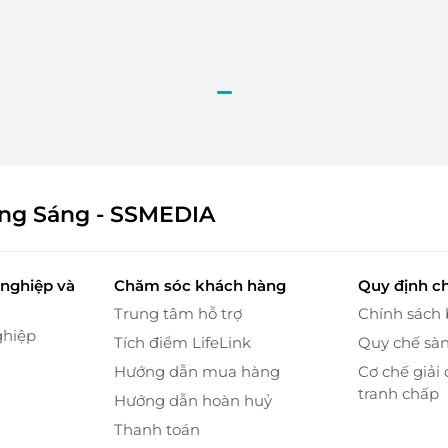
ông Sáng - SSMEDIA
g trọng, view biển ngoạn mục
 thay đổi theo ngày
nghiệp và
Chăm sóc khách hàng
Quy định c
Trung tâm hỗ trợ
Chính sách
o menu, phục vụ kèm Live Music từ 18h00 - 22h00
ghiệp
ác món:
Tích điểm LifeLink
Quy chế sà
Hướng dẫn mua hàng
Cơ chế giải 
lụa, nem chua
tranh chấp
Hướng dẫn hoàn huỷ
 hạt sen, cơm chiên kimchi
 hành, cá nướng
Thanh toán