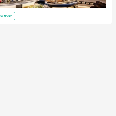
m thêm
i Sky tầng 19 Premier Pearl Vũng Tàu