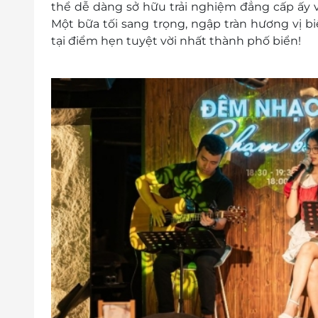
thể dễ dàng sở hữu trải nghiệm đẳng cấp ấy 
Một bữa tối sang trọng, ngập tràn hương vị b
tại điểm hẹn tuyệt vời nhất thành phố biển!