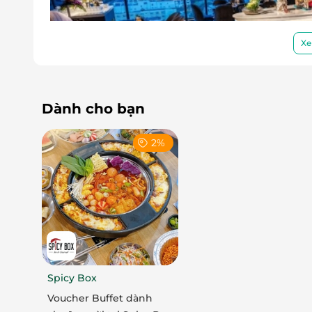
Xe
Dành cho bạn
2%
Buffet tối hải sản cao cấp tạ
Spicy Box
Voucher Buffet dành