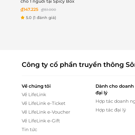
cho 1 nguời tại Spicy Box
đ
147.225
đ
151.000
5.0
(1 đánh giá)
Công ty cổ phần truyền thông S
Không gian rooftop san
Menu hải sản đa dạng - Thực đơn hấp dẫn
Về chúng tôi
Dành cho doanh 
đại lý
Về LifeLink
Buffet tối bao gồm thức ăn & nước uống the
Hợp tác doanh n
hàng ngày. Thực đơn phong phú, nổi bật với c
Về LifeLink e-Ticket
Hợp tác đại lý
Về LifeLink e-Voucher
Gỏi mực, gỏi gà, salad trái cây và tôm, chả 
Về LifeLink e-Gift
Bún hải sản kim chi, vịt quay, cháo hải sản
Tôm nướng, mực nướng, sò vẹo nướng mỡ
Tin tức