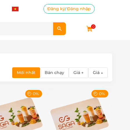
Đăng ký
Đăng nhập
/
0
Mới nhất
Bán chạy
Giá ↑
Giá ↓
0%
0%