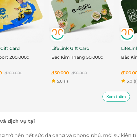
 Gift Card
LifeLink Gift Card
LifeLin
port 200.000đ
Bắc Kim Thang 50.000đ
Bắc Ki
0
đ
50.000
đ
100.0
đ
200.000
đ
50.000
5.0
(1)
5.0
(1
Xem thêm
và dịch vụ tại
g trở nên hết sức đa dạng và phong phú, mỗi sự kiện từ V