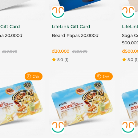
 Gift Card
LifeLink Gift Card
LifeLin
a 20.000đ
Beard Papas 20.000đ
Saga Coffe
500.00
đ
20.000
đ
500.0
đ
20.000
đ
20.000
5.0
(1)
5.0
(1
0%
0%