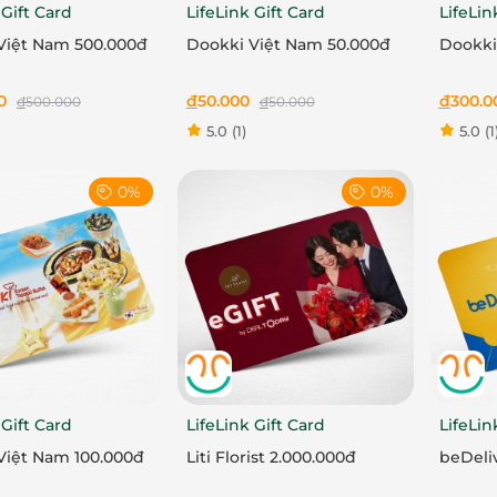
 Gift Card
LifeLink Gift Card
LifeLin
Việt Nam 500.000đ
Dookki Việt Nam 50.000đ
Dookki
0
đ
50.000
đ
300.0
đ
500.000
đ
50.000
5.0
(1)
5.0
(1
0%
0%
 Gift Card
LifeLink Gift Card
LifeLin
Việt Nam 100.000đ
Liti Florist 2.000.000đ
beDeli