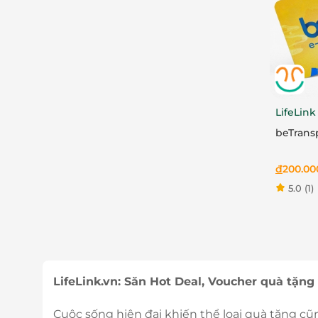
LifeLink
beTrans
đ
200.00
5.0
(1)
LifeLink.vn: Săn Hot Deal, Voucher quà tặng 
Cuộc sống hiện đại khiến thể loại quà tặng cũn