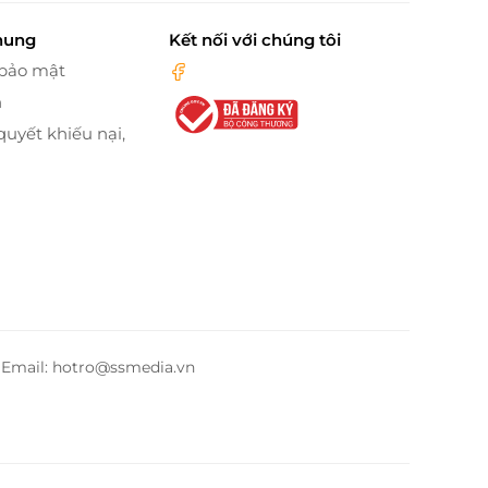
hung
Kết nối với chúng tôi
 bảo mật
n
quyết khiếu nại,
– Email: hotro@ssmedia.vn