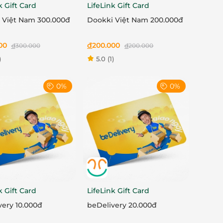
k Gift Card
LifeLink Gift Card
 Việt Nam 300.000đ
Dookki Việt Nam 200.000đ
00
đ
200.000
đ
300.000
đ
200.000
)
5.0
(1)
0%
0%
k Gift Card
LifeLink Gift Card
very 10.000đ
beDelivery 20.000đ