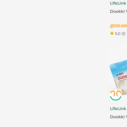
LifeLink
Dookki 
đ
500.00
5.0
(1)
LifeLink
Dookki 