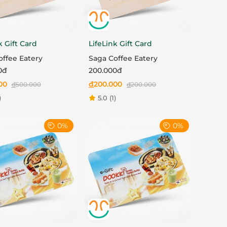
k Gift Card
LifeLink Gift Card
e Eatery
Saga Coffee Eatery
0đ
200.000đ
00
đ
200.000
đ
500.000
đ
200.000
)
5.0
(1)
0%
0%