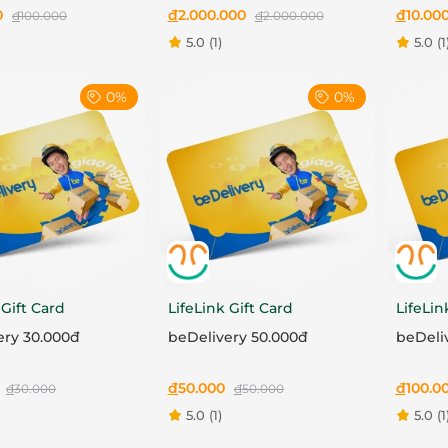
0
đ
2.000.000
đ
10.00
đ
100.000
đ
2.000.000
5.0
(1)
5.0
(1
0%
0%
 Gift Card
LifeLink Gift Card
LifeLin
ery 30.000đ
beDelivery 50.000đ
beDeli
đ
50.000
đ
100.0
đ
30.000
đ
50.000
5.0
(1)
5.0
(1