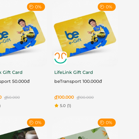
0%
0%
k Gift Card
LifeLink Gift Card
sport 50.000đ
beTransport 100.000đ
0
đ
100.000
đ
50.000
đ
100.000
)
5.0
(1)
0%
0%