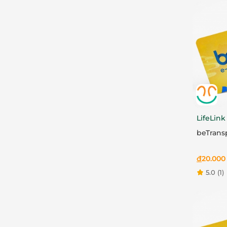
LifeLink
beTrans
đ
20.000
5.0
(1)