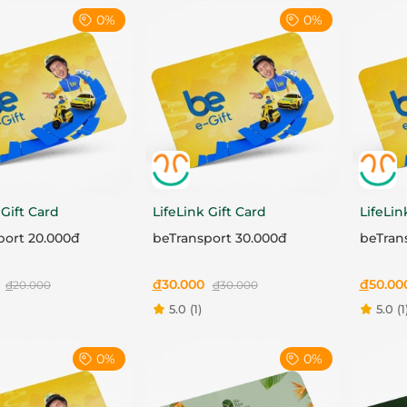
0%
0%
 Gift Card
LifeLink Gift Card
LifeLin
port 20.000đ
beTransport 30.000đ
beTran
đ
30.000
đ
50.00
đ
20.000
đ
30.000
5.0
(1)
5.0
(1
0%
0%