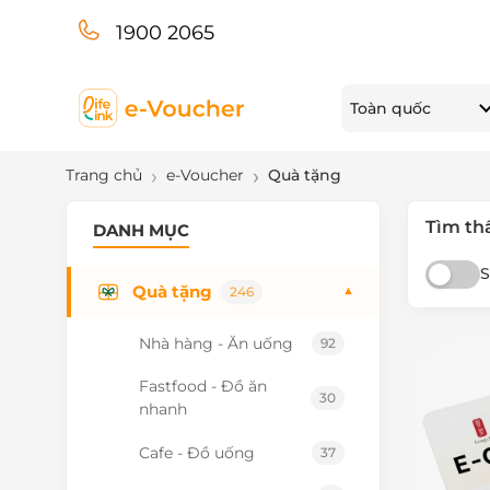
1900 2065
Toàn quốc
Trang chủ
e-Voucher
Quà tặng
Tìm th
DANH MỤC
S
Quà tặng
▼
246
Nhà hàng - Ăn uống
92
Fastfood - Đồ ăn
30
nhanh
Cafe - Đồ uống
37