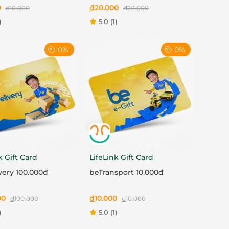
0
đ
20.000
đ
10.000
đ
20.000
)
5.0
(1)
0%
0%
k Gift Card
LifeLink Gift Card
very 100.000đ
beTransport 10.000đ
00
đ
10.000
đ
100.000
đ
10.000
)
5.0
(1)