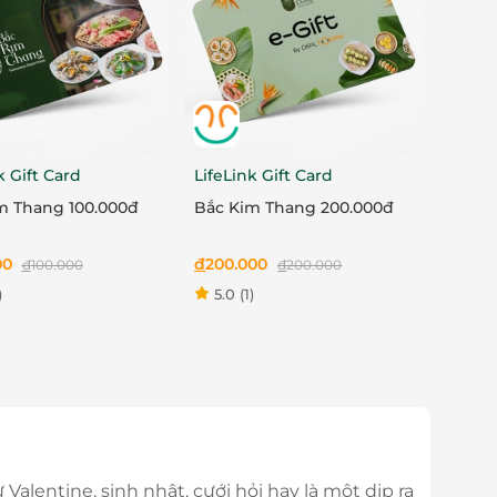
k Gift Card
LifeLink Gift Card
m Thang 100.000đ
Bắc Kim Thang 200.000đ
00
đ
200.000
đ
100.000
đ
200.000
)
5.0
(1)
alentine, sinh nhật, cưới hỏi hay là một dịp ra