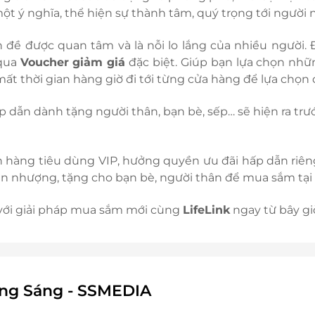
ý nghĩa, thể hiện sự thành tâm, quý trọng tới người 
 đề được quan tâm và là nỗi lo lắng của nhiều người. Đ
qua
Voucher giảm giá
đặc biệt. Giúp bạn lựa chọn nh
ất thời gian hàng giờ đi tới từng cửa hàng để lựa chọ
p dẫn dành tặng người thân, bạn bè, sếp… sẽ hiện ra trư
ch hàng tiêu dùng VIP, hưởng quyền ưu đãi hấp dẫn riê
 nhượng, tặng cho bạn bè, người thân để mua sắm tại c
 với giải pháp mua sắm mới cùng
LifeLink
ngay từ bây gi
ông Sáng - SSMEDIA