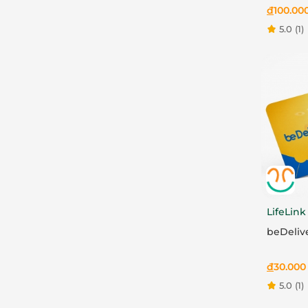
đ
100.00
5.0
(1)
LifeLink
beDeliv
đ
30.000
5.0
(1)