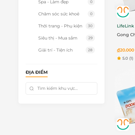
Spa - Làm đẹp
0
Chăm sóc sức khoẻ
0
Thời trang - Phụ kiện
LifeLink
30
Gong Ch
Siêu thị - Mua sắm
29
Giải trí - Tiện ích
đ
20.000
28
5.0
(1)
ĐỊA ĐIỂM