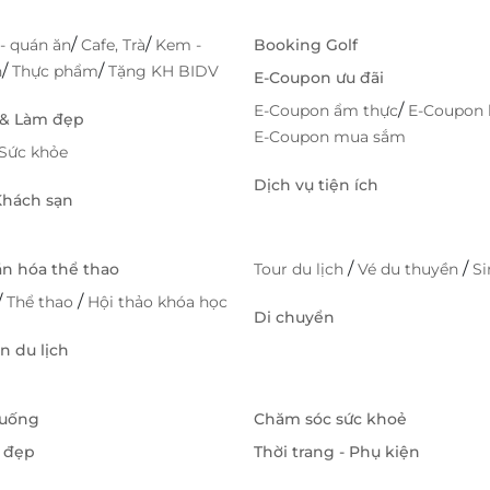
/
/
- quán ăn
Cafe, Trà
Kem -
Booking Golf
/
/
h
Thực phẩm
Tặng KH BIDV
E-Coupon ưu đãi
/
E-Coupon ẩm thực
E-Coupon 
 & Làm đẹp
E-Coupon mua sắm
Sức khỏe
Dịch vụ tiện ích
 Khách sạn
/
/
ăn hóa thể thao
Tour du lịch
Vé du thuyền
S
/
/
Thể thao
Hội thảo khóa học
Di chuyển
 du lịch
 uống
Chăm sóc sức khoẻ
 đẹp
Thời trang - Phụ kiện