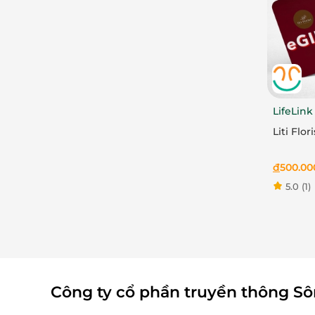
LifeLink
Liti Flo
đ
500.00
5.0
(1)
Công ty cổ phần truyền thông S