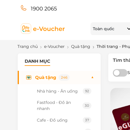
1900 2065
Toàn quốc
Trang chủ
e-Voucher
Quà tặng
Thời trang - Ph
Tìm th
DANH MỤC
S
Quà tặng
▼
246
Nhà hàng - Ăn uống
92
Fastfood - Đồ ăn
30
nhanh
Cafe - Đồ uống
37