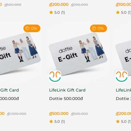
0
đ
200.000
đ
100.0
đ
500.000
đ
200.000
5.0
(1)
5.0
(1
0%
0%
 Gift Card
LifeLink Gift Card
LifeLin
.000.000đ
Dottie 500.000đ
Dottie
000
đ
500.000
đ
200.0
đ
1.000.000
đ
500.000
5.0
(1)
5.0
(1