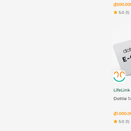
đ
500.00
5.0
(1)
LifeLink
Dottie 1
đ
1.000.
5.0
(1)