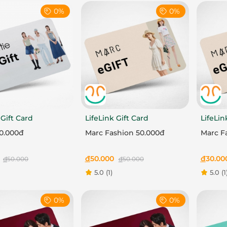
0%
0%
 Gift Card
LifeLink Gift Card
LifeLin
50.000đ
Marc Fashion 50.000đ
Marc F
đ
50.000
đ
30.00
đ
50.000
đ
50.000
5.0
(1)
5.0
(1
0%
0%