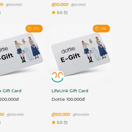
00
đ
50.000
đ
100.000
đ
50.000
)
5.0
(1)
0%
0%
k Gift Card
LifeLink Gift Card
 200.000đ
Dottie 100.000đ
00
đ
100.000
đ
200.000
đ
100.000
)
5.0
(1)