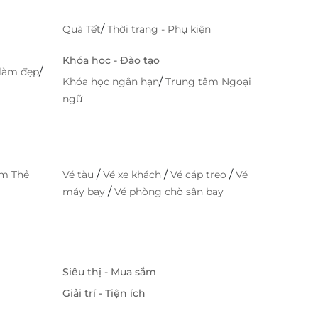
/
Quà Tết
Thời trang - Phụ kiện
Khóa học - Đào tạo
/
làm đẹp
/
Khóa học ngắn hạn
Trung tâm Ngoại
ngữ
/
/
/
im Thẻ
Vé tàu
Vé xe khách
Vé cáp treo
Vé
/
máy bay
Vé phòng chờ sân bay
Siêu thị - Mua sắm
Giải trí - Tiện ích