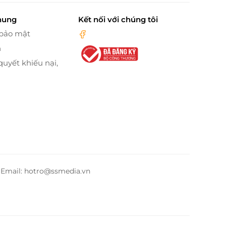
hung
Kết nối với chúng tôi
 bảo mật
n
quyết khiếu nại,
– Email: hotro@ssmedia.vn