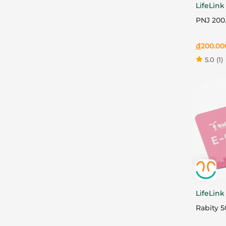
LifeLink
PNJ 200
đ
200.00
5.0
(1)
LifeLink
Rabity 