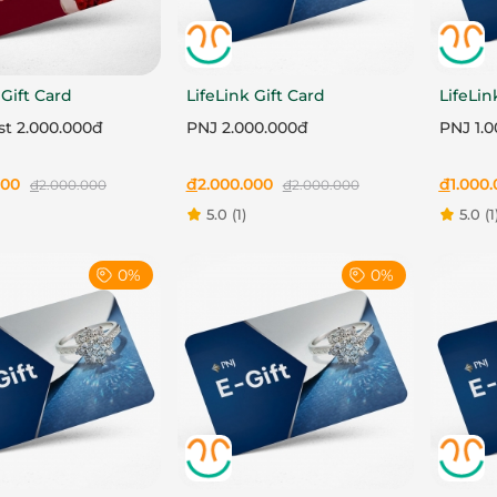
 Gift Card
LifeLink Gift Card
LifeLin
ist 2.000.000đ
PNJ 2.000.000đ
PNJ 1.
000
đ
2.000.000
đ
1.000
đ
2.000.000
đ
2.000.000
5.0
(1)
5.0
(1
0%
0%