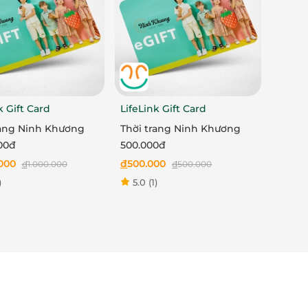
k Gift Card
LifeLink Gift Card
rang Ninh Khương
Thời trang Ninh Khương
00đ
500.000đ
.000
đ
500.000
đ
1.000.000
đ
500.000
)
5.0
(1)