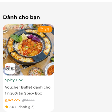
LifeLink
Dành cho bạn
2%
Spicy Box
Voucher Buffet dành cho
1 nguời tại Spicy Box
đ
147.225
đ
151.000
5.0
(1 đánh giá)