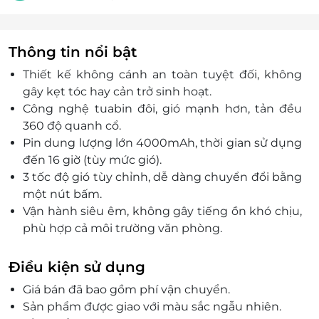
Thông tin nổi bật
Thiết kế không cánh an toàn tuyệt đối, không
gây kẹt tóc hay cản trở sinh hoạt.
Công nghệ tuabin đôi, gió mạnh hơn, tản đều
360 độ quanh cổ.
Pin dung lượng lớn 4000mAh, thời gian sử dụng
đến 16 giờ (tùy mức gió).
3 tốc độ gió tùy chỉnh, dễ dàng chuyển đổi bằng
một nút bấm.
Vận hành siêu êm, không gây tiếng ồn khó chịu,
phù hợp cả môi trường văn phòng.
Thiết kế thời trang, nhẹ chỉ khoảng 220g, đeo lâu
không mỏi cổ.
Điều kiện sử dụng
Giá bán đã bao gồm phí vận chuyển.
Sản phẩm được giao với màu sắc ngẫu nhiên.