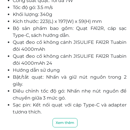
Công suất quạt: Tối đa 7W
Tốc độ gó: 3.5 m/s
Khối lượng: 340g
Kích thước: 223(L) x 197(W) x 59(H) mm
Bộ sản phẩm bao gồm: Quạt FA12R, cáp sạc
Type-C, sách hướng dẫn.
Quạt đeo cổ không cánh JISULIFE FA12R Tuabin
đôi 4000mAh
Quạt đeo cổ không cánh JISULIFE FA12R Tuabin
đôi 4000mAh 24
Hướng dẫn sử dụng
Bật/tắt quạt: Nhấn và giữ nút nguồn trong 2
giây.
Điều chỉnh tốc độ gó: Nhấn nhẹ nút nguồn để
chuyển giữa 3 mức gó.
Sạc pin: Kết nối quạt với cáp Type-C và adapter
tương thích.
Xem thêm