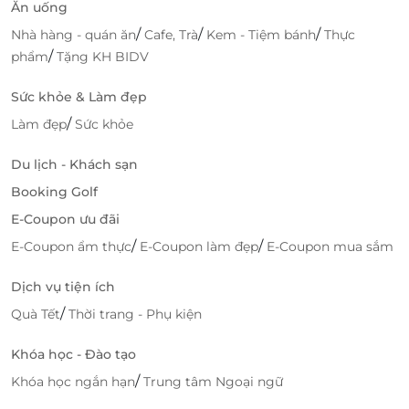
Ăn uống
/
/
/
Nhà hàng - quán ăn
Cafe, Trà
Kem - Tiệm bánh
Thực
/
phẩm
Tặng KH BIDV
Sức khỏe & Làm đẹp
/
Làm đẹp
Sức khỏe
Du lịch - Khách sạn
Booking Golf
E-Coupon ưu đãi
/
/
E-Coupon ẩm thực
E-Coupon làm đẹp
E-Coupon mua sắm
Dịch vụ tiện ích
/
Quà Tết
Thời trang - Phụ kiện
Khóa học - Đào tạo
/
Khóa học ngắn hạn
Trung tâm Ngoại ngữ