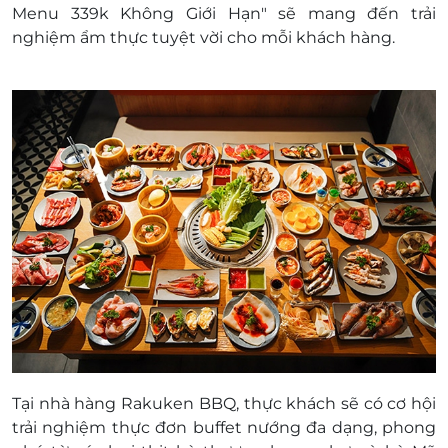
Menu 339k Không Giới Hạn" sẽ mang đến trải
cáo lỗi và hẹn phục vụ khách hàng vào thời điểm
nghiệm ẩm thực tuyệt vời cho mỗi khách hàng.
khác.
Điện thoại: 0868 354 740.
Địa chỉ: Số 82-84 Bàu Cát, Phường 14, Quận
Tân Bình, TP. Hồ Chí Minh.
Giá chưa bao gồm VAT, nhà hàng luôn thu VAT
khi ra bill.
Tại nhà hàng Rakuken BBQ, thực khách sẽ có cơ hội
trải nghiệm thực đơn buffet nướng đa dạng, phong