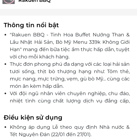
Rakuen BBQ
Thông tin nổi bật
"Rakuen BBQ - Tinh Hoa Buffet Nướng Than &
Lẩu Nhật Hải Sản, Bò Mỹ Menu 339k Không Giới
Hạn" mang đến bữa tiệc ẩm thực hấp dẫn, tuyệt
vời cho mỗi khách hàng.
Thực đơn phong phú đa dạng với các loại hải sản
tươi sống, thịt bò thượng hạng như: T
ôm thẻ,
mực nang, mực trứng, vẹm
, gù bò Mỹ... cùng các
món ăn kèm hấp dẫn.
Với đội ngũ nhân viên chuyên nghiệp, chu đáo,
nhiệt tình cùng chất lượng dịch vụ đẳng cấp,
nhà hàng Rakuen BBQ hứa hẹn là địa chỉ ghé
chân uy tín, chất lượng cho mỗi người.
Điều kiện sử dụng
Không áp dụng Lễ theo quy định Nhà nước &
Tết Nguyên Đán (22/01 đến 27/01).