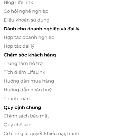
Blog LifeLink
Cơ hội nghề nghiệp
Điều khoản sử dụng
Dành cho doanh nghiệp và đại lý
Hợp tác doanh nghiệp
Ngoài ra, nhà hàng còn mang đến rất nhiều món ăn
Hợp tác đại lý
kèm hấp dẫn như dồi trường, trứng bắp phô mai,
Chăm sóc khách hàng
yumcha mại tôm, đậu hũ nấm giấy bạc... giúp bữa
tiệc buffet trở nên tròn vị, cuốn hút hơn bao giờ hết.
Trung tâm hỗ trợ
Tích điểm LifeLink
Hướng dẫn mua hàng
Hướng dẫn hoàn huỷ
Thanh toán
Quy định chung
Chính sách bảo mật
Quy chế sàn
Cơ chế giải quyết khiếu nại, tranh