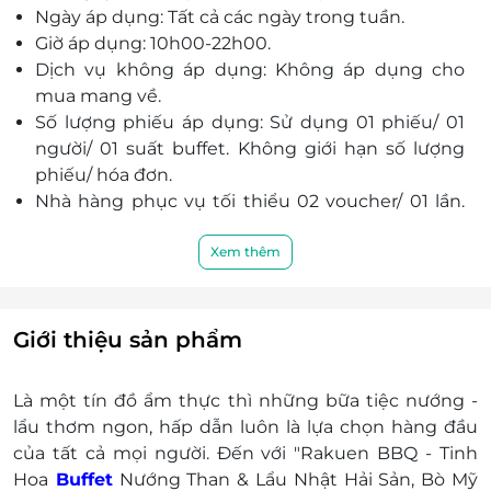
Ngày áp dụng: Tất cả các ngày trong tuần.
Giờ áp dụng: 10h00-22h00.
Dịch vụ không áp dụng: Không áp dụng cho
mua mang về.
Số lượng phiếu áp dụng: Sử dụng 01 phiếu/ 01
người/ 01 suất buffet. Không giới hạn số lượng
phiếu/ hóa đơn.
Nhà hàng phục vụ tối thiểu 02 voucher/ 01 lần.
Khách ngồi cùng bàn sử dụng mức giá vé buffet
giống nhau.
Xem thêm
Phụ thu trẻ em:
Dưới 1m: Miễn phí.
Từ 1m – 1m3: Thanh toán 50% giá người lớn
Giới thiệu sản phẩm
theo giá niêm yết tại nhà hàng.
Trên 1m3: Tính như vé người lớn.
Là một tín đồ ẩm thực thì những bữa tiệc nướng -
Khách hàng vui lòng đặt chỗ trước khi đến và
lẩu thơm ngon, hấp dẫn luôn là lựa chọn hàng đầu
xuất trình phiếu trước khi sử dụng để được
của tất cả mọi người. Đến với "Rakuen BBQ - Tinh
phục vụ tốt nhất. Trường hợp không đặt chỗ
Hoa
Buffet
Nướng Than & Lẩu Nhật Hải Sản, Bò Mỹ
trước hoặc không còn chỗ trống nhà hàng xin