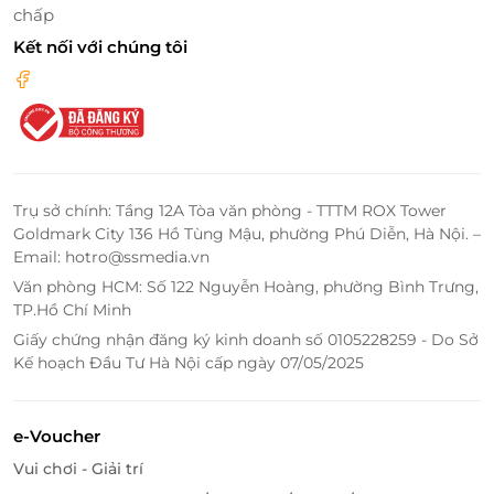
chấp
Kết nối với chúng tôi
Thực khách đừng quên ghé tới quầy line với đa dạng
với thực đơn các món line nóng, line rau, line tráng
miệng được thay đổi theo ngày giúp cho bạn tha hồ
Trụ sở chính: Tầng 12A Tòa văn phòng - TTTM ROX Tower
lựa chọn và thưởng thức để có bữa ăn thật thỏa
Goldmark City 136 Hồ Tùng Mậu, phường Phú Diễn, Hà Nội. –
mãn vị giác.
Email: hotro@ssmedia.vn
Văn phòng HCM: Số 122 Nguyễn Hoàng, phường Bình Trưng,
TP.Hồ Chí Minh
Giấy chứng nhận đăng ký kinh doanh số 0105228259 - Do Sở
Kế hoạch Đầu Tư Hà Nội cấp ngày 07/05/2025
e-Voucher
Vui chơi - Giải trí