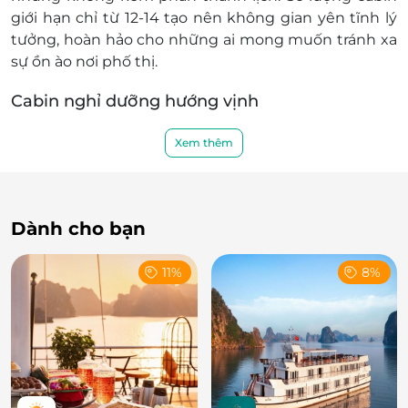
giới hạn chỉ từ 12-14 tạo nên không gian yên tĩnh lý
tưởng, hoàn hảo cho những ai mong muốn tránh xa
sự ồn ào nơi phố thị.
Cabin nghỉ dưỡng hướng vịnh
Phòng cabin diện tích khoảng 16m², trang bị đầy đủ
Xem thêm
tiện nghi cho 2 người lớn, nổi bật với cửa sổ kính lớn
nhìn thẳng ra vịnh Hạ Long.
Mỗi cabin của Ruby Cruise đều được trang bị giường
Dành cho bạn
đôi hoặc twin, có điều hòa, nội thất tinh tế cùng cửa
sổ kính lớn - tầm nhìn thư giãn ra biển. Không gian
11%
8%
phòng mang lại cảm giác ấm cúng, riêng tư và đủ
rộng cho các hoạt động nghỉ ngơi.