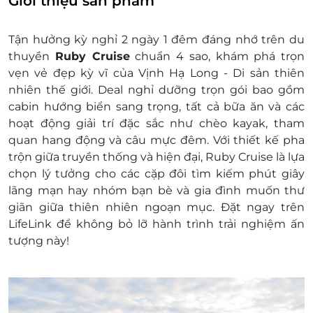
Giới thiệu sản phẩm
theo quy định của khách sạn
Lưu ý:
Tận hưởng kỳ nghỉ 2 ngày 1 đêm đáng nhớ trên du
Không bao gồm: Đồ uống, tiền thưởng và
thuyền
Ruby Cruise
chuẩn 4 sao, khám phá trọn
các chi phí cá nhân khác
vẹn vẻ đẹp kỳ vĩ của Vịnh Hạ Long - Di sản thiên
Không bao gồm dịch vụ vận chuyển Hà Nội -
nhiên thế giới. Deal nghỉ dưỡng trọn gói bao gồm
Hạ Long - Hà Nội
cabin hướng biển sang trọng, tất cả bữa ăn và các
Việc tăng phí vào cửa có thể được áp dụng
hoạt động giải trí đặc sắc như chèo kayak, tham
vào năm 2026 theo Ban quản lý Vịnh Hạ
quan hang động và câu mực đêm. Với thiết kế pha
Long
trộn giữa truyền thống và hiện đại, Ruby Cruise là lựa
Không áp dụng trong dịp Lễ, Tết
chọn lý tưởng cho các cặp đôi tìm kiếm phút giây
Phụ thu:
lãng mạn hay nhóm bạn bè và gia đình muốn thư
Phụ thu dịch vụ xe bus:
giãn giữa thiên nhiên ngoạn mục. Đặt ngay trên
200.000vnđ/chiều/người (nếu có đặt xe đón)
LifeLink để không bỏ lỡ hành trình trải nghiệm ấn
Phụ thu dịch vụ xe Limousine:
tượng này!
350.000vnđ/chiều/người (nếu có đặt xe đón)
Phụ thu Dạ tiệc bắt buộc: 700.000vnđ/người
lớn và 500.000vnđ/trẻ em với các đêm:
Giáng sinh (24/12), Giao thừa (31/12), Tết