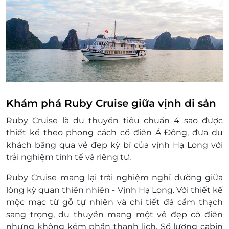
Nguyên đán (30/12 và 01, 02, 03 tháng Giêng
Âm lịch)
Thông tin liên hệ:
Địa chỉ: Nhà chờ G55, Cảng số 2, Cảng tàu
Quốc tế Tuần Châu - Quảng Ninh
Hotline: 1900 2065 hoặc 0934 661 016
Điều kiện khác:
01 e-Voucher áp dụng cho 2 người lớn/1
phòng
Khám phá Ruby Cruise giữa vịnh di sản
Khách hàng cần liên hệ đăng ký dịch vụ
Ruby Cruise là du thuyền tiêu chuẩn 4 sao được
trước khi đến để được phục vụ tốt nhất
thiết kế theo phong cách cổ điển Á Đông, đưa du
e-Voucher không có giá trị quy đổi thành
khách băng qua vẻ đẹp kỳ bí của vịnh Hạ Long với
tiền mặt, không trả lại tiền thừa
trải nghiệm tinh tế và riêng tư.
Không áp dụng đồng thời với chương trình
khuyến mại khác
Ruby Cruise mang lại trải nghiệm nghỉ dưỡng giữa
Không hoàn/hủy booking dưới bất kỳ hình
lòng kỳ quan thiên nhiên - Vịnh Hạ Long. Với thiết kế
thức nào
mộc mạc từ gỗ tự nhiên và chi tiết đá cẩm thạch
sang trọng, du thuyền mang một vẻ đẹp cổ điển
nhưng không kém phần thanh lịch. Số lượng cabin