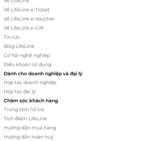
Về LifeLink
hướng biển - đảm bảo sự thoải mái và thư giãn trong
Về LifeLink e-Ticket
suốt hành trình.
Về LifeLink e-Voucher
Điều hòa không khí
Về LifeLink e-Gift
Giường Double hoặc Twin tùy chọn
Tin tức
Cửa sổ kính lớn toàn cảnh Vịnh Hạ Long
Blog LifeLink
Phòng tắm khép kín và tiện nghi cá nhân cơ bản
Cơ hội nghề nghiệp
Điều khoản sử dụng
Dành cho doanh nghiệp và đại lý
Hợp tác doanh nghiệp
Hợp tác đại lý
Chăm sóc khách hàng
Trung tâm hỗ trợ
Tích điểm LifeLink
Hướng dẫn mua hàng
Hướng dẫn hoàn huỷ