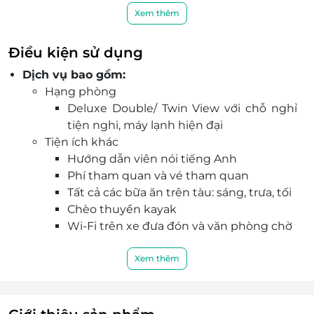
chu đáo và không khí riêng tư.
Xem thêm
Hành trình khám phá Vịnh Hạ Long: đảo Titop,
Hang Sửng Sốt, Hang Luồn, tiệc trà chiều và lớp
Điều kiện sử dụng
nấu ăn.
Dịch vụ bao gồm:
Thư giãn hoàn hảo trên sundeck với Sunset
Hạng phòng
Party và thưởng thức cảnh hoàng hôn diễm lệ
Deluxe Double/ Twin View với chỗ nghỉ
trên Vịnh.
tiện nghi, máy lạnh hiện đại
Xe đưa đón khứ hồi từ Hà Nội, hỗ trợ check-in tại
Tiện ích khác
nhà chờ riêng, có Wi-Fi miễn phí.
Hướng dẫn viên nói tiếng Anh
Đặt tour trên LifeLink để nhận ưu đãi độc quyền,
Phí tham quan và vé tham quan
số lượng có hạn cho kỳ nghỉ cuối tuần sắp tới!
Tất cả các bữa ăn trên tàu: sáng, trưa, tối
Chèo thuyền kayak
Wi-Fi trên xe đưa đón và văn phòng chờ
Đồ uống chào mừng
Bảo hiểm và thuế GTGT
Xem thêm
Thời gian nhận trả phòng:
Check-in sớm, check-out muộn: Tùy thuộc
vào tình trạng phòng và có thể sẽ phụ thu