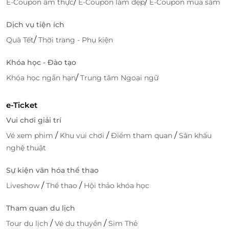
/
/
E-Coupon ẩm thực
E-Coupon làm đẹp
E-Coupon mua sắm
08h00 – 09:00: Có mặt tại điểm đón
Dịch vụ tiện ích
11h45: Có mặt tại nhà chờ G55 Cảng số 2, Cảng
/
Quà Tết
Thời trang - Phụ kiện
Tàu khách quốc tế Tuần Châu.
12h15 – 12h30: Di chuyển lên du thuyền
Khóa học - Đào tạo
Buổi chiều
/
Khóa học ngắn hạn
Trung tâm Ngoại ngữ
13h00: Thưởng thức bữa trưa đa dạng hương vị
e-Ticket
hải sản tươi ngon và chiêm ngưỡng cảnh hùng
Vui chơi giải trí
vĩ của Vịnh.
14h30: Tham quan Hang Luồn - hang động sở
/
/
/
Vé xem phim
Khu vui chơi
Điểm tham quan
Sân khấu
hữu kiến trúc độc đáo bậc nhất trong quần thể
nghệ thuật
vịnh Hạ Long. Nơi đây du khách có thể chèo
Sự kiện văn hóa thể thao
kayak hoặc ngồi thuyền nan.
16h00: Dừng chân tại đảo Titop được mệnh
/
/
Liveshow
Thể thao
Hội thảo khóa học
danh là một trong những viên ngọc sáng giữa
lòng vịnh di sản. Du khách có thể đắm mình
Tham quan du lịch
trong làn nước mát khi tham gia bơi lội hoặc
/
/
Tour du lịch
Vé du thuyền
Sim Thẻ