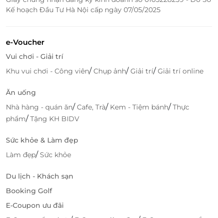
hôn với trà, cà phê và trái cây. Đây là nơi lý tưởng để
Kế hoạch Đầu Tư Hà Nội cấp ngày 07/05/2025
ngắm nhìn Vịnh Hạ Long vào lúc chiều tà - khoảnh
khắc không thể bỏ lỡ trong chuyến đi.
e-Voucher
Vui chơi - Giải trí
/
/
/
Khu vui chơi - Công viên
Chụp ảnh
Giải trí
Giải trí online
Ăn uống
/
/
/
Nhà hàng - quán ăn
Cafe, Trà
Kem - Tiệm bánh
Thực
/
phẩm
Tặng KH BIDV
Sức khỏe & Làm đẹp
/
Làm đẹp
Sức khỏe
Hành trình 2 ngày trải nghiệm đáng nhớ
Du lịch - Khách sạn
Ngày 1: Hà Nội - Đảo Tuần Châu – Hang Luồn –
Booking Golf
Đảo Titop
E-Coupon ưu đãi
Buổi sáng