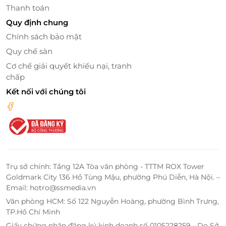
Thanh toán
Quy định chung
Chính sách bảo mật
Quy chế sàn
Cơ chế giải quyết khiếu nại, tranh
chấp
Kết nối với chúng tôi
Không gian chung trên tàu
Ruby Cruise sở hữu nhà hàng, khu sundeck rộng rãi
và bar phục vụ món Á - Âu cùng không gian hoàng
hôn lý tưởng.
Trụ sở chính: Tầng 12A Tòa văn phòng - TTTM ROX Tower
Goldmark City 136 Hồ Tùng Mậu, phường Phú Diễn, Hà Nội. –
Du khách sẽ được phục vụ các bữa ăn tại nhà hàng
Email: hotro@ssmedia.vn
sang trọng trên tàu, thưởng thức các món hải sản
Văn phòng HCM: Số 122 Nguyễn Hoàng, phường Bình Trưng,
tươi ngon và ẩm thực địa phương. Trên sundeck
TP.Hồ Chí Minh
thoáng đãng, bạn có thể hòa mình vào tiệc hoàng
Giấy chứng nhận đăng ký kinh doanh số 0105228259 - Do Sở