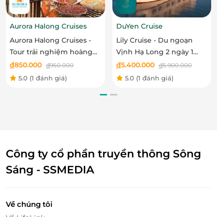
Aurora Halong Cruises
DuYen Cruise
Aurora Halong Cruises -
Lily Cruise - Du ngoạn
Tour trải nghiệm hoàng
Vịnh Hạ Long 2 ngày 1
hôn trên vịnh Hạ Long
đêm
đ
850.000
đ
5.400.000
đ
950.000
đ
5.900.000
5.0
(1 đánh giá)
5.0
(1 đánh giá)
Công ty cổ phần truyền thông Sông
Sáng - SSMEDIA
Tiện nghi phòng tiêu chuẩn 4 sao
Về chúng tôi
Mỗi cabin có điều hòa, nội thất tối giản hiện đại, view