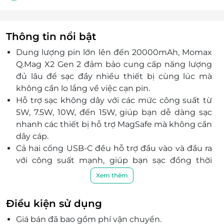
Thông tin nổi bật
Dung lượng pin lớn lên đến 20000mAh, Momax
Q.Mag X2 Gen 2 đảm bảo cung cấp năng lượng
đủ lâu để sạc đầy nhiều thiết bị cùng lúc mà
không cần lo lắng về việc cạn pin.
Hỗ trợ sạc không dây với các mức công suất từ
5W, 7.5W, 10W, đến 15W, giúp bạn dễ dàng sạc
nhanh các thiết bị hỗ trợ MagSafe mà không cần
dây cáp.
Cả hai cổng USB-C đều hỗ trợ đầu vào và đầu ra
với công suất mạnh, giúp bạn sạc đồng thời
nhiều thiết bị với hiệu suất cao.
Xem thêm
Chất liệu kính và nhôm, mang lại vẻ ngoài hiện
đại, chắc chắn và sang trọng, đồng thời giúp tản
Điều kiện sử dụng
nhiệt hiệu quả.
Giá bán đã bao gồm phí vận chuyển.
Kích thước chỉ 109.5 x 68.5 x 23.5 mm và trọng