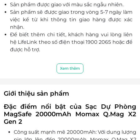
Sản phẩm được giao với màu sắc ngẫu nhiên.
lượng 350g, sản phẩm dễ dàng mang theo bên
Sản phẩm sẽ được giao trong vòng 5-7 ngày làm
mình trong các chuyến đi, giúp bạn luôn sẵn
việc kể từ khi thông tin giao hàng được xác
sàng năng lượng khi cần.
nhận.
Hỗ trợ sạc qua nhiều cổng và đảm bảo công suất
Để biết thêm chi tiết, khách hàng vui lòng liên
sạc ổn định, sản phẩm phù hợp cho mọi thiết bị
hệ LifeLink theo số điện thoại 1900 2065 hoặc để
từ điện thoại, máy tính bảng đến laptop.
được hỗ trợ.
Xem thêm
Giới thiệu sản phẩm
Đặc điểm nổi bật của Sạc Dự Phòng
MagSafe 20000mAh Momax Q.Mag X2
Gen 2
Công suất mạnh mẽ 20000mAh: Với dung lượng
pin lớn lên đến 20000mAh, Momax Q.Mag X2