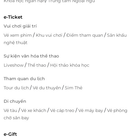
/
Khóa học ngắn hạn
Trung tâm Ngoại ngữ
e-Ticket
Vui chơi giải trí
/
/
/
Vé xem phim
Khu vui chơi
Điểm tham quan
Sân khấu
nghệ thuật
Sự kiện văn hóa thể thao
/
/
Liveshow
Thể thao
Hội thảo khóa học
Tham quan du lịch
/
/
Tour du lịch
Vé du thuyền
Sim Thẻ
Di chuyển
/
/
/
/
Vé tàu
Vé xe khách
Vé cáp treo
Vé máy bay
Vé phòng
chờ sân bay
e-Gift