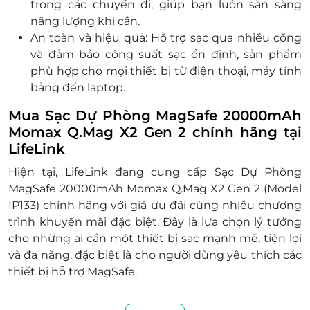
trong các chuyến đi, giúp bạn luôn sẵn sàng
năng lượng khi cần.
An toàn và hiệu quả: Hỗ trợ sạc qua nhiều cổng
và đảm bảo công suất sạc ổn định, sản phẩm
phù hợp cho mọi thiết bị từ điện thoại, máy tính
bảng đến laptop.
Mua Sạc Dự Phòng MagSafe 20000mAh
Momax Q.Mag X2 Gen 2 chính hãng tại
LifeLink
Hiện tại, LifeLink đang cung cấp Sạc Dự Phòng
MagSafe 20000mAh Momax Q.Mag X2 Gen 2 (Model
IP133) chính hãng với giá ưu đãi cùng nhiều chương
trình khuyến mãi đặc biệt. Đây là lựa chọn lý tưởng
cho những ai cần một thiết bị sạc mạnh mẽ, tiện lợi
và đa năng, đặc biệt là cho người dùng yêu thích các
thiết bị hỗ trợ MagSafe.
Mua sắm tại LifeLink, bạn sẽ nhận được sản phẩm