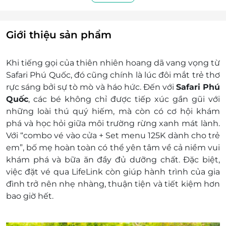
định chung...)
Bước 4: Quý khách sử dụng dịch vụ
Lưu ý: Vé đã có ngày khởi hành thì sẽ không
Giới thiệu sản phẩm
Hoàn/ Hủy vì bất kỳ lý do nào.
Quy định:
Khi tiếng gọi của thiên nhiên hoang dã vang vọng từ
Khách hàng cao từ 140cm: Tính vé người lớn
Safari Phú Quốc, đó cũng chính là lúc đôi mắt trẻ thơ
Khách hàng cao từ 100cm đến dưới 140cm:
rực sáng bởi sự tò mò và háo hức. Đến với
Safari Phú
Tính vé trẻ em
Quốc
, các bé không chỉ được tiếp xúc gần gũi với
Khách hàng từ 60 tuổi trở lên: Tính vé người
những loài thú quý hiếm, mà còn có cơ hội khám
cao tuổi (và có mang theo giấy tờ tuỳ thân
phá và học hỏi giữa môi trường rừng xanh mát lành.
có hình ảnh để chứng minh)
Với “
combo vé vào cửa + Set menu 125K dành cho trẻ
Đối với trẻ em dưới 1m: Miễn phí
em”
, bố mẹ hoàn toàn có thể yên tâm về cả niềm vui
khám phá và bữa ăn đầy đủ dưỡng chất. Đặc biệt,
việc
đặt vé qua LifeLink
còn giúp hành trình của gia
đình trở nên nhẹ nhàng, thuận tiện và tiết kiệm hơn
bao giờ hết.