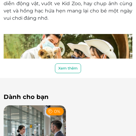
diễn động vật
,
vuốt ve Kid Zoo
, hay
chụp ảnh cùng
vẹt và hồng hạc
hứa hẹn mang lại cho bé một ngày
vui chơi đáng nhớ.
Xem thêm
Dành cho bạn
Set menu 125K – bữa ăn tinh tế cho bé
0%
Không chỉ ăn riêng lẻ lạc giữa công viên, bộ combo
bao gồm thêm
Set menu 125K dành cho trẻ em
.
Voucher này có thể áp dụng tại các nhà hàng trong