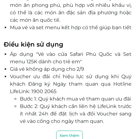
món ăn phong phú, phù hợp với nhiều khẩu vị,
có thể là các món ăn đặc sản địa phương hoặc
các món ăn quốc tế.
Mua vé và set menu kết hợp có thể giúp bạn tiết
kiệm thời gian tìm kiếm và lựa chọn, đồng thời
có thể có giá ưu đãi hơn so với mua riêng lẻ.
Điều kiện sử dụng
Áp dụng "Vé vào cửa Safari Phú Quốc và Set
menu 125K dành cho trẻ em"
Giá vé không áp dụng cho 2/9
Voucher ưu đãi chỉ hiệu lực sử dụng khi Quý
khách Đăng ký Ngày tham quan qua Hotline
LifeLink: 1900 2065
Bước 1: Quý khách mua vé tham quan ưu đãi
Bước 2: Quý khách cần liên hệ LifeLink trước
ít nhất 24h để đặt lịch và đổi Voucher sang
vé vào cổng cho ngày tham quan.
Bước 3: LifeLink xuất Vé QR vào zalo/ sms cho
Quý khách (Ngày khởi hành, Địa điểm, quy
Xem thêm