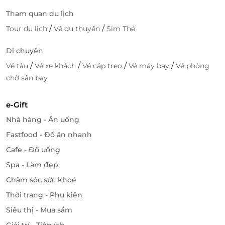
Tham quan du lịch
/
/
Tour du lịch
Vé du thuyền
Sim Thẻ
Di chuyển
/
/
/
/
Vé tàu
Vé xe khách
Vé cáp treo
Vé máy bay
Vé phòng
chờ sân bay
e-Gift
Nhà hàng - Ăn uống
Fastfood - Đồ ăn nhanh
Cafe - Đồ uống
Spa - Làm đẹp
Chăm sóc sức khoẻ
Thời trang - Phụ kiện
Siêu thị - Mua sắm
Giải trí - Tiện ích