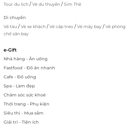
xinh đẹp, bạn đừng quên tự thưởng cho bản thân
/
/
Tour du lịch
Vé du thuyền
Sim Thẻ
những phút giây nghỉ ngơi thư thái tại Spa của
Di chuyển
khách sạn với dịch vụ ngâm bồn thảo mộc, massage
thư giãn vô cùng hấp dẫn.
/
/
/
/
Vé tàu
Vé xe khách
Vé cáp treo
Vé máy bay
Vé phòng
chờ sân bay
e-Gift
Nhà hàng - Ăn uống
Fastfood - Đồ ăn nhanh
Cafe - Đồ uống
Spa - Làm đẹp
Chăm sóc sức khoẻ
Thời trang - Phụ kiện
Siêu thị - Mua sắm
Đội ngũ nhân viên chuyên nghiệp, chu
Giải trí - Tiện ích
đáo, nhiệt tình
Với đội ngũ nhân viên chuyên nghiệp, chu đáo, tận