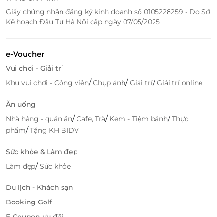
Nhà hàng tại Sea Front Hotel Đà Nẵng được setup
Giấy chứng nhận đăng ký kinh doanh số 0105228259 - Do Sở
chỉn chu mang đến các món ăn Á - Âu đa dạng do
Kế hoạch Đầu Tư Hà Nội cấp ngày 07/05/2025
đội ngũ đầu bếp tài hoa chế biến mang đến trải
nghiệm ẩm thực lôi cuốn, ấn tượng cho mỗi du
khách khi ghé chân.
e-Voucher
Vui chơi - Giải trí
/
/
/
Khu vui chơi - Công viên
Chụp ảnh
Giải trí
Giải trí online
Ăn uống
/
/
/
Nhà hàng - quán ăn
Cafe, Trà
Kem - Tiệm bánh
Thực
/
phẩm
Tặng KH BIDV
Sức khỏe & Làm đẹp
/
Làm đẹp
Sức khỏe
Du lịch - Khách sạn
Tận hưởng những phút giây nghỉ ngơi, thư giãn tại không gian
spa nhẹ nhàng của
Sea Front Hotel.
Booking Golf
E-Coupon ưu đãi