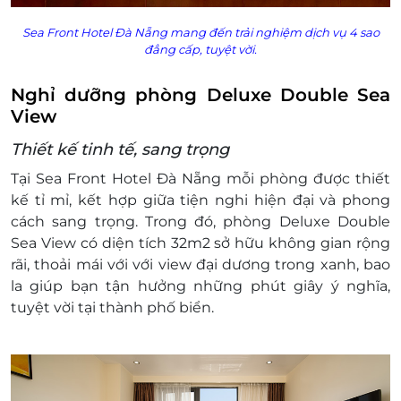
Giờ trả phòng trước: 12h00
Sea Front Hotel Đà Nẵng mang đến trải nghiệm dịch vụ 4 sao
Hotline đặt phòng & tư vấn (9h00-20h00):
đẳng cấp, tuyệt vời.
1900 2065 - 0387881956
Văn phòng Hồ Chí Minh: 028.6680 8757 -
Nghỉ dưỡng phòng Deluxe Double Sea
0387881956
View
Chính sách hoàn hủy:
20 ngày trước ngày đến: Không tính phí hủy
Thiết kế tinh tế, sang trọng
phòng
Tại Sea Front Hotel Đà Nẵng mỗi phòng được thiết
19 ngày đến ba (03) ngày trước ngày đến:
kế tỉ mỉ, kết hợp giữa tiện nghi hiện đại và phong
Tính phí 1 đêm trên tổng đơn đăt phòng
cách sang trọng. Trong đó, phòng Deluxe Double
Dưới ba 3 ngày trước ngày đến: Tính 100%
Sea View có diện tích 32m2 sở hữu không gian rộng
tiền đặt phòng
rãi, thoải mái với với view đại dương trong xanh, bao
Đặt phòng nhưng không đến: Tính 100%
la giúp bạn tận hưởng những phút giây ý nghĩa,
tiền phòng
tuyệt vời tại thành phố biển.
Quy định chung:
Phù hợp cho tất cả trẻ em ở mọi độ tuổi
Chỗ nghỉ không có nôi cũi/ giường cũi cho
trẻ nhỏ