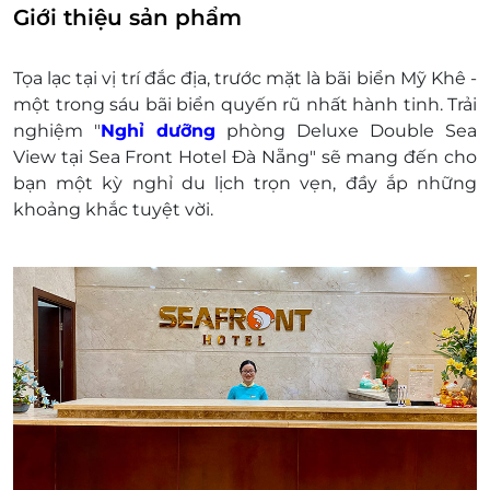
bố mẹ
Giới thiệu sản phẩm
Trẻ em từ 6 đến dưới 12 tuổi: 150.000
VNĐ/người (không thêm giường)
Tọa lạc tại vị trí đắc địa, trước mặt là bãi biển Mỹ Khê -
Trẻ em (từ 12 tuổi trở lên): 200.000
một trong sáu bãi biển quyến rũ nhất hành tinh. Trải
VNĐ/người (không kê thêm giường)
nghiệm "
Nghỉ dưỡng
phòng Deluxe Double Sea
Phụ Thu:
View tại Sea Front Hotel Đà Nẵng" sẽ mang đến cho
Giường phụ: Kê giường phụ phụ thu
bạn một kỳ nghỉ du lịch trọn vẹn, đầy ắp những
300.000 VNĐ/ giường.
khoảng khắc tuyệt vời.
Người thứ 3: 200.000 VNĐ/ người. Trường
hợp người thứ 3 lấy phòng thì giá sẽ bằng 1
phòng bình thường (2 người lớn)
Ngày Lễ/tết/cuối tuần/giai đoạn cao điểm:
Nâng hạng phòng Deluxe Triple Sea View
phụ thu: 300.000 VNĐ/phòng/đêm.
Nâng hạng phòng Deluxe family sea view và
Family City View phụ thu 600.000
VNĐ/phòng/đêm.
Điều kiện đặt & nhận phòng:
Giờ nhận phòng: 14h00