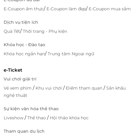
Bên cạnh đó, phòng hội nghị tại Sea Front Hotel là
/
/
E-Coupon ẩm thực
E-Coupon làm đẹp
E-Coupon mua sắm
một trong những nơi lý tưởng nhất cho các cuộc hội
họp của công ty, hội thảo đặc biệt cùng sự tỉ mỉ
Dịch vụ tiện ích
trong từng chi tiết cho các sự kiện lớn nhỏ mà
/
khách hàng đặt niềm tin.
Quà Tết
Thời trang - Phụ kiện
Khóa học - Đào tạo
/
Khóa học ngắn hạn
Trung tâm Ngoại ngữ
e-Ticket
Vui chơi giải trí
/
/
/
Vé xem phim
Khu vui chơi
Điểm tham quan
Sân khấu
nghệ thuật
Sự kiện văn hóa thể thao
/
/
Liveshow
Thể thao
Hội thảo khóa học
Phòng hội nghị sang trọng, đẳng cấp.
Tham quan du lịch
Sau một ngày dài khám phá thành phố Đà Nẵng