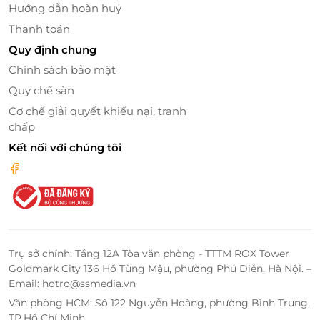
Hướng dẫn hoàn huỷ
Thanh toán
Dịch vụ 4 sao đẳng cấp
Quy định chung
Sea Front Hotel Đà Nẵng mang đến dịch vụ đẳng
Chính sách bảo mật
cấp 4 sao với đa dạng các tích ích đẳng cấp như: Nhà
Quy chế sàn
hàng, Spa, phòng gym, phòng hội nghị, quầy bar...
Cơ chế giải quyết khiếu nại, tranh
đáp ứng mọi nhu cầu của du khách khi đến đây.
chấp
Kết nối với chúng tôi
Trụ sở chính: Tầng 12A Tòa văn phòng - TTTM ROX Tower
Goldmark City 136 Hồ Tùng Mậu, phường Phú Diễn, Hà Nội. –
Email: hotro@ssmedia.vn
Văn phòng HCM: Số 122 Nguyễn Hoàng, phường Bình Trưng,
TP.Hồ Chí Minh