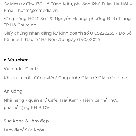
Goldmark City 136 Hồ Tùng Mậu, phường Phú Diễn, Hà Nội. –
Email: hotro@ssmedia.vn
Văn phòng HCM: Số 122 Nguyễn Hoàng, phường Bình Trưng,
TP.Hồ Chí Minh
Giấy chứng nhận đăng ký kinh doanh số 0105228259 - Do Sở
Kế hoạch Đầu Tư Hà Nội cấp ngày 07/05/2025
Khách Sạn 5 Sao Với Chất Lượng Dịch Vụ Cao
e-Voucher
Cấp
Vui chơi - Giải trí
Senna Hue Hotel là một trong những khách sạn
/
/
/
Khu vui chơi - Công viên
Chụp ảnh
Giải trí
Giải trí online
hàng đầu tại Huế, nổi bật với thiết kế hiện đại và tiện
nghi sang trọng. Đến với Senna Hue Hotel, bạn
Ăn uống
không chỉ được tận hưởng không gian nghỉ dưỡng
/
/
/
Nhà hàng - quán ăn
Cafe, Trà
Kem - Tiệm bánh
Thực
đẳng cấp mà còn được trải nghiệm những dịch vụ
/
phẩm
Tặng KH BIDV
hoàn hảo từ đội ngũ nhân viên chuyên nghiệp và
nhiệt tình.
Sức khỏe & Làm đẹp
/
Làm đẹp
Sức khỏe