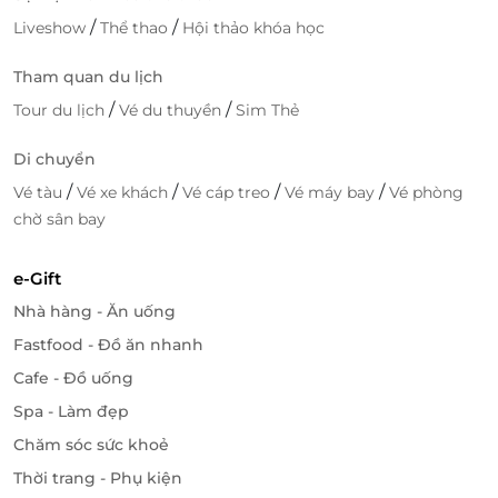
/
/
Liveshow
Thể thao
Hội thảo khóa học
Tham quan du lịch
/
/
Tour du lịch
Vé du thuyền
Sim Thẻ
Di chuyển
/
/
/
/
Vé tàu
Vé xe khách
Vé cáp treo
Vé máy bay
Vé phòng
chờ sân bay
Đặt Phòng Thông Minh Qua LifeLink Với
Ưu Đãi Hấp Dẫn
e-Gift
Với nền tảng
LifeLink
, bạn có thể
đặt phòng
Nhà hàng - Ăn uống
Executive Suite tại Senna Hue Hotel
một cách dễ
Fastfood - Đồ ăn nhanh
dàng và tiện lợi. LifeLink mang đến cho bạn những
ưu đãi giá cực kỳ hấp dẫn
, giúp bạn tiết kiệm chi phí
Cafe - Đồ uống
mà vẫn tận hưởng kỳ nghỉ đẳng cấp. Bạn chỉ cần
Spa - Làm đẹp
truy cập vào LifeLink, chọn phòng và hoàn tất đặt
Chăm sóc sức khoẻ
phòng trong vài bước đơn giản.
Thời trang - Phụ kiện