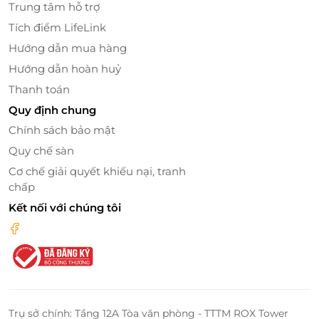
Trung tâm hỗ trợ
Tích điểm LifeLink
Hướng dẫn mua hàng
Hướng dẫn hoàn huỷ
Thanh toán
Quy định chung
Chính sách bảo mật
Quy chế sàn
Phòng tắm lớn
trong Executive Suite là nơi bạn có
thể thư giãn với
vòi hoa sen
hiện đại và
bồn tắm
Cơ chế giải quyết khiếu nại, tranh
chấp
nằm
sang trọng. Với thiết kế tinh tế, phòng tắm
mang đến cho bạn những trải nghiệm thư giãn như
Kết nối với chúng tôi
trong spa cao cấp, giúp bạn xóa tan mọi căng thẳng
và tận hưởng những phút giây nghỉ ngơi tuyệt vời.
Trụ sở chính: Tầng 12A Tòa văn phòng - TTTM ROX Tower