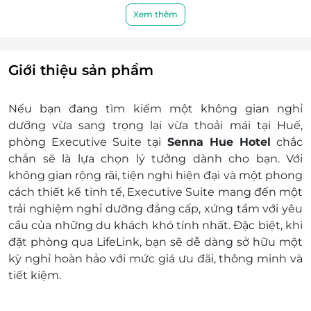
Miễn phí Trà và cà phê trong phòng
Xem thêm
Miễn phí kết nối Wifi khu vực phòng và
công cộng
Giá trên đã bao gồm phí phục vụ và thuế
Giới thiệu sản phẩm
GTGT
Dịch vụ không bao gồm: Chi phí cá nhân và các
Nếu bạn đang tìm kiếm một không gian nghỉ
chi phí phát sinh khác
dưỡng vừa sang trọng lại vừa thoải mái tại Huế,
Chính sách trẻ em và giường phụ:
phòng Executive Suite
tại
Senna Hue Hotel
chắc
Tối đa 2 trẻ em dưới 12 tuổi được phép ở
chắn sẽ là lựa chọn lý tưởng dành cho bạn. Với
cùng bố mẹ
không gian rộng rãi, tiện nghi hiện đại và một phong
Trẻ em dưới 6 tuổi được ở miễn phí nếu sử
cách thiết kế tinh tế, Executive Suite mang đến một
dụng giường có sẵn
trải nghiệm nghỉ dưỡng đẳng cấp, xứng tầm với yêu
Trẻ em 6-11 tuổi sẽ áp dụng phụ phí 250,000
cầu của những du khách khó tính nhất. Đặc biệt, khi
VND mỗi trẻ mỗi đêm khi sử dụng giường
đặt phòng qua
LifeLink
, bạn sẽ dễ dàng sở hữu một
sẵn có
kỳ nghỉ hoàn hảo với mức giá ưu đãi, thông minh và
Từ 12 tuổi trở lên, khách sẽ phải trả thêm chi
tiết kiệm.
phí giường phụ với giá 650,000 VND mỗi
đêm.