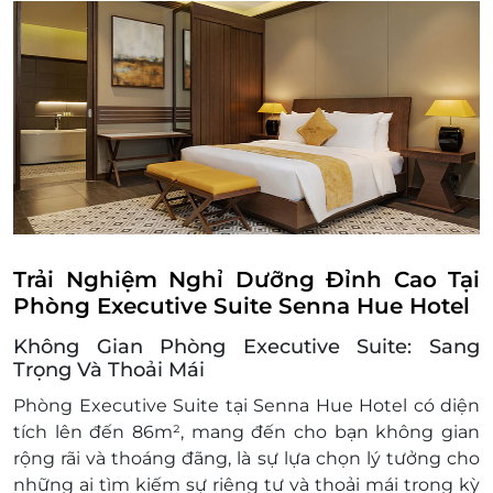
Phí phụ thu kê thêm giường phụ: 650,000
VND/đêm
Điều kiện đặt & nhận phòng:
Đặt ít nhất 7 - 10 ngày trước ngày đến lưu trú
(tùy tình trạng phòng). Giai đoạn cao điểm
cần đặt trước 3 tuần
Giờ nhận phòng: Sau 14h00 / Giờ trả phòng:
Trước 12h00
Check in sớm - Check out muộn: tùy thuộc
vào tình trạng phòng và có thể sẽ phụ thu
theo quy định của khách sạn
Trải Nghiệm Nghỉ Dưỡng Đỉnh Cao Tại
Hotline đặt phòng & tư vấn (9h-20h): 1900
Phòng Executive Suite Senna Hue Hotel
2065 / 0702 804 262
Không Gian Phòng Executive Suite: Sang
Văn phòng HCM: 028 6680 8757
Trọng Và Thoải Mái
Điều kiện lưu ý bắt buộc:
Giá trên chỉ áp dụng cho ngày thường,
Phòng
Executive Suite
tại Senna Hue Hotel có diện
không áp dụng cho lễ tết và mùa cao điểm
tích lên đến
86m²
, mang đến cho bạn không gian
Giá phòng sẽ được cập nhật thường xuyên,
rộng rãi và thoáng đãng, là sự lựa chọn lý tưởng cho
để đảm bảo quyền lợi vui lòng liên hệ với
những ai tìm kiếm sự riêng tư và thoải mái trong kỳ