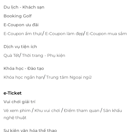
Du lịch - Khách sạn
Booking Golf
E-Coupon ưu đãi
/
/
E-Coupon ẩm thực
E-Coupon làm đẹp
E-Coupon mua sắm
Dịch vụ tiện ích
/
Quà Tết
Thời trang - Phụ kiện
Khách sạn cung cấp đầy đủ các dịch vụ cao cấp như
Khóa học - Đào tạo
spa thư giãn
,
gym
hiện đại,
hồ bơi ngoài trời
, và
nhà
/
Khóa học ngắn hạn
Trung tâm Ngoại ngữ
hàng sang trọng
phục vụ các món ăn đặc sắc. Bên
cạnh đó, dịch vụ
lễ tân 24/7
, hỗ trợ
đặt tour tham
e-Ticket
quan
và
đưa đón sân bay
cũng được cung cấp, giúp
Vui chơi giải trí
kỳ nghỉ của bạn thêm phần trọn vẹn.
/
/
/
Vé xem phim
Khu vui chơi
Điểm tham quan
Sân khấu
nghệ thuật
Sự kiện văn hóa thể thao