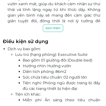
vườn xanh mát, giúp du khách cảm nhận sự thư
thái và tĩnh lặng ngay từ khi thức dậy. Không
gian yên bình này sẽ mang đến cảm giác thư
giãn tuyệt đối, đồng thời là nơi lý tưởng để
thưởng thức một tách trà hay cà phê.
Xem thêm
Phòng có khu vực phòng khách với ghế sofa êm
ái, rất thích hợp để bạn thư giãn, đọc sách hoặc
Điều kiện sử dụng
trò chuyện cùng bạn bè, gia đình.
Dịch vụ bao gồm:
Khách sạn cung cấp đầy đủ các dịch vụ cao cấp
Lưu trú (hạng phòng): Executive Suite
như spa thư giãn, gym hiện đại, hồ bơi ngoài trời,
Bao gồm 01 giường đôi (Double bed)
và nhà hàng sang trọng phục vụ các món ăn đặc
Hướng nhìn: Hướng vườn
sắc. Bên cạnh đó, dịch vụ lễ tân 24/7, hỗ trợ đặt
Diện tích phòng: 86m2
tour tham quan và đưa đón sân bay cũng được
Sức chứa tiêu chuẩn: 02 người lớn
cung cấp, giúp kỳ nghỉ của bạn thêm phần trọn
Tiện nghi: Phòng ngủ được trang bị đầy
vẹn.
đủ các trang thiết bị hiện đại
Tiện ích khác:
Miễn phí Ăn sáng theo tiêu chuẩn
phòng