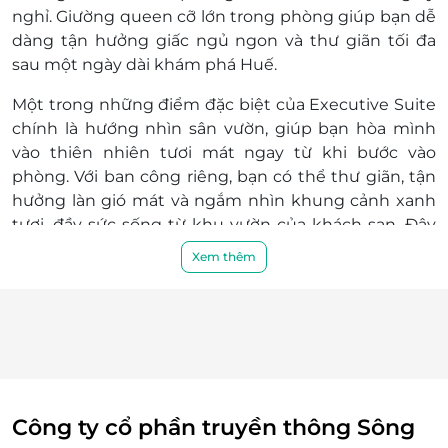
chúng tôi để kiểm tra về tình trạng phòng,
nghỉ.
Giường queen
cỡ lớn trong phòng giúp bạn dễ
nâng cấp hạng phòng, các khoản phụ thu
dàng tận hưởng giấc ngủ ngon và thư giãn tối đa
(nếu có) trước khi đặt phòng và thanh toán.
sau một ngày dài khám phá Huế.
Mọi trường hợp khách hàng đã thanh toán
Một trong những điểm đặc biệt của Executive Suite
nhưng chưa liên hệ với LifeLink, chúng tôi
chính là
hướng nhìn sân vườn
, giúp bạn hòa mình
hoàn toàn không chịu trách nhiệm
vào thiên nhiên tươi mát ngay từ khi bước vào
Điều kiện hoãn/huỷ phòng:
phòng. Với
ban công riêng
, bạn có thể thư giãn, tận
Hủy trước 30 ngày miễn phí; tính phí dịch vụ
hưởng làn gió mát và ngắm nhìn khung cảnh xanh
LifeLink.vn
tươi, đầy sức sống từ khu vườn của khách sạn. Đây
Hủy phòng từ 15 ngày đến ngày khách đến
chắc chắn sẽ là không gian tuyệt vời để bạn thư
lưu trú 100% voucher. Không hủy, hoàn, thay
Xem thêm
giãn, đọc sách hay đơn giản là ngắm nhìn cảnh sắc
đổi các ngày cao điểm và Lễ Tết
thiên nhiên trong lành.
Điều kiện khác:
Áp dụng 01 E-Voucher/E-Coupon cho 02
khách
Một khách hàng được mua nhiều E-
Voucher/E-Coupon
E-Voucher/E-Coupon không có giá trị quy
Công ty cổ phần truyền thông Sông
đổi thành tiền mặt, không trả lại tiền thừa