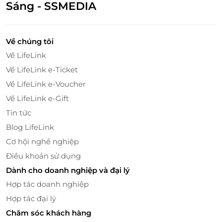
Sáng - SSMEDIA
Không áp dụng đồng thời với chương trình
khuyến mại khác.
Về chúng tôi
Về LifeLink
Về LifeLink e-Ticket
Tiện Nghi Đầy Đủ, Mang Lại Sự Thoải Mái
Tuyệt Đối
Về LifeLink e-Voucher
Về LifeLink e-Gift
Phòng Executive Suite không chỉ rộng rãi mà còn
được trang bị đầy đủ các tiện nghi hiện đại, mang lại
Tin tức
sự thoải mái tối đa cho du khách. Phòng có
khu vực
Blog LifeLink
ngồi thoải mái
, với những chiếc ghế êm ái và một
Cơ hội nghề nghiệp
bàn cỡ rộng
, giúp bạn có thể làm việc, thưởng thức
Điều khoản sử dụng
trà hay thư giãn trong không gian riêng tư của mình.
Dành cho doanh nghiệp và đại lý
Đây cũng là không gian lý tưởng để tiếp khách hoặc
dành thời gian cùng người thân và bạn bè.
Hợp tác doanh nghiệp
Hợp tác đại lý
Chăm sóc khách hàng