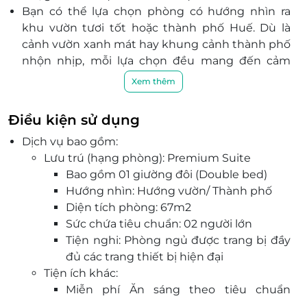
Bạn có thể lựa chọn phòng có hướng nhìn ra
khu vườn tươi tốt hoặc thành phố Huế. Dù là
cảnh vườn xanh mát hay khung cảnh thành phố
nhộn nhịp, mỗi lựa chọn đều mang đến cảm
giác yên bình và dễ chịu.
Xem thêm
Tọa lạc tại thành phố Huế, cách Chợ Đông Ba 1,4
km, Senna Hue Hotel cung cấp chỗ nghỉ với nhà
Điều kiện sử dụng
hàng, chỗ đỗ xe riêng miễn phí, hồ bơi ngoài trời
Dịch vụ bao gồm:
và quầy bar. Khách sạn 5 sao này có WiFi miễn
Lưu trú (hạng phòng): Premium Suite
phí, vườn, sân hiên, lễ tân 24 giờ và dịch vụ
Bao gồm 01 giường đôi (Double bed)
phòng.
Hướng nhìn: Hướng vườn/ Thành phố
Đội ngũ nhân viên nhiệt tình, chu đáo luôn sẵn
Diện tích phòng: 67m2
sàng phục vụ quý khách với chất lượng tốt nhất.
Sức chứa tiêu chuẩn: 02 người lớn
Tiện nghi: Phòng ngủ được trang bị đầy
đủ các trang thiết bị hiện đại
Tiện ích khác:
Miễn phí Ăn sáng theo tiêu chuẩn
phòng