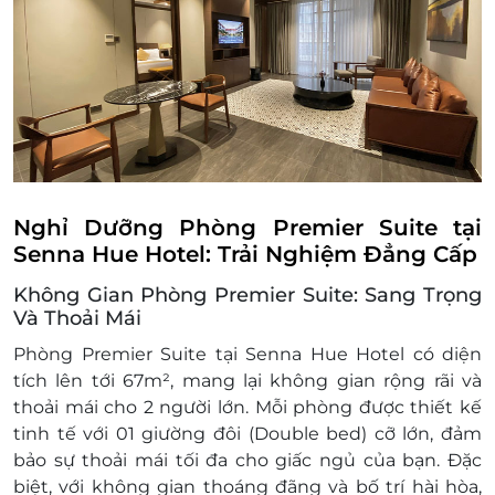
Phí phụ thu kê thêm giường phụ: 650,000
VND/đêm
Điều kiện đặt & nhận phòng:
Đặt ít nhất 7 - 10 ngày trước ngày đến lưu trú
(tùy tình trạng phòng). Giai đoạn cao điểm
cần đặt trước 3 tuần
Giờ nhận phòng: Sau 14h00 / Giờ trả phòng:
Trước 12h00
Check in sớm - Check out muộn: tùy thuộc
Nghỉ Dưỡng Phòng Premier Suite tại
vào tình trạng phòng và có thể sẽ phụ thu
Senna Hue Hotel: Trải Nghiệm Đẳng Cấp
theo quy định của khách sạn
Không Gian Phòng Premier Suite: Sang Trọng
Hotline đặt phòng & tư vấn (9h-20h): 1900
Và Thoải Mái
2065 / 0702 804 262
Văn phòng HCM: 028 6680 8757
Phòng
Premier Suite
tại Senna Hue Hotel có diện
Điều kiện lưu ý bắt buộc:
tích lên tới
67m²
, mang lại không gian rộng rãi và
Giá trên chỉ áp dụng cho ngày thường,
thoải mái cho 2 người lớn. Mỗi phòng được thiết kế
không áp dụng cho lễ tết và mùa cao điểm
tinh tế với
01 giường đôi (Double bed)
cỡ lớn, đảm
Giá phòng sẽ được cập nhật thường xuyên,
bảo sự thoải mái tối đa cho giấc ngủ của bạn. Đặc
để đảm bảo quyền lợi vui lòng liên hệ với
biệt, với không gian thoáng đãng và bố trí hài hòa,