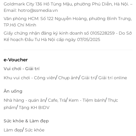
Không chỉ sở hữu những phòng nghỉ sang trọng,
Goldmark City 136 Hồ Tùng Mậu, phường Phú Diễn, Hà Nội. –
Senna Hue Hotel còn cung cấp rất nhiều tiện ích
Email: hotro@ssmedia.vn
khác để nâng cao trải nghiệm của du khách. Từ hồ
Văn phòng HCM: Số 122 Nguyễn Hoàng, phường Bình Trưng,
bơi ngoài trời, nhà hàng cao cấp cho đến các dịch vụ
TP.Hồ Chí Minh
spa thư giãn, bạn sẽ có vô vàn lựa chọn để thư giãn
Giấy chứng nhận đăng ký kinh doanh số 0105228259 - Do Sở
và tận hưởng kỳ nghỉ của mình.
Với vị trí lý tưởng, chỉ
Kế hoạch Đầu Tư Hà Nội cấp ngày 07/05/2025
cách các điểm tham quan nổi tiếng của Huế một
khoảng cách ngắn, khách sạn là nơi lý tưởng để bạn
khám phá văn hóa và di sản của thành phố này,
e-Voucher
đồng thời cũng là một nơi tuyệt vời để thư giãn và
Vui chơi - Giải trí
tái tạo năng lượng.
/
/
/
Khu vui chơi - Công viên
Chụp ảnh
Giải trí
Giải trí online
Ăn uống
/
/
/
Nhà hàng - quán ăn
Cafe, Trà
Kem - Tiệm bánh
Thực
/
phẩm
Tặng KH BIDV
Sức khỏe & Làm đẹp
/
Làm đẹp
Sức khỏe