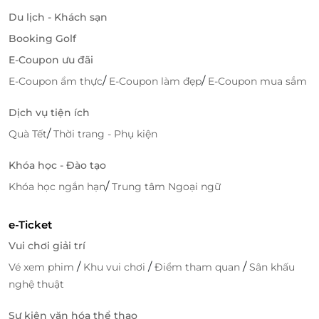
Du lịch - Khách sạn
Booking Golf
E-Coupon ưu đãi
Ưu Đãi Đặc Biệt Khi Đặt Phòng Qua
/
/
E-Coupon ẩm thực
E-Coupon làm đẹp
E-Coupon mua sắm
LifeLink
Đặt phòng
Premier Suite
tại
Senna Hue Hotel
qua
Dịch vụ tiện ích
LifeLink
mang đến cho bạn không chỉ một không
/
Quà Tết
Thời trang - Phụ kiện
gian nghỉ dưỡng đẳng cấp mà còn là cơ hội để tận
hưởng các
ưu đãi hấp dẫn
. Với LifeLink, bạn có thể dễ
Khóa học - Đào tạo
dàng tìm kiếm những deal hấp dẫn, giúp tiết kiệm
/
Khóa học ngắn hạn
Trung tâm Ngoại ngữ
chi phí mà vẫn tận hưởng chất lượng dịch vụ tuyệt
vời tại khách sạn.
e-Ticket
Những ưu đãi này không chỉ giúp bạn có được một
Vui chơi giải trí
kỳ nghỉ hoàn hảo với mức giá hợp lý mà còn giúp
/
/
/
Vé xem phim
Khu vui chơi
Điểm tham quan
Sân khấu
bạn dễ dàng lựa chọn được thời gian và phương
nghệ thuật
thức đặt phòng phù hợp. Đây chính là giải pháp tiện
lợi để bạn có thể tận hưởng một kỳ nghỉ đáng nhớ
Sự kiện văn hóa thể thao