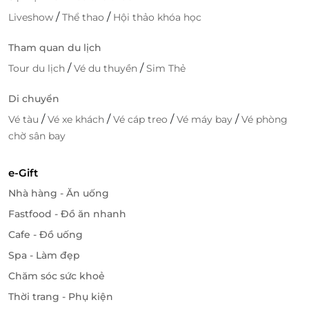
tại một trong những khách sạn đẳng cấp nhất ở
/
/
Liveshow
Thể thao
Hội thảo khóa học
Huế.
Tham quan du lịch
Hãy đặt phòng ngay hôm nay qua
LifeLink
để trải
/
/
nghiệm kỳ nghỉ mơ ước tại một trong những khách
Tour du lịch
Vé du thuyền
Sim Thẻ
sạn hàng đầu của Huế!
Di chuyển
/
/
/
/
Vé tàu
Vé xe khách
Vé cáp treo
Vé máy bay
Vé phòng
chờ sân bay
LifeLink
e-Gift
Nhà hàng - Ăn uống
Fastfood - Đồ ăn nhanh
Cafe - Đồ uống
Spa - Làm đẹp
Chăm sóc sức khoẻ
Thời trang - Phụ kiện