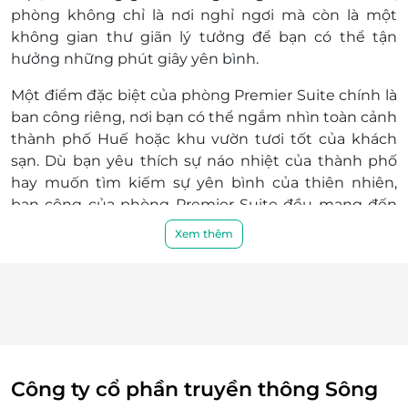
chúng tôi để kiểm tra về tình trạng phòng,
phòng không chỉ là nơi nghỉ ngơi mà còn là một
nâng cấp hạng phòng, các khoản phụ thu
không gian thư giãn lý tưởng để bạn có thể tận
(nếu có) trước khi đặt phòng và thanh toán.
hưởng những phút giây yên bình.
Mọi trường hợp khách hàng đã thanh toán
Một điểm đặc biệt của phòng Premier Suite chính là
nhưng chưa liên hệ với LifeLink, chúng tôi
ban công riêng
, nơi bạn có thể ngắm nhìn toàn cảnh
hoàn toàn không chịu trách nhiệm
thành phố Huế
hoặc
khu vườn tươi tốt
của khách
Điều kiện hoãn/huỷ phòng:
sạn. Dù bạn yêu thích sự náo nhiệt của thành phố
Hủy trước 30 ngày miễn phí; tính phí dịch vụ
hay muốn tìm kiếm sự yên bình của thiên nhiên,
LifeLink.vn
ban công của phòng Premier Suite đều mang đến
Hủy phòng từ 15 ngày đến ngày khách đến
cho bạn những khoảnh khắc thư giãn tuyệt vời.
lưu trú 100% voucher. Không hủy, hoàn, thay
Xem thêm
đổi các ngày cao điểm và Lễ Tết
Điều kiện khác:
Áp dụng 01 E-Voucher/E-Coupon cho 02
khách
Một khách hàng được mua nhiều E-
Voucher/E-Coupon
E-Voucher/E-Coupon không có giá trị quy
Công ty cổ phần truyền thông Sông
đổi thành tiền mặt, không trả lại tiền thừa