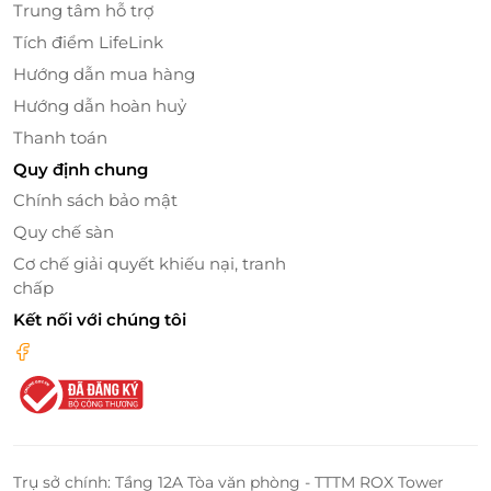
giúp bạn tận hưởng những giây phút thư giãn tuyệt
Trung tâm hỗ trợ
vời. Được thiết kế với sự kết hợp hoàn hảo giữa tính
Tích điểm LifeLink
tiện nghi và phong cách hiện đại, phòng tắm sẽ
Hướng dẫn mua hàng
mang đến cho bạn cảm giác thoải mái như đang ở
trong một spa cao cấp.
Hướng dẫn hoàn huỷ
Thanh toán
Quy định chung
Chính sách bảo mật
Quy chế sàn
Cơ chế giải quyết khiếu nại, tranh
chấp
Kết nối với chúng tôi
Senna Hue Hotel – Điểm Đến Lý Tưởng Cho Kỳ
Nghỉ Của Bạn
Trụ sở chính: Tầng 12A Tòa văn phòng - TTTM ROX Tower