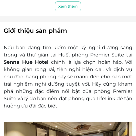
Miễn phí Trà và cà phê trong phòng
Xem thêm
Miễn phí kết nối Wifi khu vực phòng và
công cộng
Giá trên đã bao gồm phí phục vụ và thuế
Giới thiệu sản phẩm
GTGT
Dịch vụ không bao gồm: Chi phí cá nhân và các
Nếu bạn đang tìm kiếm một kỳ nghỉ dưỡng sang
chi phí phát sinh khác
trọng và thư giãn tại Huế, phòng Premier Suite tại
Chính sách trẻ em và giường phụ:
Senna Hue Hotel
chính là lựa chọn hoàn hảo. Với
Tối đa 2 trẻ em dưới 12 tuổi được phép ở
không gian rộng rãi, tiện nghi hiện đại, và dịch vụ
cùng bố mẹ
chu đáo, hạng phòng này sẽ mang đến cho bạn một
Trẻ em dưới 6 tuổi được ở miễn phí nếu sử
trải nghiệm nghỉ dưỡng tuyệt vời. Hãy cùng khám
dụng giường có sẵn
phá những đặc điểm nổi bật của phòng Premier
Trẻ em 6-11 tuổi sẽ áp dụng phụ phí 250,000
Suite và lý do bạn nên đặt phòng qua LifeLink để tận
VND mỗi trẻ mỗi đêm khi sử dụng giường
hưởng ưu đãi đặc biệt.
sẵn có
Từ 12 tuổi trở lên, khách sẽ phải trả thêm chi
phí giường phụ với giá 650,000 VND mỗi
đêm.