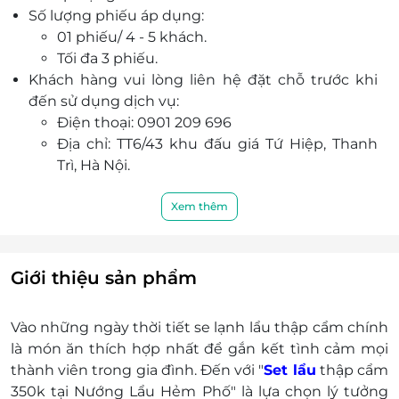
Số lượng phiếu áp dụng:
Với đội ngũ nhân viên chuyên nghiệp, chu đáo,
01 phiếu/ 4 - 5 khách.
nhiệt tình cùng chất lượng dịch vụ đẳng
Tối đa 3 phiếu.
cấp, Nướng Lẩu Hẻm Phố sẽ mang đến sự hài
Khách hàng vui lòng liên hệ đặt chỗ trước khi
lòng nhất đến cho mọi khách hàng.
đến sử dụng dịch vụ:
Điện thoại: 0901 209 696
Địa chỉ: TT6/43 khu đấu giá Tứ Hiệp, Thanh
Trì, Hà Nội.
Xem thêm
Giới thiệu sản phẩm
Vào những ngày thời tiết se lạnh lẩu thập cẩm chính
là món ăn thích hợp nhất để gắn kết tình cảm mọi
thành viên trong gia đình. Đến với "
Set lẩu
thập cẩm
350k tại Nướng Lẩu Hẻm Phố" là lựa chọn lý tưởng