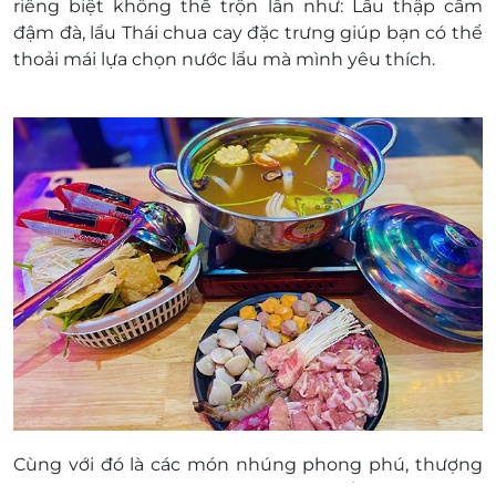
riêng biệt không thể trộn lẫn như: Lẩu thập cẩm
đậm đà, lẩu Thái chua cay đặc trưng giúp bạn có thể
thoải mái lựa chọn nước lẩu mà mình yêu thích.
Cùng với đó là các món nhúng phong phú, thượng
hạng như: Mực, tôm, bò cuộn nấm, bắp bò, ngao, ba