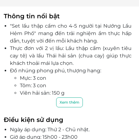
Thông tin nổi bật
"Set lẩu thập cẩm cho 4-5 người tại Nướng Lẩu
Hẻm Phố" mang đến trải nghiệm ẩm thực hấp
dẫn, tuyệt vời đến mỗi khách hàng.
Thực đơn với 2 vị lẩu: Lẩu thập cẩm (xuyên tiêu
cay tê) và lẩu Thái hải sản (chua cay) giúp thực
khách thoải mái lựa chọn.
Đồ nhúng phong phú, thượng hạng:
Mực: 3 con
Tôm: 3 con
Viên hải sản: 150 g
Bò cuộn nấm: 3 cuộn
Xem thêm
Bắp bò 100 g
Ngao: 300 g
Điều kiện sử dụng
Ba chỉ bò: 100 g
Ngày áp dụng: Thứ 2 - Chủ nhật.
Sụn non: 100 g
Giờ áp dụng: 15h00 - 23h00
Rau, mì, nấm đi kèm.