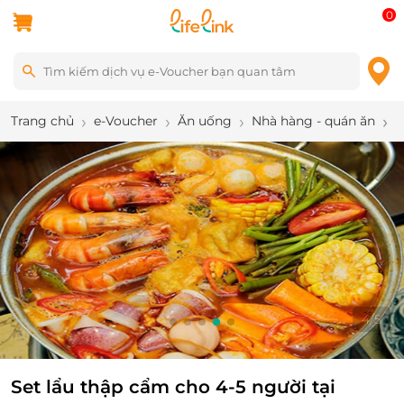
0
Trang chủ
e-Voucher
Ăn uống
Nhà hàng - quán ăn
S
4
/
5
Set lẩu thập cẩm cho 4-5 người tại