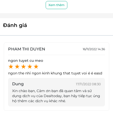
chỉ bò, sụn non, viên hải sản... tươi mới. Sự ngon ngọt
Xem thêm
của nước dùng kết hợp với các nguyên liệu tạo nên
một nồi lẩu hấp dẫn, chinh phục mọi giác quan của
thực khách.
Đánh giá
PHAM THI DUYEN
16/11/2022 14:36
ngon tuyet cu meo
ngon the nhỉ ngon kinh khung that tuyet voi é é easd
Dung
17/11/2022 08:30
Xin chào bạn, Cảm ơn bạn đã quan tâm và sử
dụng dịch vụ của Dealtoday, bạn hãy tiếp tục ủng
hộ thêm các dịch vụ khác nhé.