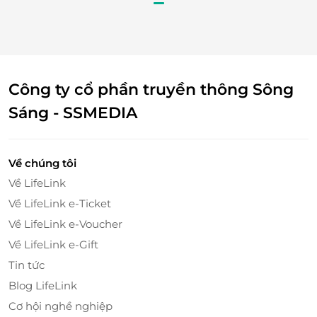
Sở hữu không gian mang phong cách Hong Kong
độc đáo, cùng đội ngũ nhân viên chuyên nghiệp,
chu đáo, nhiệt tình, Nướng Lẩu Hem sẽ mang đến
sự hài lòng nhất cho mọi khách hàng.
Công ty cổ phần truyền thông Sông
Truy cập
lifelink.vn
để sở hữu vô vàn deal ăn uống
Sáng - SSMEDIA
hấp dẫn bạn nhé!
Về chúng tôi
LifeLink
Về LifeLink
Về LifeLink e-Ticket
Về LifeLink e-Voucher
Về LifeLink e-Gift
Tin tức
Blog LifeLink
Cơ hội nghề nghiệp