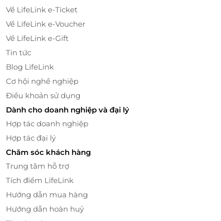
Về LifeLink e-Ticket
Về LifeLink e-Voucher
Về LifeLink e-Gift
Bên cạnh đó, bạn còn có cơ hội thưởng thức các loại
Tin tức
đồ uống thanh mát, hấp dẫn giúp bữa ăn trở nên
Blog LifeLink
tròn vị hơn bao giờ hết.
Cơ hội nghề nghiệp
Điều khoản sử dụng
Dành cho doanh nghiệp và đại lý
Hợp tác doanh nghiệp
Hợp tác đại lý
Chăm sóc khách hàng
Trung tâm hỗ trợ
Tích điểm LifeLink
Hướng dẫn mua hàng
Hướng dẫn hoàn huỷ