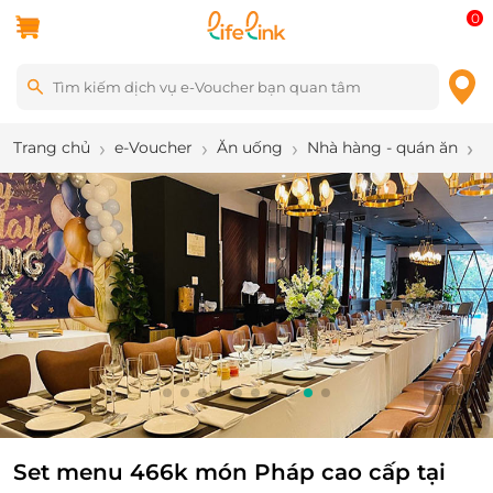
0
Trang chủ
e-Voucher
Ăn uống
Nhà hàng - quán ăn
S
10
/
10
Set menu 466k món Pháp cao cấp tại