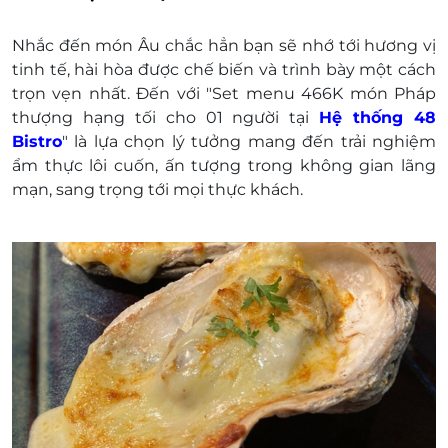
Số 50 - 52 Lê Thị Riêng, Phường Bến Thành,
Quận 1, TP. Hồ Chí Minh.
Nhắc đến món Âu chắc hẳn bạn sẽ nhớ tới hương vị
Số 292 An Dương Vương, Phường 4, Quận 5,
tinh tế, hài hòa được chế biến và trình bày một cách
TP. Hồ Chí Minh.
trọn vẹn nhất. Đến với "Set menu 466K món Pháp
Tầng 5, Crescent Mall, 101 Tôn Dật Tiên,
thượng hạng tối cho 01 người tại
Hệ thống 48
Phường Tân Phú, Quận 7, TP. Hồ Chí Minh.
Bistro
" là lựa chọn lý tưởng mang đến trải nghiệm
Một khách hàng được mua nhiều E-Voucher/E-
ẩm thực lôi cuốn, ấn tượng trong không gian lãng
Coupon
mạn, sang trọng tới mọi thực khách.
E-Voucher/E-Coupon không có giá trị quy đổi
thành tiền mặt, không trả lại tiền thừa.
Không áp dụng đồng thời cùng lúc với các
chương trình khuyến mại khác.
Giá đã bao gồm thuế. Khách hàng có nhu cầu
xuất hóa đơn vui lòng liên hệ nhà hàng.