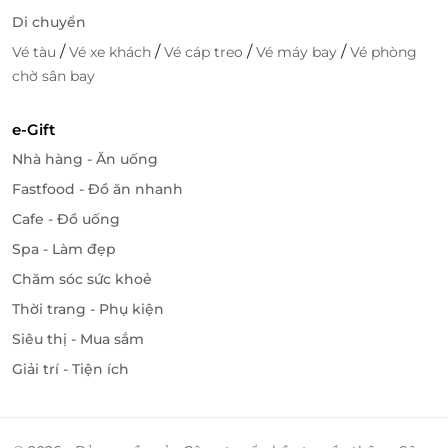
Di chuyển
/
/
/
/
Vé tàu
Vé xe khách
Vé cáp treo
Vé máy bay
Vé phòng
Không gian được thiết kế tinh tế, sang trọng.
chờ sân bay
e-Gift
Nhà hàng - Ăn uống
Fastfood - Đồ ăn nhanh
Cafe - Đồ uống
Spa - Làm đẹp
Chăm sóc sức khoẻ
Thời trang - Phụ kiện
Sở hữu không gian được thiết kế theo phong cách
Siêu thị - Mua sắm
kiến trúc Pháp cổ điển, sang trọng cùng đội ngũ
Giải trí - Tiện ích
nhân viên chuyên nghiệp, chu đáo, nhiệt tình, Hệ
thống 48 Bistro sẽ mang đến sự hài lòng nhất tới
mọi khách hàng.