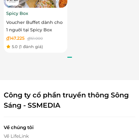
Spicy Box
Voucher Buffet dành cho
1 nguời tại Spicy Box
đ
147.225
đ
151.000
Súp bí đỏ.
5.0
(1 đánh giá)
Bạn sẽ có cơ hội lựa chọn 1 trong 2 menu với các
món ăn ấn tượng, hấp dẫn từ món khai vị đến món
chính cùng các món tráng miệng ngon miệng
mang đến bữa tiệc đầy thơm ngon, bổ dưỡng.
Công ty cổ phần truyền thông Sông
Sáng - SSMEDIA
Về chúng tôi
Về LifeLink