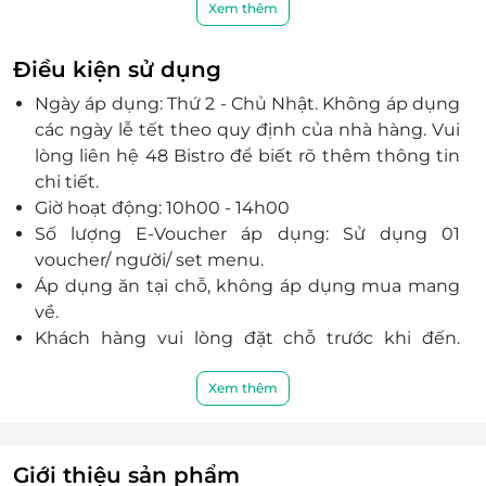
Bạn sẽ có cơ hội lựa chọn 1 trong 2 menu với các
Xem thêm
món ăn ấn tượng, hấp dẫn từ món khai vị đến
món chính cùng các món tráng miệng ngon
Điều kiện sử dụng
miệng mang đến bữa tiệc đầy thơm ngon, bổ
Ngày áp dụng: Thứ 2 - Chủ Nhật. Không áp dụng
dưỡng.
các ngày lễ tết theo quy định của nhà hàng. Vui
Nguyên liệu được lựa chọn khắt khe, tươi mới từ
lòng liên hệ 48 Bistro để biết rõ thêm thông tin
những nhà cung cấp uy tín, chất lượng được chế
chi tiết.
biến qua bàn tay của đội ngũ đầu bếp tài hoa
Giờ hoạt động: 10h00 - 14h00
mang đến trải nghiệm ẩm thực lôi cuốn tới mọi
Số lượng E-Voucher áp dụng: Sử dụng 01
thực khách.
voucher/ người/ set menu.
Sở hữu không gian được thiết kế theo phong
Áp dụng ăn tại chỗ, không áp dụng mua mang
cách kiến trúc Phấp cổ điển, sang trọng cùng
về.
đội ngũ nhân viên chuyên nghiệp, chu đáo,
Khách hàng vui lòng đặt chỗ trước khi đến.
nhiệt tình, Hệ thống 48 Bistro sẽ mang đến sự
Trong trường hợp khách hàng không đặt chỗ
hài lòng nhất tới mọi khách hàng.
trước và nhà hàng không còn chỗ trống, 48
Xem thêm
Bistro xin cáo lỗi và hẹn phục vụ khách hàng vào
thời điểm khác.
Điện thoại: 0909 44 7086 - 0938 80 7979.
Giới thiệu sản phẩm