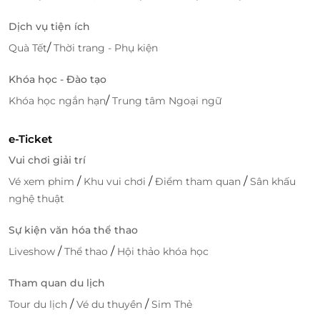
Dịch vụ tiện ích
/
Quà Tết
Thời trang - Phụ kiện
Đôi nét về
Hệ thống 48 Bistro
Khóa học - Đào tạo
/
Khóa học ngắn hạn
Trung tâm Ngoại ngữ
Nguyên liệu được lựa chọn khắt khe từ những nhà
cung cấp uy tín, chất lượng được chế biến qua bàn
tay của đội ngũ đầu bếp tài hoa mang đến trải
e-Ticket
nghiệm ẩm thực lôi cuốn tới mọi thực khách.
Vui chơi giải trí
/
/
/
Vé xem phim
Khu vui chơi
Điểm tham quan
Sân khấu
nghệ thuật
Sự kiện văn hóa thể thao
/
/
Liveshow
Thể thao
Hội thảo khóa học
Tham quan du lịch
/
/
Tour du lịch
Vé du thuyền
Sim Thẻ