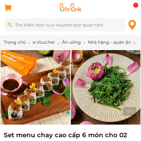
0
Trang chủ
e-Voucher
Ăn uống
Nhà hàng - quán ăn
S
3
/
6
Set menu chay cao cấp 6 món cho 02