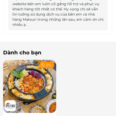
website bên em luôn cố gắng hỗ trợ và phục vụ
khách hàng tốt nhất có thể. Hy vọng chị sẽ vẫn
tin tưởng sử dụng dịch vụ của bên em và nhà
hàng Matsuri trong những lần sau, em cảm ơn chị
nhiều ạ.
Dành cho bạn
Bên cạnh đó, là các món ăn kết hợp giữa nét ẩm
2%
thực truyền thống Nhật Bản được biến tấu, pha trộn
theo khẩu vị của người Việt giúp bạn cảm nhận
được hương vị độc đáo vừa lạ lại vừa quen
.
Vị thanh
ngọt đằm thắm của Súp Miso hòa quyện cùng cơm
cuộn trắng dẻo thơm tạo nên bữa ăn tròn vị hơn bao
giờ hết.