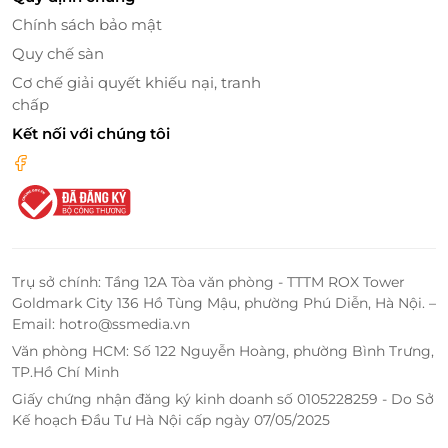
Chính sách bảo mật
Quy chế sàn
Nhân dịp lễ ý nghĩa, bạn h
ãy đến
Matsuri - Yaki
Restaurant để thưởng thức các món ăn thơm ngon,
Cơ chế giải quyết khiếu nại, tranh
giàu dinh dưỡng và
cùng nhau hướng về nguồn
chấp
năng lượng tích cực dồi dào cầu mong những điều
Kết nối với chúng tôi
tốt đẹp nhất cho gia đình và những người thân yêu.
Trụ sở chính: Tầng 12A Tòa văn phòng - TTTM ROX Tower
Goldmark City 136 Hồ Tùng Mậu, phường Phú Diễn, Hà Nội. –
Email: hotro@ssmedia.vn
Văn phòng HCM: Số 122 Nguyễn Hoàng, phường Bình Trưng,
TP.Hồ Chí Minh
Giấy chứng nhận đăng ký kinh doanh số 0105228259 - Do Sở
Kế hoạch Đầu Tư Hà Nội cấp ngày 07/05/2025
Với đội ngũ nhân viên chuyên nghiệp, chu đáo, nhiệt