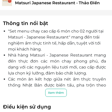
Matsuri Japanese Restaurant - Thảo Điền
Thông tin nổi bật
"Set menu chay cao cấp 6 món cho 02 người tại
Matsuri - Japanese Restaurant" mang đến trải
nghiệm ẩm thực tinh tế, hấp dẫn, tuyệt vời tới
mọi khách hàng.
Nhà hàng Matsuri - Japanese Restaurant mang
đến thực đơn các món chay phong phú, đa
dạng với các nguyên liệu tươi mới, cao cấp được
lựa chọn kỹ lưỡng, đảm bảo chất lượng.
Các món ăn kết hợp giữa nét ẩm thực truyền
thống Nhật Bản được biến tấu, pha trộn theo
khẩu vị của người Việt giúp bạn cảm nhận được
Xem thêm
hương vị độc đáo vừa lạ lại vừa quen.
Không gian nhà hàng
Matsuri - Yaki Restaurant
Điều kiện sử dụng
được thiết kế ấm cúng, sang trọng mang nét