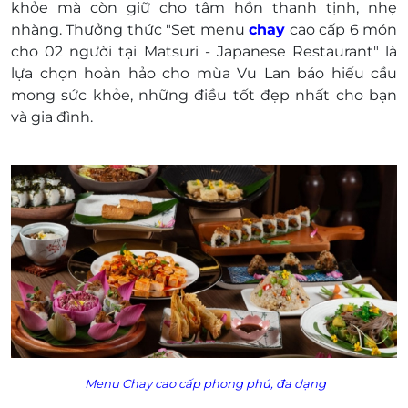
khỏe mà còn giữ cho tâm hồn thanh tịnh, nhẹ
Điện thoại: 0938 955 488 - 093 876 19 69
nhàng. Thưởng thức "Set menu
chay
cao cấp 6 món
Địa chỉ: Số 83 Xuân Thủy, Phường Thảo Điền,
cho 02 người tại Matsuri - Japanese Restaurant" là
Quận 2, Thủ Đức, Tp. Hồ Chí Minh.
lựa chọn hoàn hảo cho mùa Vu Lan báo hiếu cầu
Chỉ áp dụng dùng tại chỗ.
mong sức khỏe, những điều tốt đẹp nhất cho bạn
Khách hàng vui lòng bù thêm phần chênh lệch
và gia đình.
phát sinh (nếu có) trực tiếp tại nhà hàng.
Một khách hàng được mua nhiều E-Voucher/E-
Coupon.
E-Voucher/E-Coupon không có giá trị quy đổi
thành tiền mặt, không trả lại tiền thừa.
Không áp dụng đồng thời cùng lúc với các
chương trình khuyến mại khác.
Giá voucher chưa bao gồm nước uống và thuế
VAT. Nhà hàng luôn phụ thu thêm VAT khi ra bill
cho khách hàng.
Menu Chay cao cấp phong phú, đa dạng