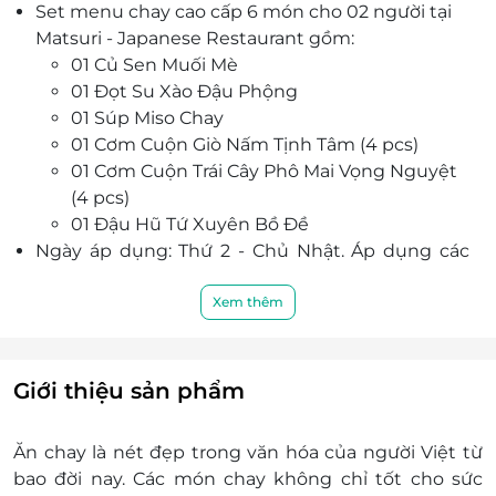
Set menu chay cao cấp 6 món cho 02 người tại
truyền thống Nhật Bản cùng đội ngũ nhân viên
Matsuri - Japanese Restaurant gồm:
chuyên nghiệp, chu đáo, nhiệt tình hứa hẹn sẽ
01 Củ Sen Muối Mè
mang đến trải nghiệm ẩm thực đặc biệt trong
01 Đọt Su Xào Đậu Phộng
mùa rằm này.
01 Súp Miso Chay
01 Cơm Cuộn Giò Nấm Tịnh Tâm (4 pcs)
01 Cơm Cuộn Trái Cây Phô Mai Vọng Nguyệt
(4 pcs)
01 Đậu Hũ Tứ Xuyên Bồ Đề
Ngày áp dụng: Thứ 2 - Chủ Nhật. Áp dụng các
ngày lễ tết & rằm mùng 1,15 âm lịch hàng tháng.
Giờ hoạt động 10h30 - 22h00.
Xem thêm
Số lượng E-Voucher áp dụng: Sử dụng 01
voucher/ 02 người/ 01 Set.
Khách hàng vui lòng đặt chỗ trước khi đến.
Giới thiệu sản phẩm
Trong trường hợp khách hàng không đặt chỗ
trước và nhà hàng không còn chỗ trống, Nhà
Ăn chay là nét đẹp trong văn hóa của người Việt từ
hàng xin cáo lỗi và hẹn phục vụ khách hàng vào
bao đời nay. Các món chay không chỉ tốt cho sức
thời điểm khác.