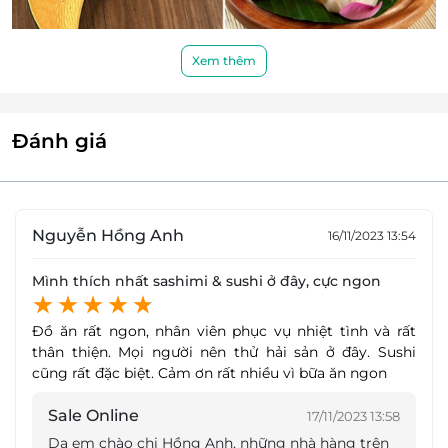
Xem thêm
Các món ăn thơm ngon, giàu dinh dưỡng, tốt cho sức khỏe.
Món Chay thơm ngon, giàu dinh dưỡng
Đánh giá
Đến với Matsuri - Japanese Restaurant, khách hàng
sẽ có cơ hội thưởng thức những món chay thơm
ngon, giàu dinh dưỡng được làm từ nguyên liệu tươi
mới quen thuộc qua bàn tay chế biến của các đầu
Nguyễn Hồng Anh
16/11/2023 13:54
bếp tài hoa mang đến hương vị mới lạ, độc đáo cho
các món ăn.
Mình thích nhất sashimi & sushi ở đây, cực ngon
Bạn sẽ không khỏi ấn tượng với Củ Sen Muối Mè
Đồ ăn rất ngon, nhân viên phục vụ nhiệt tình và rất
truyền thống mang độ giòn, ngọt tự nhiên hay
thân thiện. Mọi người nên thử hải sản ở đây. Sushi
hương vị đậm đà giòn ngọt của Đọt Su Xào Đậu
cũng rất đặc biệt. Cảm ơn rất nhiều vì bữa ăn ngon
Phộng.
Sale Online
17/11/2023 13:58
Dạ em chào chị Hồng Anh, những nhà hàng trên