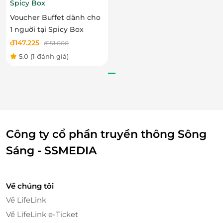
Spicy Box
Voucher Buffet dành cho
1 nguời tại Spicy Box
đ
147.225
đ
151.000
5.0
(1 đánh giá)
Về
Matsuri - Japanese Restaurant
Công ty cổ phần truyền thông Sông
Không gian nhà hàng
Matsuri - Yaki Restaurant được
thiết kế ấm cúng, riêng tư phảng phất nét Nhật
Sáng - SSMEDIA
truyền thống khiến thực khách như được đắm
chìm trong không gian ẩm thực ấm cúng, sang
trọng.
Về chúng tôi
Về LifeLink
Về LifeLink e-Ticket