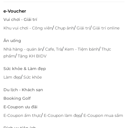
tình cùng chất lượng dịch vụ đẳng cấp,
Matsuri -
e-Voucher
Yaki Restaurant sẽ mang đến sự hài lòng nhất tới
Vui chơi - Giải trí
mọi khách hàng.
/
/
/
Khu vui chơi - Công viên
Chụp ảnh
Giải trí
Giải trí online
Truy cập
LifeLink
để sở hữu vô vàn deal ăn uống hấp
dẫn bạn nhé!
Ăn uống
/
/
/
Nhà hàng - quán ăn
Cafe, Trà
Kem - Tiệm bánh
Thực
/
phẩm
Tặng KH BIDV
LifeLink
Sức khỏe & Làm đẹp
/
Làm đẹp
Sức khỏe
Du lịch - Khách sạn
Booking Golf
E-Coupon ưu đãi
/
/
E-Coupon ẩm thực
E-Coupon làm đẹp
E-Coupon mua sắm
Dịch vụ tiện ích