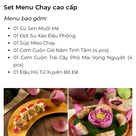
Set Menu Chay cao cấp
Menu bao gồm:
01 Củ Sen Muối Mè
01 Đọt Su Xào Đậu Phộng
01 Súp Miso Chay
01 Cơm Cuộn Giò Nấm Tịnh Tâm (4 pcs)
01 Cơm Cuộn Trái Cây Phô Mai Vọng Nguyệt (4
pcs)
01 Đậu Hũ Tứ Xuyên Bồ Đề