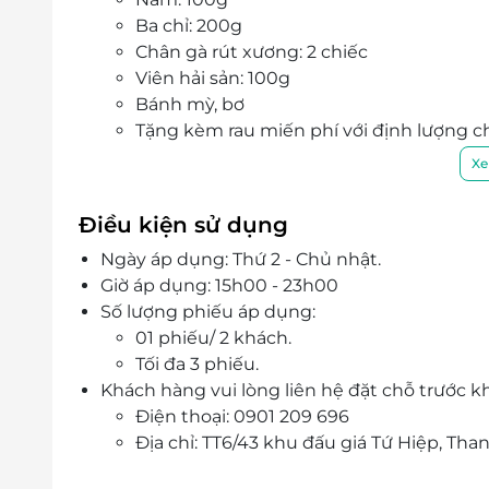
Ba chỉ: 200g
Chân gà rút xương: 2 chiếc
Viên hải sản: 100g
Bánh mỳ, bơ
Tặng kèm rau miến phí với định lượng c
Nguyên liệu chế biến được lựa chọn kĩ lưỡ
Xe
thơm ngon
Với đội ngũ nhân viên chuyên nghiệp, chu đ
Điều kiện sử dụng
Nướng Lẩu Hẻm Phố sẽ mang đến sự hài lòn
Ngày áp dụng: Thứ 2 - Chủ nhật.
Giờ áp dụng: 15h00 - 23h00
Số lượng phiếu áp dụng:
01 phiếu/ 2 khách.
Tối đa 3 phiếu.
Khách hàng vui lòng liên hệ đặt chỗ trước k
Điện thoại: 0901 209 696
Địa chỉ: TT6/43 khu đấu giá Tứ Hiệp, Than