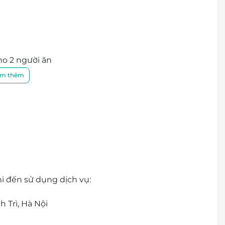
ho 2 người ăn
ng, tẩm ướp công phu mang đến hương vị đầm đà,
m thêm
áo, nhiệt tình cùng chất lượng dịch vụ đẳng cấp,
g nhất cho mọi khách hàng.
hi đến sử dụng dịch vụ:
h Trì, Hà Nội