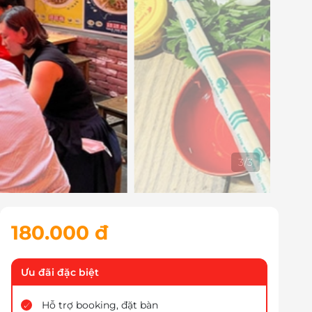
1
/
3
180.000 đ
Ưu đãi đặc biệt
Hỗ trợ booking, đặt bàn