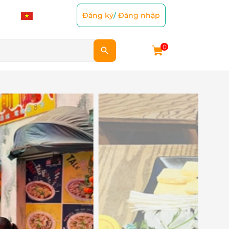
Đăng ký
/
Đăng nhập
0