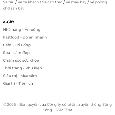
/
/
/
/
Vé tàu
Vé xe khách
Vé cáp treo
Vé máy bay
Vé phòng
LifeLink – Nền tảng đặt dịch vụ tiện lợi,
chờ sân bay
thông minh và đáng tin cậy
Đặt nhanh – Sử dụng dễ – Ưu đãi thật
e-Gift
Nhà hàng - Ăn uống
LifeLink mang đến
voucher giảm giá
độc quyền cho
hàng nghìn dịch vụ cao cấp trên toàn quốc – từ spa,
Fastfood - Đồ ăn nhanh
du lịch đến phòng chờ sân bay. Với vài thao tác trên
Cafe - Đồ uống
web hoặc app, khách hàng có thể
đặt dịch vụ tiện
Spa - Làm đẹp
lợi
, thanh toán online và sử dụng ngay bằng mã QR
Chăm sóc sức khoẻ
xác thực.
Thời trang - Phụ kiện
Cam kết chất lượng & hỗ trợ 24/7
Siêu thị - Mua sắm
Tất cả đối tác của LifeLink đều được chọn lọc kỹ
Giải trí - Tiện ích
càng, đảm bảo uy tín – chất lượng.
Khách hàng được hỗ trợ tận tâm 24/7 và hoàn tiền
nếu không hài lòng.
© 2026 - Bản quyền của Công ty cổ phần truyền thông Sông
Đặt
voucher giảm giá Phòng chờ SH Premium
Sáng - SSMEDIA