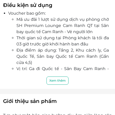
Điều kiện sử dụng
Voucher bao gồm:
Mã ưu đãi 1 lượt sử dụng dịch vụ phòng chờ
SH Premium Lounge Cam Ranh QT tại Sân
bay quốc tế Cam Ranh - Vé người lớn
Thời gian sử dụng tại Phòng khách là tối đa
03 giờ trước giờ khởi hành ban đầu
Địa điểm áp dụng: Tầng 2, Khu cách ly, Ga
Quốc Tế, Sân bay Quốc tế Cam Ranh (Gần
cửa 4,5)
Vị trí: Ga đi Quốc tế - Sân Bay Cam Ranh -
Nha Trang
Khách hàng được sử dụng mọi dịch vụ tại
Xem thêm
phòng chờ theo quy định của phòng chờ.
Mã ưu đãi chỉ có giá trị sử dụng một lần.
Không chấp nhận Voucher ưu đãi quá hạn
Giới thiệu sản phẩm
sử dụng hoặc trạng thái “Đã sử dụng”.
Vui lòng xuất trình mã ưu đãi cho nhân viên