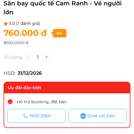
Sân bay quốc tế Cam Ranh - Vé người
lớn
5.0
(1 đánh giá)
760.000 đ
-5%
800.000 đ
-
+
1
Số lượng
HSD:
31/12/2026
Ưu đãi đặc biệt
Hỗ trợ booking, đặt bàn
1900 2065
Chat với Zalo