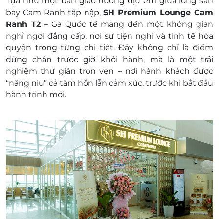
Tựa như một bản giao hưởng dịu êm giữa lòng sân
tại quầy để được áp dụng ưu đãi.
bay Cam Ranh tấp nập,
SH Premium Lounge Cam
Khách hàng có thể được yêu cầu trả thêm
Ranh T2
– Ga Quốc tế mang đến một không gian
tiền nếu sử dụng quá giá trị của Mã ưu đãi.
nghỉ ngơi đẳng cấp, nơi sự tiện nghi và tinh tế hòa
Lưu ý:
quyện trong từng chi tiết. Đây không chỉ là điểm
Khách hàng sẽ thanh toán trực tiếp tại quầy
dừng chân trước giờ khởi hành, mà là một trải
lễ tân theo bảng giá công bố cho khách lẻ
nghiệm thư giãn trọn vẹn – nơi hành khách được
tại mỗi phòng chờ khi
“nâng niu” cả tâm hồn lẫn cảm xúc, trước khi bắt đầu
Khách hàng sử dụng quá thời gian quy
hành trình mới.
định của phòng chờ.
Khách hàng có phát sinh các dịch vụ
khác thêm tại phòng chờ
Khách hàng có trẻ em đi kèm mà chưa đăng ký
dịch vụ trước qua LifeLink 1900 2065. Thời gian
thông báo tối thiểu với LifeLink trước 1 ngày sử
dụng dịch vụ LifeLink hoàn toàn không chịu
trách nhiệm khi có các phát sinh thêm bên trên.
Khách hàng áp dụng: Khách trên 12 tuổi
Ngày áp dụng: Tất cả các ngày trong tuần, bao
gồm Lễ Tết