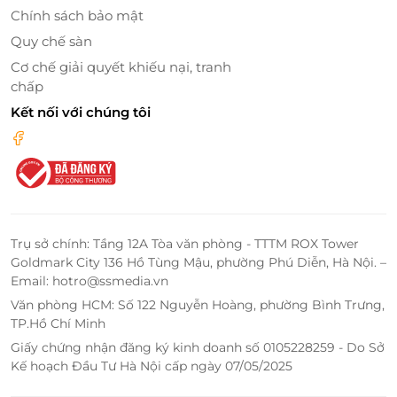
GTGT
một tách cà phê nóng
,
một nụ cười thân thiện
, đến
Chính sách bảo mật
một không gian thoáng đãng
mở ra trước mắt, tất cả
Quy chế sàn
đều hướng đến mục tiêu duy nhất:
giúp hành khách
Cơ chế giải quyết khiếu nại, tranh
tận hưởng cảm giác thư thái trọn vẹn trước giờ bay.
chấp
Kết nối với chúng tôi
Trụ sở chính: Tầng 12A Tòa văn phòng - TTTM ROX Tower
Goldmark City 136 Hồ Tùng Mậu, phường Phú Diễn, Hà Nội. –
Email: hotro@ssmedia.vn
Văn phòng HCM: Số 122 Nguyễn Hoàng, phường Bình Trưng,
TP.Hồ Chí Minh
Giấy chứng nhận đăng ký kinh doanh số 0105228259 - Do Sở
Kế hoạch Đầu Tư Hà Nội cấp ngày 07/05/2025