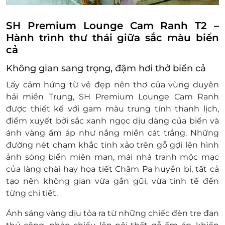
Giờ áp dụng: 08:00 - +03:00 (ngày tiếp theo)
Số lượng E-Voucher áp dụng:
SH Premium Lounge Cam Ranh T2 –
01 voucher/khách/1 lượt sử dụng
Hành trình thư thái giữa sắc màu biển
Áp dụng nhiều voucher trên 1 hóa đơn
cả
Dịch vụ bao gồm: Các dịch vụ theo tiêu chuẩn
Không gian sang trọng, đậm hơi thở biển cả
tại phòng chờ
Dịch vụ không bao gồm: Chi phí cá nhân và các
Lấy cảm hứng từ vẻ đẹp nên thơ của vùng duyên
chi phí phát sinh khác
hải miền Trung, SH Premium Lounge Cam Ranh
Chính sách phụ thu trẻ em:
được thiết kế với
gam màu trung tính thanh lịch
,
Miễn phí tối đa cho 02 trẻ em dưới 5 tuổi đi
điểm xuyết bởi sắc xanh ngọc dịu dàng của biển và
kèm cùng mỗi người lớn sử dụng dịch vụ
ánh vàng ấm áp như nắng miền cát trắng. Những
Phòng khách.
đường nét chạm khắc tinh xảo trên gỗ gợi lên hình
Trẻ em dưới 5 tuổi thứ ba trở đi và Trẻ em từ
ảnh
sóng biển miên man
, mái nhà tranh mộc mạc
5 tuổi đến 12 tuổi mức phí bằng 50% đơn giá
của làng chài hay họa tiết
Chăm Pa huyền bí
, tất cả
niêm yết/trẻ em.
tạo nên không gian vừa gần gũi, vừa tinh tế đến
Hành khách trên 12 tuổi được tính như quy
từng chi tiết.
định đối với người lớn.
Ánh sáng vàng dịu tỏa ra từ những
chiếc đèn tre đan
Các trường hợp người đi kèm, nếu không