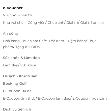
e-Voucher
Vui chơi - Giải trí
/
/
/
Khu vui chơi - Công viên
Chụp ảnh
Giải trí
Giải trí online
Ăn uống
Dấu ấn của sự tận tâm – Trải nghiệm chỉ có tại
/
/
/
Nhà hàng - quán ăn
Cafe, Trà
Kem - Tiệm bánh
Thực
SH Premium Lounge
/
phẩm
Tặng KH BIDV
Không chỉ dừng lại ở sự sang trọng hay tiện ích, SH
Sức khỏe & Làm đẹp
Premium Lounge Cam Ranh chinh phục du khách
/
bằng
dịch vụ chuyên nghiệp, tận tâm và nồng hậu
–
Làm đẹp
Sức khỏe
đúng với phong cách hiếu khách đặc trưng của
Du lịch - Khách sạn
người miền Trung. Đội ngũ nhân viên luôn sẵn sàng
hỗ trợ với phong thái nhẹ nhàng, ân cần, giúp mỗi vị
Booking Golf
khách cảm thấy như đang ở trong
một “ngôi nhà
E-Coupon ưu đãi
giữa không trung” đầy ấm áp
.
/
/
E-Coupon ẩm thực
E-Coupon làm đẹp
E-Coupon mua sắm
Dịch vụ tiện ích