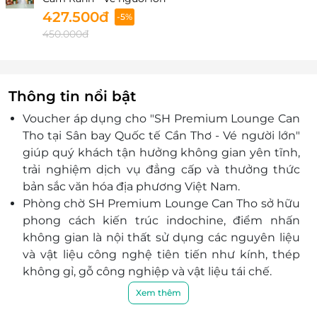
427.500đ
-5%
450.000đ
Thông tin nổi bật
Voucher áp dụng cho "SH Premium Lounge Can
Tho tại Sân bay Quốc tế Cần Thơ - Vé người lớn"
giúp quý khách
tận hưởng không gian yên tĩnh,
trải nghiệm dịch vụ đẳng cấp và thưởng thức
bản sắc văn hóa địa phương Việt Nam.
Phòng chờ SH Premium Lounge Can Tho sở hữu
phong cách kiến trúc indochine, điểm nhấn
không gian là
nội thất sử dụng các nguyên liệu
và vật liệu
cô
ng nghệ tiên tiến như kính, thép
không gỉ, gỗ
cô
ng nghiệp và vật liệu tái chế.
Phòng chờ được chia thành nhiều khu vực chức
Xem thêm
năng như: chỗ nghỉ ngơi, quầy bar/ buffet, phòng