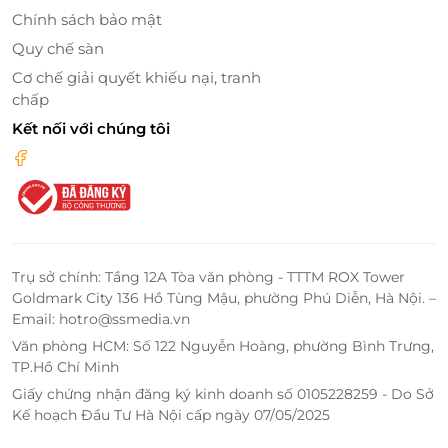
GTGT
Chính sách bảo mật
Quy chế sàn
Cơ chế giải quyết khiếu nại, tranh
chấp
Kết nối với chúng tôi
Trụ sở chính: Tầng 12A Tòa văn phòng - TTTM ROX Tower
Goldmark City 136 Hồ Tùng Mậu, phường Phú Diễn, Hà Nội. –
Email: hotro@ssmedia.vn
Đồ dùng gỗ được sử dụng chủ yếu trong nội thất
Văn phòng HCM: Số 122 Nguyễn Hoàng, phường Bình Trưng,
TP.Hồ Chí Minh
LifeLink - Địa chỉ săn deal phòng
Giấy chứng nhận đăng ký kinh doanh số 0105228259 - Do Sở
Kế hoạch Đầu Tư Hà Nội cấp ngày 07/05/2025
chờ thương gia ưu đãi nhất