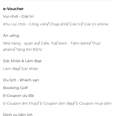
LifeLink là nền tảng xúc tiến Thương mại điện tử
hàng đầu Việt Nam chuyên cung cấp các E-Ticket, E-
e-Voucher
Gift, E-Voucher của thương hiệu lớn trên toàn
Vui chơi - Giải trí
quốc về các lĩnh vực du lịch, ăn uống, làm đẹp, giải
/
/
/
Khu vui chơi - Công viên
Chụp ảnh
Giải trí
Giải trí online
trí,... chất lượng cao và mức giá ưu đãi hấp dẫn nhất.
Ăn uống
Hiện nay, trên LifeLink đang có các E-voucher
ưu đãi
giảm đến 15%
phòng chờ thương gia như: Điện Biên
/
/
/
Nhà hàng - quán ăn
Cafe, Trà
Kem - Tiệm bánh
Thực
Business Lounge; Thọ Xuân Business Lounge; Tuy
/
phẩm
Tặng KH BIDV
Hòa Business Lounge; Đồng Hới Business Lounge;
Sức khỏe & Làm đẹp
Chu Lai Business Lounge; Liên Khương Business
Lounge;... Chi tiết vui lòng tham khảo
Tại đây
.
/
Làm đẹp
Sức khỏe
Truy cập ngay
LifeLink
để sở hữu thêm nhiều
Du lịch - Khách sạn
voucher dịch vụ tiện ích sân bay hấp dẫn khác bạn
Booking Golf
nhé!
E-Coupon ưu đãi
/
/
E-Coupon ẩm thực
E-Coupon làm đẹp
E-Coupon mua sắm
LifeLink
Dịch vụ tiện ích