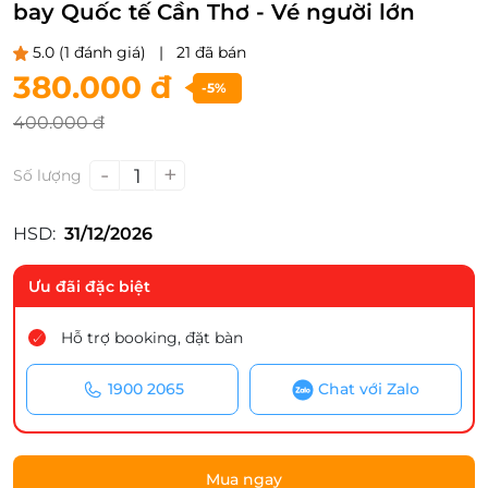
bay Quốc tế Cần Thơ - Vé người lớn
5.0
(1 đánh giá)
|
21 đã bán
380.000 đ
-5%
400.000 đ
-
+
1
Số lượng
HSD:
31/12/2026
Ưu đãi đặc biệt
Hỗ trợ booking, đặt bàn
1900 2065
Chat với Zalo
Mua ngay