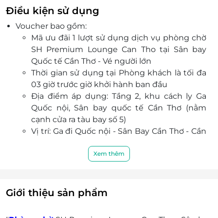
hút thuốc... luôn đáp ứng một các tốt nhất nhu
Điều kiện sử dụng
cầu đa dạng của hành khách.
Voucher bao gồm:
Đặc biệt, menu đa dạng, chế biến khéo léo và
Mã ưu đãi 1 lượt sử dụng dịch vụ phòng chờ
bày trí đẹp mắt từ các món ăn đặc sản truyền
SH Premium Lounge Can Tho tại Sân bay
thống của Cần Thơ như: nem nướng, bánh xèo ...
Quốc tế Cần Thơ - Vé người lớn
đến những món khai vị/ đồ uống/ đồ tráng
Thời gian sử dụng tại Phòng khách là tối đa
miệng đặc sắc.
03 giờ trước giờ khởi hành ban đầu
Với đội ngũ nhân viên chuyên nghiệp, chu đáo,
Địa điểm áp dụng: Tầng 2, khu cách ly Ga
nhiệt tình cùng phong cách phục vụ cởi mở,
Quốc nội, Sân bay quốc tế Cần Thơ (nằm
chân thành, hiếu khách, Phòng chờ SH Premium
cạnh cửa ra tàu bay số 5)
Lounge Can Tho hứa hẹn làm hài lòng mọi quý
Vị trí: Ga đi Quốc nội - Sân Bay Cần Thơ - Cần
khách hàng.
Thơ
Khách hàng được sử dụng mọi dịch vụ tại
Xem thêm
phòng chờ theo quy định của phòng chờ.
Mã ưu đãi chỉ có giá trị sử dụng một lần.
Không chấp nhận Voucher ưu đãi quá hạn
Giới thiệu sản phẩm
sử dụng hoặc trạng thái “Đã sử dụng”.
Vui lòng xuất trình mã ưu đãi cho nhân viên