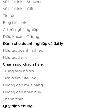
đẳng cấp như ở nhà hàng 5 sao.
Về LifeLink e-Voucher
theo bảng giá công bố cho khách lẻ tại
Về LifeLink e-Gift
Phòng khách, LifeLink hoàn toàn không chịu
Một số hình ảnh nổi bật
Tin tức
trách nhiệm.
Blog LifeLink
Thời gian thông báo tối thiểu trước 1 ngày sử
dụng dịch vụ
Cơ hội nghề nghiệp
Hotline hỗ trợ tư vấn (9h-20h): 1900 2065
Điều khoản sử dụng
Điều kiện khác:
Dành cho doanh nghiệp và đại lý
Áp dụng 01 E-Voucher/E-Coupon cho 01
Hợp tác doanh nghiệp
khách
Hợp tác đại lý
Một khách hàng được mua nhiều E-
Voucher/E-Coupon
Chăm sóc khách hàng
E-Voucher/E-Coupon không có giá trị quy
Trung tâm hỗ trợ
đổi thành tiền mặt, không trả lại tiền thừa.
Tích điểm LifeLink
Không áp dụng đồng thời với chương trình
Hướng dẫn mua hàng
khuyến mại khác
Hướng dẫn hoàn huỷ
Mã ưu đãi được xuất ra sẽ không được đổi trả
dưới mọi hình thức.
Thanh toán
Giá trên đã bao gồm phí phục vụ và thuế
Quy định chung