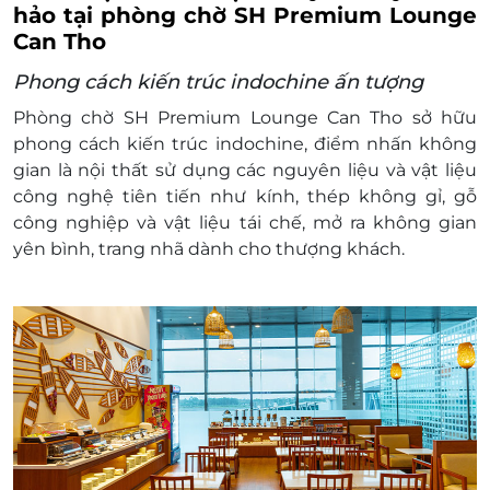
hảo tại phòng chờ SH Premium Lounge
Giờ áp dụng: 04:00 - 21:00
Can Tho
Số lượng E-Voucher áp dụng:
01 voucher/khách/1 lượt sử dụng
Phong cách kiến trúc indochine ấn tượng
Áp dụng nhiều voucher trên 1 hóa đơn"
Phòng chờ SH Premium Lounge Can Tho sở hữu
Dịch vụ bao gồm: Các dịch vụ theo tiêu chuẩn
phong cách kiến trúc indochine, điểm nhấn không
tại phòng chờ
gian là nội thất sử dụng các nguyên liệu và vật liệu
Dịch vụ không bao gồm: Chi phí cá nhân và các
công nghệ tiên tiến như kính, thép không gỉ, gỗ
chi phí phát sinh khác
công nghiệp và vật liệu tái chế, mở ra không gian
Chính sách phụ thu trẻ em:
yên bình, trang nhã dành cho thượng khách.
Miễn phí tối đa cho 02 trẻ em dưới 5 tuổi đi
kèm cùng mỗi người lớn sử dụng dịch vụ
Phòng khách.
Trẻ em dưới 5 tuổi thứ ba trở đi và Trẻ em từ
5 tuổi đến 12 tuổi mức phí bằng 50% đơn giá
niêm yết/trẻ em.
Hành khách trên 12 tuổi được tính như quy
định đối với người lớn.
Các trường hợp người đi kèm, nếu không