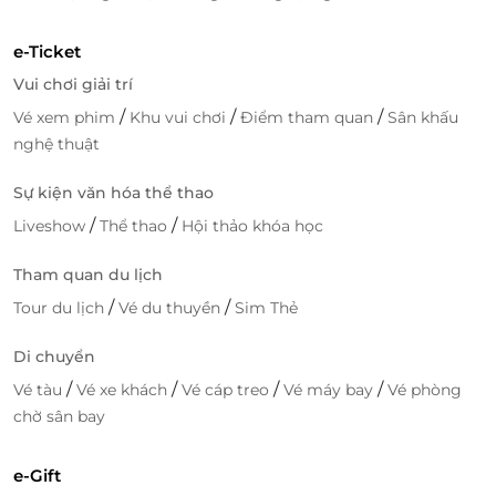
dịch vụ.
Thông tin rõ ràng, minh bạch, dễ dàng kiểm soát
e-Ticket
lịch trình cá nhân hoặc nhóm.
Vui chơi giải trí
/
/
/
Vé xem phim
Khu vui chơi
Điểm tham quan
Sân khấu
Đặt sớm để đảm bảo trải nghiệm tối ưu
nghệ thuật
Số lượng chỗ trong phòng chờ sang trọng SH
Premium Lounge Ha Noi 2 có hạn, hãy nhanh tay đặt
Sự kiện văn hóa thể thao
ngay hôm nay trên
LifeLink
để giữ ưu đãi trọn gói,
/
/
Liveshow
Thể thao
Hội thảo khóa học
sẵn sàng chinh phục mỗi hành trình thuận tiện,
thảnh thơi và đầy cảm hứng ngay từ phút đầu tiên.
Tham quan du lịch
/
/
Tour du lịch
Vé du thuyền
Sim Thẻ
Di chuyển
Lifelink
/
/
/
/
Vé tàu
Vé xe khách
Vé cáp treo
Vé máy bay
Vé phòng
chờ sân bay
e-Gift