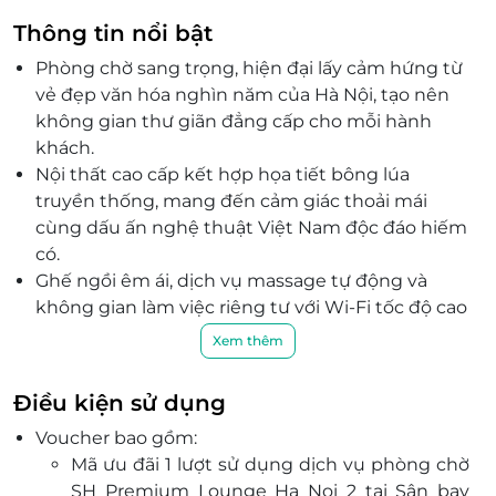
Thông tin nổi bật
Phòng chờ sang trọng, hiện đại lấy cảm hứng từ
vẻ đẹp văn hóa nghìn năm của Hà Nội, tạo nên
không gian thư giãn đẳng cấp cho mỗi hành
khách.
Nội thất cao cấp kết hợp họa tiết bông lúa
truyền thống, mang đến cảm giác thoải mái
cùng dấu ấn nghệ thuật Việt Nam độc đáo hiếm
có.
Ghế ngồi êm ái, dịch vụ massage tự động và
không gian làm việc riêng tư với Wi-Fi tốc độ cao
lý tưởng cho doanh nhân, du khách công tác.
Xem thêm
Phục vụ ẩm thực buffet đa dạng, đặc sản Hà Nội
tinh tế như phở bò, bánh cuốn Thanh Trì, bún
Điều kiện sử dụng
thang cùng các món Âu và đồ uống cao cấp.
Voucher bao gồm:
Phòng tắm riêng biệt đầy đủ tiện nghi, đảm bảo
Mã ưu đãi 1 lượt sử dụng dịch vụ phòng chờ
sự riêng tư và thư giãn tối ưu trước giờ khởi
SH Premium Lounge Ha Noi 2 tại Sân bay
hành hoặc khi nối chuyến đường dài.