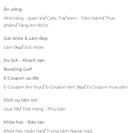
Ăn uống
/
/
/
Nhà hàng - quán ăn
Cafe, Trà
Kem - Tiệm bánh
Thực
/
phẩm
Tặng KH BIDV
Đặt phòng chờ ưu đãi trên LifeLink
Sức khỏe & Làm đẹp
LifeLink là điểm đến tin cậy giúp khách hàng dễ
dàng săn deal phòng chờ sân bay, khách sạn, dịch vụ
/
Làm đẹp
Sức khỏe
du lịch với mức giá ưu đãi hấp dẫn. Chỉ với vài thao
tác đơn giản, bạn đã có thể đảm bảo chỗ ngồi đẳng
Du lịch - Khách sạn
cấp, khởi động hành trình thuận tiện và tiết kiệm tối
Booking Golf
đa chi phí.
E-Coupon ưu đãi
Lợi ích khi đặt dịch vụ tại LifeLink
/
/
E-Coupon ẩm thực
E-Coupon làm đẹp
E-Coupon mua sắm
Nhiều lựa chọn đa dạng phù hợp từng nhu cầu
Dịch vụ tiện ích
di chuyển, nghỉ dưỡng hoặc giải trí.
/
Quà Tết
Thời trang - Phụ kiện
Giá ưu đãi vượt trội, nhiều voucher độc quyền,
thanh toán linh hoạt, xác nhận đặt chỗ nhanh.
Khóa học - Đào tạo
Hỗ trợ khách hàng tận tâm, giải đáp mọi thắc
/
Khóa học ngắn hạn
Trung tâm Ngoại ngữ
mắc phát sinh trước - trong - sau khi sử dụng