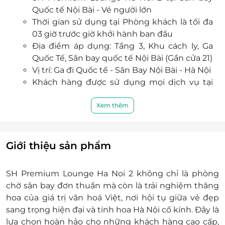
Quốc tế Nội Bài - Vé người lớn
Phòng hút thuốc được thiết kế tinh tế, tách biệt
Thời gian sử dụng tại Phòng khách là tối đa
và riêng tư nhưng vẫn hài hoà với không gian
03 giờ trước giờ khởi hành ban đầu
tổng thể sang trọng của phòng chờ.
Địa điểm áp dụng: Tầng 3, Khu cách ly, Ga
Cảm hứng thiết kế từ các biểu tượng Hà Nội:
Quốc Tế, Sân bay quốc tế Nội Bài (Gần cửa 21)
Cầu Long Biên, bãi giữa sông Hồng, làng lụa Vạn
Vị trí: Ga đi Quốc tế - Sân Bay Nội Bài - Hà Nội
Phúc, tạo nên bầu không khí cổ kính, nghệ
Khách hàng được sử dụng mọi dịch vụ tại
thuật.
phòng chờ theo quy định của phòng chờ.
Đặc quyền ưu đãi hấp dẫn khi đặt dịch vụ qua
Mã ưu đãi chỉ có giá trị sử dụng một lần.
Xem thêm
Dealtoday, giúp hành khách tận hưởng trải
Không chấp nhận Voucher ưu đãi quá hạn
nghiệm cao cấp với mức giá tốt nhất.
sử dụng hoặc trạng thái “Đã sử dụng”.
Vui lòng xuất trình mã ưu đãi cho nhân viên
Giới thiệu sản phẩm
tại quầy để được áp dụng ưu đãi.
Khách hàng có thể được yêu cầu trả thêm
SH Premium Lounge Ha Noi 2 không chỉ là phòng
tiền nếu sử dụng quá giá trị của Mã ưu đãi.
chờ sân bay đơn thuần mà còn là trải nghiệm thăng
Lưu ý:
hoa của giá trị văn hoá Việt, nơi hội tụ giữa vẻ đẹp
Khách hàng sẽ thanh toán trực tiếp tại quầy
sang trọng hiện đại và tinh hoa Hà Nội cổ kính. Đây là
lễ tân theo bảng giá công bố cho khách lẻ
lựa chọn hoàn hảo cho những khách hàng cao cấp,