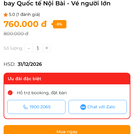
bay Quốc tế Nội Bài - Vé người lớn
5.0
(1 đánh giá)
760.000 đ
-5%
800.000 đ
-
+
1
Số lượng
HSD:
31/12/2026
Ưu đãi đặc biệt
Hỗ trợ booking, đặt bàn
1900 2065
Chat với Zalo
Mua ngay