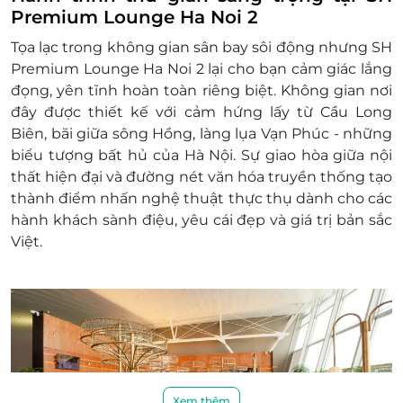
Dịch vụ không bao gồm: Chi phí cá nhân và các
Premium Lounge Ha Noi 2
chi phí phát sinh khác
Tọa lạc trong không gian sân bay sôi động nhưng SH
Chính sách phụ thu trẻ em:
Premium Lounge Ha Noi 2 lại cho bạn cảm giác lắng
Miễn phí tối đa cho 02 trẻ em dưới 5 tuổi đi
đọng, yên tĩnh hoàn toàn riêng biệt. Không gian nơi
kèm cùng mỗi người lớn sử dụng dịch vụ
đây được thiết kế với cảm hứng lấy từ Cầu Long
Phòng khách.
Biên, bãi giữa sông Hồng, làng lụa Vạn Phúc - những
Trẻ em dưới 5 tuổi thứ ba trở đi và Trẻ em từ
biểu tượng bất hủ của Hà Nội. Sự giao hòa giữa nội
5 tuổi đến 12 tuổi mức phí bằng 50% đơn giá
thất hiện đại và đường nét văn hóa truyền thống tạo
niêm yết/trẻ em.
thành điểm nhấn nghệ thuật thực thụ dành cho các
Hành khách trên 12 tuổi được tính như quy
hành khách sành điệu, yêu cái đẹp và giá trị bản sắc
định đối với người lớn.
Việt.
Các trường hợp người đi kèm, nếu không
được thông báo trước, dịch vụ gia tăng sẽ do
Khách hàng tự thanh toán tại quầy lễ tân
theo bảng giá công bố cho khách lẻ tại
Phòng khách.
Chính sách phụ thu sử dụng thêm giờ
Thời gian sử dụng tại Phòng khách là tối đa
03 giờ trước giờ khởi hành ban đầu.
Xem thêm