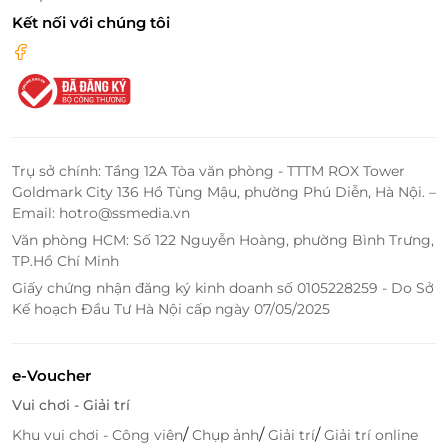
Kết nối với chúng tôi
Điểm đến lý tưởng cho mọi hành khách
Dù là doanh nhân cần nơi xử lý công việc, gia đình
mong muốn không gian an tâm cho trẻ nhỏ hay
nhóm bạn thích gặp gỡ thư giãn trước chuyến đi, SH
Premium Lounge Ha Noi 2 đều đáp ứng tối đa với
Trụ sở chính: Tầng 12A Tòa văn phòng - TTTM ROX Tower
dịch vụ chu đáo, đội ngũ nhân viên tận tình, lịch sự.
Goldmark City 136 Hồ Tùng Mậu, phường Phú Diễn, Hà Nội. –
Email: hotro@ssmedia.vn
Mỗi phút chờ đợi trở nên thú vị, nhiều trải nghiệm và
giá trị hơn bao giờ hết.
Văn phòng HCM: Số 122 Nguyễn Hoàng, phường Bình Trưng,
TP.Hồ Chí Minh
Giấy chứng nhận đăng ký kinh doanh số 0105228259 - Do Sở
Kế hoạch Đầu Tư Hà Nội cấp ngày 07/05/2025
e-Voucher
Vui chơi - Giải trí
/
/
/
Khu vui chơi - Công viên
Chụp ảnh
Giải trí
Giải trí online