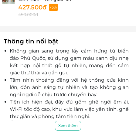
427.500đ
-5%
450.000đ
Thông tin nổi bật
Không gian sang trọng lấy cảm hứng từ biển
đảo Phú Quốc, sử dụng gam màu xanh dịu nhẹ
kết hợp nội thất gỗ tự nhiên, mang đến cảm
giác thư thái và gần gũi.
Tầm nhìn thoáng đãng với hệ thống cửa kính
lớn, đón ánh sáng tự nhiên và tạo không gian
nghỉ ngơi dễ chịu trước chuyến bay.
Tiện ích hiện đại, đầy đủ gồm ghế ngồi êm ái,
Wi-Fi tốc độ cao, khu vực làm việc yên tĩnh, ghế
thư giãn và phòng tắm tiện nghi.
Ẩm thực buffet đa dạng, phục vụ các món Việt
Xem thêm
Nam đặc trưng như phở, bánh cuốn cùng nhiều