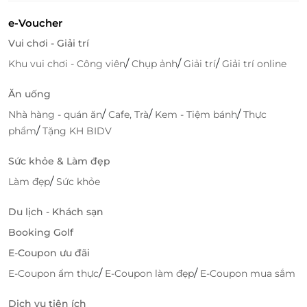
hơn cho hành trình của bạn.
e-Voucher
Vui chơi - Giải trí
/
/
/
Khu vui chơi - Công viên
Chụp ảnh
Giải trí
Giải trí online
Lifelink
Ăn uống
/
/
/
Nhà hàng - quán ăn
Cafe, Trà
Kem - Tiệm bánh
Thực
/
phẩm
Tặng KH BIDV
Sức khỏe & Làm đẹp
/
Làm đẹp
Sức khỏe
Du lịch - Khách sạn
Booking Golf
E-Coupon ưu đãi
/
/
E-Coupon ẩm thực
E-Coupon làm đẹp
E-Coupon mua sắm
Dịch vụ tiện ích