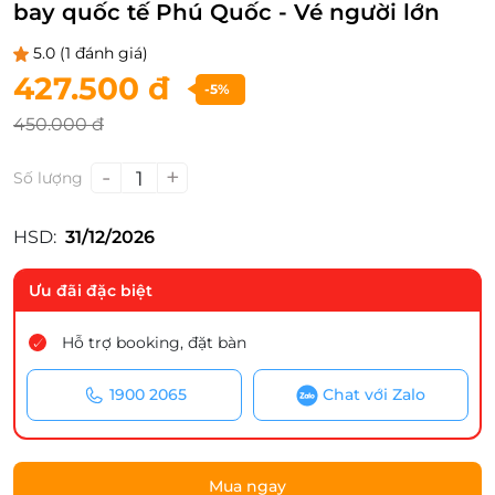
bay quốc tế Phú Quốc - Vé người lớn
5.0
(1 đánh giá)
427.500 đ
-5%
450.000 đ
-
+
1
Số lượng
HSD:
31/12/2026
Ưu đãi đặc biệt
Hỗ trợ booking, đặt bàn
1900 2065
Chat với Zalo
Mua ngay