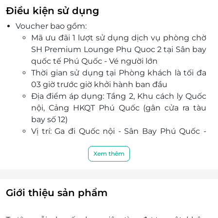
món Âu và đồ uống cao cấp.
Điều kiện sử dụng
Dịch vụ chuyên nghiệp, tận tâm, đội ngũ nhân
Voucher bao gồm:
viên luôn sẵn sàng hỗ trợ để mang đến trải
Mã ưu đãi 1 lượt sử dụng dịch vụ phòng chờ
nghiệm thoải mái nhất cho hành khách.
SH Premium Lounge Phu Quoc 2 tại Sân bay
Phù hợp với nhiều đối tượng khách hàng như
quốc tế Phú Quốc - Vé người lớn
doanh nhân, khách du lịch, gia đình hoặc những
Thời gian sử dụng tại Phòng khách là tối đa
ai muốn tận hưởng không gian riêng tư trước
03 giờ trước giờ khởi hành ban đầu
giờ khởi hành.
Địa điểm áp dụng: Tầng 2, Khu cách ly Quốc
Dễ dàng đặt vé trên LifeLink với nhiều ưu đãi
nội, Cảng HKQT Phú Quốc (gân cửa ra tàu
hấp dẫn, quy trình đặt chỗ nhanh chóng và
bay số 12)
thanh toán thuận tiện.
Vị trí: Ga đi Quốc nội - Sân Bay Phú Quốc -
Phú Quốc
Khách hàng được sử dụng mọi dịch vụ tại
Xem thêm
phòng chờ theo quy định của phòng chờ.
Mã ưu đãi chỉ có giá trị sử dụng một lần.
Không chấp nhận Voucher ưu đãi quá hạn
Giới thiệu sản phẩm
sử dụng hoặc trạng thái “Đã sử dụng”.
Vui lòng xuất trình mã ưu đãi cho nhân viên