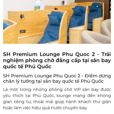
Giờ áp dụng: 06:00 - 20:00
Số lượng E-Voucher áp dụng:
01 voucher/khách/1 lượt sử dụng
Áp dụng nhiều voucher trên 1 hóa đơn
Dịch vụ bao gồm: Các dịch vụ theo tiêu chuẩn
tại phòng chờ
Dịch vụ không bao gồm: Chi phí cá nhân và các
chi phí phát sinh khác
SH Premium Lounge Phu Quoc 2
- Trải
Chính sách phụ thu trẻ em
nghiệm phòng chờ đẳng cấp tại sân bay
Miễn phí tối đa cho 02 trẻ em dưới 5 tuổi đi
quốc tế Phú Quốc
kèm cùng mỗi người lớn sử dụng dịch vụ
Phòng khách.
SH Premium Lounge Phu Quoc 2 - Điểm dừng
Trẻ em dưới 5 tuổi thứ ba trở đi và Trẻ em từ
chân lý tưởng tại sân bay quốc tế Phú Quốc
5 tuổi đến 12 tuổi mức phí bằng 50% đơn giá
Là một trong những phòng chờ VIP sân bay được
niêm yết/trẻ em.
yêu thích tại Phú Quốc, lounge mang đến không
Hành khách trên 12 tuổi được tính như quy
gian riêng tư, thoải mái giúp hành khách thư giãn
định đối với người lớn.
hoặc làm việc hiệu quả trước chuyến bay.
Các trường hợp người đi kèm, nếu không