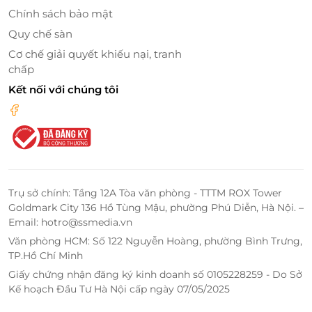
Giá trên đã bao gồm phí phục vụ và thuế
Chính sách bảo mật
GTGT
Quy chế sàn
Đặt phòng chờ ưu đãi trên LifeLink
Cơ chế giải quyết khiếu nại, tranh
Hiện nay, việc đặt phòng chờ sân bay giá ưu đãi trở
chấp
nên đơn giản hơn thông qua
LifeLink
. Nền tảng này
Kết nối với chúng tôi
giúp khách hàng nhanh chóng lựa chọn dịch vụ phù
hợp với nhu cầu và ngân sách.
Lợi ích khi đặt dịch vụ qua LifeLink:
Giá ưu đãi hấp dẫn.
Nhiều chương trình khuyến mãi độc quyền.
Trụ sở chính: Tầng 12A Tòa văn phòng - TTTM ROX Tower
Goldmark City 136 Hồ Tùng Mậu, phường Phú Diễn, Hà Nội. –
Đặt chỗ nhanh chóng.
Email: hotro@ssmedia.vn
Thanh toán linh hoạt.
Văn phòng HCM: Số 122 Nguyễn Hoàng, phường Bình Trưng,
Hỗ trợ khách hàng tận tâm.
TP.Hồ Chí Minh
Thông tin minh bạch, dễ theo dõi.
Giấy chứng nhận đăng ký kinh doanh số 0105228259 - Do Sở
Việc đặt trước không chỉ giúp đảm bảo chỗ ngồi mà
Kế hoạch Đầu Tư Hà Nội cấp ngày 07/05/2025
còn mang lại trải nghiệm chủ động và thuận tiện