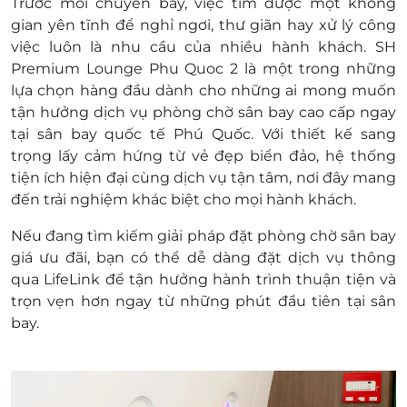
Trước mỗi chuyến bay, việc tìm được một không
tại quầy để được áp dụng ưu đãi.
gian yên tĩnh để nghỉ ngơi, thư giãn hay xử lý công
Khách hàng có thể được yêu cầu trả thêm
việc luôn là nhu cầu của nhiều hành khách. SH
tiền nếu sử dụng quá giá trị của Mã ưu đãi.
Premium Lounge Phu Quoc 2 là một trong những
Lưu ý:
lựa chọn hàng đầu dành cho những ai mong muốn
Khách hàng sẽ thanh toán trực tiếp tại quầy
tận hưởng dịch vụ phòng chờ sân bay cao cấp ngay
lễ tân theo bảng giá công bố cho khách lẻ
tại sân bay quốc tế Phú Quốc. Với thiết kế sang
tại mỗi phòng chờ khi:
trọng lấy cảm hứng từ vẻ đẹp biển đảo, hệ thống
Khách hàng sử dụng quá thời gian quy
tiện ích hiện đại cùng dịch vụ tận tâm, nơi đây mang
định của phòng chờ.
đến trải nghiệm khác biệt cho mọi hành khách.
Khách hàng có phát sinh các dịch vụ
khác thêm tại phòng chờ
Nếu đang tìm kiếm giải pháp đặt phòng chờ sân bay
Khách hàng có trẻ em đi kèm mà chưa đăng ký
giá ưu đãi, bạn có thể dễ dàng đặt dịch vụ thông
dịch vụ trước qua LifeLink 1900 2065. Thời gian
qua LifeLink để tận hưởng hành trình thuận tiện và
thông báo tối thiểu với LifeLink trước 1 ngày sử
trọn vẹn hơn ngay từ những phút đầu tiên tại sân
dụng dịch vụ LifeLink hoàn toàn không chịu
bay.
trách nhiệm khi có các phát sinh thêm bên trên.
Khách hàng áp dụng: Khách trên 12 tuổi
Ngày áp dụng: Tất cả các ngày trong tuần, bao
gồm Lễ Tết