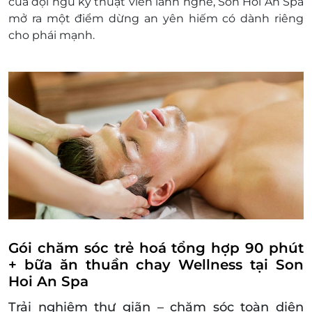
của đội ngũ kỹ thuật viên lành nghề, Son Hoi An Spa
Một khách hàng được mua nhiều e-
mở ra một điểm dừng an yên hiếm có dành riêng
Voucher/e-Coupon
cho phái mạnh.
e-Voucher/e-Coupon không có giá trị quy đổi
thành tiền mặt, không trả lại tiền thừa
Không áp dụng đồng thời cùng lúc với các
chương trình khuyến mại khác.
Gói chăm sóc trẻ hoá tổng hợp 90 phút
+ bữa ăn thuần chay Wellness tại Son
Hoi An Spa
Trải nghiệm thư giãn – chăm sóc toàn diện