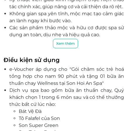
tác chính xác, giúp nâng cơ và cải thiện da rõ rệt.
Không gian spa yên tĩnh, mộc mạc tạo cảm giác
an lành ngay khi bước vào.
Các sản phẩm thảo mộc và hữu cơ được spa sử
dụng an toàn, dịu nhẹ và hiệu quả cao.
Khách nhận kèm 01 bữa ăn thuần chay Wellness
Xem thêm
bổ dưỡng, chọn 1 trong 6 món đặc trưng của
Son.
Điều kiện sử dụng
Dịch vụ đặt qua LifeLink mang lại mức giá ưu đãi
e-Voucher áp dụng cho "Gói chăm sóc trẻ hoá
và quy trình đặt chỗ nhanh gọn.
tổng hợp cho nam 90 phút và tặng 01 bữa ăn
Gói chăm sóc phù hợp cho nam giới muốn phục
thuần chay Wellness tại Son Hoi An Spa"
hồi năng lượng, trẻ hóa diện mạo và cải thiện
Dịch vụ spa bao gồm bữa ăn thuần chay, Quý
sức khỏe.
khách chọn 1 trong 6 món sau và có thể thưởng
thức bất cứ lúc nào:
Bát Vệ Đà
Tô Falafel của Son
Son Super Green