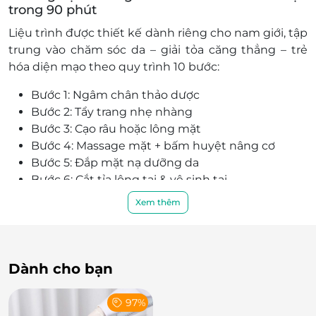
trong 90 phút
Liệu trình được thiết kế dành riêng cho nam giới, tập
trung vào chăm sóc da – giải tỏa căng thẳng – trẻ
hóa diện mạo theo quy trình 10 bước:
Bước 1: Ngâm chân thảo dược
Bước 2: Tẩy trang nhẹ nhàng
Bước 3: Cạo râu hoặc lông mặt
Bước 4: Massage mặt + bấm huyệt nâng cơ
Bước 5: Đắp mặt nạ dưỡng da
Bước 6: Cắt tỉa lông tai & vệ sinh tai
Bước 7: Tháo mặt nạ
Xem thêm
Bước 8: Thoa toner cân bằng da
Bước 9: Gội đầu + xả dưỡng
Bước 10: Sấy khô với tinh dầu bưởi dưỡng tóc
Dành cho bạn
Lưu ý: Kết quả phụ thuộc vào cơ địa từng người.
97%
Khách còn được tặng 01 bữa ăn thuần chay