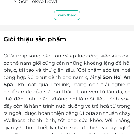
Son Tokyo Bowl
Bát Sơn Hội An
Chả giò chay
Xem thêm
Khách hàng áp dụng: Nam
Ngày áp dụng: Thứ 2 - Chủ nhật. Trừ các ngày Tết
theo quy định của Bộ Luật lao động, có thể bao
Giới thiệu sản phẩm
gồm: 01/01, Tết Nguyên Đán
Giờ áp dụng: 8h00 - 22h00
Giữa nhịp sống bận rộn và áp lực công việc kéo dài,
Số lượng e-Voucher áp dụng: 01 voucher/ 01
cơ thể nam giới cũng cần những khoảng lặng để hồi
khách/ 01 lần sử dụng
phục, tái tạo và thư giãn sâu. “Gói chăm sóc trẻ hoá
Quý Khách vui lòng liên hệ Hotline hỗ trợ & đặt
tổng hợp 90 phút dành cho nam giới tại
Son Hoi An
lịch: 0935 447 566 đặt chỗ trước khi đến sử dụng
Spa
”, khi đặt qua LifeLink, mang đến trải nghiệm
dịch vụ trước 2 tiếng để đảm bảo khách hàng
chuẩn mực của sự thư thái – trọn vẹn từ làn da, cơ
được phục vụ tốt nhất. Son Hoi An Spa không
thể đến tinh thần. Không chỉ là một liệu trình spa,
nhận khách hàng đến trực tiếp nếu chưa đăng
đây còn là hành trình nuôi dưỡng và trẻ hoá từ trong
ký đặt chỗ trước. Mong quý khách thông cảm
ra ngoài, được hoàn thiện bằng 01 bữa ăn thuần chay
Địa chỉ: 94 Ngô Quyền, Phường Hội An,
Wellness thanh lành, tốt cho sức khỏe. Với không
Thành phố Đà Nẵng
gian yên tĩnh, triết lý chăm sóc tự nhiên và tay nghề
Điều kiện khác: