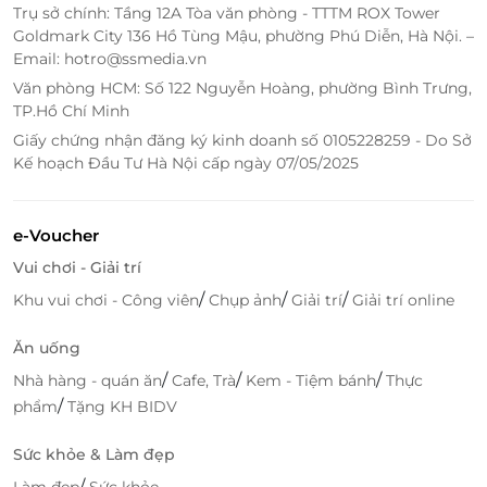
Trụ sở chính: Tầng 12A Tòa văn phòng - TTTM ROX Tower
Goldmark City 136 Hồ Tùng Mậu, phường Phú Diễn, Hà Nội. –
Email: hotro@ssmedia.vn
Văn phòng HCM: Số 122 Nguyễn Hoàng, phường Bình Trưng,
TP.Hồ Chí Minh
Giấy chứng nhận đăng ký kinh doanh số 0105228259 - Do Sở
Kế hoạch Đầu Tư Hà Nội cấp ngày 07/05/2025
LifeLink – Nền tảng đặt dịch vụ thông
minh, tiện lợi và ưu đãi thật dành cho
mọi khách hàng
e-Voucher
LifeLink mang đến trải nghiệm đặt dịch vụ dễ dàng
Vui chơi - Giải trí
và minh bạch, giúp khách hàng nhanh chóng tìm
/
/
/
Khu vui chơi - Công viên
Chụp ảnh
Giải trí
Giải trí online
thấy những voucher giảm giá, spa chất lượng đúng
nhu cầu. Với hệ thống hiển thị rõ ràng về nội dung
Ăn uống
dịch vụ, mức ưu đãi và điều kiện áp dụng, người
/
/
/
Nhà hàng - quán ăn
Cafe, Trà
Kem - Tiệm bánh
Thực
dùng hoàn toàn yên tâm khi lựa chọn.
/
phẩm
Tặng KH BIDV
Nền tảng tối ưu quy trình đặt – thanh toán – sử
Sức khỏe & Làm đẹp
dụng mã điện tử, giúp khách hàng không phải chờ
/
Làm đẹp
Sức khỏe