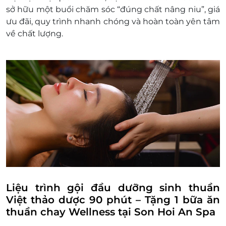
Điều kiện khác:
sở hữu một buổi chăm sóc “đúng chất nâng niu”, giá
Một khách hàng được mua nhiều e-
ưu đãi, quy trình nhanh chóng và hoàn toàn yên tâm
Voucher/e-Coupon
về chất lượng.
e-Voucher/e-Coupon không có giá trị quy đổi
thành tiền mặt, không trả lại tiền thừa
Không áp dụng đồng thời cùng lúc với các
chương trình khuyến mại khác.
Liệu trình gội đầu dưỡng sinh thuần
Việt thảo dược 90 phút – Tặng 1 bữa ăn
thuần chay Wellness tại Son Hoi An Spa