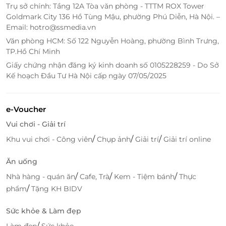
Trụ sở chính: Tầng 12A Tòa văn phòng - TTTM ROX Tower
Goldmark City 136 Hồ Tùng Mậu, phường Phú Diễn, Hà Nội. –
Bên cạnh đó, đội ngũ kỹ thuật viên khéo léo, am
Email: hotro@ssmedia.vn
hiểu cơ thể, mang đến sự chăm sóc tận tình, nhẹ
Văn phòng HCM: Số 122 Nguyễn Hoàng, phường Bình Trưng,
nhàng mà sâu sắc.
TP.Hồ Chí Minh
Giấy chứng nhận đăng ký kinh doanh số 0105228259 - Do Sở
Kế hoạch Đầu Tư Hà Nội cấp ngày 07/05/2025
e-Voucher
Vui chơi - Giải trí
/
/
/
Khu vui chơi - Công viên
Chụp ảnh
Giải trí
Giải trí online
Ăn uống
/
/
/
Nhà hàng - quán ăn
Cafe, Trà
Kem - Tiệm bánh
Thực
/
phẩm
Tặng KH BIDV
Sức khỏe & Làm đẹp
/
Làm đẹp
Sức khỏe