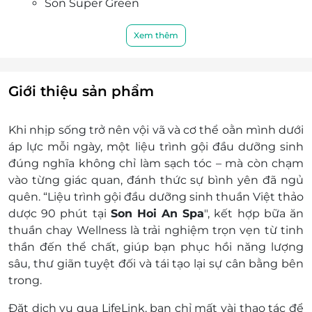
Son Super Green
an tâm tuyệt đối.
Son Tokyo Bowl
Bát Sơn Hội An
Xem thêm
Chả giò chay
Khách hàng áp dụng: Nam/Nữ
Ngày áp dụng: Thứ 2 - Chủ nhật. Trừ các ngày Tết
Giới thiệu sản phẩm
theo quy định của Bộ Luật lao động, có thể bao
gồm: 01/01, Tết Nguyên Đán
Khi nhịp sống trở nên vội vã và cơ thể oằn mình dưới
Giờ áp dụng: 8h00 - 22h00
áp lực mỗi ngày, một liệu trình gội đầu dưỡng sinh
Số lượng e-Voucher áp dụng: 01 voucher/ 01
đúng nghĩa không chỉ làm sạch tóc – mà còn chạm
khách/ 01 lần sử dụng
vào từng giác quan, đánh thức sự bình yên đã ngủ
Quý Khách vui lòng liên hệ Hotline hỗ trợ & đặt
quên. “
Liệu trình gội đầu dưỡng sinh thuần Việt thảo
lịch: 0935 447 566 đặt chỗ trước khi đến sử dụng
dược 90 phút tại
Son Hoi An Spa
"
, kết hợp
bữa ăn
dịch vụ trước 2 tiếng để đảm bảo khách hàng
thuần chay Wellness
là trải nghiệm trọn vẹn từ tinh
được phục vụ tốt nhất. Son Hoi An Spa không
thần đến thể chất, giúp bạn phục hồi năng lượng
nhận khách hàng đến trực tiếp nếu chưa đăng
sâu, thư giãn tuyệt đối và tái tạo lại sự cân bằng bên
ký đặt chỗ trước. Mong quý khách thông cảm
trong.
Địa chỉ: 94 Ngô Quyền, Phường Hội An,
Thành phố Đà Nẵng
Đặt dịch vụ qua
LifeLink
, bạn chỉ mất vài thao tác để