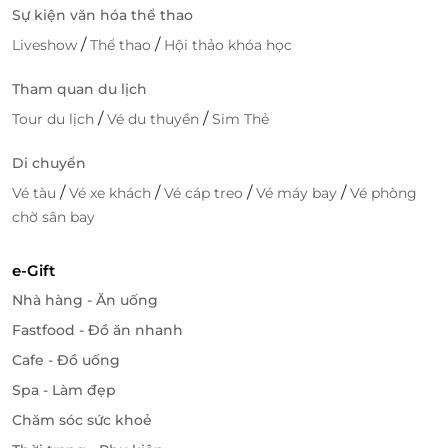
Đặt lịch tiện lợi, xác nhận nhanh.
Sự kiện văn hóa thể thao
Nhiều ưu đãi hấp dẫn dành riêng cho khách
/
/
Liveshow
Thể thao
Hội thảo khóa học
hàng.
Hoàn hảo cho những ngày bạn muốn tìm lại
Tham quan du lịch
bình yên, tái tạo năng lượng và chăm chút bản
/
/
Tour du lịch
Vé du thuyền
Sim Thẻ
thân.
Di chuyển
Trải nghiệm thư giãn trọn vẹn và chăm sóc sức khỏe
/
/
/
/
Vé tàu
Vé xe khách
Vé cáp treo
Vé máy bay
Vé phòng
theo phong cách thuần Việt. Đặt ngay
voucher giảm
chờ sân bay
giá
cho liệu trình gội đầu dưỡng sinh thảo dược 90
phút kèm bữa ăn chay Wellness tại Son Hoi An Spa
trên
LifeLink
để nhận ưu đãi tốt nhất!
e-Gift
Nhà hàng - Ăn uống
Fastfood - Đồ ăn nhanh
LifeLink
Cafe - Đồ uống
Spa - Làm đẹp
Chăm sóc sức khoẻ