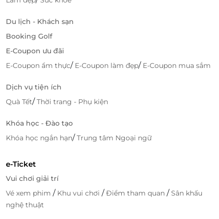
Du lịch - Khách sạn
Booking Golf
E-Coupon ưu đãi
/
/
E-Coupon ẩm thực
E-Coupon làm đẹp
E-Coupon mua sắm
Dịch vụ tiện ích
/
Quà Tết
Thời trang - Phụ kiện
Khóa học - Đào tạo
/
Khóa học ngắn hạn
Trung tâm Ngoại ngữ
e-Ticket
Vui chơi giải trí
/
/
/
Vé xem phim
Khu vui chơi
Điểm tham quan
Sân khấu
Đặt ngay qua LifeLink – Nhanh chóng,
nghệ thuật
ưu đãi, đáng trải nghiệm