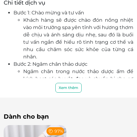
Chi tiết dịch vụ
Bước 1: Chào mừng và tư vấn
Khách hàng sẽ được chào đón nồng nhiệt
vào môi trường spa yên tĩnh với hương thơm
dễ chịu và ánh sáng dịu nhẹ, sau đó là buổi
tư vấn ngắn để hiểu rõ tình trạng cơ thể và
nhu cầu chăm sóc sức khỏe của từng cá
nhân.
Bước 2: Ngâm chân thảo dược
Ngâm chân trong nước thảo dược ấm để
kích hoạt các huyệt đạo và chuẩn bị cho cơ
thể tiếp nhận điều trị.
Xem thêm
Bước 3: Massage khô – Đầu, Cổ, Vai: Giảm căng
thẳng tích tụ và tăng cường tuần hoàn máu.
Bao gồm chăm sóc da mặt và massage nâng
cơ, kết hợp với liệu pháp xông hơi thảo dược
Dành cho bạn
và đắp mặt nạ tự nhiên để tăng cường tái
tạo và thư giãn làn da.
97%