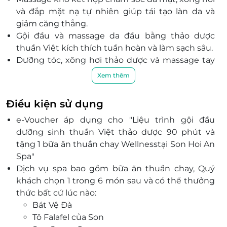
và đắp mặt nạ tự nhiên giúp tái tạo làn da và
giảm căng thẳng.
Gội đầu và massage da đầu bằng thảo dược
thuần Việt kích thích tuần hoàn và làm sạch sâu.
Dưỡng tóc, xông hơi thảo dược và massage tay
giúp phục hồi năng lượng và nuôi dưỡng tóc từ
Xem thêm
gốc.
Đặc biệt, quý khách được tặng bữa ăn thuần
Điều kiện sử dụng
chay Wellness hoàn thiện trải nghiệm, hỗ trợ cơ
e-Voucher áp dụng cho "Liệu trình gội đầu
thể thanh lọc và tái nạp năng lượng nhẹ nhàng.
dưỡng sinh thuần Việt thảo dược 90 phút và
Không gian spa ấm cúng với ánh sáng dịu nhẹ
tặng 1 bữa ăn thuần chay Wellnesstại Son Hoi An
và hương thảo mộc đem lại cảm giác bình yên
Spa"
ngay khi bước vào.
Dịch vụ spa bao gồm bữa ăn thuần chay, Quý
Đội ngũ kỹ thuật viên khéo léo, am hiểu cơ thể
khách chọn 1 trong 6 món sau và có thể thưởng
khách hàng, mang lại cảm giác được nâng niu và
thức bất cứ lúc nào:
chăm sóc tận tâm.
Bát Vệ Đà
Đặt dịch vụ qua LifeLink, quý khách sẽ được
Tô Falafel của Son
hưởng ưu đãi giá tốt cùng trải nghiệm tiện lợi và