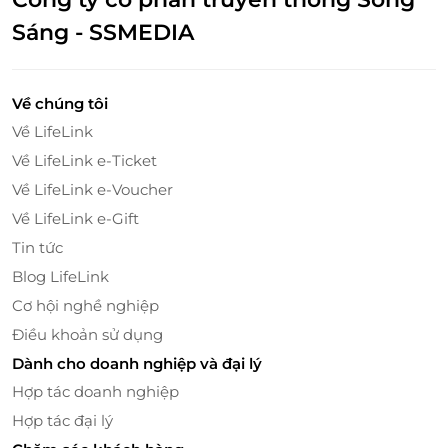
kèm món ăn thuần chay hữu cơ.
Sáng - SSMEDIA
Lưu ý: Kết quả phụ thuộc vào cơ địa từng người.
Về chúng tôi
Về LifeLink
Về LifeLink e-Ticket
Về LifeLink e-Voucher
Về LifeLink e-Gift
Tin tức
Blog LifeLink
Cơ hội nghề nghiệp
Điều khoản sử dụng
Bữa ăn thuần chay Wellness – Dinh dưỡng
Dành cho doanh nghiệp và đại lý
nhẹ nhàng từ thiên nhiên
Hợp tác doanh nghiệp
Quý khách có thể thưởng thức 1 trong 6 món thuần
Hợp tác đại lý
chay trọn vị: