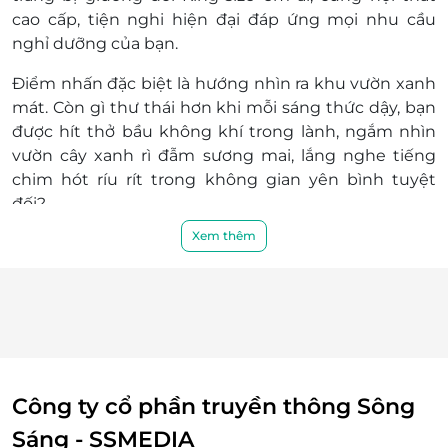
Giá phòng sẽ được cập nhật thường xuyên,
cao cấp, tiện nghi hiện đại đáp ứng mọi nhu cầu
để đảm bảo quyền lợi vui lòng liên hệ với
nghỉ dưỡng của bạn.
chúng tôi để kiểm tra về tình trạng phòng,
Điểm nhấn đặc biệt là
hướng nhìn ra khu vườn xanh
nâng cấp hạng phòng, các khoản phụ thu
mát
. Còn gì thư thái hơn khi mỗi sáng thức dậy, bạn
(nếu có) trước khi đặt phòng và thanh toán
được hít thở bầu không khí trong lành, ngắm nhìn
Mọi trường hợp khách hàng đã thanh toán
vườn cây xanh rì đẫm sương mai, lắng nghe tiếng
nhưng chưa liên hệ với LifeLink, chúng tôi
chim hót ríu rít trong không gian yên bình tuyệt
hoàn toàn không chịu trách nhiệm
đối?
Điều kiện hoãn/huỷ phòng:
Hủy trước 30 ngày miễn phí; tính phí dịch vụ
Xem thêm
LifeLink.vn
Hủy phòng từ 15 ngày đến ngày khách đến
lưu trú 100% voucher. Không hủy, hoàn, thay
đổi các ngày cao điểm và Lễ Tết
Điều kiện khác:
Áp dụng 01 E-Voucher/E-Coupon cho 02
khách
Công ty cổ phần truyền thông Sông
Một khách hàng được mua nhiều E-
Sáng - SSMEDIA