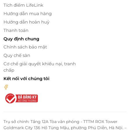
như được tách biệt khỏi nhịp sống đô thị hối hả, để
Tích điểm LifeLink
tận hưởng từng khoảnh khắc yên bình, thư giãn
Hướng dẫn mua hàng
tâm hồn trong tiếng sóng vỗ êm đềm và màu xanh
Hướng dẫn hoàn huỷ
bất tận của rừng, biển.
Thanh toán
Quy định chung
Chính sách bảo mật
Quy chế sàn
Cơ chế giải quyết khiếu nại, tranh
chấp
Kết nối với chúng tôi
Trụ sở chính: Tầng 12A Tòa văn phòng - TTTM ROX Tower
Goldmark City 136 Hồ Tùng Mậu, phường Phú Diễn, Hà Nội. –