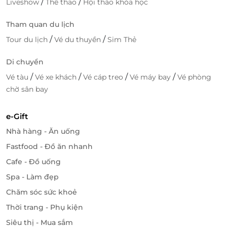
/
/
Liveshow
Thể thao
Hội thảo khóa học
Tham quan du lịch
/
/
Tour du lịch
Vé du thuyền
Sim Thẻ
Di chuyển
Đặt Phòng Dễ Dàng Qua LifeLink – Ưu
/
/
/
/
Vé tàu
Vé xe khách
Vé cáp treo
Vé máy bay
Vé phòng
Đãi Trọn Vẹn
chờ sân bay
Chỉ với vài thao tác đơn giản trên
LifeLink
, bạn đã có
thể đặt ngay kỳ nghỉ trong mơ tại
Two Bed-room
e-Gift
Garden View Villa
với mức giá cực kỳ ưu đãi. Ngoài sự
Nhà hàng - Ăn uống
tiện lợi, LifeLink còn thường xuyên có các chương
Fastfood - Đồ ăn nhanh
trình khuyến mãi hấp dẫn, giúp bạn tối ưu chi phí
Cafe - Đồ uống
mà vẫn tận hưởng dịch vụ đẳng cấp.
Spa - Làm đẹp
Two Bed-room Garden View Villa
tại
Sơn Trà Resort &
Chăm sóc sức khoẻ
Spa
không chỉ là nơi để nghỉ ngơi, mà còn là chốn để
tái tạo năng lượng, tìm lại sự cân bằng cho tâm hồn
Thời trang - Phụ kiện
giữa thiên nhiên trong lành. Đặt phòng ngay hôm
Siêu thị - Mua sắm