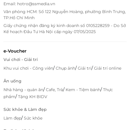
Email: hotro@ssmedia.vn
Văn phòng HCM: Số 122 Nguyễn Hoàng, phường Bình Trưng,
TP.Hồ Chí Minh
Giấy chứng nhận đăng ký kinh doanh số 0105228259 - Do Sở
Kế hoạch Đầu Tư Hà Nội cấp ngày 07/05/2025
Trải Nghiệm Dịch Vụ Đẳng Cấp
e-Voucher
Một kỳ nghỉ tại Sơn Trà Resort & Spa không chỉ là sự
Vui chơi - Giải trí
hòa mình vào thiên nhiên mà còn là cơ hội để bạn
/
/
/
Khu vui chơi - Công viên
Chụp ảnh
Giải trí
Giải trí online
trải nghiệm những dịch vụ đẳng cấp. Những tiện ích
nổi bật như Nhà Hàng & Quầy Bar, Hồ Bơi ngoài trời
Ăn uống
rộng lớn, Spa & Mát-Xa thư giãn, hay tham gia các
/
/
/
Nhà hàng - quán ăn
Cafe, Trà
Kem - Tiệm bánh
Thực
hoạt động thể thao biển sôi động như Bóng Chuyền
/
phẩm
Tặng KH BIDV
Bãi Biển, Chèo Thuyền Kayak, Lặn với ống thở… tất cả
đều có sẵn tại khu nghỉ dưỡng.
Sức khỏe & Làm đẹp
/
Ngoài ra, bạn cũng có thể tham gia vào Lớp Học Nấu
Làm đẹp
Sức khỏe
Ăn để tự tay chuẩn bị những món ăn đặc sản vùng