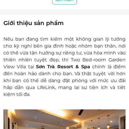
Thức uống và trái cây theo mùa chào
những ưu đãi tuyệt vời và chuẩn bị cho một kỳ
mừng khi nhận phòng
nghỉ đáng nhớ tại thiên đường biển Sơn Trà!
Trà, cà phê và nước đóng chai miễn phí
trong phòng hàng ngày
Giới thiệu sản phẩm
Miễn phí sử dụng mạng WIFI trong
phòng & khuôn viên khu nghỉ
Nếu bạn đang tìm kiếm một không gian lý tưởng
Sử dụng hồ bơi và bãi biển riêng của
cho kỳ nghỉ bên gia đình hoặc nhóm bạn thân, nơi
resort
có thể vừa tận hưởng sự riêng tư, vừa hòa mình vào
Giá trên đã bao gồm phí phục vụ và thuế
thiên nhiên tuyệt đẹp, thì
Two Bed-room Garden
GTGT
View Villa
tại
Sơn Trà Resort & Spa
chính là điểm
Dịch vụ không bao gồm: Chi phí cá nhân và các
đến hoàn hảo dành cho bạn. Và thật tuyệt vời hơn
chi phí phát sinh khác
khi bạn có thể dễ dàng đặt phòng với mức ưu đãi
Chính sách trẻ em và giường phụ:
hấp dẫn qua
LifeLink
, mang lại sự tiện ích và tiết
Miễn phí tiền phòng và ăn sáng cho trẻ em
kiệm tối đa.
dưới 6 tuổi ngủ chung giường sẵn có; tối đa 1
trẻ/ phòng ngủ
Trẻ em từ 6 đến dưới 12 tuổi tuổi ngủ chung
giường sẵn có: Phụ thu: 300,000 VND/ trẻ/
đêm, đã bao gồm ăn sáng