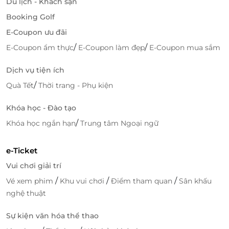
Du lịch - Khách sạn
miền, hoặc trải nghiệm một ngày thư giãn với Câu
Cá trên biển, tận hưởng không khí mát mẻ và yên
Booking Golf
tĩnh của thiên nhiên xung quanh.
E-Coupon ưu đãi
/
/
E-Coupon ẩm thực
E-Coupon làm đẹp
E-Coupon mua sắm
Dịch vụ tiện ích
/
Quà Tết
Thời trang - Phụ kiện
Khóa học - Đào tạo
/
Khóa học ngắn hạn
Trung tâm Ngoại ngữ
e-Ticket
Vui chơi giải trí
/
/
/
Vé xem phim
Khu vui chơi
Điểm tham quan
Sân khấu
nghệ thuật
Sự kiện văn hóa thể thao