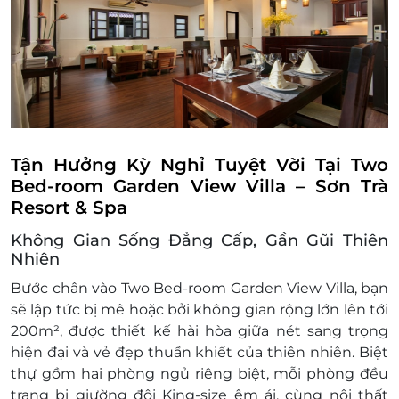
Trẻ em từ 12 tuổi được tính như người lớn và
phụ thu bắt buộc với giá VND 790,000
VND/người/đêm, bao gồm ăn sáng và giường
phụ
Điều kiện đặt & nhận phòng:
Đặt ít nhất 7 - 10 ngày trước ngày đến lưu trú
(tùy tình trạng phòng). Giai đoạn cao điểm
cần đặt trước 3 tuần.
Tận Hưởng Kỳ Nghỉ Tuyệt Vời Tại Two
Giờ nhận phòng: Sau 14h00 / Giờ trả phòng:
Bed-room Garden View Villa – Sơn Trà
Trước 12h00
Resort & Spa
Check in sớm - Check out muộn: tùy thuộc
Không Gian Sống Đẳng Cấp, Gần Gũi Thiên
vào tình trạng phòng và có thể sẽ phụ thu
Nhiên
theo quy định của khách sạn
Hotline đặt phòng & tư vấn (9h-20h): 1900
Bước chân vào
Two Bed-room Garden View Villa
, bạn
2065 / 0702 804 262
sẽ lập tức bị mê hoặc bởi không gian rộng lớn lên tới
Văn phòng HCM: 028 6680 8757
200m²
, được thiết kế hài hòa giữa nét sang trọng
Điều kiện lưu ý bắt buộc:
hiện đại và vẻ đẹp thuần khiết của thiên nhiên. Biệt
Giá trên chỉ áp dụng cho ngày thường,
thự gồm
hai phòng ngủ
riêng biệt, mỗi phòng đều
không áp dụng cho lễ tết và mùa cao điểm
trang bị giường đôi King-size êm ái, cùng nội thất