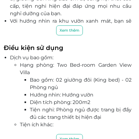
cấp, tiện nghi hiện đại đáp ứng mọi nhu cầu
nghỉ dưỡng của bạn.
Với hướng nhìn ra khu vườn xanh mát, bạn sẽ
được đắm mình trong thiên nhiên trong lành,
Xem thêm
yên tĩnh, tách biệt hoàn toàn khỏi những ồn ào,
xô bồ của phố thị.
Điều kiện sử dụng
Sơn Trà Resort & Spa tự hào tọa lạc tại một trong
Dịch vụ bao gồm:
những địa điểm đẹp nhất Đà Nẵng. Được Forbes
Hạng phòng: Two Bed-room Garden View
bình chọn là một trong 6 bãi biển đẹp nhất hành
Villa
tinh, biển Mỹ Khê là nơi mang lại cho bạn không
Bao gồm: 02 giường đôi (King bed) - 02
chỉ vẻ đẹp hùng vĩ, mà còn không khí trong lành,
Phòng ngủ
yên bình.
Hướng nhìn: Hướng vườn
Những tiện ích nổi bật như Nhà Hàng & Quầy
Diện tích phòng: 200m2
Bar, Hồ Bơi ngoài trời rộng lớn, Spa & Massage
Tiện nghi: Phòng ngủ được trang bị đầy
thư giãn, hay tham gia các hoạt động thể thao
đủ các trang thiết bị hiện đại
biển sôi động như Bóng Chuyền Bãi Biển, Chèo
Tiện ích khác:
Thuyền Kayak, Lặn với ống thở…
Ăn sáng theo tiêu chuẩn phòng
Đặt phòng ngay hôm nay qua LifeLink để nhận
Xem thêm