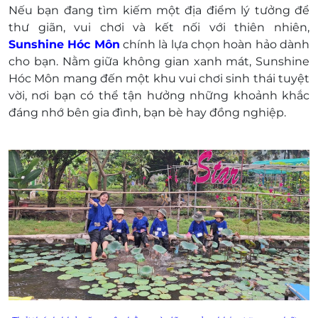
giải 300 triệu có cơ hội thành triệu phú với
Nếu bạn đang tìm kiếm một địa điểm lý tưởng để
vé cào trúng thưởng.
thư giãn, vui chơi và kết nối với thiên nhiên,
Khách hàng liên hệ đăng ký dịch vụ trước khi
Sunshine Hóc Môn
chính là lựa chọn hoàn hảo dành
đến để được phục vụ tốt nhất:
cho bạn. Nằm giữa không gian xanh mát, Sunshine
Điện thoại: 0904 174 674 – 0909 628 607
Hóc Môn mang đến một khu vui chơi sinh thái tuyệt
Một khách hàng được mua nhiều E-Voucher/E-
vời, nơi bạn có thể tận hưởng những khoảnh khắc
Coupon
đáng nhớ bên gia đình, bạn bè hay đồng nghiệp.
E-Voucher/E-Coupon không có giá trị quy đổi
thành tiền mặt, không trả lại tiền thừa.
Không áp dụng đồng thời cùng lúc với các
chương trình khuyến mại khác.
Giá đã bao gồm VAT.