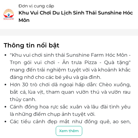
Đơn vị cung cấp
Khu Vui Chơi Du Lịch Sinh Thái Sunshine Hóc
Môn
Thông tin nổi bật
"Khu vui chơi sinh thái Sunshine Farm Hóc Môn -
Trọn gói vui chơi - Ăn trưa Pizza - Quà tặng"
mang đến trải nghiệm tuyệt vời và khoảnh khắc
đáng nhớ cho các bé yêu và gia đình.
Hơn 30 trò chơi dã ngoại hấp dẫn: Chèo xuồng,
bắt cá, lùa vịt, tham quan vườn thú và vườn rau
thủy canh.
Cánh đồng hoa rực sắc xuân và lâu đài tình yêu
là những điểm chụp ảnh tuyệt vời.
Các tiểu cảnh đẹp mắt như đồng quê, ao sen,
giếng nước mang lại không gian thư giãn.
Xem thêm
Tham gia hoạt động sáng tạo như làm bánh,