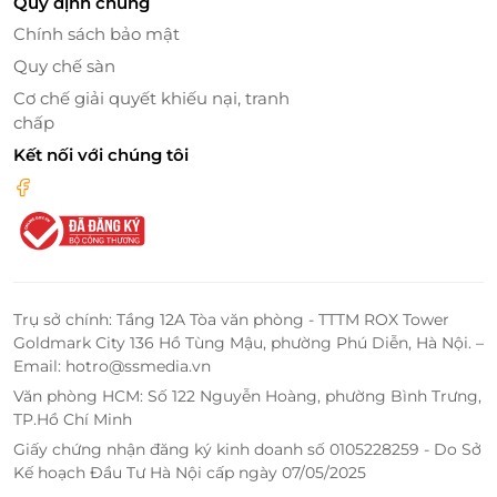
Quy định chung
Gói bánh lá chuối, làm bánh phục linh, làm bánh
Chính sách bảo mật
pizza: Tham gia vào các lớp học làm bánh và tự
Quy chế sàn
tay tạo ra những món ăn ngon miệng.
Trang trí nhánh mai đào, làm bao lì xì thư pháp:
Cơ chế giải quyết khiếu nại, tranh
Được thử sức với các hoạt động thủ công truyền
chấp
thống, sáng tạo ra những món quà độc đáo.
Kết nối với chúng tôi
Ẩm thực đồng quê: Các món ăn đặc sản đồng
quê được chế biến tươi ngon, mang lại những
hương vị đậm đà khó quên. Khách có thể đặt
món riêng theo yêu cầu.
Trụ sở chính: Tầng 12A Tòa văn phòng - TTTM ROX Tower
Goldmark City 136 Hồ Tùng Mậu, phường Phú Diễn, Hà Nội. –
Email: hotro@ssmedia.vn
Văn phòng HCM: Số 122 Nguyễn Hoàng, phường Bình Trưng,
TP.Hồ Chí Minh
Giấy chứng nhận đăng ký kinh doanh số 0105228259 - Do Sở
Kế hoạch Đầu Tư Hà Nội cấp ngày 07/05/2025