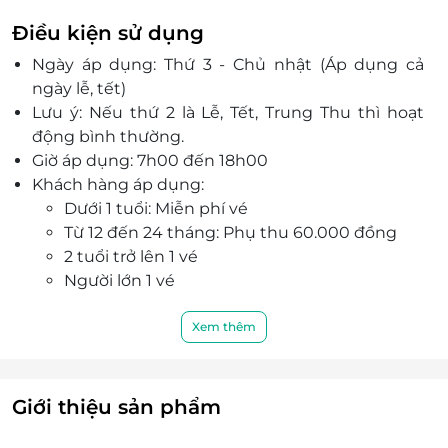
trang trí bao lì xì thư pháp, và nhiều hoạt động
Điều kiện sử dụng
thủ công khác.
Ngày áp dụng: Thứ 3 - Chủ nhật (Áp dụng cả
Dịch vụ ăn uống đồng quê tươi ngon, đặc sản và
ngày lễ, tết)
pizza phục vụ tại không gian ngoài trời thoáng
Lưu ý: Nếu thứ 2 là Lễ, Tết, Trung Thu thì hoạt
đãng.
động bình thường.
Chương trình team building thú vị với các trò
Giờ áp dụng: 7h00 đến 18h00
chơi gắn kết như nhảy sạp, làm gốm, chuyền
Khách hàng áp dụng:
nước bẹ chuối.
Dưới 1 tuổi: Miễn phí vé
Không gian xanh mát, trong lành phù hợp cho
Từ 12 đến 24 tháng: Phụ thu 60.000 đồng
các gia đình, nhóm bạn và các đoàn thể tổ chức
2 tuổi trở lên 1 vé
sự kiện.
Người lớn 1 vé
Số lượng E-Voucher áp dụng: 01 voucher/1
khách/ 1 vé.
Xem thêm
Giá vé bao gồm :
Vui chơi cả ngày + làm bánh pizza
Tặng bé 10 món đồ chơi
Giới thiệu sản phẩm
Người lớn tặng thêm 1 vé cào trúng thưởng