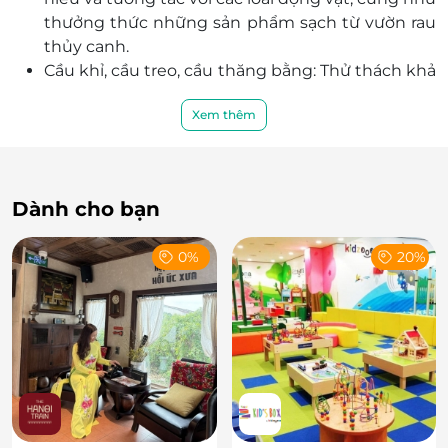
thưởng thức những sản phẩm sạch từ vườn rau
thủy canh.
Cầu khỉ, cầu treo, cầu thăng bằng: Thử thách khả
năng cân bằng và dũng cảm khi vượt qua
Xem thêm
những cây cầu đặc biệt.
Hái quả, đào khoai, bắt ốc: Tự tay thu hoạch
những sản phẩm tươi ngon từ vườn, đem lại
những khoảnh khắc vui vẻ và gắn kết.
Dành cho bạn
0%
20%