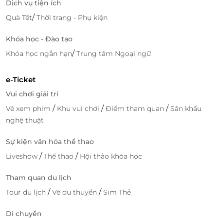
Dịch vụ tiện ích
/
Quà Tết
Thời trang - Phụ kiện
Khóa học - Đào tạo
/
Khóa học ngắn hạn
Trung tâm Ngoại ngữ
e-Ticket
Vui chơi giải trí
Hồ Bơi Cầu Trượt & Nhà Banh Mà Hình Tương
/
/
/
Vé xem phim
Khu vui chơi
Điểm tham quan
Sân khấu
Tác
nghệ thuật
Hồ bơi cầu trượt: Một nơi lý tưởng để thư giãn và
Sự kiện văn hóa thể thao
vui chơi dưới nước, đặc biệt là với các gia đình có
trẻ nhỏ.
/
/
Liveshow
Thể thao
Hội thảo khóa học
Nhà banh mà hình tương tác: Trò chơi vui nhộn
Tham quan du lịch
với các hình ảnh và hiệu ứng tương tác, mang
đến sự thích thú cho mọi lứa tuổi.
/
/
Tour du lịch
Vé du thuyền
Sim Thẻ
Thưởng Thức Ẩm Thực Đồng Quê Tại
Di chuyển