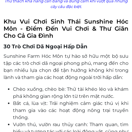
Thử thách khả năng cân bằng và dũng cảm khi vượt qua những
cây cầu đặc biệt.
Khu Vui Chơi Sinh Thái Sunshine Hóc
Môn - Điểm Đến Vui Chơi & Thư Giãn
Cho Cả Gia Đình
30 Trò Chơi Dã Ngoại Hấp Dẫn
Sunshine Farm Hóc Môn tự hào sở hữu một bộ sưu
tập các trò chơi dã ngoại phong phú, mang đến cho
bạn nhiều lựa chọn để tận hưởng không khí trong
lành và tham gia các hoạt động ngoài trời hấp dẫn:
Chèo xuồng, chèo bè: Thử tài khéo léo và khám
phá không gian rộng lớn từ trên mặt nước.
Bắt cá, lùa vịt: Trải nghiệm cảm giác thú vị khi
tham gia vào các hoạt động nông trại truyền
thống.
Vườn thú, vườn rau thủy canh: Tham quan, tìm
hiểu và tương tác với các loài động vật, cũng như