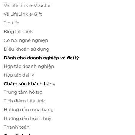
Về LifeLink e-Voucher
Về LifeLink e-Gift
Tin tức
Blog LifeLink
Cơ hội nghề nghiệp
Điều khoản sử dụng
Dành cho doanh nghiệp và đại lý
Hợp tác doanh nghiệp
Hợp tác đại lý
Trải nghiệm cảm giác thú vị khi tham gia vào các hoạt động nông
trại truyền thống.
Chăm sóc khách hàng
Trung tâm hỗ trợ
Thử Sức Với Các Hoạt Động Nghệ Thuật & Ẩm
Tích điểm LifeLink
Thực
Hướng dẫn mua hàng
Tại Sunshine Farm, bạn không chỉ vui chơi mà còn có
Hướng dẫn hoàn huỷ
thể tham gia vào các hoạt động sáng tạo và thưởng
thức ẩm thực đồng quê:
Thanh toán