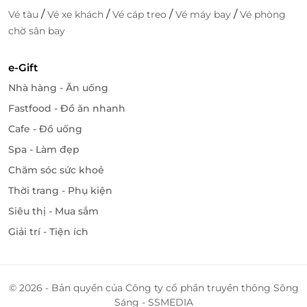
Sunshine Farm
/
/
/
/
Vé tàu
Vé xe khách
Vé cáp treo
Vé máy bay
Vé phòng
Tại khu vui chơi, bạn có thể thưởng thức nhiều món
chờ sân bay
ăn đặc sản đồng quê tươi ngon, chế biến từ những
nguyên liệu tươi sạch. Các món ăn này được phục vụ
e-Gift
trong không gian ấm cúng, gần gũi thiên nhiên,
Nhà hàng - Ăn uống
mang đến một trải nghiệm ẩm thực trọn vẹn cho du
Fastfood - Đồ ăn nhanh
khách. Ngoài ra, nếu có nhu cầu, bạn có thể đặt món
ăn riêng theo yêu cầu.
Cafe - Đồ uống
Spa - Làm đẹp
Chăm sóc sức khoẻ
Thời trang - Phụ kiện
Siêu thị - Mua sắm
Giải trí - Tiện ích
© 2026 - Bản quyền của Công ty cổ phần truyền thông Sông
Sáng - SSMEDIA