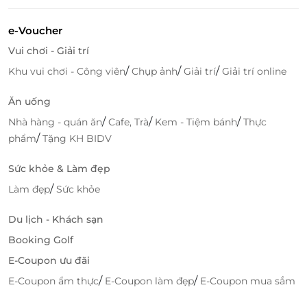
e-Voucher
Vui chơi - Giải trí
Trò Chơi Team Building & Dân Gian
/
/
/
Khu vui chơi - Công viên
Chụp ảnh
Giải trí
Giải trí online
Để gắn kết mọi người, Sunshine Farm cũng cung
cấp nhiều trò chơi team building và trò chơi dân gian
Ăn uống
hấp dẫn:
/
/
/
Nhà hàng - quán ăn
Cafe, Trà
Kem - Tiệm bánh
Thực
Team building: Nhảy sạp tre Tày Bắc, Ném Còn,
/
phẩm
Tặng KH BIDV
Làm Gốm, xay bột cối đá, chuyền nước bẹ chuối…
Sức khỏe & Làm đẹp
sẽ giúp bạn và đồng đội tăng cường sự hợp tác
và tinh thần đồng đội.
/
Làm đẹp
Sức khỏe
Trò chơi dân gian: Tô tượng, tranh cát, cào cào lá
dừa, làm thiệp cỏ, bắn cung, phi tiêu, thả diều…
Du lịch - Khách sạn
mang đến cho bạn những giờ phút vui vẻ và
Booking Golf
nhiều kỷ niệm.
E-Coupon ưu đãi
/
/
E-Coupon ẩm thực
E-Coupon làm đẹp
E-Coupon mua sắm