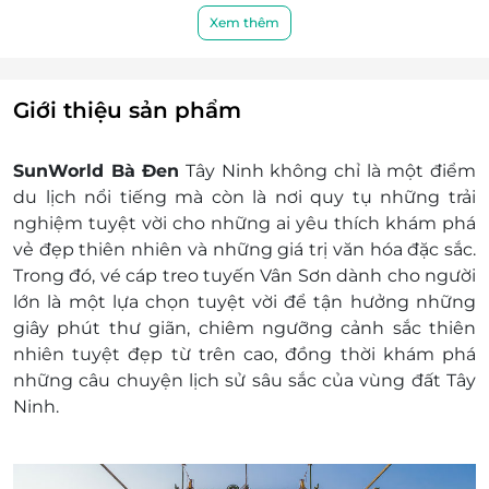
định chung...)
Xem thêm
Bước 4: Quý khách sử dụng dịch vụ
Lưu ý: Vé đã có ngày khởi hành thì sẽ không
Hoàn/ Hủy vì bất kỳ lý do nào.
Giới thiệu sản phẩm
Quy định trẻ em:
Khách hàng cao từ 140cm: Tính vé người lớn
SunWorld Bà Đen
Tây Ninh không chỉ là một điểm
Khách hàng cao từ 100cm đến dưới 140cm:
du lịch nổi tiếng mà còn là nơi quy tụ những trải
Tính vé trẻ em
nghiệm tuyệt vời cho những ai yêu thích khám phá
Khách hàng trên 80 tuổi: Tính vé người cao
vẻ đẹp thiên nhiên và những giá trị văn hóa đặc sắc.
tuổi
Trong đó, vé cáp treo tuyến Vân Sơn dành cho người
Đối với trẻ em dưới 1m: Miễn phí
lớn là một lựa chọn tuyệt vời để tận hưởng những
giây phút thư giãn, chiêm ngưỡng cảnh sắc thiên
nhiên tuyệt đẹp từ trên cao, đồng thời khám phá
những câu chuyện lịch sử sâu sắc của vùng đất Tây
Ninh.