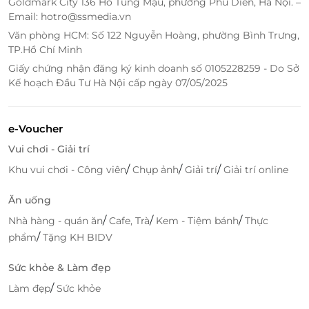
Cáp treo tuyến Vân Sơn không chỉ giúp du khách
Goldmark City 136 Hồ Tùng Mậu, phường Phú Diễn, Hà Nội. –
Email: hotro@ssmedia.vn
tiếp cận với thiên nhiên mà còn là dịp để chúng ta
tìm hiểu về những ngôi chùa linh thiêng, những di
Văn phòng HCM: Số 122 Nguyễn Hoàng, phường Bình Trưng,
TP.Hồ Chí Minh
tích văn hóa tôn giáo lâu đời, qua đó thấu hiểu thêm
về đời sống tâm linh của người dân Tây Ninh. Đây là
Giấy chứng nhận đăng ký kinh doanh số 0105228259 - Do Sở
Kế hoạch Đầu Tư Hà Nội cấp ngày 07/05/2025
một trải nghiệm vô cùng bổ ích và ý nghĩa đối với
những ai yêu thích sự khám phá và tìm tòi.
Mua Vé Cáp Treo SunWorld Bà Đen Tây
e-Voucher
Ninh Trên LifeLink – Ưu Đãi Hấp Dẫn,
Vui chơi - Giải trí
Tiết Kiệm
/
/
/
Khu vui chơi - Công viên
Chụp ảnh
Giải trí
Giải trí online
Ưu Đãi Giảm Giá Hấp Dẫn
Ăn uống
Mua vé cáp treo SunWorld Bà Đen trên LifeLink giúp
/
/
/
Nhà hàng - quán ăn
Cafe, Trà
Kem - Tiệm bánh
Thực
bạn tiết kiệm được một khoản chi phí đáng kể so với
/
phẩm
Tặng KH BIDV
việc mua vé trực tiếp tại cổng. LifeLink thường
xuyên cung cấp những ưu đãi hấp dẫn giúp bạn và
Sức khỏe & Làm đẹp
gia đình có thể trải nghiệm cáp treo một cách tiết
/
Làm đẹp
Sức khỏe
kiệm mà vẫn đảm bảo chất lượng dịch vụ tốt nhất.