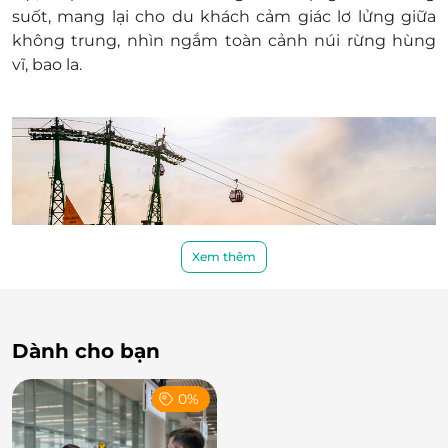
suốt, mang lại cho du khách cảm giác lơ lửng giữa
không trung, nhìn ngắm toàn cảnh núi rừng hùng
vĩ, bao la.
Xem thêm
Dành cho bạn
Khi ngồi trong cabin, bạn sẽ cảm nhận được sự tĩnh
lặng của thiên nhiên, nghe tiếng gió thổi nhẹ qua
0%
tán cây, những dãy núi nối tiếp nhau xa tít tắp. Cảm
giác như mình đang hòa mình vào với đất trời, chạm