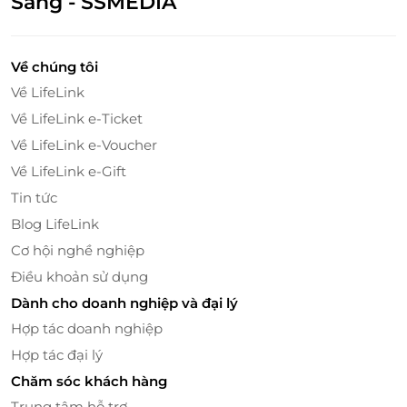
Sáng - SSMEDIA
Về chúng tôi
Về LifeLink
Về LifeLink e-Ticket
Về LifeLink e-Voucher
Về LifeLink e-Gift
Tin tức
Blog LifeLink
Cùng với đó, vé cáp treo không chỉ là phương tiện
Cơ hội nghề nghiệp
giúp bạn lên đỉnh Vân Sơn mà còn mở ra cánh cửa
Điều khoản sử dụng
để bạn khám phá nhiều điểm tham quan hấp dẫn
Dành cho doanh nghiệp và đại lý
khác trong khuôn viên khu du lịch như Chùa Hang,
Chùa Bà Đen, hay những công trình văn hóa tôn
Hợp tác doanh nghiệp
giáo đậm đà bản sắc dân tộc.
Hợp tác đại lý
Chăm sóc khách hàng
Khám Phá Lịch Sử Và Văn Hóa Tây Ninh
Trung tâm hỗ trợ