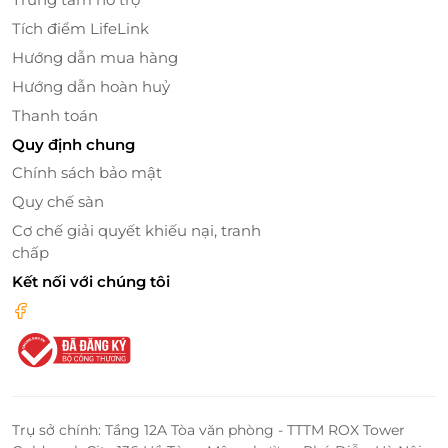
SunWorld Bà Đen Tây Ninh không chỉ nổi bật với
Tích điểm LifeLink
cảnh quan thiên nhiên hùng vĩ mà còn là nơi lưu giữ
Hướng dẫn mua hàng
nhiều giá trị văn hóa đặc sắc. Đến đây, du khách
không chỉ được chiêm ngưỡng vẻ đẹp của núi rừng,
Hướng dẫn hoàn huỷ
mà còn có thể tìm hiểu về những câu chuyện lịch
Thanh toán
sử, những truyền thuyết huyền bí gắn liền với vùng
Quy định chung
đất này.
Chính sách bảo mật
Quy chế sàn
Cơ chế giải quyết khiếu nại, tranh
chấp
Kết nối với chúng tôi
Trụ sở chính: Tầng 12A Tòa văn phòng - TTTM ROX Tower