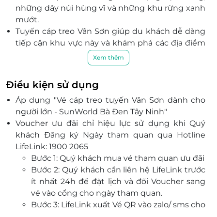
những dãy núi hùng vĩ và những khu rừng xanh
mướt.
Tuyến cáp treo Vân Sơn giúp du khách dễ dàng
tiếp cận khu vực này và khám phá các địa điểm
nổi bật như Chùa Bà Đen, Chùa Hang, và các đền
Xem thêm
thờ xung quanh. Đây là cơ hội để bạn vừa chiêm
ngưỡng vẻ đẹp thiên nhiên, vừa tìm hiểu về các
Điều kiện sử dụng
giá trị văn hóa tâm linh đặc sắc.
Áp dụng "
Vé cáp treo tuyến Vân Sơn dành cho
Cáp treo Vân Sơn được thiết kế và vận hành theo
người lớn - SunWorld Bà Đen Tây Ninh"
tiêu chuẩn quốc tế, đảm bảo an toàn tuyệt đối
Voucher ưu đãi chỉ hiệu lực sử dụng khi Quý
cho du khách.
khách Đăng ký Ngày tham quan qua Hotline
LifeLink: 1900 2065
Bước 1: Quý khách mua vé tham quan ưu đãi
Bước 2: Quý khách cần liên hệ LifeLink trước
ít nhất 24h để đặt lịch và đổi Voucher sang
vé vào cổng cho ngày tham quan.
Bước 3: LifeLink xuất Vé QR vào zalo/ sms cho
Quý khách (Ngày khởi hành, Địa điểm, quy