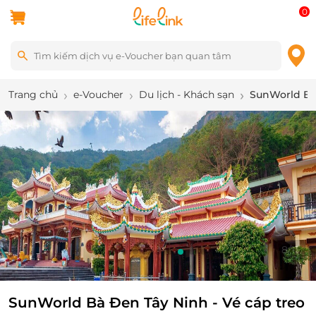
0
Trang chủ
e-Voucher
Du lịch - Khách sạn
SunWorld Bà 
9
/
11
SunWorld Bà Đen Tây Ninh - Vé cáp treo