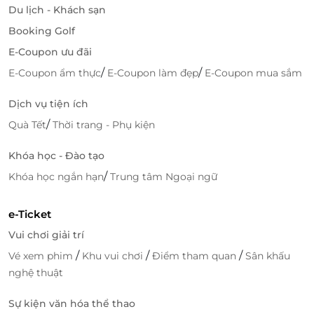
Du lịch - Khách sạn
Đặt Vé Trực Tuyến Dễ Dàng
Booking Golf
Với LifeLink, bạn có thể dễ dàng đặt vé cáp treo
E-Coupon ưu đãi
SunWorld Bà Đen Tây Ninh trực tuyến chỉ với vài cú
click chuột. Việc mua vé trực tuyến không chỉ giúp
/
/
E-Coupon ẩm thực
E-Coupon làm đẹp
E-Coupon mua sắm
bạn tránh được tình trạng đông đúc, xếp hàng dài tại
Dịch vụ tiện ích
cổng bán vé mà còn giúp bạn chủ động trong việc
lên kế hoạch cho chuyến đi của mình.
/
Quà Tết
Thời trang - Phụ kiện
Mua
vé cáp treo SunWorld Bà Đen Tây Ninh
trên
Khóa học - Đào tạo
LifeLink
là sự lựa chọn tuyệt vời để tiết kiệm chi phí
/
Khóa học ngắn hạn
Trung tâm Ngoại ngữ
cho chuyến tham quan, đồng thời đảm bảo trải
nghiệm thú vị với những dịch vụ chất lượng, an
e-Ticket
toàn.
Vui chơi giải trí
/
/
/
Vé xem phim
Khu vui chơi
Điểm tham quan
Sân khấu
nghệ thuật
LifeLink
Sự kiện văn hóa thể thao