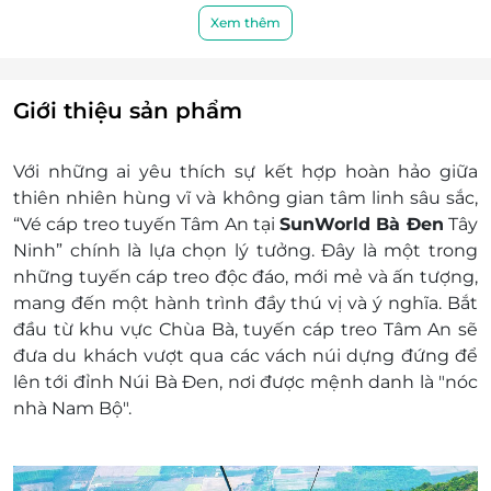
định chung...)
Xem thêm
Bước 4: Quý khách sử dụng dịch vụ
Lưu ý: Vé đã có ngày khởi hành thì sẽ không
Hoàn/ Hủy vì bất kỳ lý do nào.
Giới thiệu sản phẩm
Quy định trẻ em:
Khách hàng cao từ 140cm: Tính vé người lớn
Với những ai yêu thích sự kết hợp hoàn hảo giữa
Khách hàng cao từ 100cm đến dưới 140cm:
thiên nhiên hùng vĩ và không gian tâm linh sâu sắc,
Tính vé trẻ em
“Vé cáp treo tuyến Tâm An tại
SunWorld Bà Đen
Tây
Khách hàng trên 80 tuổi: Tính vé người cao
Ninh” chính là lựa chọn lý tưởng. Đây là một trong
tuổi
những tuyến cáp treo độc đáo, mới mẻ và ấn tượng,
Đối với trẻ em dưới 1m: Miễn phí
mang đến một hành trình đầy thú vị và ý nghĩa. Bắt
đầu từ khu vực Chùa Bà, tuyến cáp treo Tâm An sẽ
đưa du khách vượt qua các vách núi dựng đứng để
lên tới đỉnh Núi Bà Đen, nơi được mệnh danh là "nóc
nhà Nam Bộ".