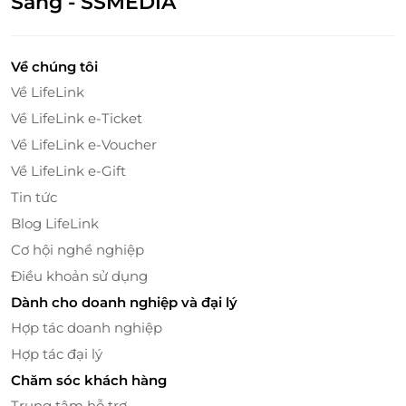
Sáng - SSMEDIA
gian linh thiêng của khu vực Chùa Bà.
Về chúng tôi
Về LifeLink
Về LifeLink e-Ticket
Về LifeLink e-Voucher
Về LifeLink e-Gift
Tin tức
Blog LifeLink
Cơ hội nghề nghiệp
Điều khoản sử dụng
Khi du khách lên đến nhà ga Tâm An trên đỉnh núi,
Dành cho doanh nghiệp và đại lý
không gian xung quanh như thay đổi hoàn toàn.
Hợp tác doanh nghiệp
Nhà ga Tâm An mang đậm dấu ấn của các công
trình kiến trúc nổi tiếng của Antoni Gaudi – một
Hợp tác đại lý
thiên tài của kiến trúc tân nghệ thuật. Những hình
Chăm sóc khách hàng
khối không đối xứng, những họa tiết trang trí độc
Trung tâm hỗ trợ