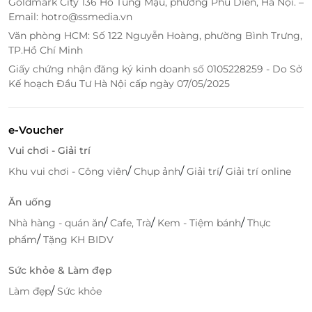
Đặt Vé Trực Tuyến Dễ Dàng
Goldmark City 136 Hồ Tùng Mậu, phường Phú Diễn, Hà Nội. –
Email: hotro@ssmedia.vn
Với LifeLink, bạn có thể dễ dàng đặt vé cáp treo
Văn phòng HCM: Số 122 Nguyễn Hoàng, phường Bình Trưng,
SunWorld Bà Đen Tây Ninh trực tuyến chỉ với vài cú
TP.Hồ Chí Minh
click chuột. Việc mua vé trực tuyến không chỉ giúp
Giấy chứng nhận đăng ký kinh doanh số 0105228259 - Do Sở
bạn tránh được tình trạng đông đúc, xếp hàng dài tại
Kế hoạch Đầu Tư Hà Nội cấp ngày 07/05/2025
cổng bán vé mà còn giúp bạn chủ động trong việc
lên kế hoạch cho chuyến đi của mình.
e-Voucher
Mua
vé cáp treo SunWorld Bà Đen Tây Ninh
trên
Vui chơi - Giải trí
LifeLink
là sự lựa chọn tuyệt vời để tiết kiệm chi phí
cho chuyến tham quan, đồng thời đảm bảo trải
/
/
/
Khu vui chơi - Công viên
Chụp ảnh
Giải trí
Giải trí online
nghiệm thú vị với những dịch vụ chất lượng, an
Ăn uống
toàn.
/
/
/
Nhà hàng - quán ăn
Cafe, Trà
Kem - Tiệm bánh
Thực
/
phẩm
Tặng KH BIDV
LifeLink
Sức khỏe & Làm đẹp
/
Làm đẹp
Sức khỏe