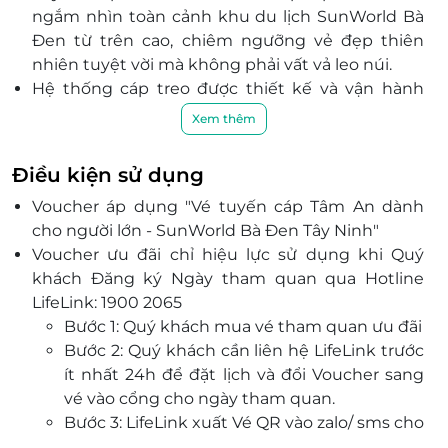
ngắm nhìn toàn cảnh khu du lịch SunWorld Bà
Đen từ trên cao, chiêm ngưỡng vẻ đẹp thiên
nhiên tuyệt vời mà không phải vất vả leo núi.
Hệ thống cáp treo được thiết kế và vận hành
theo tiêu chuẩn quốc tế, đảm bảo sự an toàn
Xem thêm
tuyệt đối cho du khách trong suốt hành trình.
Đây là cơ hội tuyệt vời để du khách khám phá
Điều kiện sử dụng
những công trình tâm linh độc đáo, giúp kết nối
Voucher áp dụng "
Vé tuyến cáp Tâm An dành
tâm hồn với không gian thiêng liêng tại đỉnh Núi
cho người lớn - SunWorld Bà Đen Tây Ninh"
Bà Đen.
Voucher ưu đãi chỉ hiệu lực sử dụng khi Quý
khách Đăng ký Ngày tham quan qua Hotline
LifeLink: 1900 2065
Bước 1: Quý khách mua vé tham quan ưu đãi
Bước 2: Quý khách cần liên hệ LifeLink trước
ít nhất 24h để đặt lịch và đổi Voucher sang
vé vào cổng cho ngày tham quan.
Bước 3: LifeLink xuất Vé QR vào zalo/ sms cho
Quý khách (Ngày khởi hành, Địa điểm, quy