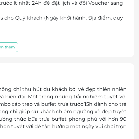
trước ít nhất 24h để đặt lịch và đổi Voucher sang
sms cho Quý khách (Ngày khởi hành, Địa điểm, quy
Hoàn/ Hủy vì bất kỳ lý do nào.
m thêm
n: Tính vé người lớn
dưới 140cm: Tính vé trẻ em
không chỉ thu hút du khách bởi vẻ đẹp thiên nhiên
à hiện đại. Một trong những trải nghiệm tuyệt vời
mbo cáp treo và buffet trưa trước 15h dành cho trẻ
hông chỉ giúp du khách chiêm ngưỡng vẻ đẹp tuyệt
hưởng thức bữa trưa buffet phong phú với hơn 90
họn tuyệt vời để tận hưởng một ngày vui chơi trọn