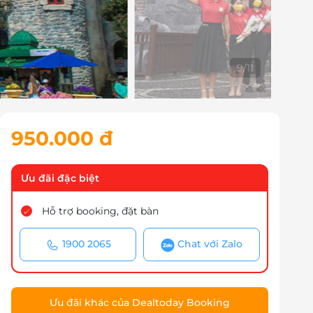
10
/
11
950.000 đ
Ưu đãi đặc biệt
Hỗ trợ booking, đặt bàn
1900 2065
Chat với Zalo
Ưu đãi khác của Dealtoday Booking