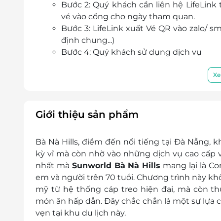
Bước 2: Quý khách cần liên hệ LifeLink 
vé vào cổng cho ngày tham quan.
Bước 3: LifeLink xuất Vé QR vào zalo/ 
định chung...)
Bước 4: Quý khách sử dụng dịch vụ
Lưu ý: Vé đã có ngày khởi hành thì sẽ không 
Quy định trẻ em
Xe
Trẻ em dưới 100cm được miễn phí vé
Khách hàng có chiều cao từ 140cm trở lê
Khách hàng có chiều cao từ 100cm đến 
Giới thiệu sản phẩm
Bà Nà Hills, điểm đến nổi tiếng tại Đà Nẵng, 
kỳ vĩ mà còn nhờ vào những dịch vụ cao cấp v
nhất mà
Sunworld Bà Nà Hills
mang lại là Co
em và người trên 70 tuổi. Chương trình này k
mỹ từ hệ thống cáp treo hiện đại, mà còn t
món ăn hấp dẫn. Đây chắc chắn là một sự lựa c
vẹn tại khu du lịch này.