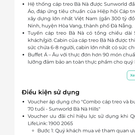
Hệ thống cáp treo Bà Nà được Sunworld đầ
Áo, đáp ứng tiêu chuẩn của Hiệp hội Cáp tr
xây dựng lớn nhất Việt Nam (gần 300 tỷ đồ
Ninh, huyện Hòa Vang, thành phố Đà Nẵng.
Tuyến cáp treo Bà Nà có tổng chiều dài 
khách/giờ. Cabin của cáp treo Bà Nà được thi
sức chứa 6-8 người, cabin lớn nhất có sức ch
Buffet Á – Âu với thực đơn hơn 90 món chuẩ
lưỡng đảm bảo an toàn thực phẩm cho quý 
Xe
Điều kiện sử dụng
Voucher áp dụng cho "Combo cáp treo và buf
70 tuổi - Sunworld Bà Nà Hills"
Voucher ưu đãi chỉ hiệu lực sử dụng khi
LifeLink: 1900 2065
Bước 1: Quý khách mua vé tham quan ưu