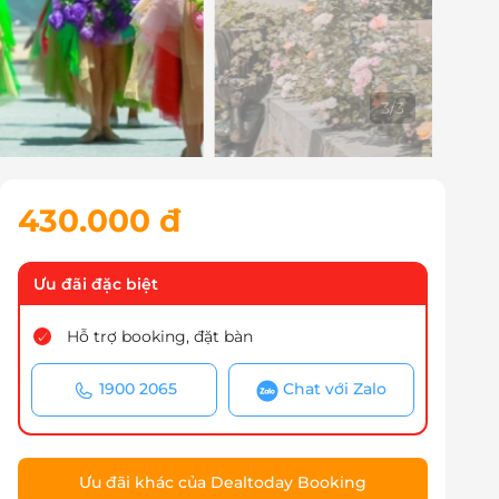
3
/
3
430.000 đ
Ưu đãi đặc biệt
Hỗ trợ booking, đặt bàn
1900 2065
Chat với Zalo
Ưu đãi khác của Dealtoday Booking