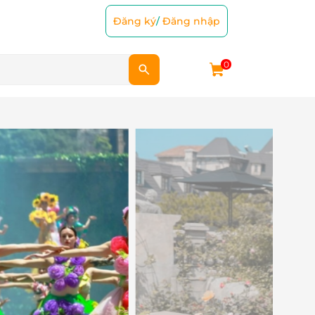
Đăng ký
/
Đăng nhập
0