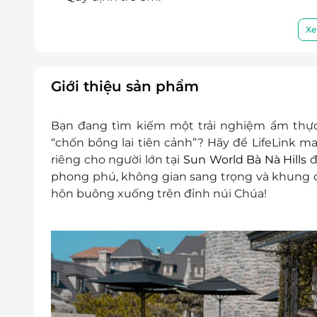
Khách hàng cao từ 140cm: Tính vé người
Khách hàng cao từ 100cm đến dưới 140c
Xe
Đối với trẻ em dưới 1m: Miễn phí
Lưu ý: Vé đã có ngày khởi hành thì sẽ không 
Giới thiệu sản phẩm
Bạn đang tìm kiếm một trải nghiệm ẩm thực
“chốn bồng lai tiên cảnh”? Hãy để LifeLink 
riêng cho người lớn tại
Sun World Bà Nà Hills
đ
phong phú, không gian sang trọng và khung
hôn buông xuống trên đỉnh núi Chúa!