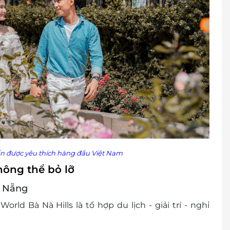
ến được yêu thích hàng đầu Việt Nam
hông thể bỏ lỡ
à Nẵng
d Bà Nà Hills là tổ hợp du lịch - giải trí - nghỉ