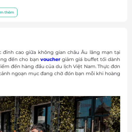
 lớn
m: Tính vé trẻ em
m thêm
Hoàn/ Hủy vì bất kỳ lý do nào.
 đỉnh cao giữa không gian châu Âu lãng mạn tại
mang đến cho bạn
voucher
giảm giá buffet tối dành
iểm đến hàng đầu của du lịch Việt Nam. Thực đơn
 cảnh ngoạn mục đang chờ đón bạn mỗi khi hoàng