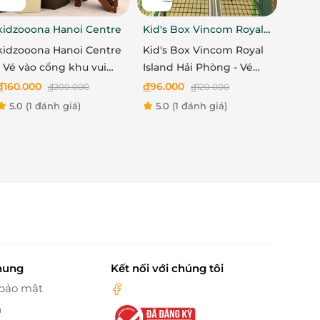
kidzooona Hanoi Centre
Kid's Box Vincom Royal
Island Hải Phòng
kidzooona Hanoi Centre
Kid's Box Vincom Royal
- Vé vào cổng khu vui
Island Hải Phòng - Vé
chơi bao gồm Lễ Tết
vào cổng khu vui chơi
đ
160.000
đ
96.000
đ
200.000
đ
120.000
bao gồm Lễ Tết
5.0
(1 đánh giá)
5.0
(1 đánh giá)
hung
Kết nối với chúng tôi
 bảo mật
n