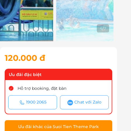
5
/
7
120.000 đ
Ưu đãi đặc biệt
Hỗ trợ booking, đặt bàn
1900 2065
Chat với Zalo
Ưu đãi khác của Suoi Tien Theme Park