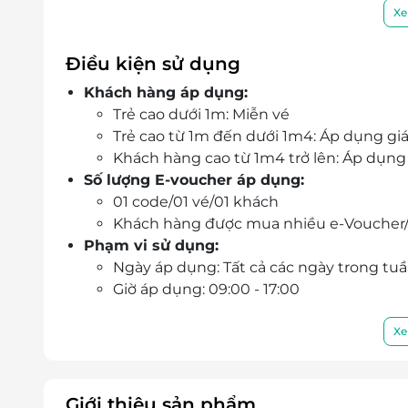
Tiết kiệm thời gian chờ đợi, dễ dàng vào cổng
Xe
Lưu ý quan trọng: Vé chỉ áp dụng cho khu b
Công viên Khô.
Điều kiện sử dụng
Đặt vé nhanh chóng, giá tốt và nhiều ưu đãi h
Khách hàng áp dụng:
Trẻ cao dưới 1m: Miễn vé
Trẻ cao từ 1m đến dưới 1m4: Áp dụng giá
Khách hàng cao từ 1m4 trở lên: Áp dụng 
Số lượng E-voucher áp dụng:
01 code/01 vé/01 khách
Khách hàng được mua nhiều e-Voucher
Phạm vi sử dụng:
Ngày áp dụng: Tất cả các ngày trong tuầ
Giờ áp dụng: 09:00 - 17:00
Thông tin liên hệ:
Hotline: 1900 2065 - - 028.668.08757
Xe
Địa chỉ: LifeLink HN - Tầng 4, nhà N14, S
Địa chỉ: LifeLink HCM - Tầng 8, tòa nhà
Hồ Chí Minh
Giới thiệu sản phẩm