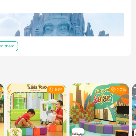
m thêm
%
10%
20%