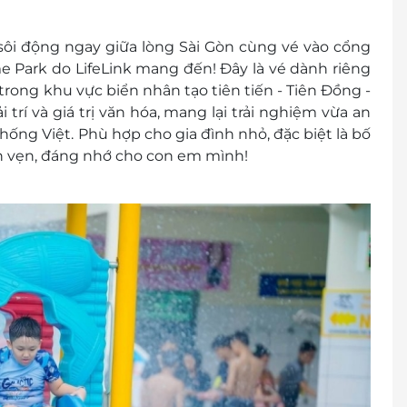
đổi thành tiền mặt, không trả lại tiền thừa.
sôi động ngay giữa lòng Sài Gòn cùng vé vào cổng
ình khuyến mại khác.
 Park do LifeLink mang đến! Đây là vé dành riêng
trong khu vực biển nhân tạo tiên tiến - Tiên Đồng -
trí và giá trị văn hóa, mang lại trải nghiệm vừa an
ống Việt. Phù hợp cho gia đình nhỏ, đặc biệt là bố
n vẹn, đáng nhớ cho con em mình!