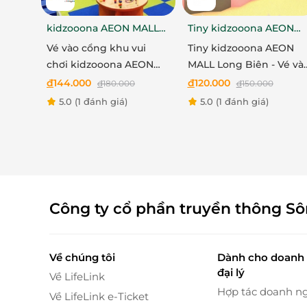
Khu biển Tiên Đồng - Ngọc Nữ sôi động
kidzooona AEON MALL
Tiny kidzooona AEON
Điểm nhấn chính của vé này là khu Công viên 
Hải Phòng 3F
MALL Long Biên
Vé vào cổng khu vui
Tiny kidzooona AEON
đầu tiên tại Việt Nam. Bé yêu có thể thỏa sức 
chơi kidzooona AEON
MALL Long Biên - Vé và
cầu trượt nước an toàn, thư giãn trong không
MALL Hải Phòng 3F bao
cổng khu vui chơi bao
đ
144.000
đ
120.000
đ
180.000
đ
150.000
biển thực thụ.
gồm Lễ Tết
gồm Lễ Tết
5.0
(1 đánh giá)
5.0
(1 đánh giá)
Khu vực này mô phỏng như một kỳ quan biển 
giữa cái nắng Sài Gòn mà không cần đi xa. Các 
hợp khu vực nghỉ chân, giúp cả gia đình tận h
Công ty cổ phần truyền thông S
Về chúng tôi
Dành cho doanh 
đại lý
Về LifeLink
Hợp tác doanh n
Về LifeLink e-Ticket