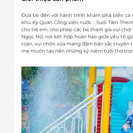
Điều kiện khác:
e-Voucher/e-Coupon không có giá trị quy 
Đưa bé đến với hành trình khám phá biển cả 
Không áp dụng đồng thời với chương tr
khu Kỳ Quan Công viên nước - Suối Tiên Theme
Voucher không áp dụng hoàn, hủy.
cho trẻ em, cho phép các bé tham gia vui chơi 
Ngọc Nữ, nơi kết hợp hoàn hảo giữa yếu tố giải 
toàn, vui nhộn vừa mang đậm bản sắc truyền th
mẹ muốn tạo nên những kỷ niệm tuổi thơ trọ