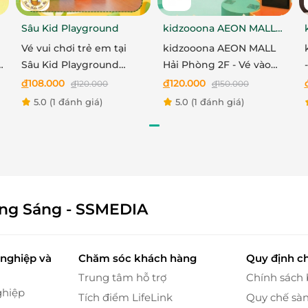
Sâu Kid Playground
kidzooona AEON MALL
nước biển Tiên Đồng - Ngọc Nữ - bãi biển nhân tạo
Hải Phòng 2F
Vé vui chơi trẻ em tại
kidzooona AEON MALL
vẫy vùng trong làn nước trong xanh, tắm biển, chơi
o
Sâu Kid Playground
Hải Phòng 2F - Vé vào
 gian mát mẻ được thiết kế sống động như một bãi
trước 16h từ Thứ 2 - Thứ
cổng khu vui chơi bao
đ
108.000
đ
120.000
đ
120.000
đ
150.000
6
gồm Lễ Tết
5.0
(1 đánh giá)
5.0
(1 đánh giá)
nhiệt đới, mang đến cảm giác nghỉ mát tuyệt vời
trò chơi dưới nước nhẹ nhàng, phù hợp trẻ nhỏ, kết
ưởng chuyến đi dễ chịu.
ông Sáng - SSMEDIA
nghiệp và
Chăm sóc khách hàng
Quy định c
Trung tâm hỗ trợ
Chính sách
ghiệp
Tích điểm LifeLink
Quy chế sà