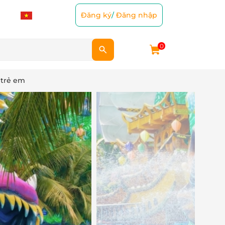
Đăng ký
/
Đăng nhập
0
 trẻ em