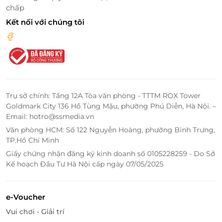
chấp
Kết nối với chúng tôi
Chi tiết combo vé khám phá đầy tiện ích
Đây là vé dành cho người lớn, giúp tiết kiệm chi phí
so với mua lẻ từng trò chơi. Sản phẩm phù hợp với
mọi dịp trong tuần hoặc cuối tuần, thích hợp cho cả
du khách trong và ngoài thành phố muốn trải
Trụ sở chính: Tầng 12A Tòa văn phòng - TTTM ROX Tower
nghiệm ngày vui trọn vẹn mà không cần lo sắp xếp
Goldmark City 136 Hồ Tùng Mậu, phường Phú Diễn, Hà Nội. –
từng phần vé riêng lẻ.
Email: hotro@ssmedia.vn
Văn phòng HCM: Số 122 Nguyễn Hoàng, phường Bình Trưng,
Dịch vụ bao gồm:
TP.Hồ Chí Minh
Vé Cổng
Giấy chứng nhận đăng ký kinh doanh số 0105228259 - Do Sở
Taxi
Kế hoạch Đầu Tư Hà Nội cấp ngày 07/05/2025
Kỳ Lân Cung
Lâu Đài Tuyết
e-Voucher
Cung Đình Tửu
Bí Mật Rừng Phù Thủy
Vui chơi - Giải trí
Cối Xay Thần Gió