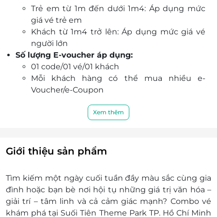
Trẻ em từ 1m đến dưới 1m4: Áp dụng mức
Đặt vé qua LifeLink nhanh chóng – dễ dàng –
giá vé trẻ em
nhiều ưu đãi hấp dẫn.
Khách từ 1m4 trở lên: Áp dụng mức giá vé
người lớn
Số lượng E-voucher áp dụng:
01 code/01 vé/01 khách
Mỗi khách hàng có thể mua nhiều e-
Voucher/e-Coupon
Phạm vi sử dụng:
Ngày áp dụng: Tất cả các ngày trong tuần
Xem thêm
và Lễ Tết
Giờ áp dụng: 09:00 - 17:00
Thông tin liên hệ:
Giới thiệu sản phẩm
Văn phòng LifeLink HN - Tầng 4, nhà N14, Số
6 Tôn Thất Tùng, phường Kim Liên, Thành
Tìm kiếm một ngày cuối tuần đầy màu sắc cùng gia
phố Hà Nội
đình hoặc bạn bè nơi hội tụ những giá trị văn hóa –
Văn phòng LifeLink HCM - Tầng 8, tòa nhà
giải trí – tâm linh và cả cảm giác mạnh? Combo vé
Phương Nam, 157 Võ Thị Sáu, phường Xuân
khám phá tại Suối Tiên Theme Park TP. Hồ Chí Minh