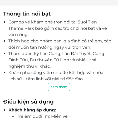
Thông tin nổi bật
Combo vé khám phá trọn gói tại Suoi Tien
Theme Park bao gồm các trò chơi nổi bật và vé
vào cổng.
Thích hợp cho nhóm bạn, gia đình có trẻ em, cặp
đôi muốn tận hưởng ngày vui trọn vẹn.
Tham quan Kỳ Lân Cung, Lâu Đài Tuyết, Cung
Đình Tửu, Du thuyền Tứ Linh và nhiều trải
nghiệm thú vị khác.
Khám phá công viên chủ đề kết hợp văn hóa –
lịch sử – tâm linh với giải trí độc đáo.
Bao gồm cả dịch vụ taxi trong nội khu giúp di
Xem thêm
chuyển tiện lợi, tối ưu thời gian tham quan.
Không gian rộng lớn, kết hợp vẻ đẹp truyền
Điều kiện sử dụng
thống với công nghệ trò chơi hiện đại.
Khách hàng áp dụng:
Voucher tích hợp, không cần mua thêm vé lẻ
Trẻ em dưới 1m: Miễn vé
từng trò – tiện lợi và tiết kiệm tối đa.