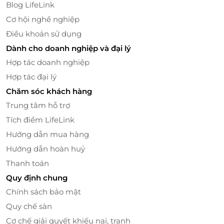
Blog LifeLink
để bạn dễ dàng tiếp cận các khu vực trò chơi khác
nhau mà không cần tốn thời gian di chuyển bộ. Đây
Cơ hội nghề nghiệp
là điểm cộng lớn cho nhóm khách hàng có người lớn
Điều khoản sử dụng
tuổi hoặc gia đình có trẻ nhỏ, đảm bảo chuyến tham
Dành cho doanh nghiệp và đại lý
quan không bị đứt quãng vì mỏi chân hay thời tiết
Hợp tác doanh nghiệp
thay đổi.
Hợp tác đại lý
Các dịch vụ phụ trợ được tổ chức hợp lý, nhân viên
Chăm sóc khách hàng
thân thiện cũng giúp trải nghiệm trở nên dễ dàng
Trung tâm hỗ trợ
và trọn vẹn hơn.
Tích điểm LifeLink
Hướng dẫn mua hàng
Hướng dẫn hoàn huỷ
Thanh toán
Quy định chung
Chính sách bảo mật
Quy chế sàn
Cơ chế giải quyết khiếu nại, tranh