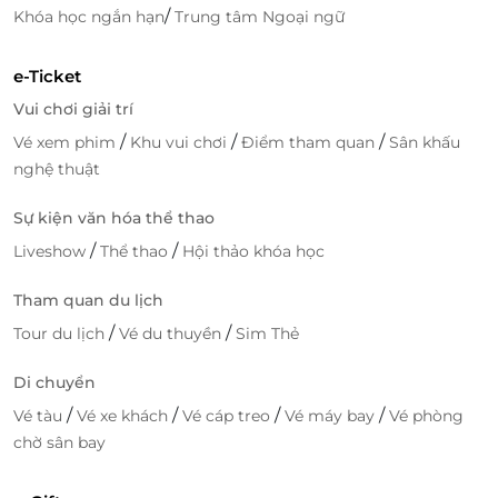
/
Khóa học ngắn hạn
Trung tâm Ngoại ngữ
Voucher dễ dàng.
Thông tin sản phẩm rõ ràng, đầy đủ, minh bạch
e-Ticket
về trò chơi & khu vực sử dụng dịch vụ.
Đội ngũ hỗ trợ nhiệt tình, tư vấn mọi thắc mắc
Vui chơi giải trí
về dịch vụ.
/
/
/
Vé xem phim
Khu vui chơi
Điểm tham quan
Sân khấu
Hợp tác trực tiếp với các khu vui chơi - đảm bảo
nghệ thuật
quyền lợi người mua.
Sự kiện văn hóa thể thao
Sẵn sàng vui chơi ngày mới? Đặt liền tay!
/
/
Liveshow
Thể thao
Hội thảo khóa học
Chần chừ gì nữa mà không đặt combo vé khám phá
Suối Tiên ngay hôm nay trên LifeLink? Vui chơi hết
Tham quan du lịch
mình, tiết kiệm hết cỡ, lại không cần lo xếp hàng
/
/
Tour du lịch
Vé du thuyền
Sim Thẻ
mua vé. Cùng gia đình, bạn bè ghi dấu thêm một kỷ
niệm giải trí khó quên giữa lòng TP.HCM. Đặt vé sớm
Di chuyển
để không bỏ lỡ ưu đãi hấp dẫn từ nền tảng săn deal
/
/
/
/
Vé tàu
Vé xe khách
Vé cáp treo
Vé máy bay
Vé phòng
hàng đầu Việt Nam!
chờ sân bay