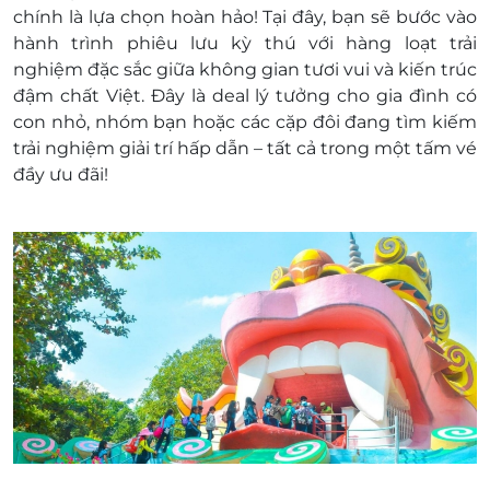
Hòa, TP. Hồ Chí Minh
chính là lựa chọn hoàn hảo! Tại đây, bạn sẽ bước vào
Hotline: 1900 2065 - - 028.668.08757
hành trình phiêu lưu kỳ thú với hàng loạt trải
Điều kiện khác:
nghiệm đặc sắc giữa không gian tươi vui và kiến trúc
e-Voucher/e-Coupon không có giá trị quy đổi
đậm chất Việt. Đây là deal lý tưởng cho gia đình có
thành tiền mặt, không trả lại tiền thừa
con nhỏ, nhóm bạn hoặc các cặp đôi đang tìm kiếm
Không áp dụng đồng thời với chương trình
trải nghiệm giải trí hấp dẫn – tất cả trong một tấm vé
khuyến mại khác
đầy ưu đãi!
Voucher không áp dụng hoàn, hủy