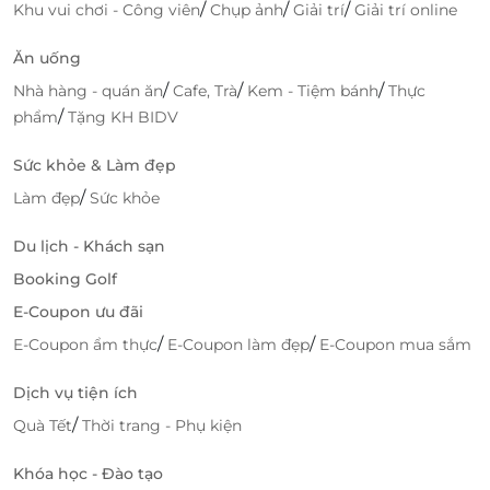
/
/
/
Khu vui chơi - Công viên
Chụp ảnh
Giải trí
Giải trí online
Du Thuyền Tứ Linh
Ăn uống
/
/
/
Nhà hàng - quán ăn
Cafe, Trà
Kem - Tiệm bánh
Thực
/
phẩm
Tặng KH BIDV
Sức khỏe & Làm đẹp
/
Làm đẹp
Sức khỏe
Du lịch - Khách sạn
Booking Golf
E-Coupon ưu đãi
/
/
E-Coupon ẩm thực
E-Coupon làm đẹp
E-Coupon mua sắm
Đặt vé thông minh cùng LifeLink
Dịch vụ tiện ích
Vì sao nên chọn LifeLink?
/
Quà Tết
Thời trang - Phụ kiện
Tiết kiệm chi phí đến tối ưu so với mua tại điểm
đến.
Khóa học - Đào tạo
Xác nhận booking nhanh chóng - nhận e-