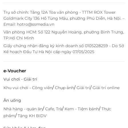
Trụ sở chính: Tầng 12A Tòa văn phòng - TTTM ROX Tower
Goldmark City 136 Hồ Tùng Mậu, phường Phú Diễn, Hà Nội. –
Email: hotro@ssmedia.vn
Văn phòng HCM: Số 122 Nguyễn Hoàng, phường Bình Trưng,
TP.Hồ Chí Minh
Giấy chứng nhận đăng ký kinh doanh số 0105228259 - Do Sở
Kế hoạch Đầu Tư Hà Nội cấp ngày 07/05/2025
e-Voucher
Vui chơi - Giải trí
/
/
/
Khu vui chơi - Công viên
Chụp ảnh
Giải trí
Giải trí online
Ăn uống
/
/
/
Nhà hàng - quán ăn
Cafe, Trà
Kem - Tiệm bánh
Thực
/
phẩm
Tặng KH BIDV