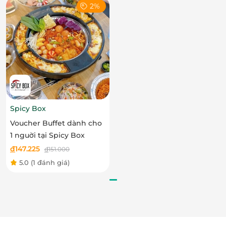
2%
Spicy Box
Voucher Buffet dành cho
1 nguời tại Spicy Box
đ
147.225
đ
151.000
5.0
(1 đánh giá)