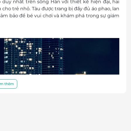
o duy nhất
trên sông Hàn với thiết kế hiện đại, hai
n cho trẻ nhỏ
. Tàu được trang bị đầy đủ
áo phao, lan
đảm bảo để bé vui chơi và khám phá trong sự giám
m thêm