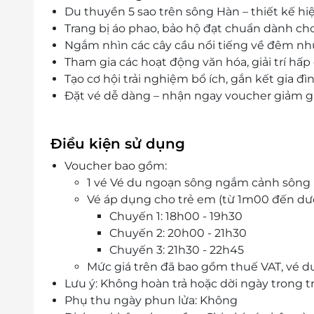
Du thuyền 5 sao trên sông Hàn – thiết kế hiệ
Trang bị áo phao, bảo hộ đạt chuẩn dành cho
Ngắm nhìn các cây cầu nổi tiếng về đêm như
Tham gia các hoạt động văn hóa, giải trí hấp 
Tạo cơ hội trải nghiệm bổ ích, gắn kết gia đìn
Đặt vé dễ dàng – nhận ngay voucher giảm giá 
Điều kiện sử dụng
Voucher bao gồm:
1 vé Vé du ngoạn sông ngắm cảnh sông
Vé áp dụng cho trẻ em (từ 1m00 đến dư
Chuyến 1: 18h00 - 19h30
Chuyến 2: 20h00 - 21h30
Chuyến 3: 21h30 - 22h45
Mức giá trên đã bao gồm thuế VAT, vé 
Lưu ý: Không hoàn trả hoặc dời ngày trong t
Phụ thu ngày phun lửa: Không