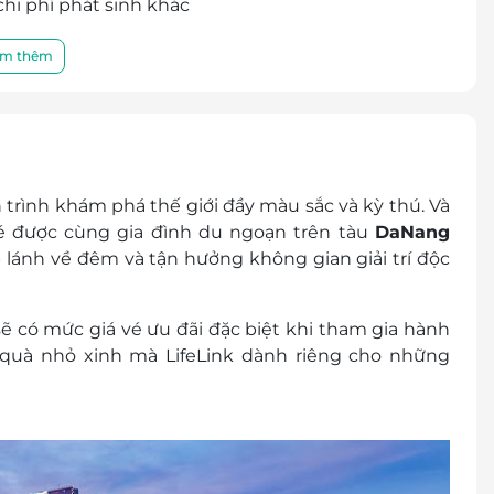
hi phí phát sinh khác
dụng giá vé trẻ em
m thêm
ịch vụ
ới chúng tôi để kiểm tra về tình trạng chổ trống
 trình khám phá thế giới đầy màu sắc và kỳ thú. Và
t/ cuối tuần và các khoản phụ thu khác trước khi
bé được cùng gia đình
du ngoạn trên tàu
DaNang
 lánh về đêm
và tận hưởng không gian giải trí độc
65 / 0934 661 016
04 262
thay đổi trước 2 ngày đặt vé
sẽ có
mức giá vé ưu đãi đặc biệt
khi tham gia hành
uà nhỏ xinh mà LifeLink dành riêng cho những
 khách
cher/e-Coupon
đổi thành tiền mặt, không trả lại tiền thừa
ình khuyến mại khác.