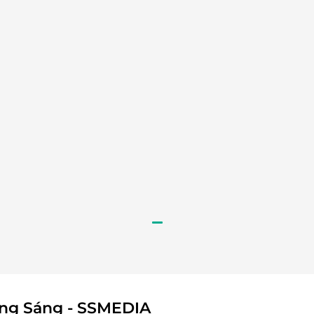
ng phun lửa đầy kỳ ảo
sẽ được
chiêm ngưỡng những cây cầu nổi tiếng
của
cầu Tình Yêu
từ một góc nhìn hoàn toàn mới lạ –
nhật
, các em sẽ được
tận mắt xem cầu Rồng phun
không khác gì trong truyện cổ tích, chắc chắn sẽ
ông Sáng - SSMEDIA