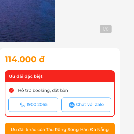
2
/
8
114.000 đ
Ưu đãi đặc biệt
Hỗ trợ booking, đặt bàn
1900 2065
Chat với Zalo
Ưu đãi khác của Tàu Rồng Sông Hàn Đà Nẵng