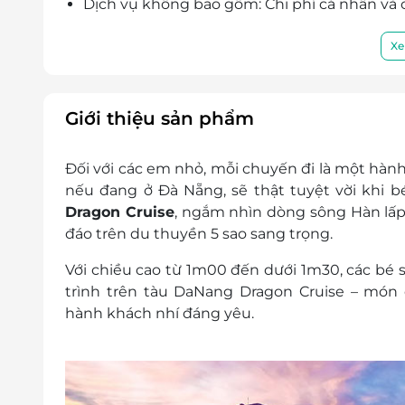
Dịch vụ không bao gồm: Chi phí cá nhân và c
Chính sách trẻ em:
Trẻ em tính từ 1m00 đến dưới 1m30: áp 
Xe
Trẻ em dưới 1m00: miễn phí
Điều kiện đặt & nhận dịch vụ:
Đặt ít nhất 3 ngày trước ngày sử dụng d
Giới thiệu sản phẩm
Vui lòng đặt từ 02 khách trở lên
Để đảm bảo quyền lợi vui lòng liên hệ v
Đối với các em nhỏ, mỗi chuyến đi là một hành
trên tàu, các khoản phụ thu ngày lễ tế
nếu đang ở Đà Nẵng, sẽ thật tuyệt vời khi 
mua voucher và thanh toán
Dragon Cruise
, ngắm nhìn
dòng sông Hàn lấp
Hotline đặt vé & tư vấn (9h-20h): 1900 20
đáo trên du thuyền 5 sao sang trọng.
Văn phòng HCM: 028 6680 8757 / 0702 8
Điều kiện hoãn/huỷ vé: Không hoãn, hủy hay 
Với chiều cao từ
1m00 đến dưới 1m30
, các bé 
Điều kiện khác:
trình trên
tàu DaNang Dragon Cruise
– món q
Áp dụng 01 e-Voucher/e-Coupon cho 01
hành khách nhí đáng yêu.
Một khách hàng được mua nhiều e-Vou
e-Voucher/e-Coupon không có giá trị quy 
Không áp dụng đồng thời với chương tr