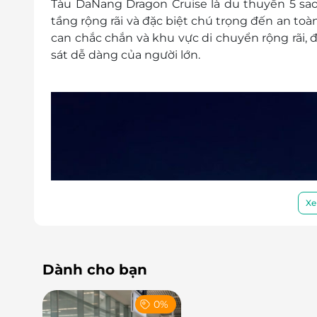
Tàu
DaNang Dragon Cruise
là
du thuyền 5 sa
tầng rộng rãi và đặc biệt chú trọng đến
an toà
can chắc chắn và khu vực di chuyển rộng rãi
, 
sát dễ dàng của người lớn.
Xe
Dành cho bạn
0%