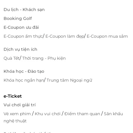
Đặt vé ăn tối trên du thuyền – Ưu đãi
Du lịch - Khách sạn
cực sốc tại LifeLink
Booking Golf
LifeLink – Nền tảng đặt dịch vụ tiện lợi, nhanh
E-Coupon ưu đãi
chóng
/
/
E-Coupon ẩm thực
E-Coupon làm đẹp
E-Coupon mua sắm
Với hệ thống đặt chỗ online thông minh, LifeLink
giúp bạn tiếp cận hàng ngàn dịch vụ chất lượng với
Dịch vụ tiện ích
voucher giảm giá
cực kỳ ưu đãi.
Đặt dịch vụ tiện lợi
,
/
Quà Tết
Thời trang - Phụ kiện
không cần chờ đợi – chỉ vài bước đơn giản là bạn đã
có trong tay vé ăn tối trên du thuyền 5 sao!
Khóa học - Đào tạo
/
Lợi ích khi đặt vé DaNang Dragon Cruise tại
Khóa học ngắn hạn
Trung tâm Ngoại ngữ
LifeLink
e-Ticket
Nhận
voucher giảm giá
hấp dẫn ngay khi đặt vé
Đảm bảo thông tin rõ ràng, minh bạch
Vui chơi giải trí
Giao dịch an toàn, thanh toán dễ dàng
/
/
/
Vé xem phim
Khu vui chơi
Điểm tham quan
Sân khấu
Hỗ trợ khách hàng tận tâm 24/7
nghệ thuật
Đừng bỏ lỡ cơ hội trải nghiệm không gian ẩm thực