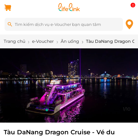
0
Trang chủ
e-Voucher
Ăn uống
Tàu DaNang Dragon Crui
1
/
10
Tàu DaNang Dragon Cruise - Vé du