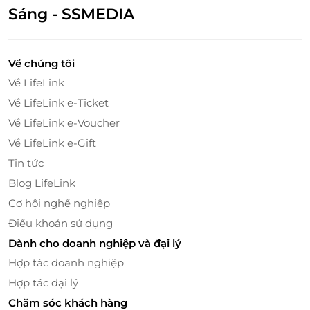
Sáng - SSMEDIA
Về chúng tôi
Về LifeLink
Thưởng thức bữa tối đậm chất ẩm thực Việt –
Về LifeLink e-Ticket
Áp dụng cho Menu 01 hoặc 02
Về LifeLink e-Voucher
Vé đã bao gồm bữa tối trên tàu với
Menu 01 hoặc
Về LifeLink e-Gift
Menu 02
, là sự kết hợp hài hòa giữa
ẩm thực truyền
Tin tức
thống và hiện đại
, phù hợp với khẩu vị đa dạng của
Blog LifeLink
thực khách:
Cơ hội nghề nghiệp
Menu 01 gồm:
Súp măng tây cua; Nem cua bể +
Điều khoản sử dụng
dưa leo, cà chua; Cá phi lê chiên xù; Mì Ý bò bằm;
Dành cho doanh nghiệp và đại lý
Trái cây theo mùa
Menu 02 gồm:
Chả giò hải sản; Salad bò trộn; Gà
Hợp tác doanh nghiệp
quay & bánh bao; Cơm chiên Dương Châu; Trái
Hợp tác đại lý
cây theo mùa
Chăm sóc khách hàng