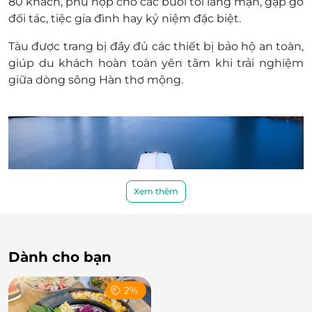
80 khách
, phù hợp cho các buổi tối lãng mạn, gặp gỡ
thành tiền mặt, không trả lại tiền thừa
đối tác, tiệc gia đình hay kỷ niệm đặc biệt.
Không áp dụng đồng thời với chương trình
khuyến mại khác.
Tàu được
trang bị đầy đủ các thiết bị bảo hộ an toàn
,
giúp du khách hoàn toàn yên tâm khi trải nghiệm
giữa dòng sông Hàn thơ mộng.
Xem thêm
Dành cho bạn
Chiêm ngưỡng sông Hàn lung linh – Cảnh
2%
đêm Đà Nẵng từ góc nhìn khác biệt