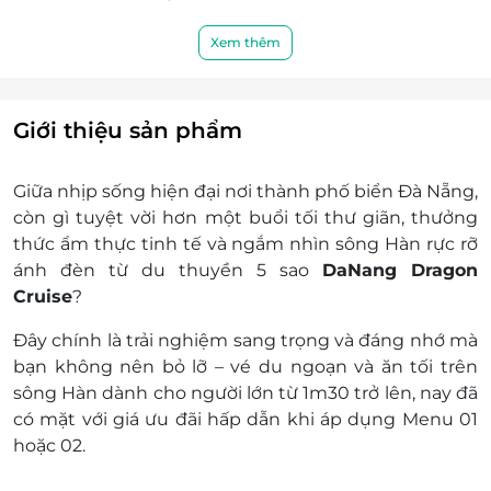
Lịch trình tàu và Menu chi tiết tham
khảo:
TẠI ĐÂY
Xem thêm
Chuyến 1: 18h00 - 19h30
Chuyến 2: 20h00 - 21h30
Chuyến 3: 21h30 - 22h45
Giới thiệu sản phẩm
Mức giá trên đã bao gồm thuế VAT, vé du
ngoạn, bữa ăn, bảo hiểm, biểu diễn múa
Giữa nhịp sống hiện đại nơi thành phố biển Đà Nẵng,
chào mừng
còn gì tuyệt vời hơn một buổi tối thư giãn, thưởng
Lưu ý: Không hoàn trả hoặc dời ngày trong
thức ẩm thực tinh tế và ngắm nhìn sông Hàn rực rỡ
trường hợp khách đến trễ với giờ xuất bến
ánh đèn từ du thuyền 5 sao
DaNang Dragon
Dịch vụ không bao gồm: Chi phí cá nhân và chi
Cruise
?
phí phát sinh khác
Chính sách trẻ em:
Đây chính là trải nghiệm sang trọng và đáng nhớ mà
Trẻ em tính từ 1m00 đến dưới 1m30: áp
bạn không nên bỏ lỡ – vé du ngoạn và ăn tối trên
dụng giá vé trẻ em
sông Hàn dành cho người lớn từ 1m30 trở lên, nay đã
Trẻ em dưới 1m00: miễn phí
có mặt với giá ưu đãi hấp dẫn khi áp dụng Menu 01
Điều kiện đặt & nhận dịch vụ:
hoặc 02.
Đặt ít nhất 3 ngày trước ngày sử dụng dịch