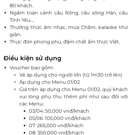
80 khách.
Ngắm toàn cảnh cầu Rồng, cầu sông Hàn, cầu
Tình Yêu....
Thưởng thức âm nhạc, múa Chăm, karaoke thư
giãn.
Thực đơn phong phú, đậm chất ẩm thực Việt.
Đặt dịch vụ tiện lợi, nhận ngay voucher giảm giá
cực hấp dẫn.
Điều kiện sử dụng
Voucher bao gồm:
Vé áp dụng cho người lớn (từ 1m30 trở lên)
Áp dụng cho Menu 01/02
Giá trên áp dụng cho Menu 01/02, quý khách
vui lòng phụ thu thêm phí như sau đối với
các Menu:
03/04: 50,000 vnđ/khách
05/06: 105,000 vnđ/khách
07: 265,000 vnđ/khách
08: 350,000 vnđ/khách