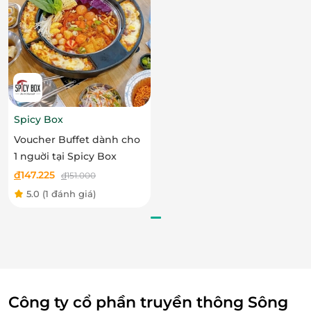
Trong hành trình kéo dài khoảng 1 giờ trên tàu, du
khách sẽ được
chiêm ngưỡng những cây cầu nổi
tiếng
của Đà Nẵng như:
Cầu Rồng
– phun lửa và phun nước độc đáo vào
các tối
thứ 6, 7, Chủ nhật
Cầu Tình Yêu
,
cầu sông Hàn quay
,
cầu Thuận
Spicy Box
Phước…
– nổi bật giữa ánh đèn rực rỡ phản chiếu
Voucher Buffet dành cho
xuống mặt nước
1 nguời tại Spicy Box
Mọi khung hình tại đây đều mang đến cảm giác nên
đ
147.225
đ
151.000
thơ, lý tưởng để lưu giữ những khoảnh khắc đáng
5.0
(1 đánh giá)
nhớ.
Công ty cổ phần truyền thông Sông