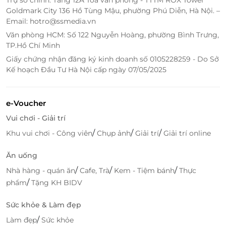
Goldmark City 136 Hồ Tùng Mậu, phường Phú Diễn, Hà Nội. –
Ngoài ẩm thực và ngắm cảnh, chuyến đi còn trở nên
Email: hotro@ssmedia.vn
sống động hơn với các hoạt động giải trí:
Văn phòng HCM: Số 122 Nguyễn Hoàng, phường Bình Trưng,
Xem múa Chăm truyền thống
– đậm chất văn
TP.Hồ Chí Minh
hóa miền Trung
Giấy chứng nhận đăng ký kinh doanh số 0105228259 - Do Sở
Âm nhạc du dương
, chương trình
karaoke thư
Kế hoạch Đầu Tư Hà Nội cấp ngày 07/05/2025
giãn
e-Voucher
Vui chơi - Giải trí
/
/
/
Khu vui chơi - Công viên
Chụp ảnh
Giải trí
Giải trí online
Ăn uống
/
/
/
Nhà hàng - quán ăn
Cafe, Trà
Kem - Tiệm bánh
Thực
/
phẩm
Tặng KH BIDV
Sức khỏe & Làm đẹp
/
Làm đẹp
Sức khỏe