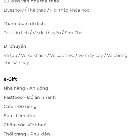
Sự kiện văn hóa thể thao
và cảnh đẹp hoàn hảo ngay giữa trung tâm Đà Nẵng.
/
/
Liveshow
Thể thao
Hội thảo khóa học
Hãy
đặt dịch vụ tiện lợi
tại LifeLink và tận hưởng
ngay
voucher giảm giá
cho vé du ngoạn và ăn tối
Tham quan du lịch
trên Tàu DaNang Dragon Cruise. Trải nghiệm đẳng
/
/
Tour du lịch
Vé du thuyền
Sim Thẻ
cấp – giá cả hợp lý – chỉ có tại
LifeLink
!
Di chuyển
LifeLink
/
/
/
/
Vé tàu
Vé xe khách
Vé cáp treo
Vé máy bay
Vé phòng
chờ sân bay
e-Gift
Nhà hàng - Ăn uống
Fastfood - Đồ ăn nhanh
Cafe - Đồ uống
Spa - Làm đẹp
Chăm sóc sức khoẻ
Thời trang - Phụ kiện