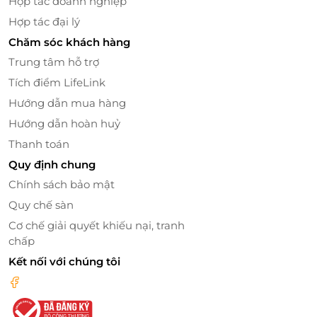
Hợp tác doanh nghiệp
Hành trình dọc sông Sài Gòn của SaiGon Princess sẽ
Hợp tác đại lý
đưa bạn đi qua hàng loạt các biểu tượng nổi tiếng:
Chăm sóc khách hàng
từ Vinhomes Central Park, Landmark 81 cho đến
Bitexco sáng rực về đêm. Không chỉ vậy, tầng sky
Trung tâm hỗ trợ
view là góc ngắm thành phố lý tưởng, ban ngày yên
Tích điểm LifeLink
ả còn buổi tối trở thành sàn nhạc sống, khiêu vũ
Hướng dẫn mua hàng
hoặc khu sân khấu nghệ thuật đặc biệt.
Hướng dẫn hoàn huỷ
Thanh toán
Quy định chung
Chính sách bảo mật
Quy chế sàn
Cơ chế giải quyết khiếu nại, tranh
chấp
Kết nối với chúng tôi