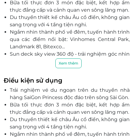
Bữa tối thực đơn 3 món đặc biệt, kết hợp ẩm
thực đẳng cấp và cảnh quan ven sông lãng mạn.
Du thuyền thiết kế châu Âu cổ điển, không gian
sang trọng với 4 tầng tiện nghi.
Ngắm nhìn thành phố về đêm, tuyến hành trình
qua các điểm nổi bật: Vinhomes Central Park,
Landmark 81, Bitexco…
Sun deck sky view 360 độ - trải nghiệm góc nhìn
toàn cảnh thành phố và sông nước.
Xem thêm
Đội ngũ phục vụ chuyên nghiệp, nhà hàng trên
tàu mang lại cảm giác riêng tư, đẳng cấp.
Điều kiện sử dụng
Khám phá không gian nghệ thuật: nhạc sống,
Trải nghiệm vé du ngoạn trên du thuyền nhà
khiêu vũ, các chương trình biểu diễn theo lịch
hàng SaiGon Princess độc đáo trên sông Sài Gòn.
trình.
Bữa tối thực đơn 3 món đặc biệt, kết hợp ẩm
Đặt deal trên LifeLink, nhận voucher ưu đãi
thực đẳng cấp và cảnh quan ven sông lãng mạn.
nhanh chóng, giữ chỗ dễ dàng cho dịp đặc biệt.
Du thuyền thiết kế châu Âu cổ điển, không gian
sang trọng với 4 tầng tiện nghi.
Ngắm nhìn thành phố về đêm, tuyến hành trình