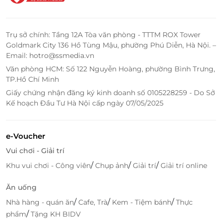
Đặt deal ưu đãi chất lượng
cùng LifeLink
Trụ sở chính: Tầng 12A Tòa văn phòng - TTTM ROX Tower
LifeLink là địa chỉ tin cậy cho khách hàng yêu thích
Goldmark City 136 Hồ Tùng Mậu, phường Phú Diễn, Hà Nội. –
các trải nghiệm du lịch - giải trí khác biệt với mức giá
Email: hotro@ssmedia.vn
ưu đãi hấp dẫn, quy trình đặt vé nhanh, thanh toán
Văn phòng HCM: Số 122 Nguyễn Hoàng, phường Bình Trưng,
an toàn và đảm bảo quyền lợi minh bạch khi sử
TP.Hồ Chí Minh
dụng dịch vụ cao cấp.
Giấy chứng nhận đăng ký kinh doanh số 0105228259 - Do Sở
Kế hoạch Đầu Tư Hà Nội cấp ngày 07/05/2025
Khách hàng nhận được gì từ LifeLink?
Lựa chọn đa dạng các deal du lịch - giải trí sang
trọng cho mọi nhu cầu và đối tượng.
e-Voucher
Voucher điện tử xác nhận nhanh, giữ chỗ dễ
Vui chơi - Giải trí
dàng, không cần xếp hàng.
/
/
/
Khu vui chơi - Công viên
Chụp ảnh
Giải trí
Giải trí online
Đội ngũ tư vấn, hỗ trợ tận tâm từ khâu đặt chỗ
đến khi hết hành trình.
Ăn uống
Dịch vụ uy tín, minh bạch, cam kết đúng thông
/
/
/
Nhà hàng - quán ăn
Cafe, Trà
Kem - Tiệm bánh
Thực
tin từ đối tác.
/
phẩm
Tặng KH BIDV