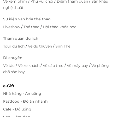
/
/
/
Vé xem phim
Khu vui chơi
Điểm tham quan
Sân khấu
nghệ thuật
Sự kiện văn hóa thể thao
/
/
Liveshow
Thể thao
Hội thảo khóa học
Tham quan du lịch
/
/
Tour du lịch
Vé du thuyền
Sim Thẻ
Di chuyển
/
/
/
/
Vé tàu
Vé xe khách
Vé cáp treo
Vé máy bay
Vé phòng
chờ sân bay
e-Gift
Nhà hàng - Ăn uống
Fastfood - Đồ ăn nhanh
Cafe - Đồ uống
Spa - Làm đẹp