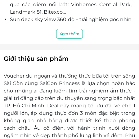
qua các điểm nổi bật: Vinhomes Central Park,
Landmark 81, Bitexco…
Sun deck sky view 360 độ – trải nghiệm góc nhìn
toàn cảnh thành phố và sông nước.
Đội ngũ phục vụ chuyên nghiệp, nhà hàng trên
Xem thêm
tàu mang lại cảm giác riêng tư, đẳng cấp.
Khám phá không gian nghệ thuật: nhạc sống,
khiêu vũ, các chương trình biểu diễn theo lịch
Giới thiệu sản phẩm
trình.
Đặt deal trên LifeLink, nhận voucher ưu đãi
Voucher du ngoạn và thưởng thức bữa tối trên sông
nhanh chóng, giữ chỗ dễ dàng cho dịp đặc biệt.
Sài Gòn cùng SaiGon Princess là lựa chọn hoàn hảo
cho những ai đang kiếm tìm trải nghiệm ẩm thực -
giải trí đẳng cấp trên du thuyền sang trọng bậc nhất
TP. Hồ Chí Minh. Deal này mang tới ưu đãi vé cho 1
người lớn, áp dụng thực đơn 3 món đặc biệt trong
không gian nhà hàng được thiết kế theo phong
cách châu Âu cổ điển, với hành trình xuôi dòng
ngắm nhìn vẻ đẹp thành phố lung linh về đêm. Phù