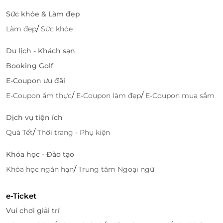
Tận hưởng khoảnh khắc đẳng cấp - Đặt deal
Sức khỏe & Làm đẹp
ngay hôm nay
/
Làm đẹp
Sức khỏe
Số lượng chỗ trên du thuyền giới hạn cho mỗi hành
trình thưởng ngoạn, hãy chủ động đặt voucher
Du lịch - Khách sạn
qua
LifeLink
để giữ trọn vẹn ưu đãi cho dịp cuối
Booking Golf
tuần hoặc những buổi kỷ niệm quan trọng của bạn
cùng người thân yêu. Một bữa tối đặc sắc, trải
E-Coupon ưu đãi
nghiệm độc nhất chỉ có tại SaiGon Princess đang
/
/
E-Coupon ẩm thực
E-Coupon làm đẹp
E-Coupon mua sắm
chờ đón bạn.
Dịch vụ tiện ích
/
Quà Tết
Thời trang - Phụ kiện
Lifelink
Khóa học - Đào tạo
/
Khóa học ngắn hạn
Trung tâm Ngoại ngữ
e-Ticket
Vui chơi giải trí