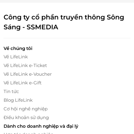
Công ty cổ phần truyền thông Sông
Sáng - SSMEDIA
Về chúng tôi
Thực đơn 3 món đặc biệt
Về LifeLink
Về LifeLink e-Ticket
Gói voucher áp dụng thực đơn 3 món (3 course
menu) được đầu bếp chọn lọc tinh tế, kết hợp hài
Về LifeLink e-Voucher
hòa giữa ẩm thực Á - Âu, nguyên liệu tươi ngon đặc
Về LifeLink e-Gift
sản địa phương và cách trình bày chuẩn nhà hàng
Tin tức
cao cấp. Thực khách vừa thưởng thức bữa tối vừa trải
Blog LifeLink
nghiệm không gian mở, lãng mạn chỉ có tại du
Cơ hội nghề nghiệp
thuyền SaiGon Princess.
Điều khoản sử dụng
Trải nghiệm không gian - cảnh quan ngoạn
Dành cho doanh nghiệp và đại lý
mục