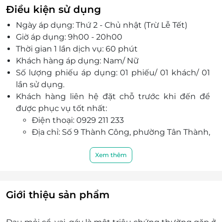
Điều kiện sử dụng
Ngày áp dụng: Thứ 2 - Chủ nhật (Trừ Lễ Tết)
Giờ áp dụng: 9h00 - 20h00
Thời gian 1 lần dịch vụ: 60 phút
Khách hàng áp dụng: Nam/ Nữ
Số lượng phiếu áp dụng: 01 phiếu/ 01 khách/ 01
lần sử dụng.
Khách hàng liên hệ đặt chỗ trước khi đến để
được phục vụ tốt nhất:
Điện thoại: 0929 211 233
Địa chỉ: Số 9 Thành Công, phường Tân Thành,
quận Tân Phú, TP. Hồ Chí Minh
Một khách hàng được mua nhiều phiếu.
Xem thêm
Phiếu không có giá trị quy đổi thành tiền mặt,
không trả lại tiền thừa.
Không áp dụng đồng thời với chương trình
Giới thiệu sản phẩm
khuyến mại khác