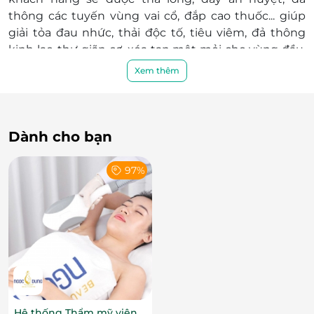
thông các tuyến vùng vai cổ, đắp cao thuốc... giúp
giải tỏa đau nhức, thải độc tố, tiêu viêm, đả thông
kinh lạc, thư giãn cơ, xóa tan mệt mỏi cho vùng đầu,
cổ, vai, gáy.
Xem thêm
Dành cho bạn
97%
Hệ thống Thẩm mỹ viện