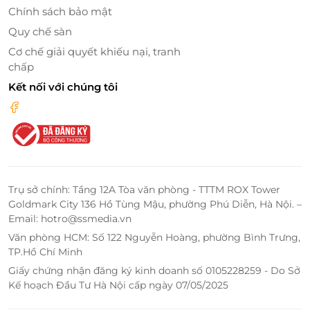
Chính sách bảo mật
tình cùng chất lượng dịch vụ đẳng cấp, Lotus Spa sẽ
mang đến sự hài lòng nhất tới mọi khách hàng.
Quy chế sàn
Cơ chế giải quyết khiếu nại, tranh
Truy cập
dealtoday
để sở hữu vô vàn deal sức khỏe -
chấp
làm đẹp hấp dẫn bạn nhé!
Kết nối với chúng tôi
LifeLink
Trụ sở chính: Tầng 12A Tòa văn phòng - TTTM ROX Tower
Goldmark City 136 Hồ Tùng Mậu, phường Phú Diễn, Hà Nội. –
Email: hotro@ssmedia.vn
Văn phòng HCM: Số 122 Nguyễn Hoàng, phường Bình Trưng,
TP.Hồ Chí Minh
Giấy chứng nhận đăng ký kinh doanh số 0105228259 - Do Sở
Kế hoạch Đầu Tư Hà Nội cấp ngày 07/05/2025