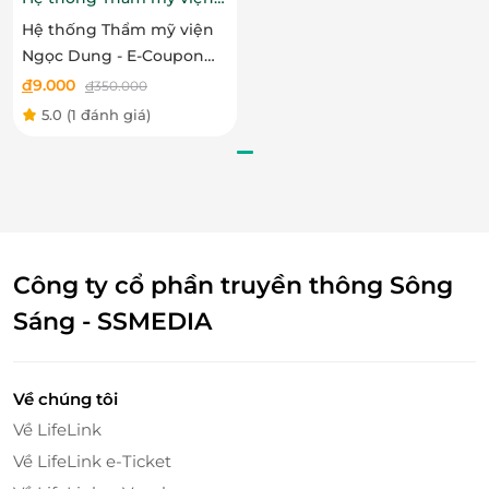
Bên cạnh đó, bạn sẽ có những giây phút thư giãn với
Ngọc Dung
Hệ thống Thẩm mỹ viện
xông máy ngải cứu giúp điều khí, giảm đau, ôn
Ngọc Dung - E-Coupon
thông khí huyết, phòng ngừa bệnh tật mang lại
ưu đãi trải nghiệm dịch
đ
9.000
đ
350.000
nhiều lợi ích cho sức khỏe.
vụ Triệt lông nách hoặc
5.0
(1 đánh giá)
bikini
Công ty cổ phần truyền thông Sông
Sáng - SSMEDIA
Về chúng tôi
Về LifeLink
Về LifeLink e-Ticket