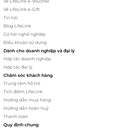
Lotus Spa sở hữu không gian rộng, thoáng đãng,
Về LifeLink e-Voucher
công nghệ tiên tiến, hiện đại cùng các sản phẩm
Về LifeLink e-Gift
thảo dược cao cấp, an toàn mang đến sự yên tâm,
Tin tức
tin tưởng cho mỗi khách hàng.
Blog LifeLink
Cơ hội nghề nghiệp
Điều khoản sử dụng
Dành cho doanh nghiệp và đại lý
Hợp tác doanh nghiệp
Hợp tác đại lý
Chăm sóc khách hàng
Trung tâm hỗ trợ
Tích điểm LifeLink
Hướng dẫn mua hàng
Hướng dẫn hoàn huỷ
Thanh toán
Quy định chung
Với đội ngũ nhân viên chuyên nghiệp, chu đáo, nhiệt