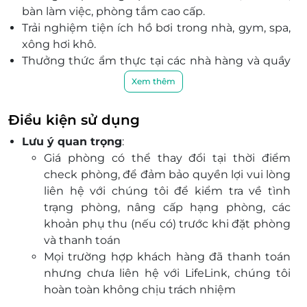
bàn làm việc, phòng tắm cao cấp.
Trải nghiệm tiện ích hồ bơi trong nhà, gym, spa,
xông hơi khô.
Thưởng thức ẩm thực tại các nhà hàng và quầy
bar đa dạng ngay trong khách sạn.
Xem thêm
Dịch vụ chuyên nghiệp, đội ngũ nhân viên tận
tình, chu đáo, chuẩn 5 sao quốc tế.
Điều kiện sử dụng
Tọa lạc tại số 27 đường Trần Phú, trên tuyến phố
Lưu ý quan trọng
:
huyết mạch và sầm uất, thuận tiện cho việc di
Giá phòng có thể thay đổi tại thời điểm
chuyển đến các khu hành chính, trung tâm
check phòng, để đảm bảo quyền lợi vui lòng
thương mại và các điểm tham quan nổi tiếng
liên hệ với chúng tôi để kiểm tra về tình
như cầu Hàm Rồng hay biển Sầm Sơn.
trạng phòng, nâng cấp hạng phòng, các
Đặt phòng qua LifeLink nhanh chóng, tiện lợi và
khoản phụ thu (nếu có) trước khi đặt phòng
nhận ưu đãi hấp dẫn.
và thanh toán
Mọi trường hợp khách hàng đã thanh toán
nhưng chưa liên hệ với LifeLink, chúng tôi
hoàn toàn không chịu trách nhiệm
Dịch vụ bao gồm: