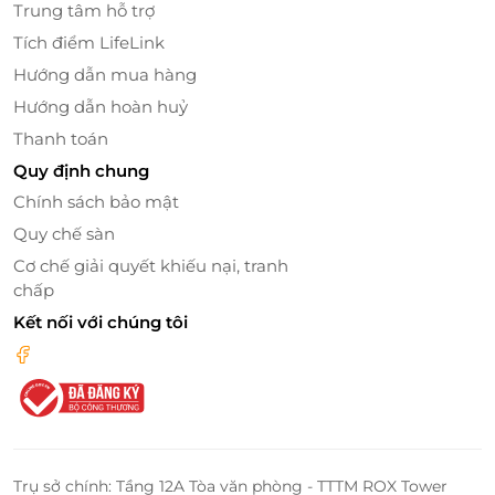
Trung tâm hỗ trợ
Tích điểm LifeLink
Hồ bơi trong nhà hiện đại:
Không gian thoáng
mát, sạch sẽ, thích hợp thư giãn hay vận động
Hướng dẫn mua hàng
nhẹ nhàng trong ngày.
Hướng dẫn hoàn huỷ
Phòng gym đầy đủ trang thiết bị:
Thiết kế rộng
Thanh toán
rãi, năng động, tích hợp nhiều máy tập hiện đại
Quy định chung
phục vụ nhu cầu rèn luyện sức khỏe.
Chính sách bảo mật
Spa & phòng xông hơi khô:
Giúp cơ thể được
thư giãn sâu, giải tỏa căng thẳng, phục hồi năng
Quy chế sàn
lượng sau ngày dài.
Cơ chế giải quyết khiếu nại, tranh
Hệ thống nhà hàng & quầy bar phong phú:
Từ
chấp
tinh hoa ẩm thực Á – Âu đến các món đặc sản
Kết nối với chúng tôi
địa phương, tất cả đều được chế biến bởi các
đầu bếp chuyên nghiệp.
Trung tâm hội nghị – sự kiện đẳng cấp:
Không
gian rộng lớn, trang bị âm thanh – ánh sáng hiện
đại, đáp ứng mọi nhu cầu hội họp và sự kiện.
Trụ sở chính: Tầng 12A Tòa văn phòng - TTTM ROX Tower