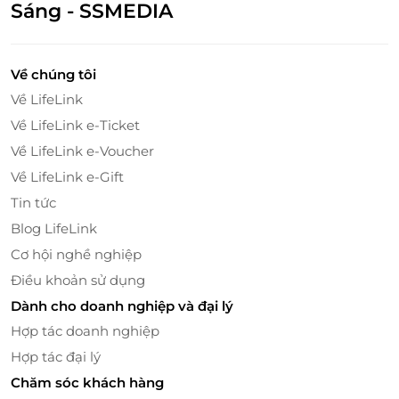
Sáng - SSMEDIA
Về chúng tôi
Về LifeLink
Về LifeLink e-Ticket
Về LifeLink e-Voucher
Về LifeLink e-Gift
Tin tức
Blog LifeLink
Cơ hội nghề nghiệp
Điều khoản sử dụng
Dành cho doanh nghiệp và đại lý
Hệ thống tiện ích 5 sao – Trọn vẹn mọi trải
nghiệm
Hợp tác doanh nghiệp
Lưu trú tại Meliá Vinpearl Thanh Hóa, quý khách
Hợp tác đại lý
được tận hưởng hệ thống tiện ích hoàn chỉnh, đạt
Chăm sóc khách hàng
chuẩn dịch vụ quốc tế: