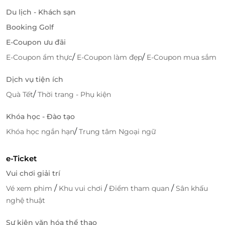
Du lịch - Khách sạn
Dịch vụ chuyên nghiệp – Tận tâm từng chi tiết
Booking Golf
Meliá Vinpearl Thanh Hóa được đánh giá cao bởi:
E-Coupon ưu đãi
Đội ngũ nhân viên
nhiệt tình – chu đáo – chuyên
/
/
E-Coupon ẩm thực
E-Coupon làm đẹp
E-Coupon mua sắm
nghiệp
Tinh thần phục vụ chuẩn 5 sao
Dịch vụ tiện ích
Tốc độ hỗ trợ nhanh chóng, thân thiện
/
Quà Tết
Thời trang - Phụ kiện
Mỗi du khách đến đây đều cảm nhận được sự trân
Khóa học - Đào tạo
trọng và chăm sóc tận tâm.
/
Khóa học ngắn hạn
Trung tâm Ngoại ngữ
e-Ticket
Vui chơi giải trí
/
/
/
Vé xem phim
Khu vui chơi
Điểm tham quan
Sân khấu
nghệ thuật
Sự kiện văn hóa thể thao