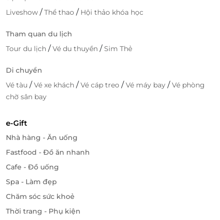
/
/
Liveshow
Thể thao
Hội thảo khóa học
Tham quan du lịch
/
/
Tour du lịch
Vé du thuyền
Sim Thẻ
Di chuyển
/
/
/
/
Vé tàu
Vé xe khách
Vé cáp treo
Vé máy bay
Vé phòng
chờ sân bay
e-Gift
Nhà hàng - Ăn uống
Fastfood - Đồ ăn nhanh
LifeLink – Nền tảng đặt dịch vụ thông
Cafe - Đồ uống
minh, ưu đãi hấp dẫn
Spa - Làm đẹp
Ưu điểm khi đặt Deluxe Room qua LifeLink
Chăm sóc sức khoẻ
Đặt dịch vụ nhanh chóng, thuận tiện
Thời trang - Phụ kiện
Nhận ưu đãi tốt với
voucher giảm giá, nghỉ