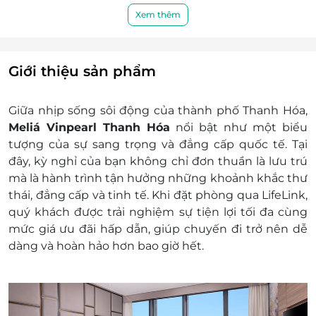
Hạng phòng: Deluxe
Xem thêm
Bao gồm: King Bed
Hướng nhìn: City view
Diện tích phòng: 32m2
Giới thiệu sản phẩm
Tiện nghi: Phòng ngủ được trang bị đầy
đủ các trang thiết bị hiện đại
Giữa nhịp sống sôi động của thành phố Thanh Hóa,
Tiện ích khác:
Meliá Vinpearl Thanh Hóa
nổi bật như một biểu
Bao gồm bữa sáng hàng ngày
tượng của sự sang trọng và đẳng cấp quốc tế. Tại
Miễn phí nước uống mỗi ngày trong
đây, kỳ nghỉ của bạn không chỉ đơn thuần là lưu trú
phòng
mà là hành trình tận hưởng những khoảnh khắc thư
Miễn phí sử dụng Gym, bể bợi và phòng
thái, đẳng cấp và tinh tế. Khi đặt phòng qua LifeLink,
xông hợi
quý khách được trải nghiệm sự tiện lợi tối đa cùng
Miễn phí truy cập internet trong phòng
mức giá ưu đãi hấp dẫn, giúp chuyến đi trở nên dễ
và các khu vực khác
dàng và hoàn hảo hơn bao giờ hết.
Giá trên đã bao gồm phí phục vụ và thuế
GTGT
Dịch vụ không bao gồm:
Chi phí cá nhân và các
chi phí phát sinh khác