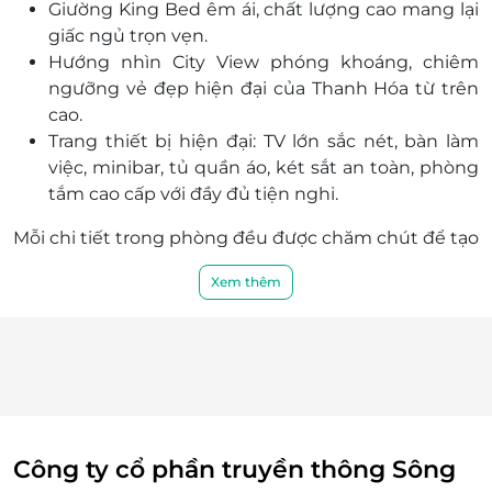
Giường King Bed
êm ái, chất lượng cao mang lại
Văn phòng HCM: 028 6680 8757
giấc ngủ trọn vẹn.
Điều kiện hoãn/huỷ phòng:
Hướng nhìn City View
phóng khoáng, chiêm
Hủy trước 30 ngày miễn phí; tính phí dịch vụ
ngưỡng vẻ đẹp hiện đại của Thanh Hóa từ trên
LifeLink.vn
cao.
Hủy phòng từ 15 ngày đến ngày khách đến
Trang thiết bị hiện đại
: TV lớn sắc nét, bàn làm
lưu trú 100% voucher. Không hủy, hoàn, thay
việc, minibar, tủ quần áo, két sắt an toàn, phòng
đổi các ngày cao điểm và Lễ Tết
tắm cao cấp với đầy đủ tiện nghi.
Điều kiện khác:
Áp dụng 01 e-Voucher/e-Coupon cho 02
Mỗi chi tiết trong phòng đều được chăm chút để tạo
khách
nên không gian vừa sang trọng, vừa ấm cúng – phù
Một khách hàng được mua nhiều e-
Xem thêm
hợp cho cả du lịch nghỉ dưỡng lẫn công tác.
Voucher/e-Coupon
e-Voucher/e-Coupon không có giá trị quy đổi
thành tiền mặt, không trả lại tiền thừa
Không áp dụng đồng thời với chương trình
khuyến mại khác.
Công ty cổ phần truyền thông Sông