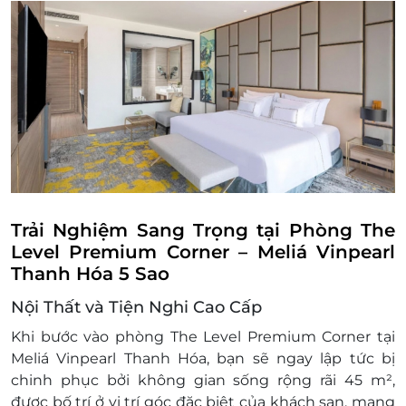
Chính sách trẻ em và phụ thu khác:
Trẻ em trên 11 tuổi được tính như người lớn.
Trẻ em dưới 6 tuổi ngủ chung giường với bố
mẹ được miễn phí
Trẻ em từ 6 đến 11 tuổi ngủ chung giường
với bố mẹ được tính phí ăn sáng là 270.000
VNĐ/ngày. Trẻ em dưới 6 tuổi được miễn phí
ăn sáng
Điều kiện đặt & nhận phòng:
Đặt ít nhất 7 - 10 ngày trước ngày đến lưu trú
(tùy tình trạng phòng). Giai đoạn cao điểm
Trải Nghiệm Sang Trọng tại Phòng The
cần đặt trước 3 tuần
Level Premium Corner – Meliá Vinpearl
Giờ nhận phòng: Sau 14h00 / Giờ trả phòng:
Thanh Hóa 5 Sao
Trước 12h00
Nội Thất và Tiện Nghi Cao Cấp
Check in sớm - Check out muộn: tùy thuộc
vào tình trạng phòng và có thể sẽ phụ thu
Khi bước vào phòng The Level Premium Corner tại
theo quy định của khách sạn
Meliá Vinpearl Thanh Hóa, bạn sẽ ngay lập tức bị
Hotline đặt phòng & tư vấn (9h-20h): 1900
chinh phục bởi không gian sống rộng rãi 45 m²,
2065 / 0702 804 262
được bố trí ở vị trí góc đặc biệt của khách sạn, mang