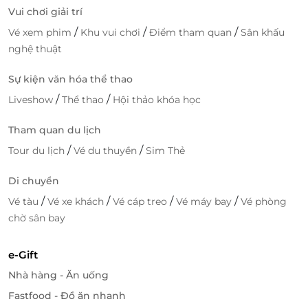
Tiện Lợi Và Ưu Đãi
Vui chơi giải trí
/
/
/
Vé xem phim
Khu vui chơi
Điểm tham quan
Sân khấu
LifeLink mang đến giải pháp đặt dịch vụ thông
nghệ thuật
minh, giúp bạn nhanh chóng sở hữu
voucher giảm
giá, nghỉ dưỡng
tại Meliá Vinpearl Thanh Hóa 5 sao.
Sự kiện văn hóa thể thao
Chỉ vài thao tác trên website, bạn có thể lựa chọn
/
/
ngày lưu trú và tận hưởng ưu đãi hấp dẫn.
Liveshow
Thể thao
Hội thảo khóa học
Trải Nghiệm Đặt Dịch Vụ Dễ Dàng
Tham quan du lịch
/
/
Tour du lịch
Vé du thuyền
Sim Thẻ
Với LifeLink, mọi thủ tục trở nên dễ dàng, không
rườm rà. Bạn có thể hoàn toàn yên tâm đặt
voucher
Di chuyển
giảm giá, nghỉ dưỡng
mà không cần lo lắng về các
/
/
/
/
chi tiết phức tạp – tất cả đều được LifeLink chuẩn
Vé tàu
Vé xe khách
Vé cáp treo
Vé máy bay
Vé phòng
hóa, minh bạch và nhanh chóng.
chờ sân bay
Đừng bỏ lỡ cơ hội tận hưởng kỳ nghỉ sang trọng tại
e-Gift
Meliá Vinpearl Thanh Hóa với
voucher giảm giá, nghỉ
Nhà hàng - Ăn uống
dưỡng
từ LifeLink.
Fastfood - Đồ ăn nhanh
Đặt ngay hôm nay trên website
LifeLink
để nhận ưu