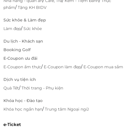
/
/
/
Nhà hàng - quán ăn
Cafe, Trà
Kem - Tiệm bánh
Thực
/
phẩm
Tặng KH BIDV
Sức khỏe & Làm đẹp
/
Làm đẹp
Sức khỏe
Du lịch - Khách sạn
Booking Golf
E-Coupon ưu đãi
/
/
E-Coupon ẩm thực
E-Coupon làm đẹp
E-Coupon mua sắm
Dịch vụ tiện ích
/
Quà Tết
Thời trang - Phụ kiện
Khóa học - Đào tạo
/
Khóa học ngắn hạn
Trung tâm Ngoại ngữ
LifeLink – Nền Tảng Đặt Dịch Vụ Thông
Minh
e-Ticket