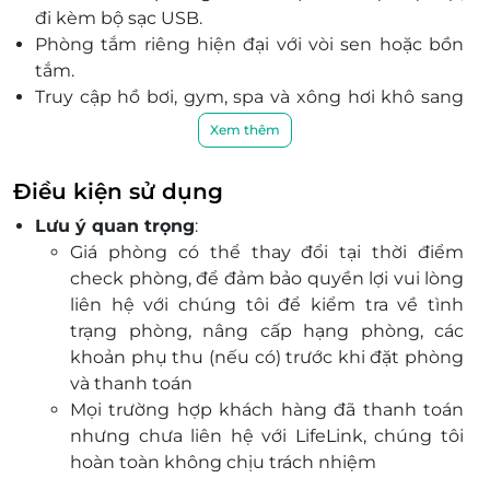
đi kèm bộ sạc USB.
Phòng tắm riêng hiện đại với vòi sen hoặc bồn
tắm.
Truy cập hồ bơi, gym, spa và xông hơi khô sang
trọng.
Xem thêm
Thưởng thức ẩm thực đa dạng ngay tại khách
sạn.
Điều kiện sử dụng
Tọa lạc tại số 27 đường Trần Phú, trên tuyến phố
Lưu ý quan trọng
:
huyết mạch và sầm uất, thuận tiện cho việc di
Giá phòng có thể thay đổi tại thời điểm
chuyển đến các khu hành chính, trung tâm
check phòng, để đảm bảo quyền lợi vui lòng
thương mại và các điểm tham quan nổi tiếng
liên hệ với chúng tôi để kiểm tra về tình
như cầu Hàm Rồng hay biển Sầm Sơn.
trạng phòng, nâng cấp hạng phòng, các
Dịch vụ chuyên nghiệp, nhân viên tận tâm; đặt
khoản phụ thu (nếu có) trước khi đặt phòng
phòng qua LifeLink tiện lợi và ưu đãi hấp dẫn.
và thanh toán
Mọi trường hợp khách hàng đã thanh toán
nhưng chưa liên hệ với LifeLink, chúng tôi
hoàn toàn không chịu trách nhiệm
Dịch vụ bao gồm: