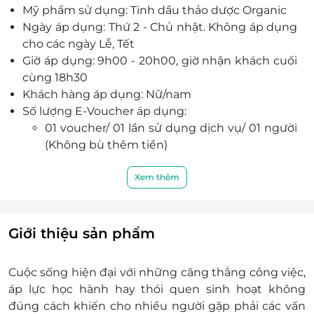
Mỹ phẩm sử dụng: Tinh dầu thảo dược Organic
Đội ngũ nhân viên tại spa đều là những chuyên
Ngày áp dụng: Thứ 2 - Chủ nhật. Không áp dụng
gia có tay nghề cao, được đào tạo bài bản về các
cho các ngày Lễ, Tết
liệu pháp dưỡng sinh và massage trị liệu.
Giờ áp dụng: 9h00 - 20h00, giờ nhận khách cuối
cùng 18h30
Khách hàng áp dụng: Nữ/nam
Số lượng E-Voucher áp dụng:
01 voucher/ 01 lần sử dụng dịch vụ/ 01 người
(Không bù thêm tiền)
Một khách hàng được dùng tối đa 1 voucher
cho bản thân
Xem thêm
Khách hàng vui lòng liên hệ trước khi qua spa để
được phục vụ tốt nhất:
Địa chỉ: 2/224 Trung Kính, Phường Yên Hòa,
Giới thiệu sản phẩm
quận Cầu Giấy, Hà Nội
Hotline: 0328 228 338 – 0972 894 768
Cuộc sống hiện đại với những căng thẳng công việc,
Điều kiện khác
áp lực học hành hay thói quen sinh hoạt không
E-Voucher/E-Coupon không có giá trị quy
đúng cách khiến cho nhiều người gặp phải các vấn
đổi thành tiền mặt, không trả lại tiền thừa.