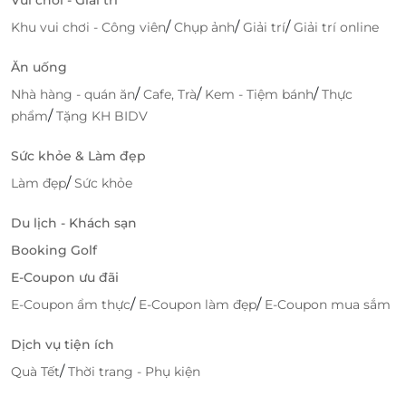
/
/
/
Khu vui chơi - Công viên
Chụp ảnh
Giải trí
Giải trí online
Ăn uống
/
/
/
Nhà hàng - quán ăn
Cafe, Trà
Kem - Tiệm bánh
Thực
/
phẩm
Tặng KH BIDV
Sức khỏe & Làm đẹp
Đặt Lịch Thảo Mộc Delight Dưỡng Sinh
/
Làm đẹp
Sức khỏe
Qua LifeLink: Giá Ưu Đãi, Tiện Lợi
Tiện Lợi và Nhanh Chóng
Du lịch - Khách sạn
Booking Golf
Việc đặt lịch qua
LifeLink
giúp bạn tiết kiệm thời
gian và công sức, vì chỉ với vài thao tác đơn giản trên
E-Coupon ưu đãi
điện thoại hoặc máy tính, bạn đã có thể lên lịch hẹn
/
/
E-Coupon ẩm thực
E-Coupon làm đẹp
E-Coupon mua sắm
tại Thảo Mộc Delight Dưỡng Sinh một cách nhanh
chóng và dễ dàng. Bạn có thể lựa chọn dịch vụ yêu
Dịch vụ tiện ích
thích, chọn thời gian phù hợp với mình và hoàn tất
/
Quà Tết
Thời trang - Phụ kiện
việc đặt lịch chỉ trong vài phút.