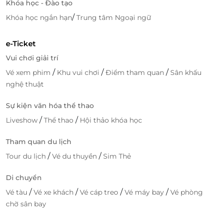
Khóa học - Đào tạo
Ưu Đãi Đặc Biệt Khi Đặt Qua LifeLink
/
Khóa học ngắn hạn
Trung tâm Ngoại ngữ
Bên cạnh sự tiện lợi,
LifeLink
còn mang đến cho bạn
nhiều ưu đãi hấp dẫn khi đặt lịch các dịch vụ tại Thảo
e-Ticket
Mộc Delight Dưỡng Sinh. Bạn sẽ được hưởng mức
Vui chơi giải trí
giá ưu đãi đặc biệt, giúp tiết kiệm chi phí mà vẫn có
thể tận hưởng các liệu trình dưỡng sinh chất lượng
/
/
/
Vé xem phim
Khu vui chơi
Điểm tham quan
Sân khấu
cao như massage trị liệu cổ vai gáy,Ôn dưỡng tử
nghệ thuật
cung, Massage trị liệu chăm sóc thận, Gội đầu dưỡng
Sự kiện văn hóa thể thao
sinh hay các dịch vụ thư giãn khác. Đây là cơ hội
tuyệt vời để chăm sóc sức khỏe và thư giãn mà
/
/
Liveshow
Thể thao
Hội thảo khóa học
không cần lo lắng về chi phí.
Tham quan du lịch
Truy cập
LifeLink
để khám phá nhiều deal chăm sóc
/
/
Tour du lịch
Vé du thuyền
Sim Thẻ
sức khoẻ giá ưu đãi bạn nhé!
Di chuyển
/
/
/
/
Vé tàu
Vé xe khách
Vé cáp treo
Vé máy bay
Vé phòng
LifeLink
chờ sân bay