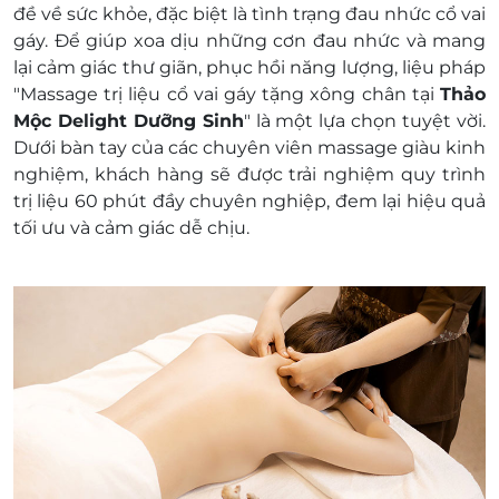
đề về sức khỏe, đặc biệt là tình trạng đau nhức cổ vai
Không áp dụng đồng thời với chương trình
gáy. Để giúp xoa dịu những cơn đau nhức và mang
khuyến mại khác
lại cảm giác thư giãn, phục hồi năng lượng, liệu pháp
Giá chưa bao gồm VAT, Khách hàng muốn
"Massage trị liệu cổ vai gáy tặng xông chân tại
Thảo
lấy hóa đơn vui lòng liên hệ NCC.
Mộc Delight Dưỡng Sinh
" là một lựa chọn tuyệt vời.
Dưới bàn tay của các chuyên viên massage giàu kinh
nghiệm, khách hàng sẽ được trải nghiệm quy trình
trị liệu 60 phút đầy chuyên nghiệp, đem lại hiệu quả
tối ưu và cảm giác dễ chịu.