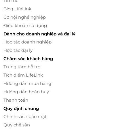
Tin tức
thư giãn toàn diện. Xông chân thảo mộc là một
Blog LifeLink
phương pháp dưỡng sinh cổ truyền, giúp làm ấm cơ
Cơ hội nghề nghiệp
thể, giảm căng thẳng, tăng cường lưu thông khí
huyết và thải độc hiệu quả. Các thảo mộc thiên
Điều khoản sử dụng
nhiên có tác dụng thư giãn, khử trùng và chăm sóc
Dành cho doanh nghiệp và đại lý
sức khỏe, giúp bạn cảm thấy thư giãn hoàn toàn và
Hợp tác doanh nghiệp
giải tỏa mọi lo âu, mệt mỏi.
Hợp tác đại lý
Chăm sóc khách hàng
Trung tâm hỗ trợ
Tích điểm LifeLink
Hướng dẫn mua hàng
Hướng dẫn hoàn huỷ
Thanh toán
Quy định chung
Chính sách bảo mật
Quy chế sàn