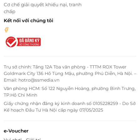
Không Gian Thư Giãn Tự Nhiên
Cơ chế giải quyết khiếu nại, tranh
chấp
Không gian tại Thảo Mộc Delight Dưỡng Sinh được
thiết kế với ánh sáng dịu nhẹ, âm nhạc thư giãn, và
Kết nối với chúng tôi
hương thơm từ các loại thảo mộc, khách hàng sẽ
được tận hưởng một không gian yên tĩnh và thanh
bình, hoàn toàn tách biệt khỏi sự ồn ào, bận rộn của
cuộc sống thường ngày. Đây chính là nơi lý tưởng để
bạn thư giãn, tái tạo lại năng lượng và cảm nhận sự
bình an trong tâm hồn. Cùng đội ngũ nhân viên là
Trụ sở chính: Tầng 12A Tòa văn phòng - TTTM ROX Tower
những chuyên gia có tay nghề cao, được đào tạo bài
Goldmark City 136 Hồ Tùng Mậu, phường Phú Diễn, Hà Nội. –
bản về các liệu pháp dưỡng sinh và massage trị liệu,
Email: hotro@ssmedia.vn
Thảo Mộc Delight Dưỡng Sinh cam kết mang đến
Văn phòng HCM: Số 122 Nguyễn Hoàng, phường Bình Trưng,
cho khách hàng những dịch vụ chất lượng và hiệu
TP.Hồ Chí Minh
quả nhất.
Giấy chứng nhận đăng ký kinh doanh số 0105228259 - Do Sở
Kế hoạch Đầu Tư Hà Nội cấp ngày 07/05/2025
e-Voucher
Vui chơi - Giải trí