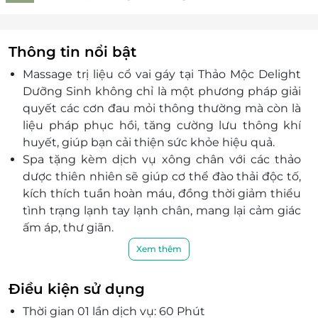
Thông tin nổi bật
Massage trị liệu cổ vai gáy tại Thảo Mộc Delight
Dưỡng Sinh không chỉ là một phương pháp giải
quyết các cơn đau mỏi thông thường mà còn là
liệu pháp phục hồi, tăng cường lưu thông khí
huyết, giúp bạn cải thiện sức khỏe hiệu quả.
Spa tặng kèm dịch vụ xông chân với các thảo
dược thiên nhiên sẽ giúp cơ thể đào thải độc tố,
kích thích tuần hoàn máu, đồng thời giảm thiểu
tình trạng lạnh tay lạnh chân, mang lại cảm giác
ấm áp, thư giãn.
Không gian Thảo Mộc Delight Dưỡng Sinh với
Xem thêm
ánh sáng dịu nhẹ, âm nhạc thư giãn, và hương
thơm từ các loại thảo mộc, khách hàng sẽ được
Điều kiện sử dụng
tận hưởng một không gian yên tĩnh và thanh
Thời gian 01 lần dịch vụ: 60 Phút
bình.