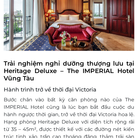
Giờ nhận phòng: Sau 14h00 / Giờ trả phòng:
Trước 12h00
Check in sớm - Check out muộn: tùy thuộc
vào tình trạng phòng và có thể sẽ phụ thu
theo quy định của khách sạn
Hotline đặt phòng & tư vấn (9h-20h): 1900
2065 / 0702 804 262
Văn phòng HCM: 028 6680 8757
Điều kiện lưu ý bắt buộc:
Trải nghiệm nghỉ dưỡng thượng lưu tại
Giá trên chỉ áp dụng cho ngày thường,
Heritage Deluxe – The IMPERIAL Hotel
không áp dụng cho lễ tết và mùa cao điểm
Vũng Tàu
Giá phòng sẽ được cập nhật thường xuyên,
Hành trình trở về thời đại Victoria
để đảm bảo quyền lợi vui lòng liên hệ với
chúng tôi để kiểm tra về tình trạng phòng,
Bước chân vào bất kỳ căn phòng nào của The
nâng cấp hạng phòng, các khoản phụ thu
IMPERIAL Hotel cũng là lúc bạn bắt đầu cuộc du
(nếu có) trước khi đặt phòng và thanh toán
hành ngược thời gian, trở về thời đại Victoria hoa lệ.
Mọi trường hợp khách hàng đã thanh toán
Hạng phòng
Heritage Deluxe
với diện tích rộng rãi
nhưng chưa liên hệ với LifeLink, chúng tôi
từ
35 – 45m²
, được thiết kế với các đường nét kiến
hoàn toàn không chịu trách nhiệm
trúc tinh xảo, trần cao thoáng đãng, thảm trải sàn