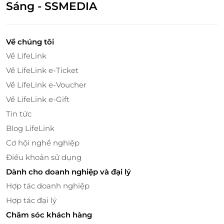
Sáng - SSMEDIA
Về chúng tôi
Về LifeLink
Về LifeLink e-Ticket
Bạn có thể lựa chọn giữa
01 giường đôi cỡ lớn (King
bed)
Về LifeLink e-Voucher
hoặc
02 giường đơn (Twin beds)
, phù hợp cho
mọi nhu cầu từ cặp đôi, nhóm bạn cho đến gia đình.
Về LifeLink e-Gift
Từ phòng nghỉ, bạn có thể phóng tầm mắt ngắm
Tin tức
nhìn
thành phố Vũng Tàu nhộn nhịp
hoặc thư thả
Blog LifeLink
chiêm ngưỡng
khung cảnh hồ bơi lấp lánh
, đón trọn
Cơ hội nghề nghiệp
ánh nắng dịu dàng mỗi sớm mai.
Điều khoản sử dụng
Dành cho doanh nghiệp và đại lý
Hợp tác doanh nghiệp
Hợp tác đại lý
Chăm sóc khách hàng