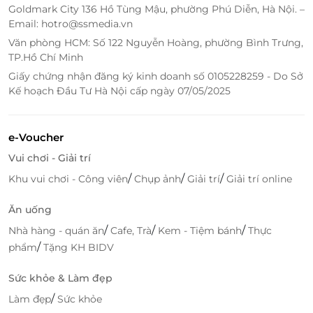
thích hợp cho cả khách đi công tác lẫn du lịch. Đặc
Goldmark City 136 Hồ Tùng Mậu, phường Phú Diễn, Hà Nội. –
biệt, hệ thống
phòng thông nhau
sẽ là lựa chọn
Email: hotro@ssmedia.vn
hoàn hảo cho nhóm khách lớn hoặc gia đình muốn
Văn phòng HCM: Số 122 Nguyễn Hoàng, phường Bình Trưng,
tận hưởng sự tiện nghi trong không gian kết nối
TP.Hồ Chí Minh
nhưng vẫn đảm bảo riêng tư.
Giấy chứng nhận đăng ký kinh doanh số 0105228259 - Do Sở
Kế hoạch Đầu Tư Hà Nội cấp ngày 07/05/2025
e-Voucher
Vui chơi - Giải trí
/
/
/
Khu vui chơi - Công viên
Chụp ảnh
Giải trí
Giải trí online
Ăn uống
/
/
/
Nhà hàng - quán ăn
Cafe, Trà
Kem - Tiệm bánh
Thực
/
phẩm
Tặng KH BIDV
Sức khỏe & Làm đẹp
/
Làm đẹp
Sức khỏe