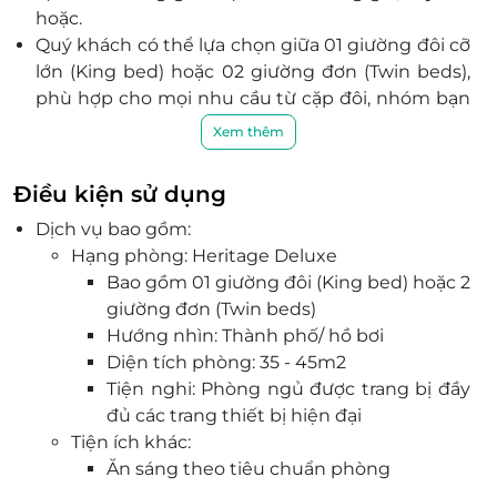
hoặc.
Quý khách có thể lựa chọn giữa
01 giường đôi cỡ
lớn (King bed)
hoặc
02 giường đơn (Twin beds)
,
phù hợp cho mọi nhu cầu từ cặp đôi, nhóm bạn
cho đến gia đình. Đi kèm với phòng nghỉ là bữa
Xem thêm
sáng chuẩn quốc tế, miễn phí sử dụng hồ bơi vô
cực, cùng với phòng tập gym hiện đại và phòng
Điều kiện sử dụng
sauna để phục hồi năng lượng và thư giãn hoàn
Dịch vụ bao gồm:
hảo.
Hạng phòng: Heritage Deluxe
The IMPERIAL Vung Tau Hotel cung cấp nhiều
Bao gồm 01 giường đôi (King bed) hoặc 2
tiện nghi giải trí như CLB bãi biển, spa cao cấp và
giường đơn (Twin beds)
trung tâm thể dục. Khách sạn có lễ tân 24 giờ,
Hướng nhìn: Thành phố/ hồ bơi
dịch vụ giữ hành lý và chỗ đỗ xe miễn phí.
Diện tích phòng: 35 - 45m2
Nhà hàng Dining Restaurant phục vụ các món
Tiện nghi: Phòng ngủ được trang bị đầy
Việt, Á và Âu, nổi bật với ẩm thực Thái, Nhật, Ấn.
đủ các trang thiết bị hiện đại
The Bistro chuyên món Trung Hoa, trong khi nhà
Tiện ích khác:
hàng La Sirena phục vụ hải sản tươi sống. Du
Ăn sáng theo tiêu chuẩn phòng
khách cũng có thể thư giãn tại Lobby Lounge
Trà, Café, nước uống đóng chai hằng