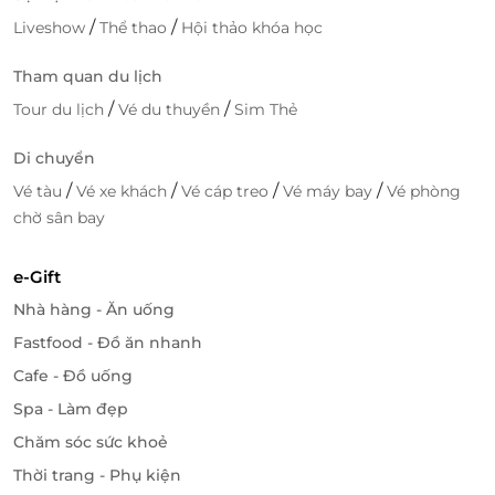
/
/
Liveshow
Thể thao
Hội thảo khóa học
Tham quan du lịch
/
/
Tour du lịch
Vé du thuyền
Sim Thẻ
Di chuyển
/
/
/
/
Vé tàu
Vé xe khách
Vé cáp treo
Vé máy bay
Vé phòng
chờ sân bay
e-Gift
Nhà hàng - Ăn uống
Fastfood - Đồ ăn nhanh
Cafe - Đồ uống
Spa - Làm đẹp
Chăm sóc sức khoẻ
Phong cách sống sang trọng – dễ dàng
Thời trang - Phụ kiện
chạm tới cùng LifeLink