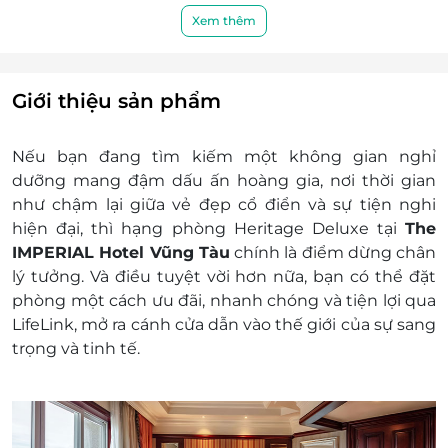
với đa dạng đồ uống.
ngày trong phòng
Xem thêm
Vị trí khách sạn thuận tiện, cách các điểm tham
Miễn phí sử dụng hồ bơi vô cực, phòng
quan như Ngọn hải đăng Vũng Tàu và Tượng
tập gym, sauna
Chúa Kitô Vua 2,2 km, Mũi Nghinh Phong 2,9 km,
Miễn phí sử dụng mạng Wi-fi
và cách sân bay Tân Sơn Nhất khoảng 100 km.
Giới thiệu sản phẩm
Giá trên đã bao gồm phí phục vụ và thuế
GTGT
Nếu bạn đang tìm kiếm một không gian nghỉ
Dịch vụ không bao gồm: Chi phí cá nhân và các
dưỡng mang đậm dấu ấn hoàng gia, nơi thời gian
chi phí phát sinh khác
như chậm lại giữa vẻ đẹp cổ điển và sự tiện nghi
Chính sách trẻ em và giường phụ:
hiện đại, thì hạng phòng
Heritage Deluxe tại
The
Trẻ em dưới 6 tuổi Không tính tiền ăn sáng
IMPERIAL Hotel Vũng Tàu
chính là điểm dừng chân
Trẻ em từ 06 - 11 tuổi VND 200,000 VNĐ/trẻ
lý tưởng. Và điều tuyệt vời hơn nữa, bạn có thể đặt
em/ngày
phòng một cách
ưu đãi, nhanh chóng và tiện lợi qua
Trẻ em từ 12 tuổi trở lên Phải mua thêm
LifeLink
, mở ra cánh cửa dẫn vào thế giới của sự sang
giường phụ có bao gồm bữa sáng 710,000
trọng và tinh tế.
VNĐ/trẻ em/đêm (Ngày thường)
Điều kiện đặt & nhận phòng: Đặt ít nhất 7 - 10
ngày trước ngày đến lưu trú (tùy tình trạng
phòng). Giai đoạn cao điểm cần đặt trước 3 tuần