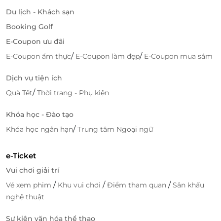
Du lịch - Khách sạn
Booking Golf
E-Coupon ưu đãi
/
/
E-Coupon ẩm thực
E-Coupon làm đẹp
E-Coupon mua sắm
Dịch vụ tiện ích
Đi kèm với phòng nghỉ là
bữa sáng chuẩn quốc tế
,
/
Quà Tết
Thời trang - Phụ kiện
mang đến khởi đầu trọn vẹn cho mỗi ngày. Bạn
cũng được
miễn phí sử dụng hồ bơi vô cực
, nơi bạn
Khóa học - Đào tạo
có thể thả mình giữa làn nước mát rượi, hướng ra
/
Khóa học ngắn hạn
Trung tâm Ngoại ngữ
biển trời bao la; cùng với
phòng tập gym hiện đại và
phòng sauna
để phục hồi năng lượng và thư giãn
e-Ticket
hoàn hảo.
Vui chơi giải trí
/
/
/
Vé xem phim
Khu vui chơi
Điểm tham quan
Sân khấu
nghệ thuật
Sự kiện văn hóa thể thao