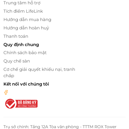
Trung tâm hỗ trợ
Tích điểm LifeLink
Hướng dẫn mua hàng
Hướng dẫn hoàn huỷ
Thanh toán
Quy định chung
Chính sách bảo mật
Quy chế sàn
Cơ chế giải quyết khiếu nại, tranh
chấp
Kết nối với chúng tôi
Đẳng cấp trong từng chi tiết
Không chỉ dừng lại ở vẻ ngoài lộng lẫy, mỗi phòng
Heritage Deluxe đều được bố trí
trạm làm việc riêng
,
Trụ sở chính: Tầng 12A Tòa văn phòng - TTTM ROX Tower