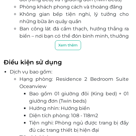
Phòng khách phong cách và thoáng đãng
Không gian bếp tiện nghi, lý tưởng cho
những bữa ăn quây quần
Ban công lát đá cẩm thạch, hướng thẳng ra
biển – nơi bạn có thể đón bình minh, thưởng
trà chiều hay đơn giản là thư giãn trong làn
Xem thêm
gió mát lành.
The IMPERIAL Vung Tau Hotel cung cấp nhiều
Điều kiện sử dụng
tiện nghi giải trí như CLB bãi biển, spa cao cấp và
Dịch vụ bao gồm:
trung tâm thể dục. Khách sạn có lễ tân 24 giờ,
Hạng phòng: Residence 2 Bedroom Suite
dịch vụ giữ hành lý và chỗ đỗ xe miễn phí.
Oceanview
Nhà hàng Dining Restaurant phục vụ các món
Bao gồm 01 giường đôi (King bed) + 01
Việt, Á và Âu, nổi bật với ẩm thực Thái, Nhật, Ấn.
giường đơn (Twin beds)
The Bistro chuyên món Trung Hoa, trong khi nhà
Hướng nhìn: Hướng biển
hàng La Sirena phục vụ hải sản tươi sống. Du
Diện tích phòng: 108 - 118m2
khách cũng có thể thư giãn tại Lobby Lounge
Tiện nghi: Phòng ngủ được trang bị đầy
với đa dạng đồ uống.
đủ các trang thiết bị hiện đại
Vị trí khách sạn thuận tiện, cách các điểm tham