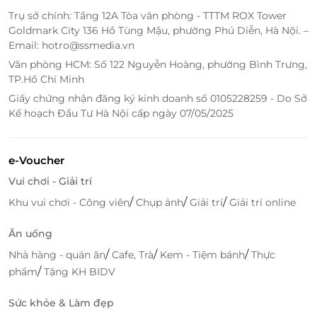
Trụ sở chính: Tầng 12A Tòa văn phòng - TTTM ROX Tower
Goldmark City 136 Hồ Tùng Mậu, phường Phú Diễn, Hà Nội. –
Email: hotro@ssmedia.vn
Văn phòng HCM: Số 122 Nguyễn Hoàng, phường Bình Trưng,
TP.Hồ Chí Minh
Giấy chứng nhận đăng ký kinh doanh số 0105228259 - Do Sở
Kế hoạch Đầu Tư Hà Nội cấp ngày 07/05/2025
e-Voucher
Tiện ích đỉnh cao – Dành riêng cho bạn
Vui chơi - Giải trí
Nghỉ dưỡng tại Residence 2 Bedroom Suite
/
/
/
Khu vui chơi - Công viên
Chụp ảnh
Giải trí
Giải trí online
Oceanview, bạn còn được tận hưởng hàng loạt tiện
ích cao cấp:
Ăn uống
Bữa sáng chuẩn quốc tế
/
/
với thực đơn phong
/
Nhà hàng - quán ăn
Cafe, Trà
Kem - Tiệm bánh
Thực
phú
/
phẩm
Tặng KH BIDV
Miễn phí sử dụng hồ bơi vô cực
hướng biển – nơi
Sức khỏe & Làm đẹp
bạn có thể đắm mình trong làn nước mát giữa