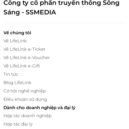
Công ty cổ phần truyền thông Sông
Sáng - SSMEDIA
Về chúng tôi
Về LifeLink
Về LifeLink e-Ticket
Về LifeLink e-Voucher
Từ ban công hướng biển đến từng góc nhỏ
Về LifeLink e-Gift
đều đậm chất tinh tế
Tin tức
Điểm nhấn đặc biệt của căn phòng chính là
hai ban
Blog LifeLink
công lát đá cẩm thạch
, nơi bạn có thể ngồi thảnh
Cơ hội nghề nghiệp
thơi thưởng thức trà chiều, ngắm hoàng hôn dần
Điều khoản sử dụng
buông trên mặt biển hay đón làn gió đại dương mát
lành mỗi sớm mai. Nội thất trong phòng mang đậm
Dành cho doanh nghiệp và đại lý
dấu ấn thời Victoria:
trần cao thoáng đãng
,
thảm trải
Hợp tác doanh nghiệp
sàn sang trọng
,
nội thất chạm khắc thủ công
và
Hợp tác đại lý
phòng tắm đá cẩm thạch tinh tế
– tất cả tạo nên