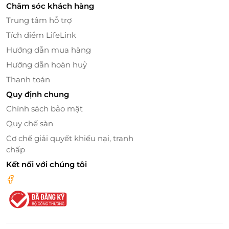
Chăm sóc khách hàng
một không gian vừa ấm cúng vừa đầy khí chất
Trung tâm hỗ trợ
vương giả.
Tích điểm LifeLink
Phòng khách rộng mở, phong cách nhẹ nhàng, hài
Hướng dẫn mua hàng
hòa với khu
bếp nấu ăn tiện nghi
, tạo điều kiện lý
Hướng dẫn hoàn huỷ
tưởng để cả gia đình quây quần bên những bữa ăn
Thanh toán
ấm áp.
Quy định chung
Chính sách bảo mật
Quy chế sàn
Cơ chế giải quyết khiếu nại, tranh
chấp
Kết nối với chúng tôi