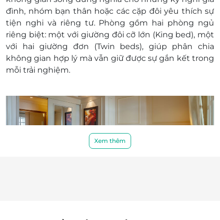
nhưng chưa liên hệ với LifeLink, chúng tôi
đình, nhóm bạn thân hoặc các cặp đôi yêu thích sự
hoàn toàn không chịu trách nhiệm
tiện nghi và riêng tư. Phòng gồm
hai phòng ngủ
Điều kiện hoãn/huỷ phòng:
riêng biệt
: một với
giường đôi cỡ lớn (King bed)
, một
Hủy trước 30 ngày miễn phí; tính phí dịch vụ
với
hai giường đơn (Twin beds)
, giúp phân chia
LifeLink.vn
không gian hợp lý mà vẫn giữ được sự gắn kết trong
Hủy phòng từ 15 ngày đến ngày khách đến
mỗi trải nghiệm.
lưu trú 100% voucher. Không hủy, hoàn, thay
đổi các ngày cao điểm và Lễ Tết
Điều kiện khác:
Áp dụng 01 E-Voucher/E-Coupon cho 02
khách
Một khách hàng được mua nhiều E-
Xem thêm
Voucher/E-Coupon
E-Voucher/E-Coupon không có giá trị quy
đổi thành tiền mặt, không trả lại tiền thừa
Không áp dụng đồng thời với chương trình
khuyến mại khác.