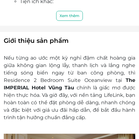
Tiện ích khác:
quan như Ngọn hải đăng Vũng Tàu và Tượng
Ăn sáng theo tiêu chuẩn phòng
Chúa Kitô Vua 2,2 km, Mũi Nghinh Phong 2,9 km,
Trà, Café, nước uống đóng chai hằng
Xem thêm
và cách sân bay Tân Sơn Nhất khoảng 100 km.
ngày trong phòng
Miễn phí sử dụng hồ bơi vô cực, phòng
tập gym, sauna
Giới thiệu sản phẩm
Miễn phí sử dụng mạng Wi-fi
Giá trên đã bao gồm phí phục vụ và thuế
Nếu từng ao ước một kỳ nghỉ đậm chất hoàng gia
GTGT
giữa không gian lộng lẫy, thanh lịch và lắng nghe
Dịch vụ không bao gồm: Chi phí cá nhân và các
tiếng sóng biển ngay từ ban công phòng, thì
chi phí phát sinh khác
Residence 2 Bedroom Suite Oceanview tại
The
Chính sách trẻ em và giường phụ:
IMPERIAL Hotel Vũng Tàu
chính là giấc mơ được
Trẻ em dưới 6 tuổi Không tính tiền ăn sáng
hiện thực hóa. Và giờ đây, với nền tảng
LifeLink
, bạn
Trẻ em từ 06 - 11 tuổi VND 200,000 VNĐ/trẻ
hoàn toàn có thể
đặt phòng dễ dàng, nhanh chóng
em/ngày
và đặc biệt với giá ưu đãi hấp dẫn
, để bắt đầu hành
Trẻ em từ 12 tuổi trở lên Phải mua thêm
trình tận hưởng chuẩn đẳng cấp.
giường phụ có bao gồm bữa sáng 710,000
VNĐ/trẻ em/đêm (Ngày thường)
Điều kiện đặt & nhận phòng: Đặt ít nhất 7 - 10