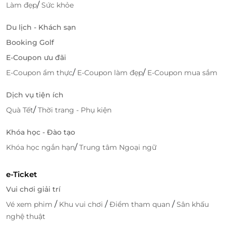
không gian khoáng đạt
/
Làm đẹp
Sức khỏe
Phòng tập gym hiện đại
, giúp duy trì thể lực và
Du lịch - Khách sạn
cảm hứng sống khỏe
Phòng sauna thư giãn
– nơi bạn thả lỏng cơ thể
Booking Golf
sau một ngày dài tận hưởng.
E-Coupon ưu đãi
/
/
E-Coupon ẩm thực
E-Coupon làm đẹp
E-Coupon mua sắm
Dịch vụ tiện ích
/
Quà Tết
Thời trang - Phụ kiện
Khóa học - Đào tạo
/
Khóa học ngắn hạn
Trung tâm Ngoại ngữ
e-Ticket
Vui chơi giải trí
/
/
/
Vé xem phim
Khu vui chơi
Điểm tham quan
Sân khấu
nghệ thuật