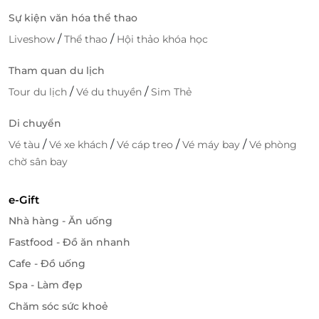
Sự kiện văn hóa thể thao
/
/
Liveshow
Thể thao
Hội thảo khóa học
Tham quan du lịch
/
/
Tour du lịch
Vé du thuyền
Sim Thẻ
Di chuyển
Đặt phòng Residence 2 Bedroom Suite
/
/
/
/
Vé tàu
Vé xe khách
Vé cáp treo
Vé máy bay
Vé phòng
Oceanview ưu đãi cực hấp dẫn qua
chờ sân bay
LifeLink!
Với nền tảng
LifeLink
, bạn có thể dễ dàng
đặt phòng
e-Gift
chỉ với vài bước đơn giản
, đồng thời hưởng
mức giá
Nhà hàng - Ăn uống
ưu đãi độc quyền
cùng nhiều chương trình khuyến
Fastfood - Đồ ăn nhanh
mãi hấp dẫn khác. Đừng bỏ lỡ cơ hội trải nghiệm
không gian nghỉ dưỡng sang trọng nhất tại thành
Cafe - Đồ uống
phố biển Vũng Tàu!
Spa - Làm đẹp
Chăm sóc sức khoẻ
Đặt phòng Residence 2 Bedroom Suite Oceanview