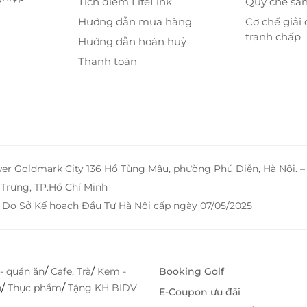
Tích điểm LifeLink
Quy chế sà
Hướng dẫn mua hàng
Cơ chế giải 
tranh chấp
Hướng dẫn hoàn huỷ
Thanh toán
wer Goldmark City 136 Hồ Tùng Mậu, phường Phú Diễn, Hà Nội. 
Trưng, TP.Hồ Chí Minh
 Do Sở Kế hoạch Đầu Tư Hà Nội cấp ngày 07/05/2025
ị ngon
vị như
sa lát tự chọn, nem tươi cuốn, bánh gạo Hàn
/
/
- quán ăn
Cafe, Trà
Kem -
Booking Golf
ng đánh thức vị giác. Mỗi món đều mang trong mình
/
/
h
Thực phẩm
Tặng KH BIDV
n đi từ ngạc nhiên này đến ngạc nhiên khác.
E-Coupon ưu đãi