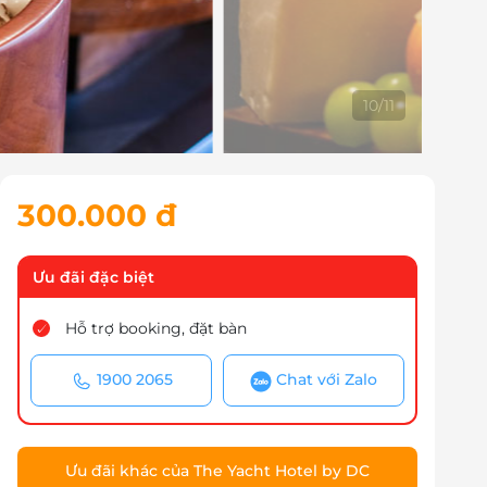
10
/
11
300.000 đ
Ưu đãi đặc biệt
Hỗ trợ booking, đặt bàn
1900 2065
Chat với Zalo
Ưu đãi khác của The Yacht Hotel by DC