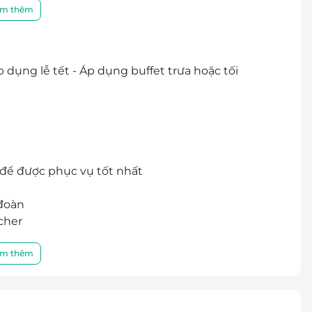
m thêm
dụng lễ tết - Áp dụng buffet trưa hoặc tối
 để được phục vụ tốt nhất
 đoàn
cher
i đến để được phục vụ một cách tốt nhất:
: 1900 2065 / 0387 881 956
m thêm
81 956
cher/E-Coupon