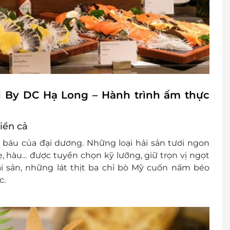
el By DC Hạ Long – Hành trình ẩm thực
biển cả
báu của đại dương. Những loại hải sản tươi ngon
ẹ, hàu
… được tuyển chọn kỹ lưỡng, giữ trọn vị ngọt
ải sản, những lát
thịt ba chỉ bò Mỹ cuốn nấm
béo
c.