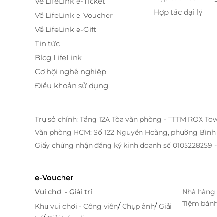
Về LifeLink e-Ticket
Hợp tác đại lý
Về LifeLink e-Voucher
Về LifeLink e-Gift
Tin tức
Blog LifeLink
Cơ hội nghề nghiệp
Điều khoản sử dụng
Trụ sở chính: Tầng 12A Tòa văn phòng - TTTM ROX To
Văn phòng HCM: Số 122 Nguyễn Hoàng, phường Bình 
Giấy chứng nhận đăng ký kinh doanh số 0105228259 -
Đa dạng món dùng kèm – Tăng gấp bội v
e-Voucher
Trước khi bước vào phần chính, các món khai 
Vui chơi - Giải trí
Nhà hàng 
Quốc, kim chi cải thảo, dưa góp
... sẽ nhẹ nhà
Tiệm bán
sắc màu tươi tắn, hương vị hài hòa, dẫn dắt bạ
/
/
Khu vui chơi - Công viên
Chụp ảnh
Giải