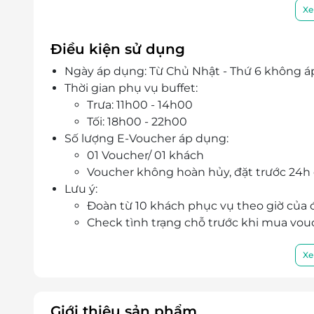
Xe
Điều kiện sử dụng
Ngày áp dụng: Từ Chủ Nhật - Thứ 6 không áp 
Thời gian phụ vụ buffet:
Trưa: 11h00 - 14h00
Tối: 18h00 - 22h00
Số lượng E-Voucher áp dụng:
01 Voucher/ 01 khách
Voucher không hoàn hủy, đặt trước 24h
Lưu ý:
Đoàn từ 10 khách phục vụ theo giờ của
Check tình trạng chỗ trước khi mua vou
Quý khách vui lòng liên hệ đặt chỗ trước kh
Hotline đặt bàn và tư vấn (9h00 - 20h00)
Xe
Văn phòng HCM: 028 6680 8757 / 0387 8
Điều kiện khác:
Một khách hàng được mua nhiều E-Vou
Giới thiệu sản phẩm