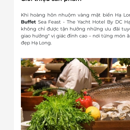
E-Voucher/E-Coupon không có giá trị quy 
Không áp dụng đồng thời với chương tr
Khi hoàng hôn nhuộm vàng mặt biển Hạ Long
Buffet
Sea Feast - The Yacht Hotel By DC H
không chỉ được tận hưởng những ưu đãi tuy
giao hưởng" vị giác đỉnh cao – nơi từng món 
đẹp Hạ Long.