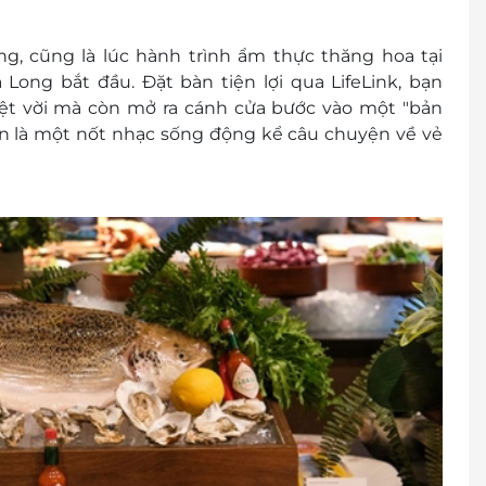
đổi thành tiền mặt, không trả lại tiền thừa
ình khuyến mại khác.
, cũng là lúc hành trình ẩm thực thăng hoa tại
ạ Long
bắt đầu. Đặt bàn tiện lợi qua LifeLink, bạn
ệt vời mà còn mở ra cánh cửa bước vào một "bản
ăn là một nốt nhạc sống động kể câu chuyện về vẻ