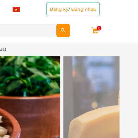
Đăng ký
/
Đăng nhập
0
ast