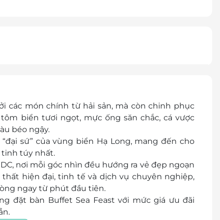
ởi các món chính từ hải sản, mà còn chinh phục
tôm biển tươi ngọt, mực ống săn chắc, cá vược
hàu béo ngậy.
là “đại sứ” của vùng biển Hạ Long, mang đến cho
tinh túy nhất.
 DC, nơi mỗi góc nhìn đều hướng ra vẻ đẹp ngoạn
thất hiện đại, tinh tế và dịch vụ chuyên nghiệp,
òng ngay từ phút đầu tiên.
ng đặt bàn Buffet Sea Feast với mức giá ưu đãi
ẫn.