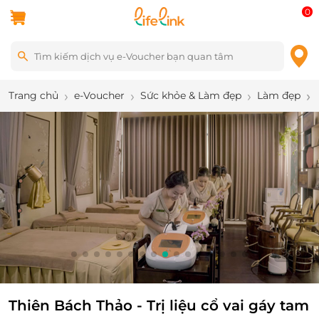
0
Trang chủ
e-Voucher
Sức khỏe & Làm đẹp
Làm đẹp
9
/
16
Thiên Bách Thảo - Trị liệu cổ vai gáy tam