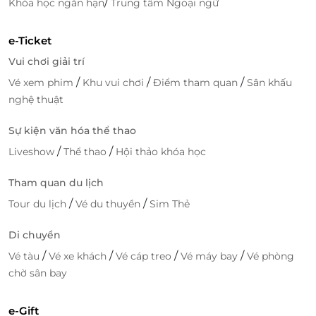
/
Khóa học ngắn hạn
Trung tâm Ngoại ngữ
e-Ticket
LifeLink
Vui chơi giải trí
/
/
/
Vé xem phim
Khu vui chơi
Điểm tham quan
Sân khấu
nghệ thuật
Sự kiện văn hóa thể thao
/
/
Liveshow
Thể thao
Hội thảo khóa học
Tham quan du lịch
/
/
Tour du lịch
Vé du thuyền
Sim Thẻ
Di chuyển
/
/
/
/
Vé tàu
Vé xe khách
Vé cáp treo
Vé máy bay
Vé phòng
chờ sân bay
e-Gift