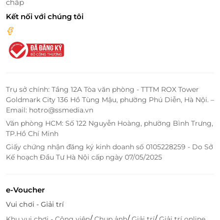
chấp
Các động tác massage và hương thảo dược giúp
bạn cảm thấy thư thái và dễ chịu, nâng cao chất
Kết nối với chúng tôi
lượng giấc ngủ.
Cải thiện phạm vi vận động:
Các động tác trị
liệu sẽ giúp cải thiện độ linh hoạt và phạm vi vận
động của cổ và vai, giúp bạn dễ dàng thực hiện
các cử động mà không cảm thấy đau đớn hay
hạn chế.
Trụ sở chính: Tầng 12A Tòa văn phòng - TTTM ROX Tower
Goldmark City 136 Hồ Tùng Mậu, phường Phú Diễn, Hà Nội. –
Email: hotro@ssmedia.vn
Văn phòng HCM: Số 122 Nguyễn Hoàng, phường Bình Trưng,
TP.Hồ Chí Minh
Giấy chứng nhận đăng ký kinh doanh số 0105228259 - Do Sở
Kế hoạch Đầu Tư Hà Nội cấp ngày 07/05/2025
e-Voucher
Vui chơi - Giải trí
/
/
/
Khu vui chơi - Công viên
Chụp ảnh
Giải trí
Giải trí online