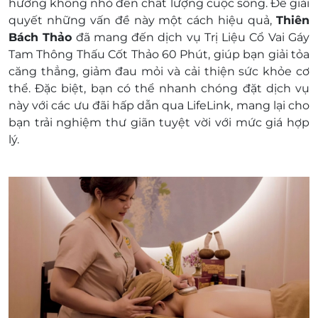
hưởng không nhỏ đến chất lượng cuộc sống. Để giải
Giá chưa bao gồm VAT, Khách hàng muốn
quyết những vấn đề này một cách hiệu quả,
Thiên
lấy hóa đơn vui lòng liên hệ NCC.
Bách Thảo
đã mang đến dịch vụ
Trị Liệu Cổ Vai Gáy
Tam Thông Thấu Cốt Thảo 60 Phút
, giúp bạn giải tỏa
căng thẳng, giảm đau mỏi và cải thiện sức khỏe cơ
thể. Đặc biệt, bạn có thể nhanh chóng đặt dịch vụ
này với các ưu đãi hấp dẫn qua
LifeLink
, mang lại cho
bạn trải nghiệm thư giãn tuyệt vời với mức giá hợp
lý.