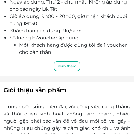
Ngày áp dụng: Thứ 2 - chủ nhật. Không áp dụng
cho các ngày Lễ, Tết
Giờ áp dụng: 9h00 - 20h00, giờ nhận khách cuối
cùng 18h30
Khách hàng áp dụng: Nữ/nam
Số lượng E-Voucher áp dụng:
Một khách hàng được dùng tối đa 1 voucher
cho bản thân
01 voucher/ 01 lần sử dụng dịch vụ/ 01 người
(Không bù thêm tiền)
Xem thêm
Khách hàng vui lòng liên hệ trước khi qua spa
Thiên Bách Thảo để được phục vụ tốt nhất:
Địa chỉ: Số 11 ngõ 121 Thái Hà, Đống Đa, Hà Nội
Giới thiệu sản phẩm
Điện thoại: 0963 576 669
Điều kiện khác:
Trong cuộc sống hiện đại, với công việc căng thẳng
E-Voucher/E-Coupon không có giá trị quy
và thói quen sinh hoạt không lành mạnh, nhiều
đổi thành tiền mặt, không trả lại tiền thừa
người gặp phải các vấn đề về đau mỏi cổ, vai gáy –
Không áp dụng đồng thời với chương trình
những triệu chứng gây ra cảm giác khó chịu và ảnh
khuyến mại khác