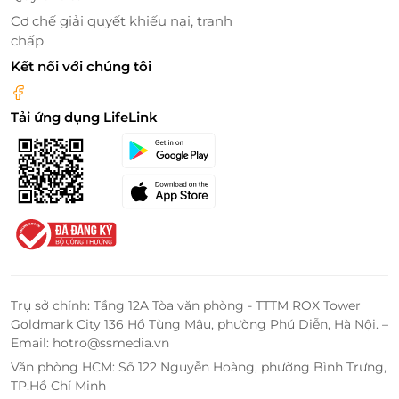
Miễn phí make up
Cơ chế giải quyết khiếu nại, tranh
Miễn phí làm tóc
chấp
Chụp 1 trang phục của khách hàng
Kết nối với chúng tôi
Miễn phí phụ kiện chụp ảnh
Đội ngũ chụp ảnh có tâm, tạo dáng chuyên
Tải ứng dụng LifeLink
nghiệp
Nhận toàn bộ file gốc sau khi chụp
Chỉnh sửa 10 ảnh chuyên nghiệp
Phụ kiện đi kèm như nón, quạt, hoa cầm tay, ô
Gói chụp ảnh không bao gồm chi phí đi lại và chi
phí vé vào cổng
Trụ sở chính: Tầng 12A Tòa văn phòng - TTTM ROX Tower
Goldmark City 136 Hồ Tùng Mậu, phường Phú Diễn, Hà Nội. –
Email: hotro@ssmedia.vn
Văn phòng HCM: Số 122 Nguyễn Hoàng, phường Bình Trưng,
TP.Hồ Chí Minh