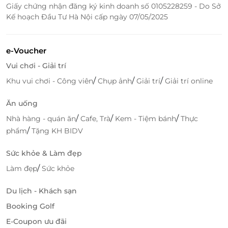
Giấy chứng nhận đăng ký kinh doanh số 0105228259 - Do Sở
Kế hoạch Đầu Tư Hà Nội cấp ngày 07/05/2025
e-Voucher
Đặt gói chụp ảnh chất lượng cùng
Vui chơi - Giải trí
LifeLink
/
/
/
Khu vui chơi - Công viên
Chụp ảnh
Giải trí
Giải trí online
Trải nghiệm tiện lợi, tiết kiệm, rõ ràng
Ăn uống
Tiết kiệm chi phí hơn so với đặt trực tiếp tại
/
/
/
Nhà hàng - quán ăn
Cafe, Trà
Kem - Tiệm bánh
Thực
studio.
/
phẩm
Tặng KH BIDV
Xác nhận nhanh chóng khi đặt vé online trên
LifeLink.
Sức khỏe & Làm đẹp
Sử dụng e-Voucher tiện lợi, không cần in ấn
/
Làm đẹp
Sức khỏe
phức tạp.
Hỗ trợ tư vấn khách hàng tận tình từ đội ngũ
Du lịch - Khách sạn
LifeLink.
Thông tin rõ ràng, minh bạch, cam kết dịch vụ từ
Booking Golf
đối tác uy tín.
E-Coupon ưu đãi