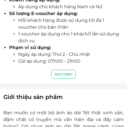
lưu giữ khoảnh khắc Tết cổ truyền đầy thi vị.
Áp dụng cho khách hàng Nam và Nữ
Không bao gồm chi phí đi lại và vé vào cổng –
Số lượng E-voucher áp dụng:
khách hàng chủ động lịch trình linh hoạt.
Mỗi khách hàng được sử dụng tối đa 1
Đặt vé ngay trên LifeLink để được xác nhận
voucher cho bản thân
nhanh chóng và săn deal chụp ảnh siêu tiết
1 voucher áp dụng cho 1 khách/1 lần sử dụng
kiệm!
dịch vụ
Phạm vi sử dụng:
Ngày áp dụng: Thứ 2 - Chủ nhật
Giờ áp dụng: 07h00 - 21h00
Thời gian 1 lần sử dụng dịch vụ: 1 buổi
Tổng thời gian gói dịch vụ: Không giới hạn
Xem thêm
Phụ thu:
Tiền tip tùy ý theo đánh giá và thiện chí của
khách hàng
Giới thiệu sản phẩm
Thông tin liên hệ:
Địa chỉ: Tiệm Ảnh Beauty - 2T Concept, 37
Bạn muốn có một bộ ảnh áo dài Tết thật xinh xắn,
Nam Đồng, Phường Văn Miếu - Quốc Tử
đậm chất cổ truyền mà vẫn hiện đại và đầy cảm
Giám, Hà Nội
hứng? Gói chụp ảnh áo dài Tết ngoại cảnh cùng