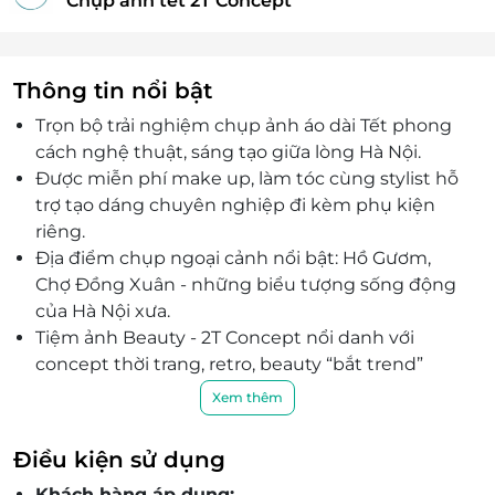
Chụp ảnh tết 2T Concept
Thông tin nổi bật
Trọn bộ trải nghiệm chụp ảnh áo dài Tết phong
cách nghệ thuật, sáng tạo giữa lòng Hà Nội.
Được miễn phí make up, làm tóc cùng stylist hỗ
trợ tạo dáng chuyên nghiệp đi kèm phụ kiện
riêng.
Địa điểm chụp ngoại cảnh nổi bật: Hồ Gươm,
Chợ Đồng Xuân - những biểu tượng sống động
của Hà Nội xưa.
Tiệm ảnh Beauty - 2T Concept nổi danh với
concept thời trang, retro, beauty “bắt trend”
mạng xã hội.
Xem thêm
Gói chụp bao gồm 1 outfit riêng, toàn bộ file gốc
và 10 ảnh chỉnh sửa chuyên nghiệp.
Điều kiện sử dụng
Phù hợp với nhóm bạn, cặp đôi, cá nhân muốn
Khách hàng áp dụng: