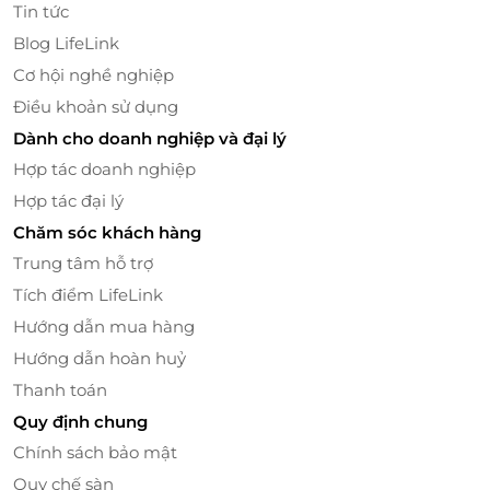
giúp lên hình thêm phần chỉn chu và nổi bật. Đội
Tin tức
ngũ nhân sự tại 2T Concept còn hỗ trợ tạo dáng,
Blog LifeLink
định hướng concept trang phục để khách hàng
Cơ hội nghề nghiệp
thoải mái thể hiện thần thái mà không cần quá am
Điều khoản sử dụng
hiểu về nhiếp ảnh chuyên nghiệp.
Dành cho doanh nghiệp và đại lý
Hợp tác doanh nghiệp
Hợp tác đại lý
Chăm sóc khách hàng
Trung tâm hỗ trợ
Tích điểm LifeLink
Hướng dẫn mua hàng
Hướng dẫn hoàn huỷ
Thanh toán
Quy định chung
Chi tiết gói dịch vụ chụp ảnh Tết
Chính sách bảo mật
Chi tiết gói dịch vụ như sau:
Quy chế sàn