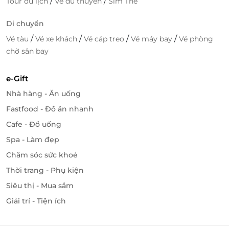
/
/
Tour du lịch
Vé du thuyền
Sim Thẻ
Di chuyển
/
/
/
/
Vé tàu
Vé xe khách
Vé cáp treo
Vé máy bay
Vé phòng
chờ sân bay
e-Gift
Nhà hàng - Ăn uống
Fastfood - Đồ ăn nhanh
Cafe - Đồ uống
Spa - Làm đẹp
Chăm sóc sức khoẻ
Thời trang - Phụ kiện
Siêu thị - Mua sắm
Giải trí - Tiện ích