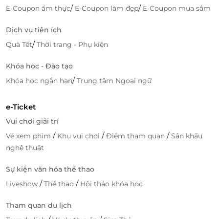
/
/
E-Coupon ẩm thực
E-Coupon làm đẹp
E-Coupon mua sắm
Lưu giữ dấu Tết - đặt vé ngay hôm nay!
Đừng bỏ lỡ cơ hội sở hữu bộ ảnh Tết độc đáo và đầy
Dịch vụ tiện ích
cảm xúc cùng Tiệm ảnh Beauty - 2T Concept - nơi
/
Quà Tết
Thời trang - Phụ kiện
bạn có thể hóa thân thành nàng thơ rực rỡ giữa lòng
Hà Nội. Đặt vé qua
LifeLink
ngay hôm nay để lên lịch
Khóa học - Đào tạo
sớm, nhận ưu đãi hấp dẫn và thoải mái sáng tạo
/
Khóa học ngắn hạn
Trung tâm Ngoại ngữ
trong không gian lưu giữ ký ức xuân đầy nghệ
thuật!
e-Ticket
Vui chơi giải trí
/
/
/
Vé xem phim
Khu vui chơi
Điểm tham quan
Sân khấu
LifeLink
nghệ thuật
Sự kiện văn hóa thể thao
/
/
Liveshow
Thể thao
Hội thảo khóa học
Tham quan du lịch