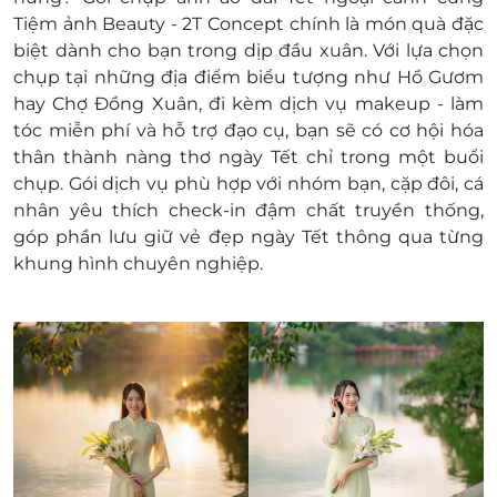
Hotline: 0985301532
Tiệm ảnh Beauty - 2T Concept chính là món quà đặc
Điều kiện khác:
biệt dành cho bạn trong dịp đầu xuân. Với lựa chọn
e-Voucher/e-Coupon không có giá trị quy đổi
chụp tại những địa điểm biểu tượng như Hồ Gươm
thành tiền mặt, không trả lại tiền thừa
hay Chợ Đồng Xuân, đi kèm dịch vụ makeup - làm
Không áp dụng đồng thời với chương trình
tóc miễn phí và hỗ trợ đạo cụ, bạn sẽ có cơ hội hóa
khuyến mại khác
thân thành nàng thơ ngày Tết chỉ trong một buổi
Giá chưa bao gồm VAT, khách hàng muốn lấy
chụp. Gói dịch vụ phù hợp với nhóm bạn, cặp đôi, cá
hóa đơn vui lòng liên hệ nhà cung cấp.
nhân yêu thích check-in đậm chất truyền thống,
góp phần lưu giữ vẻ đẹp ngày Tết thông qua từng
khung hình chuyên nghiệp.