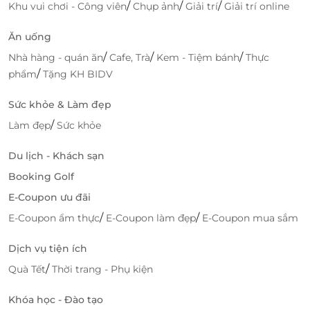
/
/
/
Khu vui chơi - Công viên
Chụp ảnh
Giải trí
Giải trí online
Sở hữu không gian được thiết kế tinh tế, ấm áp,
Ăn uống
rộng rãi cung đội ngũ nhân viên chuyên nghiệp, chu
đáo, nhiệt tình cùng chất lượng dịch đẳng
/
/
/
Nhà hàng - quán ăn
Cafe, Trà
Kem - Tiệm bánh
Thực
cấp, Shynh Beauty Spa sẽ mang đến sự hài lòng
/
phẩm
Tặng KH BIDV
nhất tới mọi khách hàng.
Sức khỏe & Làm đẹp
/
Làm đẹp
Sức khỏe
Du lịch - Khách sạn
Booking Golf
E-Coupon ưu đãi
/
/
E-Coupon ẩm thực
E-Coupon làm đẹp
E-Coupon mua sắm
Dịch vụ tiện ích
/
Quà Tết
Thời trang - Phụ kiện
Không gian rộng rãi, thoáng đãng giúp bạn có trải nghiệm tuyệt
Khóa học - Đào tạo
vời.