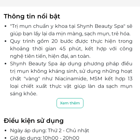
Thông tin nổi bật
"Trị mụn chuẩn y khoa tại Shynh Beauty Spa"
sẽ
giúp bạn lấy lại da mịn màng, sạch mụn, trẻ hóa.
Quy trình gồm 20 bước được thực hiện trong
khoảng thời gian 45 phút, kết hợp với công
nghệ tiên tiến, hiện đại, an toàn.
Shynh Beauty Spa áp dụng phương pháp điều
trị mụn không kháng sinh, sử dụng những hoạt
chất "vàng" như Niacinamide, MSM kết hợp 13
loại chiết xuất thực vật giúp làn da sạch mụn
sáng khỏe.
Sở hữu không gian được thiết kế tinh tế, ấm áp,
Xem thêm
rộng rãi cung đội ngũ nhân viên chuyên nghiệp,
chu đáo, nhiệt tình cùng chất lượng dịch đẳng
Điều kiện sử dụng
cấp, Shynh Beauty Spa sẽ mang đến sự hài lòng
Ngày áp dụng: Thứ 2 - Chủ nhật
nhất tới mọi khách hàng.
Giờ áp dụng: 10h00 - 20h00