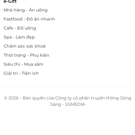
e-Gift
Nhà hàng - Ăn uống
Truy cập
LifeLink
để sở hữu vô vàn deal sức khỏe -
Fastfood - Đồ ăn nhanh
làm đẹp hấp dẫn bạn nhé!
Cafe - Đồ uống
Spa - Làm đẹp
Chăm sóc sức khoẻ
LifeLink
Thời trang - Phụ kiện
Siêu thị - Mua sắm
Giải trí - Tiện ích
© 2026 - Bản quyền của Công ty cổ phần truyền thông Sông
Sáng - SSMEDIA