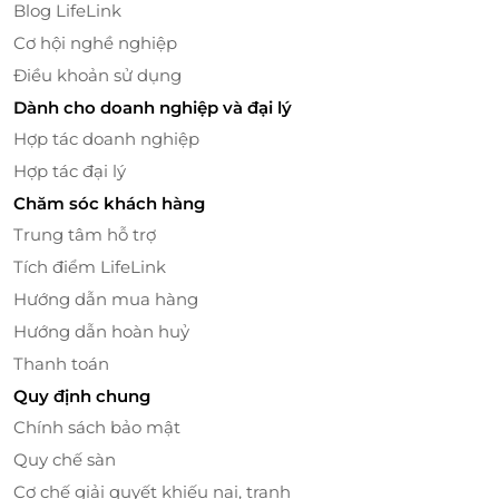
Blog LifeLink
Cơ hội nghề nghiệp
Điều khoản sử dụng
Dành cho doanh nghiệp và đại lý
Hợp tác doanh nghiệp
Hợp tác đại lý
Chăm sóc khách hàng
Trung tâm hỗ trợ
Quy trình chăm sóc da cũng như phác đồ điều trị
Tích điểm LifeLink
đều được hội đồng bác sĩ Shynh Group thẩm định
Hướng dẫn mua hàng
trước khi thực hiện. Đó chính là lý do được rất nhiều
qúy khách hàng tin tưởng và luôn đồng hành cùng
Hướng dẫn hoàn huỷ
đội ngũ Shynh Beauty Spa.
Thanh toán
Quy định chung
Chính sách bảo mật
Quy chế sàn
Cơ chế giải quyết khiếu nại, tranh