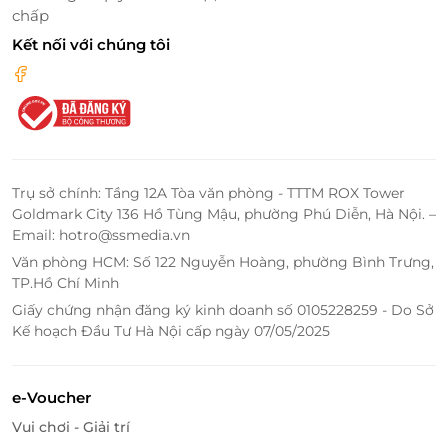
chấp
Kết nối với chúng tôi
Lấy sạch nhân mụn cho khách hàng.
Trụ sở chính: Tầng 12A Tòa văn phòng - TTTM ROX Tower
Goldmark City 136 Hồ Tùng Mậu, phường Phú Diễn, Hà Nội. –
Email: hotro@ssmedia.vn
Văn phòng HCM: Số 122 Nguyễn Hoàng, phường Bình Trưng,
TP.Hồ Chí Minh
Giấy chứng nhận đăng ký kinh doanh số 0105228259 - Do Sở
Kế hoạch Đầu Tư Hà Nội cấp ngày 07/05/2025
e-Voucher
Vui chơi - Giải trí
Đôi nét về
Shynh Beauty Spa