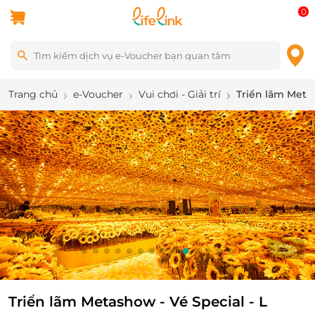
0
Trang chủ
e-Voucher
Vui chơi - Giải trí
Triển lãm Metas
11
/
14
Triển lãm Metashow - Vé Special - L