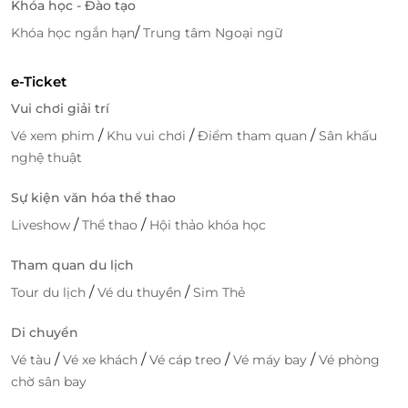
Khóa học - Đào tạo
/
Khóa học ngắn hạn
Trung tâm Ngoại ngữ
e-Ticket
Vui chơi giải trí
/
/
/
Vé xem phim
Khu vui chơi
Điểm tham quan
Sân khấu
nghệ thuật
Sự kiện văn hóa thể thao
/
/
Liveshow
Thể thao
Hội thảo khóa học
Trải nghiệm mua vé linh hoạt, nhanh chóng
Giao diện đặt vé thân thiện
Tham quan du lịch
Hỗ trợ thanh toán nhanh – bảo mật
/
/
Tour du lịch
Vé du thuyền
Sim Thẻ
Ưu đãi cập nhật liên tục
Chăm sóc khách hàng tận tình
Di chuyển
/
/
/
/
Vé tàu
Vé xe khách
Vé cáp treo
Vé máy bay
Vé phòng
Cơ hội tận hưởng hành trình nghệ thuật đỉnh cao tại
chờ sân bay
Metashow đang chờ bạn! Với
Vé Special - L Ticket
áp
dụng các ngày thứ 7, chủ nhật và Lễ Tết, bạn sẽ bước