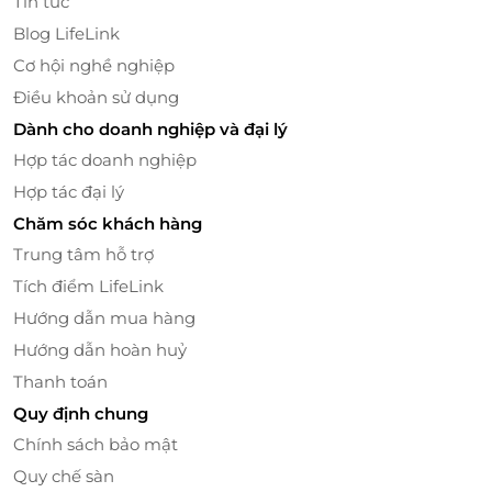
Tin tức
mà là để chạm vào, bước vào và cảm nhận bằng
Blog LifeLink
chính giác quan của mình.
Cơ hội nghề nghiệp
Điều khoản sử dụng
Dành cho doanh nghiệp và đại lý
Hợp tác doanh nghiệp
Hợp tác đại lý
Chăm sóc khách hàng
Trung tâm hỗ trợ
Tích điểm LifeLink
Hướng dẫn mua hàng
Hướng dẫn hoàn huỷ
Hơn 30 chủ đề nghệ thuật ánh sáng – Mỗi
Thanh toán
bước chân là một bất ngờ
Quy định chung
Với Vé Special - L Ticket, bạn sẽ bước vào một hành
Chính sách bảo mật
trình thị giác kỳ ảo qua hơn 30 chủ đề nghệ thuật
Quy chế sàn
độc đáo như: