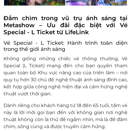
Giá vé đã bao gồm 8% VAT.
Đắm chìm trong vũ trụ ánh sáng tại
Metashow – Ưu đãi đặc biệt với Vé
Special - L Ticket từ LifeLink
Vé Special - L Ticket: Hành trình toàn diện
trong thế giới ánh sáng
Không giống những chiếc vé thông thường,
Vé
Special (L Ticket)
mang đến cho bạn quyền
tham
quan toàn bộ Khu vực nâng cao
của triển lãm – nơi
quy tụ hơn
30 chủ đề nghệ thuật ánh sáng đỉnh cao
,
kết hợp giữa công nghệ hiện đại và cảm hứng nghệ
thuật vượt thời gian.
Dành riêng cho
khách hàng từ 18 đến 65 tuổi
, tấm vé
này là lời mời gọi bạn đến với không gian nơi nghệ
thuật không còn là thứ để ngắm nhìn, mà là để đắm
chìm, sống cùng và được truyền cảm hứng.