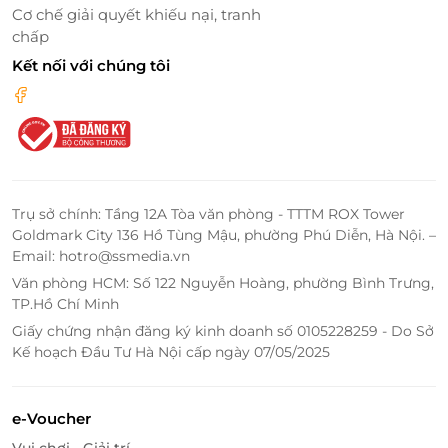
Cơ chế giải quyết khiếu nại, tranh
Kính vạn hoa
– nơi thế giới nhân đôi trong vũ
chấp
điệu ánh sáng
Kết nối với chúng tôi
Biển hoa hồng
– lãng mạn như một bản tình ca
dịu dàng
Ngân hà vô tận
– dải thiên hà vỡ òa trong khung
cảnh siêu thực
Mê cung gương
– không gian phản chiếu khiến
bạn vừa ngỡ ngàng vừa thích thú
Trụ sở chính: Tầng 12A Tòa văn phòng - TTTM ROX Tower
Vũ trụ cánh đồng lúa mì
,
Biển hoa hướng dương
,
Goldmark City 136 Hồ Tùng Mậu, phường Phú Diễn, Hà Nội. –
Đường hầm kim cương
,
Phòng chiếu 4K
…
Email: hotro@ssmedia.vn
Văn phòng HCM: Số 122 Nguyễn Hoàng, phường Bình Trưng,
Từng chủ đề là một thế giới riêng, nơi bạn thả hồn
TP.Hồ Chí Minh
trong vẻ đẹp của nghệ thuật ánh sáng hiện đại,
Giấy chứng nhận đăng ký kinh doanh số 0105228259 - Do Sở
tương tác và lưu giữ những khoảnh khắc đáng nhớ.
Kế hoạch Đầu Tư Hà Nội cấp ngày 07/05/2025
e-Voucher
Vui chơi - Giải trí