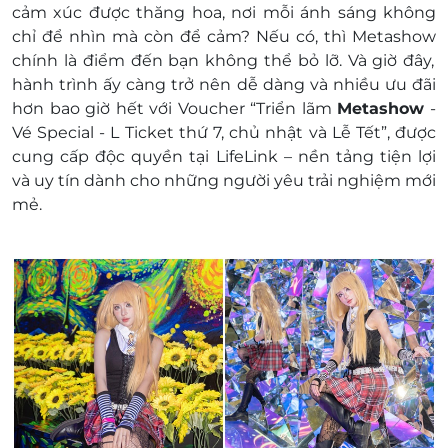
cảm xúc được thăng hoa, nơi mỗi ánh sáng không
mục TiTan
chỉ để nhìn mà còn để cảm? Nếu có, thì
Metashow
Trải nghiệm kính MR
chính là điểm đến bạn không thể bỏ lỡ. Và giờ đây,
Quay video với camera 360 độ
hành trình ấy càng trở nên dễ dàng và nhiều ưu đãi
Không giới hạn thời gian tham quan triển lãm
hơn bao giờ hết với
Voucher “Triển lãm
Metashow
-
Số lượng E-Voucher áp dụng: 01 voucher/ 01
Vé Special - L Ticket thứ 7, chủ nhật và Lễ Tết”
, được
khách/ 01 vé vào cổng 01 lần (không bù tiền)
cung cấp
độc quyền tại LifeLink
– nền tảng tiện lợi
Khách hàng liên hệ đăng ký dịch vụ trước khi
và uy tín dành cho những người yêu trải nghiệm mới
đến để được phục vụ tốt nhất:
mẻ.
Hotline: 0767 988 886
Địa chỉ: L9-L10, Tầng 4, Thiso Mall Sala, 10 Mai
Chí Thọ, P. Thủ Thiêm, TP. Thủ Đức, TP. Hồ Chí
Minh
Một khách hàng được mua nhiều E-Voucher/E-
Coupon
E-Voucher/E-Coupon không có giá trị quy đổi
thành tiền mặt, không trả lại tiền thừa
Không áp dụng đồng thời với chương trình
khuyến mại khác