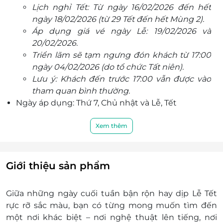
Lịch nghỉ Tết: Từ ngày 16/02/2026 đến hết
Đường hầm kim cương, Phòng chiếu 4K…
ngày 18/02/2026 (từ 29 Tết đến hết Mùng 2).
Trải nghiệm kính MR (Mixed Reality) tại
Áp dụng giá vé ngày Lễ: 19/02/2026 và
Metashow mở ra một không gian nghệ thuật
20/02/2026.
hoàn toàn mới, nơi ranh giới giữa thực và ảo
Triển lãm sẽ tạm ngưng đón khách từ 17:00
được xoá nhoà.
ngày 04/02/2026 (do tổ chức Tất niên).
Lưu ý: Khách đến trước 17:00 vẫn được vào
tham quan bình thường.
Ngày áp dụng: Thứ 7, Chủ nhật và Lễ, Tết
Giờ áp dụng: 10h00 - 22h00
Quý khách tham khảo nội quy triển lãm và
Xem thêm
thông tin triển lãm Metashow:
TẠI ĐÂY
Khách hàng áp dụng:
Người từ 18 tuổi đến 65 tuổi
Giới thiệu sản phẩm
Trẻ em dưới 1m20 được miễn phí vé. Mỗi
người lớn có thể dắt theo tối đa 2 bé cao
Giữa những ngày cuối tuần bận rộn hay dịp Lễ Tết
dưới 1m20
rực rỡ sắc màu, bạn có từng mong muốn tìm đến
Khách hàng được tham quan toàn bộ triển lãm
một nơi khác biệt – nơi nghệ thuật lên tiếng, nơi
với hơn 30 chủ đề lớn nhỏ khác nhau và 2 hạng