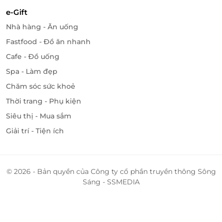
vào một không gian ánh sáng kỳ ảo và đầy sáng tạo.
e-Gift
Truy cập
LifeLink
ngay hôm nay để
đặt vé tiện lợi
và
Nhà hàng - Ăn uống
sở hữu
voucher giảm giá
siêu hấp dẫn!
Fastfood - Đồ ăn nhanh
Cafe - Đồ uống
Spa - Làm đẹp
LifeLink
Chăm sóc sức khoẻ
Thời trang - Phụ kiện
Siêu thị - Mua sắm
Giải trí - Tiện ích
© 2026 - Bản quyền của Công ty cổ phần truyền thông Sông
Sáng - SSMEDIA