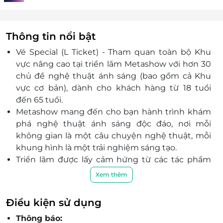
Thông tin nổi bật
Vé Special (L Ticket) - Tham quan toàn bộ Khu
vực nâng cao tại triển lãm Metashow với hơn 30
chủ đề nghệ thuật ánh sáng (bao gồm cả Khu
vực cơ bản), dành cho khách hàng từ 18 tuổi
đến 65 tuổi.
Metashow mang đến cho bạn hành trình khám
phá nghệ thuật ánh sáng độc đáo, nơi mỗi
không gian là một câu chuyện nghệ thuật, mỗi
khung hình là một trải nghiệm sáng tạo.
Triển lãm được lấy cảm hứng từ các tác phẩm
nổi tiếng danh họa Vincent Van Gogh, nghệ sĩ
Xem thêm
sắp đặt nổi tiếng Yayoi Kusama cùng các nghệ sĩ
khác… với hơn 30 chủ đề như: Kính vạn hoa, Biển
Điều kiện sử dụng
hoa hồng, Ngân hà vô tận, Mê cung gương, Vũ
Thông báo:
trụ cánh đồng lúa mì, Biển hoa hướng dương,