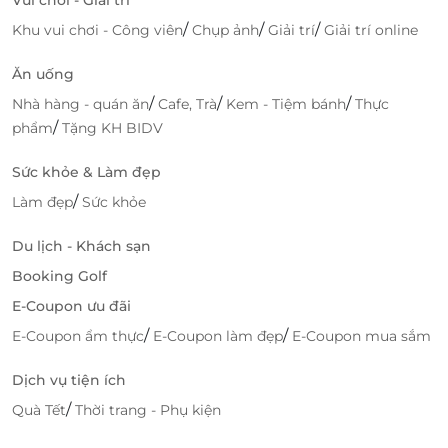
/
/
/
Khu vui chơi - Công viên
Chụp ảnh
Giải trí
Giải trí online
Ăn uống
/
/
/
Nhà hàng - quán ăn
Cafe, Trà
Kem - Tiệm bánh
Thực
/
phẩm
Tặng KH BIDV
Sức khỏe & Làm đẹp
LifeLink –
Đặt vé tiện lợi
, nhận ngay
/
Làm đẹp
Sức khỏe
voucher giảm giá
Du lịch - Khách sạn
Ưu đãi mỗi dịp cuối tuần & Lễ Tết – Săn vé
thông minh cùng LifeLink
Booking Golf
E-Coupon ưu đãi
Không cần xếp hàng, không lo giá cao –
LifeLink
mang đến
voucher giảm giá
hấp dẫn cho Vé Special
/
/
E-Coupon ẩm thực
E-Coupon làm đẹp
E-Coupon mua sắm
- L Ticket vào các ngày
thứ 7, chủ nhật và Lễ Tết
, giúp
Dịch vụ tiện ích
bạn
đặt vé tiện lợi
và tận hưởng nghệ thuật đúng
chuẩn 4.0.
/
Quà Tết
Thời trang - Phụ kiện