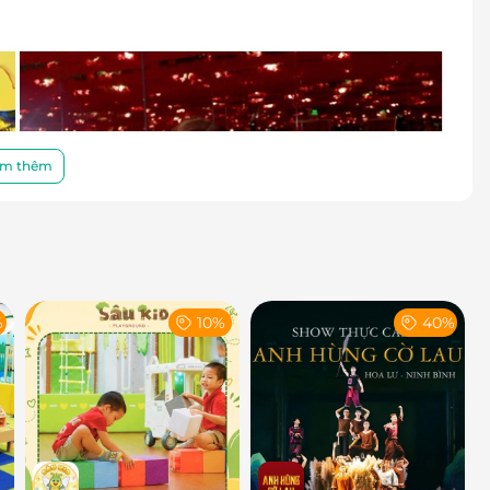
m thêm
%
10%
40%