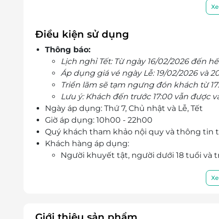
toàn mới, nơi ranh giới giữa thực và ảo được
Xe
Điều kiện sử dụng
Thông báo:
Lịch nghỉ Tết: Từ ngày 16/02/2026 đến hế
Áp dụng giá vé ngày Lễ: 19/02/2026 và 2
Triển lãm sẽ tạm ngưng đón khách từ 17:
Lưu ý: Khách đến trước 17:00 vẫn được 
Ngày áp dụng: Thứ 7, Chủ nhật và Lễ, Tết
Giờ áp dụng: 10h00 - 22h00
Quý khách tham khảo nội quy và thông tin 
Khách hàng áp dụng:
Người khuyết tật, người dưới 18 tuổi và t
Trẻ em dưới 1m20 được miễn phí vé. Mỗi
1m20
Xe
Khách hàng được tham quan toàn bộ triển
hạng mục TiTan
Trải nghiệm kính MR
Giới thiệu sản phẩm