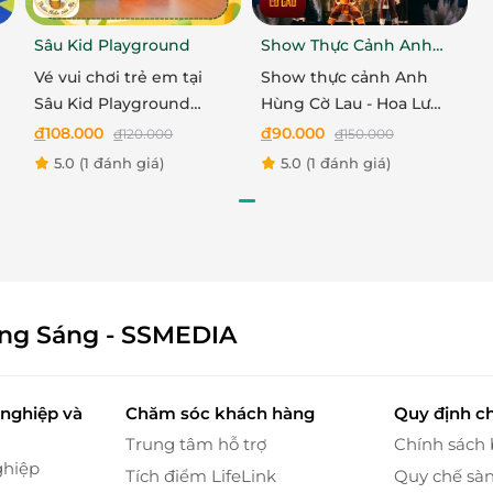
ng đối tượng ưu tiên
Sâu Kid Playground
Show Thực Cảnh Anh
 cho
khách hàng dưới 18 tuổi, trên 65 tuổi và người
Hùng Cờ Lau
Vé vui chơi trẻ em tại
Show thực cảnh Anh
h cho những người xứng đáng được tận hưởng nghệ
Sâu Kid Playground
Hùng Cờ Lau - Hoa Lư
hiếm có để họ tiếp cận một không gian nghệ thuật
trước 16h từ Thứ 2 - Thứ
Ninh Bình - Hạng CL250
đ
108.000
đ
90.000
đ
120.000
đ
150.000
6
Xanh nhạt - Trẻ em
5.0
(1 đánh giá)
5.0
(1 đánh giá)
ông Sáng - SSMEDIA
nghiệp và
Chăm sóc khách hàng
Quy định c
Trung tâm hỗ trợ
Chính sách
ghiệp
Tích điểm LifeLink
Quy chế sà