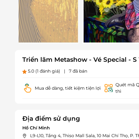
Triển lãm Metashow - Vé Special - S 
5.0
(1 đánh giá)
|
7 đã bán
Quét mã QR
Mua dễ dàng, tiết kiệm tiện lợi
thì
Địa điểm sử dụng
Hồ Chí Minh
L9-L10, Tầng 4, Thiso Mall Sala, 10 Mai Chí Thọ, P.