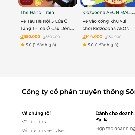
Trải nghiệm đặc biệt dành riêng cho nhữ
The Hanoi Train
kidzooona AEON MALL
Vé Special (S Ticket)
được thiết kế dành riêng
Hải Phòng 3F
Vé Tàu Hà Nội 5 Cửa Ô
Vé vào cổng khu vui
khuyết tật
, như một lời tri ân dịu dàng dàn
Tầng 1 - Toa Ô Cầu Dền,
chơi kidzooona AEON
thuật một cách trọn vẹn nhất. Đây là cơ hội 
Ô Quan Trưởng, Ô Cầu
MALL Hải Phòng 3F bao
đ
550.000
đ
144.000
đ
550.000
đ
180.000
hiện đại, đầy tính nhân văn và sáng tạo.
Giấy, Ô Đống Mác - The
gồm Lễ Tết
5.0
(1 đánh giá)
5.0
(1 đánh giá)
Hanoi Train
Công ty cổ phần truyền thông S
Về chúng tôi
Dành cho doanh 
đại lý
Về LifeLink
Hợp tác doanh n
Về LifeLink e-Ticket