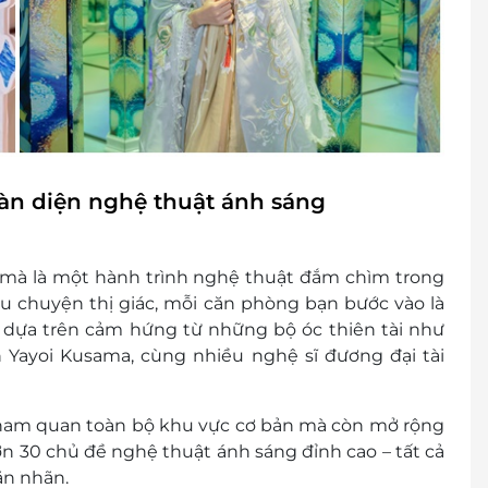
toàn diện nghệ thuật ánh sáng
 mà là
một hành trình nghệ thuật đắm chìm trong
u chuyện thị giác
, mỗi căn phòng bạn bước vào là
g dựa trên cảm hứng từ những bộ óc thiên tài như
h
Yayoi Kusama
, cùng nhiều nghệ sĩ đương đại tài
tham quan toàn bộ khu vực cơ bản mà còn
mở rộng
hơn
30 chủ đề nghệ thuật ánh sáng
đỉnh cao – tất cả
ãn nhãn.