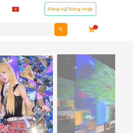
Đăng ký
/
Đăng nhập
0