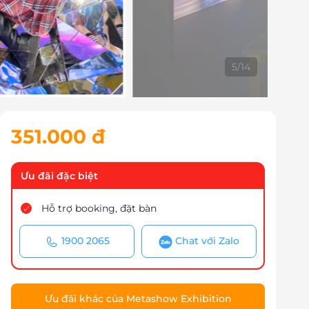
6
/
14
351.000 đ
Ưu đãi đặc biệt
Hỗ trợ booking, đặt bàn
1900 2065
Chat với Zalo
Ưu đãi khác của Metashow Exhibition