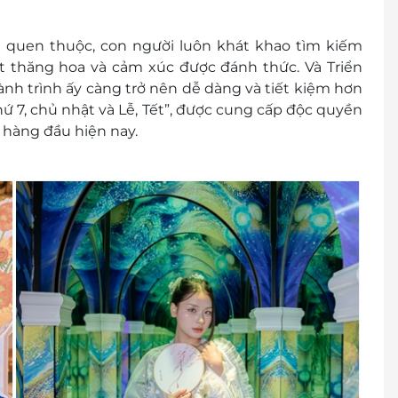
ãm
đỗi quen thuộc, con người luôn khát khao tìm kiếm
khách/ 01 vé vào cổng 01 lần (không bù tiền)
t thăng hoa và cảm xúc được đánh thức. Và Triển
i đến để được phục vụ tốt nhất:
hành trình ấy càng trở nên dễ dàng và tiết kiệm hơn
thứ 7, chủ nhật và Lễ, Tết”, được cung cấp độc quyền
10 Mai Chí Thọ, P. Thủ Thiêm, TP. Thủ Đức, TP. Hồ Chí
i hàng đầu hiện nay.
r/E-Coupon
 thành tiền mặt, không trả lại tiền thừa
 khuyến mại khác