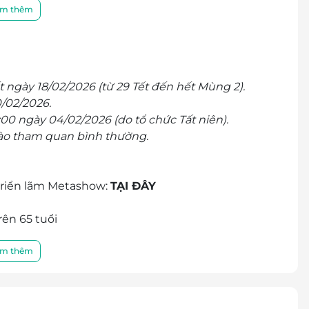
 xoá nhoà.
m thêm
t ngày 18/02/2026 (từ 29 Tết đến hết Mùng 2).
0/02/2026.
00 ngày 04/02/2026 (do tổ chức Tất niên).
vào tham quan bình thường.
triển lãm Metashow:
TẠI ĐÂY
rên 65 tuổi
 người lớn có thể dắt theo tối đa 2 bé cao dưới
m thêm
 lãm với hơn 30 chủ đề lớn nhỏ khác nhau và 2