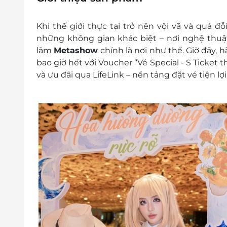
Quay video với camera 360 độ
Không giới hạn thời gian tham quan triển l
Khi thế giới thực tại trở nên vội vã và quá 
Số lượng E-Voucher áp dụng: 01 voucher/ 01 
những không gian khác biệt – nơi nghệ thuậ
Khách hàng liên hệ đăng ký dịch vụ trước kh
lãm
Metashow
chính là nơi như thế. Giờ đây, 
Hotline: 0767 988 886
bao giờ hết với Voucher “Vé Special - S Ticket 
Địa chỉ: L9-L10, Tầng 4, Thiso Mall Sala, 
và ưu đãi qua LifeLink – nền tảng đặt vé tiện lợ
Minh
Một khách hàng được mua nhiều E-Vouche
E-Voucher/E-Coupon không có giá trị quy đổi
Không áp dụng đồng thời với chương trình
Giá vé đã bao gồm 8% VAT.