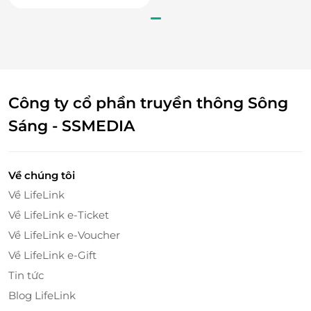
bikini
Công ty cổ phần truyền thông Sông
Sáng - SSMEDIA
Về chúng tôi
Về LifeLink
Với đội ngũ nhân viên chuyên nghiệp, chu đáo, nhiệt
Về LifeLink e-Ticket
tình cùng chất lượng dịch vụ đẳng cấp, Sun Beauty
hứa hẹn sẽ mang đến sự hài lòng nhất cho mỗi
Về LifeLink e-Voucher
khách hàng.
Về LifeLink e-Gift
Tin tức
Truy cập
lifelink.vn
để sở hữu vô vàn deal sức khỏe -
Blog LifeLink
làm đẹp hấp dẫn bạn nhé!