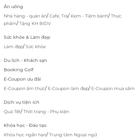
Ăn uống
/
/
/
Nhà hàng - quán ăn
Cafe, Trà
Kem - Tiệm bánh
Thực
/
phẩm
Tặng KH BIDV
Sức khỏe & Làm đẹp
/
Làm đẹp
Sức khỏe
Du lịch - Khách sạn
Booking Golf
E-Coupon ưu đãi
/
/
E-Coupon ẩm thực
E-Coupon làm đẹp
E-Coupon mua sắm
Dịch vụ tiện ích
/
Quà Tết
Thời trang - Phụ kiện
Khóa học - Đào tạo
/
Khóa học ngắn hạn
Trung tâm Ngoại ngữ