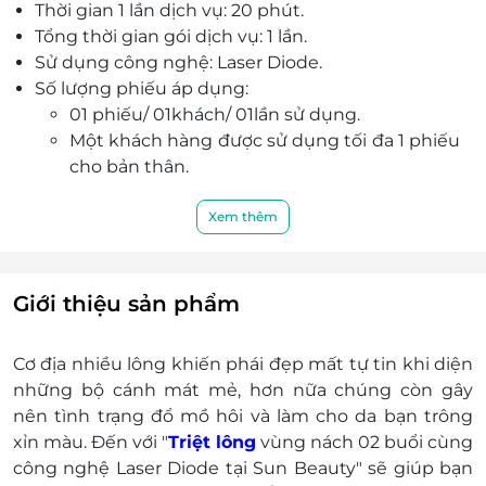
Thời gian 1 lần dịch vụ: 20 phút.
Tổng thời gian gói dịch vụ: 1 lần.
Sử dụng công nghệ: Laser Diode.
Số lượng phiếu áp dụng:
01 phiếu/ 01khách/ 01lần sử dụng.
Một khách hàng được sử dụng tối đa 1 phiếu
cho bản thân.
Khách hàng liên hệ đặt chỗ trước khi đến để
được phục vụ tốt nhất:
Xem thêm
Điện thoại: 0813 833 257.
Địa chỉ: Tầng 4 số 81 Hoàn Ngân, Nhân Chính,
Thanh Xuân, Hà Nội.
Giới thiệu sản phẩm
Cơ địa nhiều lông khiến phái đẹp mất tự tin khi diện
những bộ cánh mát mẻ, hơn nữa chúng còn gây
nên tình trạng đổ mồ hôi và làm cho da bạn trông
xỉn màu. Đến với "
Triệt lông
vùng nách 02 buổi cùng
công nghệ Laser Diode tại Sun Beauty" sẽ giúp bạn