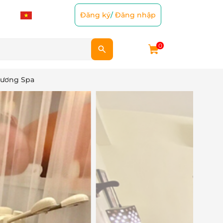
Đăng ký
/
Đăng nhập
0
 Hương Spa