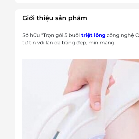
Vùng 1/2 tay: 03 voucher/ liệu trình 05 b
Vùng 1/2 chân: 04 voucher/ liệu trình 05
Vùng Cả tay: 05 voucher/ liệu trình 05 b
Giới thiệu sản phẩm
Vùng Cả chân: 06 voucher/ liệu trình 05 
Vùng Bikini: 02 voucher/ liệu trình 05 bu
Sở hữu "Trọn gói 5 buổi
triệt lông
công nghệ OP
Quý khách vui lòng gọi điện trước 60 phút 
tự tin với làn da trắng đẹp, mịn màng.
tốt nhất.
Địa chỉ: Phòng 202, số nhà 45, ngõ 80 
Điện thoại: 0946 638 868
Không có giá trị quy đổi thành tiền mặt, không
Không áp dụng đồng thời với chương trình
Giá chưa bao gồm VAT.