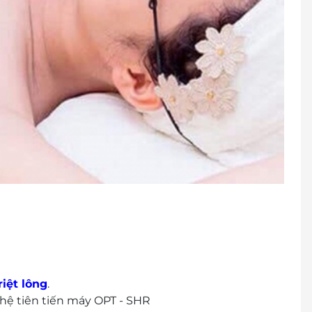
riệt lông
.
ệ tiên tiến máy OPT - SHR