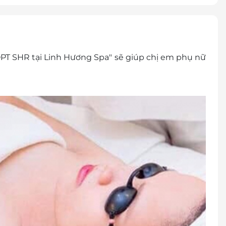
uổi/ 01 người (không bù thêm tiền).
 buổi/ 01 người (không bù thêm tiền).
uổi/ 01 người (không bù thêm tiền).
buổi/ 01 người (không bù thêm tiền).
ổi/ 01 người (không bù thêm tiền).
T SHR tại Linh Hương Spa" sẽ giúp chị em phụ nữ
khi đến để đảm bảo có lịch hẹn và được phục vụ
Hoàng Đạo Thành, Kim Giang, Thanh Xuân, Hà Nội
 trả lại tiền thừa.
 khuyến mại khác