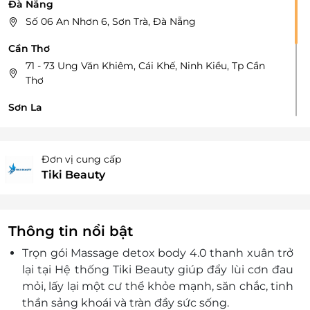
Đà Nẵng
Số 06 An Nhơn 6, Sơn Trà, Đà Nẵng
Cần Thơ
71 - 73 Ung Văn Khiêm, Cái Khế, Ninh Kiều, Tp Cần
Thơ
Sơn La
Số 485 Tiểu khu 6, Hát Lót, Mai Sơn, Sơn La
135 tiểu khu 4, Mộc Châu, Sơn La
Đơn vị cung cấp
Đường Tô Hiệu - TP Sơn LA
Tiki Beauty
Điện Biên
Số 60, Tổ 1, Mường Thanh, Điện Biên
Thông tin nổi bật
Trọn gói Massage detox body 4.0 thanh xuân trở
lại tại Hệ thống Tiki Beauty giúp đẩy lùi cơn đau
mỏi, lấy lại một cư thể khỏe mạnh, săn chắc, tinh
thần sảng khoái và tràn đầy sức sống.