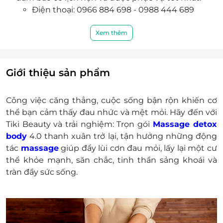
Điện thoại: 0966 884 698 - 0988 444 689
Địa chỉ:
Số 46 - Bạch Đằng - Hoàn Kiếm Hà Nội.
Xem thêm
Điện thoại: 0966 884 698
Số 35 Đinh Tiên Hoàng, Đa Kao, Quận 1,
TP HCM. Điện thoại: 0984 763 689
Giới thiệu sản phẩm
Số 06 An Nhơn 6, Sơn Trà, Đà Nẵng. Điện
thoại: 0984 763 689
Công việc căng thẳng, cuộc sống bận rộn khiến cơ
Đường Tô Hiệu - TP Sơn LA. Điện thoại:
thể bạn cảm thấy đau nhức và mệt mỏi. Hãy đến với
0988444689
Tiki Beauty và trải nghiệm: Trọn gói
Massage detox
Số 485 Tiểu khu 6, Hát Lót, Mai Sơn, Sơn
body
4.0 thanh xuân trở lại, tận hưởng những động
La. Điện thoại: 0862051158
tác
massage
giúp đẩy lùi cơn đau mỏi, lấy lại một cư
135 tiểu khu 4, Mộc Châu, Sơn La. Điện
thể khỏe mạnh, săn chắc, tinh thần sảng khoái và
thoại: 02122215888
tràn đầy sức sống.
71 - 73 Ung Văn Khiêm, Cái Khế, Ninh
Kiều, Tp Cần Thơ. Điện thoại:
0988444689
Số 60, Tổ 1, Mường Thanh, Điện Biên.