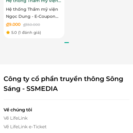
Hệ thống Thẩm mỹ viện
Ngọc Dung
Hệ thống Thẩm mỹ viện
Ngọc Dung - E-Coupon
ưu đãi trải nghiệm dịch
đ
9.000
đ
350.000
vụ Triệt lông nách hoặc
5.0
(1 đánh giá)
bikini
Công ty cổ phần truyền thông Sông
Sáng - SSMEDIA
Về chúng tôi
Về LifeLink
Về LifeLink e-Ticket