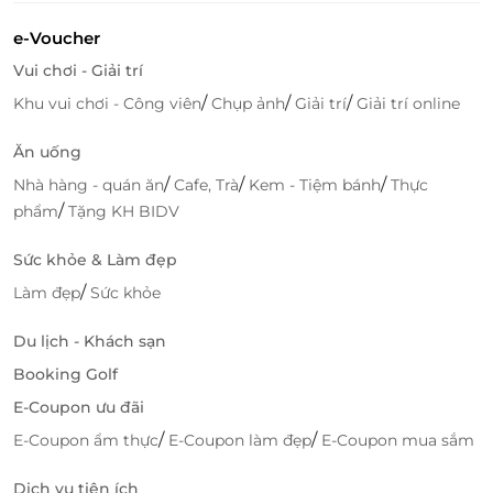
ngũ chuyên viên lành nghề, nhiệt tình, chu đáo, Tiki Beauty hứa
e-Voucher
hẹn sẽ làm hài lòng mọi quý khách hàng.
Vui chơi - Giải trí
Click
Mua ngay
trên LifeLink nhằm khám phá thêm
/
/
/
Khu vui chơi - Công viên
Chụp ảnh
Giải trí
Giải trí online
nhiều deal spa và làm đẹp hấp dẫn!
Ăn uống
/
/
/
Nhà hàng - quán ăn
Cafe, Trà
Kem - Tiệm bánh
Thực
/
phẩm
Tặng KH BIDV
LifeLink
Sức khỏe & Làm đẹp
/
Làm đẹp
Sức khỏe
Du lịch - Khách sạn
Booking Golf
E-Coupon ưu đãi
/
/
E-Coupon ẩm thực
E-Coupon làm đẹp
E-Coupon mua sắm
Dịch vụ tiện ích