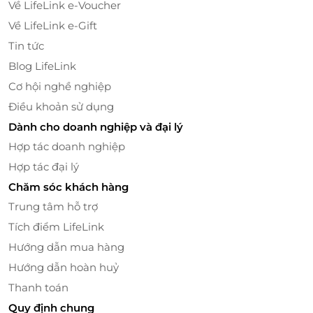
Về LifeLink e-Voucher
Về LifeLink e-Gift
Tin tức
Blog LifeLink
Tiki Beauty là hệ thống spa và làm đẹp có nhiều cơ sở tại các tỉnh
thành phố, là địa chỉ làm đẹp được nhiều chị em phụ nữ tin
Cơ hội nghề nghiệp
tưởng lựa chọn với nhiều gói dịch vụ chất lượng.
Điều khoản sử dụng
Dành cho doanh nghiệp và đại lý
Hợp tác doanh nghiệp
Hợp tác đại lý
Chăm sóc khách hàng
Trung tâm hỗ trợ
Tích điểm LifeLink
Hướng dẫn mua hàng
Hướng dẫn hoàn huỷ
Thanh toán
Quy định chung