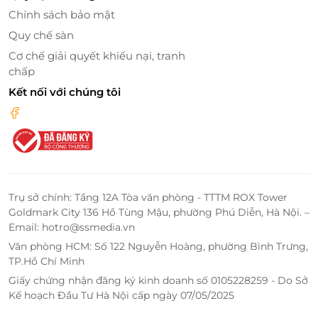
Chính sách bảo mật
Không gian rộng rãi, sang trọng, thoang thoảng tinh dầu thiên
Quy chế sàn
nhiên đem lại cảm giác thư thái xua đi những căng thẳng trong
Cơ chế giải quyết khiếu nại, tranh
cuộc sống.
chấp
Kết nối với chúng tôi
Trụ sở chính: Tầng 12A Tòa văn phòng - TTTM ROX Tower
Goldmark City 136 Hồ Tùng Mậu, phường Phú Diễn, Hà Nội. –
Email: hotro@ssmedia.vn
Văn phòng HCM: Số 122 Nguyễn Hoàng, phường Bình Trưng,
TP.Hồ Chí Minh
Giấy chứng nhận đăng ký kinh doanh số 0105228259 - Do Sở
Kế hoạch Đầu Tư Hà Nội cấp ngày 07/05/2025
Cùng với đó là hệ thống trang thiết bị, máy móc hiện đại và đội