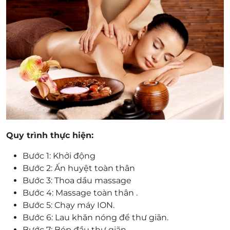
Điện thoại: 0914839868
Một khách hàng được mua nhiều voucher.
Sử dụng 01 voucher/ 01 buổi/ 01 người. (Không
bù thêm tiền).
Một khách hàng được sử dụng tối đa 02
voucher.
Voucher được áp dung cho tất cả hệ thống của
TIKI Beauty
Không có giá trị quy đổi thành tiền mặt, không
trả lại tiền thừa.
Không áp dụng đồng thời với chương trình
Quy trình thực hiện:
khuyến mại khác
Giá chưa bao gồm VAT. Khách hàng muốn lấy
Bước 1: Khởi động
hóa đơn vui lòng liên hệ NCC. Thuế suất hóa đơn
Bước 2: Ấn huyệt toàn thân
là 10%.
Bước 3: Thoa dầu massage
Bước 4:
Massage
toàn thân .
Bước 5: Chạy máy ION.
Bước 6: Lau khăn nóng để thư giãn.
Bước 7: Bóp đầu thư giãn