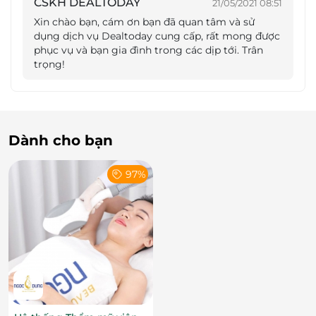
CSKH DEALTODAY
21/05/2021 08:51
Xin chào bạn, cám ơn bạn đã quan tâm và sử
dụng dịch vụ Dealtoday cung cấp, rất mong được
phục vụ và bạn gia đình trong các dịp tới. Trân
trọng!
Dành cho bạn
97%
Kết thúc liệu trình, khách hàng sẽ cảm thấy tinh
thần trở nên thư thái, dễ chịu, làn da mịn màng và cơ
thể tràn đầy năng lượng.