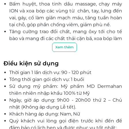
Bấm huyệt, thoa tinh dầu massage, chạy máy
ION và xoa bóp các vùng từ chân, tay, lưng đến
vai, gáy, cổ làm giãn mạch máu, tăng tuần hoàn
tại chỗ, góp phần chống viêm, giảm phù nề.
Tăng cường trao đổi chất, mang ôxy tới cho tế
bào và mang đi các chất thải cặn bã, xoa bóp làm
giãn cơ, đặc biệt là những nhóm cơ đã bị co
Xem thêm
cứng trước đó.
Tinh thần trở nên thư thái, dễ chịu, làn da mịn
Điều kiện sử dụng
màng và cơ thể tràn đầy năng lượng.
Thời gian 1 lần dịch vụ: 90 - 120 phút
Tiki Beauty là hệ thống spa và làm đẹp có nhiều
Tổng thời gian gói dịch vụ: 1 buổi
cơ sở tại các tỉnh, thành phố trên cả nước, là địa
Sử dụng mỹ phẩm: Mỹ phẩm MD Dermahan
chỉ làm đẹp được nhiều chị em phụ nữ tin tưởng
thiên nhiên nhập khẩu 100% từ Mỹ
lựa chọn với nhiều gói dịch vụ chất lượng.
Ngày, giờ áp dụng: 9h00 - 20h00 thứ 2 – Chủ
Không gian rộng rãi, sang trọng, thoang thoảng
nhật (Không áp dụng Lễ tết).
tinh dầu thiên nhiên đem lại cảm giác thư thái
Khách hàng áp dụng: Nam, Nữ
xua đi những căng thẳng trong cuộc sống.
Quý khách vui lòng gọi điện trước khi đến để
Hệ thống trang thiết bị, máy móc hiện đại và đội
đảm bảo có lịch hẹn và được phục vụ tốt nhất:
ngũ chuyên viên lành nghề, nhiệt tình, chu đáo.