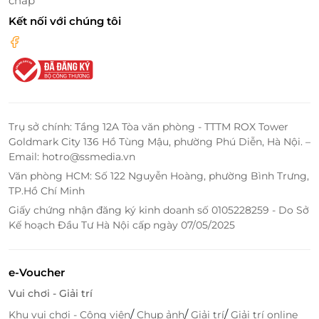
chấp
từng phút giây.
Kết nối với chúng tôi
Trụ sở chính: Tầng 12A Tòa văn phòng - TTTM ROX Tower
Goldmark City 136 Hồ Tùng Mậu, phường Phú Diễn, Hà Nội. –
Email: hotro@ssmedia.vn
Văn phòng HCM: Số 122 Nguyễn Hoàng, phường Bình Trưng,
TP.Hồ Chí Minh
Giấy chứng nhận đăng ký kinh doanh số 0105228259 - Do Sở
Đội ngũ trị liệu viên tận tâm – Chuyên nghiệp
Kế hoạch Đầu Tư Hà Nội cấp ngày 07/05/2025
trong từng động tác
Điều làm nên sự khác biệt của Trúc Lâm Dưỡng
e-Voucher
chính là
con người
. Đội ngũ kỹ thuật viên ở đây
Vui chơi - Giải trí
không chỉ được đào tạo chuyên sâu về huyệt đạo và
trị liệu Đông y, mà còn mang trong mình tinh thần
/
/
/
Khu vui chơi - Công viên
Chụp ảnh
Giải trí
Giải trí online