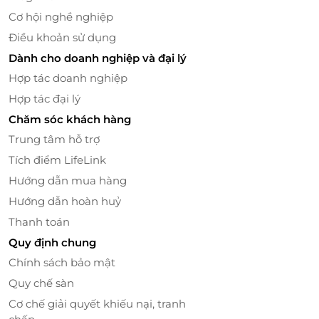
Cơ hội nghề nghiệp
Điều khoản sử dụng
Dành cho doanh nghiệp và đại lý
Hợp tác doanh nghiệp
Hợp tác đại lý
Chăm sóc khách hàng
Trung tâm hỗ trợ
Tích điểm LifeLink
Không gian – Nơi thanh tịnh chạm đến giác
Hướng dẫn mua hàng
quan
Hướng dẫn hoàn huỷ
Trúc Lâm Dưỡng mang dáng dấp của một “ốc đảo
Thanh toán
an yên” giữa phố thị xô bồ. Không gian được thiết kế
Quy định chung
theo phong cách
thiền – mộc – tinh giản
, với sắc gỗ
trầm ấm, hương tinh dầu lan tỏa và tiếng nhạc trị
Chính sách bảo mật
liệu du dương. Ánh sáng vàng dịu nhẹ ôm lấy từng
Quy chế sàn
góc nhỏ, khiến bạn như bước vào một thế giới khác
Cơ chế giải quyết khiếu nại, tranh
– nơi chỉ còn hơi thở, nhịp tim và sự tĩnh tại trong