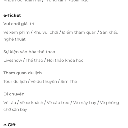
Khóa học ngắn hạn
Trung tâm Ngoại ngữ
LifeLink.vn
– nền tảng thương mại điện tử hàng đầu
Việt Nam trong lĩnh vực dịch vụ – mang đến hàng
e-Ticket
nghìn
voucher giảm giá
spa, ẩm thực, du lịch và
Vui chơi giải trí
chăm sóc sức khỏe.
Với chỉ vài thao tác, bạn có thể
/
/
/
Vé xem phim
Khu vui chơi
Điểm tham quan
Sân khấu
đặt dịch vụ tiện lợi
mọi lúc, mọi nơi:
nghệ thuật
Lựa chọn dịch vụ yêu thích, thanh toán online,
Sự kiện văn hóa thể thao
nhận
e-Voucher
qua web hoặc app.
Xác thực dễ dàng tại điểm spa bằng mã QR.
/
/
Liveshow
Thể thao
Hội thảo khóa học
Khi đặt
Massage body trị liệu với tinh dầu cao cấp tại
Tham quan du lịch
Trúc Lâm Dưỡng
qua
LifeLink
, bạn vừa tiết kiệm chi
/
/
Tour du lịch
Vé du thuyền
Sim Thẻ
phí, vừa được tận hưởng dịch vụ thư giãn chuẩn
dưỡng sinh giữa lòng Hà Nội.
Di chuyển
/
/
/
/
Vé tàu
Vé xe khách
Vé cáp treo
Vé máy bay
Vé phòng
Đặt ngay hôm nay để nhận
voucher giảm giá
cực
chờ sân bay
hấp dẫn!
e-Gift