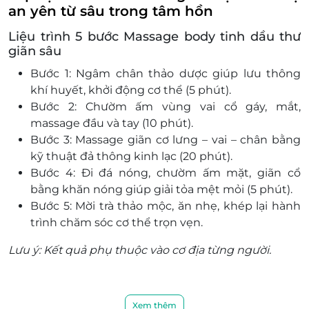
an yên từ sâu trong tâm hồn
Hotline hỗ trợ
Hotline LynkiD: 1800 64 64 81
Liệu trình 5 bước Massage body tinh dầu thư
Hotline LifeLink: 1900 2065 hoặc 0934 661
giãn sâu
016
Bước 1: Ngâm chân thảo dược
giúp lưu thông
khí huyết, khởi động cơ thể (5 phút).
Bước 2: Chườm ấm vùng vai cổ gáy, mắt,
massage đầu và tay
(10 phút).
Bước 3: Massage giãn cơ lưng – vai – chân
bằng
kỹ thuật đả thông kinh lạc (20 phút).
Bước 4: Đi đá nóng, chườm ấm mặt, giãn cổ
bằng khăn nóng
giúp giải tỏa mệt mỏi (5 phút).
Bước 5: Mời trà thảo mộc, ăn nhẹ
, khép lại hành
trình chăm sóc cơ thể trọn vẹn.
Lưu ý: Kết quả phụ thuộc vào cơ địa từng người.
Xem thêm