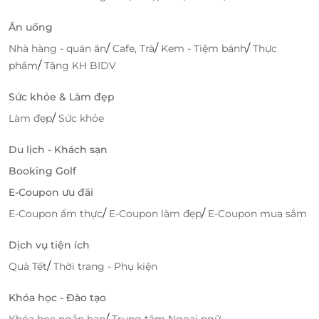
“chăm sóc bằng cả trái tim”
. Từng động tác, từng
nhịp ấn đều được thực hiện với sự nhẹ nhàng, tinh
Ăn uống
tế và đầy thấu cảm – như thể họ đang lắng nghe cơ
/
/
/
Nhà hàng - quán ăn
Cafe, Trà
Kem - Tiệm bánh
Thực
thể bạn để xoa dịu những vùng đang mỏi mệt nhất.
/
phẩm
Tặng KH BIDV
Sức khỏe & Làm đẹp
/
Làm đẹp
Sức khỏe
Du lịch - Khách sạn
Booking Golf
E-Coupon ưu đãi
/
/
E-Coupon ẩm thực
E-Coupon làm đẹp
E-Coupon mua sắm
Dịch vụ tiện ích
/
Quà Tết
Thời trang - Phụ kiện
Đặt dịch vụ tiện lợi – Nhận ngay
voucher giảm giá độc quyền trên
Khóa học - Đào tạo
LifeLink
/