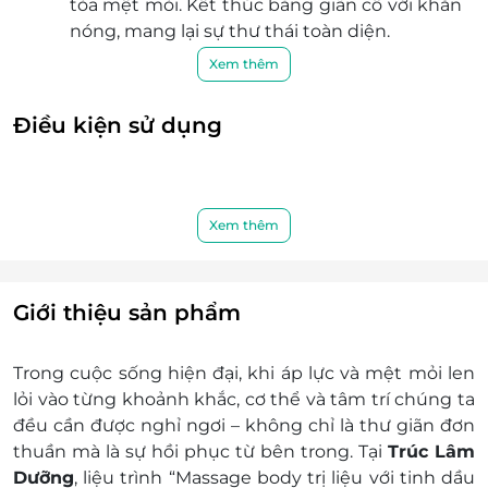
tỏa mệt mỏi. Kết thúc bằng giãn cổ với khăn
nóng, mang lại sự thư thái toàn diện.
Ngày áp dụng: Thứ 2 - Chủ nhật. Không áp
Xem thêm
dụng cho các ngày Lễ, Tết
Giờ áp dụng: 9:00 - 21h00
Điều kiện sử dụng
Khách hàng sử dụng: Nữ/Nam
Áp dụng: 01 voucher/01 lần/01 khách hàng
Mỗi một khách hàng được sử dụng tối đa 2
lần trải nghiệm dịch vụ.
Xem thêm
Lưu ý: Ưu đãi có hiệu lực khi quý khách liên
hệ đặt dịch vụ trước khi đến sử dụng.
Địa điểm:
Giới thiệu sản phẩm
Số 25, Ngõ 59 Hoàng Cầu, Phường Đống
Đa, Thành phố Hà Nội - 0988 875 008
Hướng dẫn đổi quà
Trong cuộc sống hiện đại, khi áp lực và mệt mỏi len
Bước 1: Chọn “Đổi ngay” trên màn hình.
lỏi vào từng khoảnh khắc, cơ thể và tâm trí chúng ta
Bước 2: Chọn "Xác nhận".
đều cần được nghỉ ngơi – không chỉ là thư giãn đơn
Bước 3: Nhập mã Pin để giao dịch đổi quà
thuần mà là sự hồi phục từ bên trong. Tại
Trúc Lâm
thành công và để quà chuyển tới mục "Quà
Dưỡng
, liệu trình “Massage body trị liệu với tinh dầu