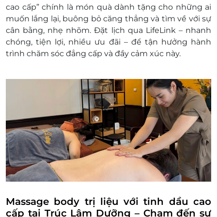
của tôi".
cao cấp” chính là món quà dành tặng cho những ai
Bước 4:
muốn lắng lại, buông bỏ căng thẳng và tìm về với sự
Kể từ khi đổi quà trong vòng 8 giờ làm
cân bằng, nhẹ nhõm. Đặt lịch qua LifeLink – nhanh
việc (08h30 - 20h từ T2 - T6), Quý khách
chóng, tiện lợi, nhiều ưu đãi – để tận hưởng hành
sẽ nhận được cuộc gọi từ LifeLink qua số
trình chăm sóc đẳng cấp và đầy cảm xúc này.
hotline để xác nhận thông tin & đặt dịch
vụ.
Để biết thêm chi tiết, khách hàng vui
lòng liên hệ LifeLink trong giờ làm việc
theo số điện thoại 1900 2065 hoặc để
được hỗ trợ.
Điều kiện sử dụng
E-voucher sẽ không được hoàn lại tiền thừa
và không có giá trị quy đổi thành tiền mặt.
Khách hàng có thể được yêu cầu trả thêm
tiền nếu sử dụng quá giá trị của E-voucher.
Quà tặng không áp dụng cùng chương trình
Massage body trị liệu với tinh dầu cao
khuyến mãi khác.
cấp tại Trúc Lâm Dưỡng – Chạm đến sự
Quà tặng chỉ có giá trị sử dụng một lần.